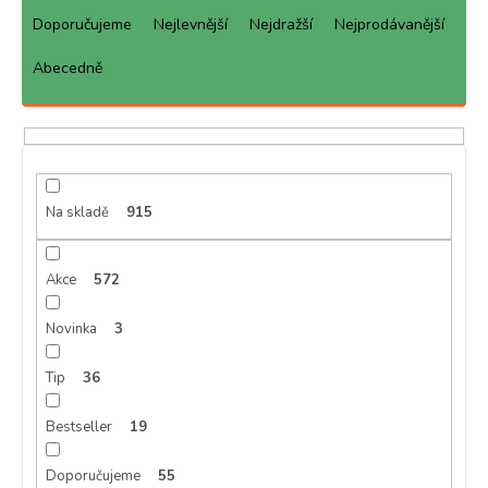
a
Doporučujeme
Nejlevnější
Nejdražší
Nejprodávanější
z
e
Abecedně
n
í
p
r
o
d
Na skladě
915
u
k
Akce
572
t
ů
Novinka
3
Tip
36
Bestseller
19
Doporučujeme
55