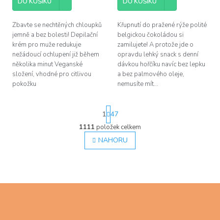
z
DO KOŠÍKU
DO KOŠÍKU
5
hvězdiček.
Zbavte se nechtěných chloupků
Křupnutí do pražené rýže polité
jemně a bez bolesti! Depilační
belgickou čokoládou si
krém pro muže redukuje
zamilujete! A protože jde o
nežádoucí ochlupení již během
opravdu lehký snack s denní
několika minut Veganské
dávkou hořčíku navíc bez lepku
složení, vhodné pro citlivou
a bez palmového oleje,
pokožku
nemusíte mít...
S
1
47
t
r
1111
položek celkem
O
á
v
NAHORU
n
l
k
á
o
d
v
á
a
n
c
Z
í
í
á
p
p
r