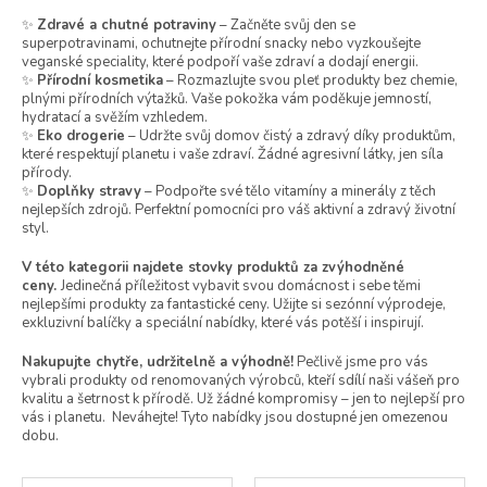
✨
Zdravé a chutné potraviny
– Začněte svůj den se
superpotravinami, ochutnejte přírodní snacky nebo vyzkoušejte
veganské speciality, které podpoří vaše zdraví a dodají energii.
✨
Přírodní kosmetika
– Rozmazlujte svou pleť produkty bez chemie,
plnými přírodních výtažků. Vaše pokožka vám poděkuje jemností,
hydratací a svěžím vzhledem.
✨
Eko drogerie
– Udržte svůj domov čistý a zdravý díky produktům,
které respektují planetu i vaše zdraví. Žádné agresivní látky, jen síla
přírody.
✨
Doplňky stravy
– Podpořte své tělo vitamíny a minerály z těch
nejlepších zdrojů. Perfektní pomocníci pro váš aktivní a zdravý životní
styl.
V této kategorii najdete stovky produktů za zvýhodněné
ceny.
Jedinečná příležitost vybavit svou domácnost i sebe těmi
nejlepšími produkty za fantastické ceny. Užijte si sezónní výprodeje,
exkluzivní balíčky a speciální nabídky, které vás potěší i inspirují.
Nakupujte chytře, udržitelně a výhodně!
Pečlivě jsme pro vás
vybrali produkty od renomovaných výrobců, kteří sdílí naši vášeň pro
kvalitu a šetrnost k přírodě. Už žádné kompromisy – jen to nejlepší pro
vás i planetu. Neváhejte! Tyto nabídky jsou dostupné jen omezenou
dobu.