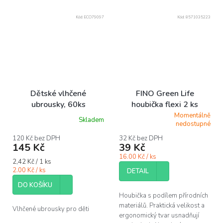
Kód:
ECO79097
Kód:
8571035223
Dětské vlhčené
FINO Green Life
ubrousky, 60ks
houbička flexi 2 ks
Momentálně
Skladem
Průměrné
nedostupné
hodnocení
produktu
120 Kč bez DPH
32 Kč bez DPH
145 Kč
39 Kč
je
5,0
16.00 Kč / ks
Měrná
2,42 Kč / 1 ks
z
cena:
2.00 Kč / ks
5
DETAIL
hvězdiček.
DO KOŠÍKU
Houbička s podílem přírodních
materiálů. Praktická velikost a
Vlhčené ubrousky pro děti
ergonomický tvar usnadňují