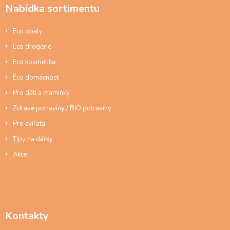
a
v
Nabídka sortimentu
t
k
í
y
Eco obaly
v
ý
Eco drogerie
p
Eco kosmetika
i
s
Eco domácnost
u
Pro děti a maminky
Zdravé potraviny / BIO potraviny
Pro zvířata
Tipy na dárky
Akce
Kontakty