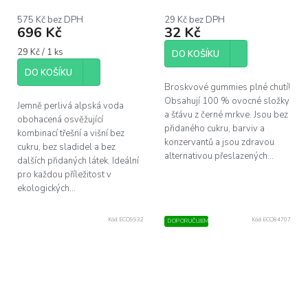
575 Kč bez DPH
29 Kč bez DPH
696 Kč
32 Kč
Měrná
29 Kč / 1 ks
DO KOŠÍKU
cena:
DO KOŠÍKU
Broskvové gummies plné chutí!
Obsahují 100 % ovocné složky
Jemně perlivá alpská voda
a šťávu z černé mrkve. Jsou bez
obohacená osvěžující
přidaného cukru, barviv a
kombinací třešní a višní bez
konzervantů a jsou zdravou
cukru, bez sladidel a bez
alternativou přeslazených...
dalších přidaných látek. Ideální
pro každou příležitost v
ekologických...
Kód:
ECO9932
Kód:
ECO84707
DOPORUČUJEME