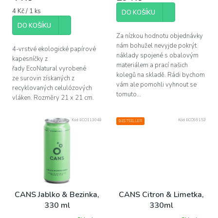
5,0
Měrná
4 Kč / 1 ks
z
DO KOŠÍKU
cena:
5
DO KOŠÍKU
hvězdiček.
Za nízkou hodnotu objednávky
nám bohužel nevyjde pokrýt
4-vrstvé ekologické papírové
náklady spojené s obalovým
kapesníčky z
materiálem a prací našich
řady EcoNatural vyrobené
kolegů na skladě. Rádi bychom
ze surovin získaných z
vám ale pomohli vyhnout se
recyklovaných celulózových
tomuto...
vláken. Rozměry 21 x 21 cm.
Kód:
ECO113048
Kód:
ECO99153
BESTSELLER
CANS Jablko & Bezinka,
CANS Citron & Limetka,
330 ml
330ml