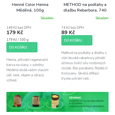
Henné Color Henna
METHOD na podlahy a
Měděná, 100g
dlažbu Rebarbora, 740
ml
Skladem
Skladem
Průměrné
hodnocení
produktu
148 Kč bez DPH
74 Kč bez DPH
179 Kč
89 Kč
je
4,9
Měrná
179 Kč / 100 g
z
DO KOŠÍKU
cena:
5
DO KOŠÍKU
hvězdiček.
Method na podlahy a dlažbu s
vůní divoké rebarbory přináší
Henna, přírodní regenerační
účinnou čistící sílu rostlinných
barva na vlasy, v odstínu
složek. Bez parabenů, ftalátů či
Měděná dodá vašim vlasům
triclosanu. Skvělá stříkací
záři, lesk, objem a zdravý
tryska uchrání vaši...
vzhled.