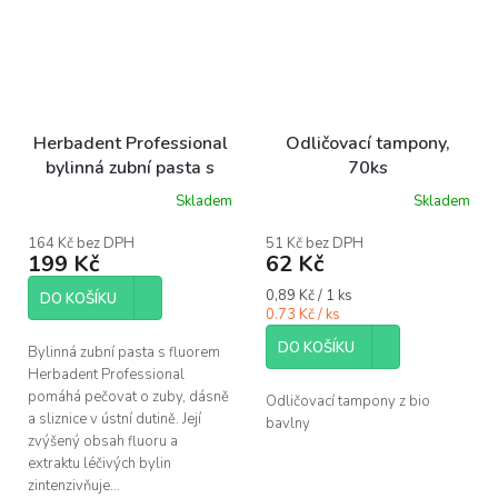
Herbadent Professional
Odličovací tampony,
bylinná zubní pasta s
70ks
fluorem 100 g
Skladem
Skladem
Průměrné
Průměrné
hodnocení
hodnocení
produktu
produktu
164 Kč bez DPH
51 Kč bez DPH
199 Kč
62 Kč
je
je
5,0
5,0
Měrná
0,89 Kč / 1 ks
z
z
DO KOŠÍKU
cena:
0.73 Kč / ks
5
5
hvězdiček.
hvězdiček.
DO KOŠÍKU
Bylinná zubní pasta s fluorem
Herbadent Professional
pomáhá pečovat o zuby, dásně
Odličovací tampony z bio
a sliznice v ústní dutině. Její
bavlny
zvýšený obsah fluoru a
extraktu léčivých bylin
zintenzivňuje...