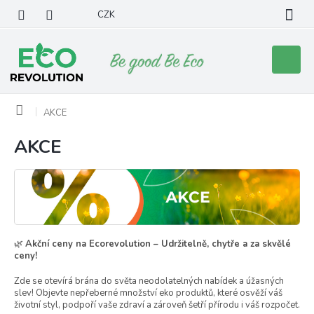
Přejít
CZK
na
obsah
Nákupní
košík
Domů
AKCE
AKCE
🌿
Akční ceny na Ecorevolution – Udržitelně, chytře a za skvělé
ceny!
Zde se otevírá brána do světa neodolatelných nabídek a úžasných
slev! Objevte nepřeberné množství eko produktů, které osvěží váš
životní styl, podpoří vaše zdraví a zároveň šetří přírodu i váš rozpočet.