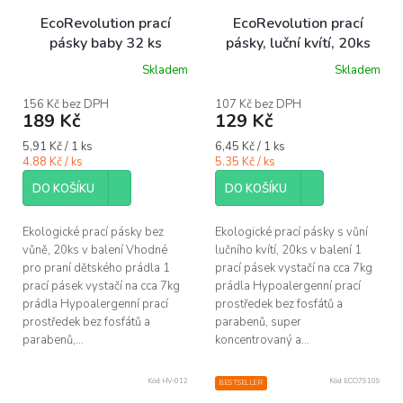
EcoRevolution prací
EcoRevolution prací
pásky baby 32 ks
pásky, luční kvítí, 20ks
Skladem
Skladem
Průměrné
Průměrné
hodnocení
hodnocení
produktu
produktu
156 Kč bez DPH
107 Kč bez DPH
189 Kč
129 Kč
je
je
5,0
5,0
Měrná
Měrná
5,91 Kč / 1 ks
6,45 Kč / 1 ks
z
z
cena:
cena:
4.88 Kč / ks
5.35 Kč / ks
5
5
hvězdiček.
hvězdiček.
DO KOŠÍKU
DO KOŠÍKU
Ekologické prací pásky bez
Ekologické prací pásky s vůní
vůně, 20ks v balení Vhodné
lučního kvítí, 20ks v balení 1
pro praní dětského prádla 1
prací pásek vystačí na cca 7kg
prací pásek vystačí na cca 7kg
prádla Hypoalergenní prací
prádla Hypoalergenní prací
prostředek bez fosfátů a
prostředek bez fosfátů a
parabenů, super
parabenů,...
koncentrovaný a...
Kód:
HV-012
Kód:
ECO79109
BESTSELLER