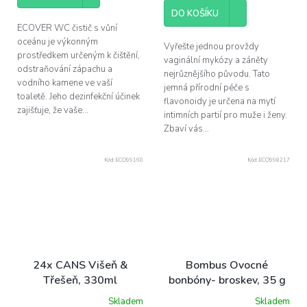
cena:
5
DO KOŠÍKU
hvězdiček.
ECOVER WC čistič s vůní
oceánu je výkonným
Vyřešte jednou provždy
prostředkem určeným k čištění,
vaginální mykózy a záněty
odstraňování zápachu a
nejrůznějšího původu. Tato
vodního kamene ve vaší
jemná přírodní péče s
toaletě. Jeho dezinfekční účinek
flavonoidy je určena na mytí
zajišťuje, že vaše...
intimních partií pro muže i ženy.
Zbaví vás...
Kód:
ECO99160
Kód:
ECO998217
24x CANS Višeň &
Bombus Ovocné
Třešeň, 330ml
bonbóny- broskev, 35 g
Skladem
Skladem