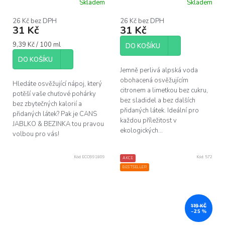
Skladem
Skladem
Průměrné
hodnocení
produktu
26 Kč bez DPH
26 Kč bez DPH
31 Kč
31 Kč
je
5,0
Měrná
9,39 Kč / 100 ml
z
DO KOŠÍKU
cena:
5
DO KOŠÍKU
hvězdiček.
Jemně perlivá alpská voda
obohacená osvěžujícím
Hledáte osvěžující nápoj, který
citronem a limetkou bez cukru,
potěší vaše chuťové pohárky
bez sladidel a bez dalších
bez zbytečných kalorií a
přidaných látek. Ideální pro
přidaných látek? Pak je CANS
každou příležitost v
JABLKO & BEZINKA tou pravou
ekologických...
volbou pro vás!
Kód:
ECO991809
Kód:
572
AKCE
BESTSELLER
119 KČ
–25 %