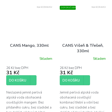
Kód:
ECO998292
Kód:
ECO94293
DOPORUČUJEME
CANS Mango, 330ml
CANS Višeň & Třešeň,
330ml
Skladem
Skladem
Průměrné
hodnocení
produktu
26 Kč bez DPH
26 Kč bez DPH
31 Kč
31 Kč
je
3,0
z
DO KOŠÍKU
DO KOŠÍKU
5
hvězdiček.
Neslazená jemně perlivá
Jemně perlivá alpská voda
alpská voda obohacená
obohacená osvěžující
osvěžujícím mangem. Bez
kombinací třešní a višní bez
přidaného cukru, bez sladidel a
cukru, bez sladidel a bez