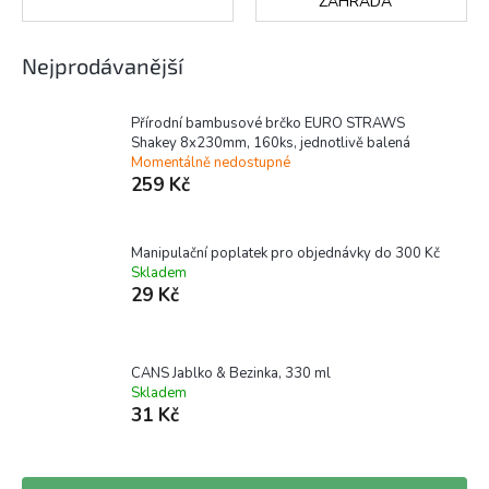
ZAHRADA
Nejprodávanější
Přírodní bambusové brčko EURO STRAWS
Shakey 8x230mm, 160ks, jednotlivě balená
Momentálně nedostupné
259 Kč
Manipulační poplatek pro objednávky do 300 Kč
Skladem
29 Kč
CANS Jablko & Bezinka, 330 ml
Skladem
31 Kč
Ř