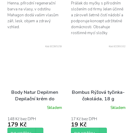
Henna, přírodní regenerační
Prášek do myčky s přírodním
barva na vlasy, v odstínu
složením od firmy Jelen účinně
Mahagon dodá vašim vlasům
a zároveň šetrně čistí nádobí a
záři, lesk, objem a zdravý
podporuje koncept udržitelné
vzhled.
domácnosti. Obsahuje
rostlinné mycí složky.
Kód:
ECO85159
Kód:
ECO09162
Body Natur Depilmen
Bombus Rýžová tyčinka-
Depilační krém do
čokoláda, 18 g
sprchy, 200 ml
Skladem
Skladem
Průměrné
hodnocení
produktu
148 Kč bez DPH
17 Kč bez DPH
179 Kč
19 Kč
je
5,0