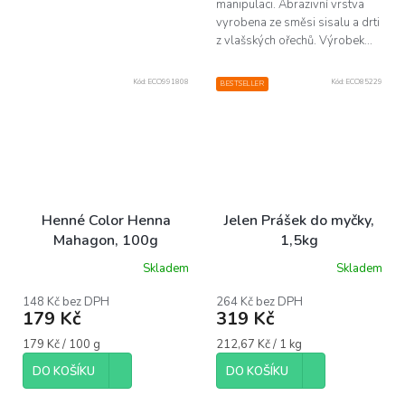
manipulaci. Abrazivní vrstva
vyrobena ze směsi sisalu a drti
z vlašských ořechů. Výrobek...
Kód:
ECO991808
Kód:
ECO85229
BESTSELLER
Henné Color Henna
Jelen Prášek do myčky,
Mahagon, 100g
1,5kg
Skladem
Skladem
Průměrné
hodnocení
produktu
148 Kč bez DPH
264 Kč bez DPH
179 Kč
319 Kč
je
5,0
Měrná
Měrná
179 Kč / 100 g
212,67 Kč / 1 kg
z
cena:
cena:
5
DO KOŠÍKU
DO KOŠÍKU
hvězdiček.