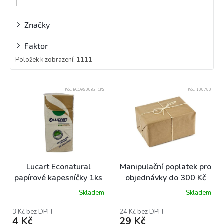
Značky
Faktor
Položek k zobrazení:
1111
V
Kód:
ECO990082_1KS
Kód:
100760
ý
p
i
s
p
r
o
Lucart Econatural
Manipulační poplatek pro
d
papírové kapesníčky 1ks
objednávky do 300 Kč
u
Skladem
Skladem
k
Průměrné
hodnocení
t
produktu
3 Kč bez DPH
24 Kč bez DPH
ů
4 Kč
29 Kč
je