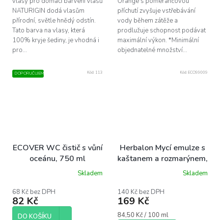
vlasy pro domácí barvení vlasů
Orange s pomerančovou
NATURIGIN dodá vlasům
příchutí zvyšuje vstřebávání
přírodní, světle hnědý odstín.
vody během zátěže a
Tato barva na vlasy, která
prodlužuje schopnost podávat
100% kryje šediny, je vhodná i
maximální výkon. *Minimální
pro...
objednatelné množství...
Kód:
113
Kód:
ECO99009
DOPORUČUJEME
ECOVER WC čistič s vůní
Herbalon Mycí emulze s
oceánu, 750 ml
kaštanem a rozmarýnem,
200ml
Skladem
Skladem
Průměrné
hodnocení
produktu
68 Kč bez DPH
140 Kč bez DPH
82 Kč
169 Kč
je
5,0
Měrná
84,50 Kč / 100 ml
z
DO KOŠÍKU