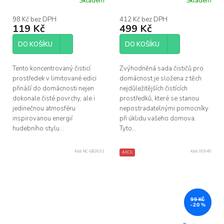
Skladem
Skladem
98 Kč bez DPH
412 Kč bez DPH
119 Kč
499 Kč
DO KOŠÍKU
DO KOŠÍKU
Tento koncentrovaný čisticí
Zvýhodněná sada čističů pro
prostředek v limitované edici
domácnost je složena z těch
přináší do domácnosti nejen
nejdůležitějších čistících
dokonale čisté povrchy, ale i
prostředků, které se stanou
jedinečnou atmosféru
nepostradatelnými pomocníky
inspirovanou energií
při úklidu vašeho domova.
hudebního stylu...
Tyto...
Kód:
NC-GB3031
Kód:
00940
AKCE
99 KČ
–20 %