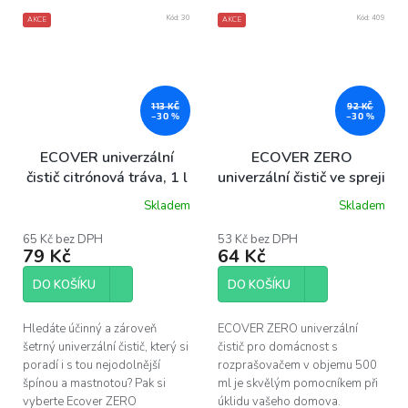
Kód:
30
Kód:
409
AKCE
AKCE
113 KČ
92 KČ
–30 %
–30 %
ECOVER univerzální
ECOVER ZERO
čistič citrónová tráva, 1 l
univerzální čistič ve spreji
500 ml
Skladem
Skladem
Průměrné
Průměrné
hodnocení
hodnocení
produktu
produktu
65 Kč bez DPH
53 Kč bez DPH
79 Kč
64 Kč
je
je
5,0
5,0
z
z
DO KOŠÍKU
DO KOŠÍKU
5
5
hvězdiček.
hvězdiček.
Hledáte účinný a zároveň
ECOVER ZERO univerzální
šetrný univerzální čistič, který si
čistič pro domácnost s
poradí i s tou nejodolnější
rozprašovačem v objemu 500
špínou a mastnotou? Pak si
ml je skvělým pomocníkem při
vyberte Ecover ZERO
úklidu vašeho domova.