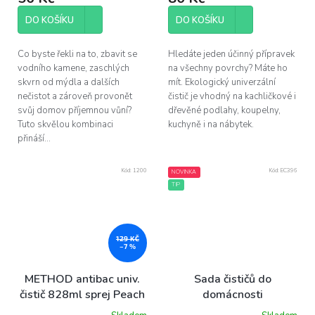
DO KOŠÍKU
DO KOŠÍKU
Co byste řekli na to, zbavit se
Hledáte jeden účinný přípravek
vodního kamene, zaschlých
na všechny povrchy? Máte ho
skvrn od mýdla a dalších
mít. Ekologický univerzální
nečistot a zároveň provonět
čistič je vhodný na kachličkové i
svůj domov příjemnou vůní?
dřevěné podlahy, koupelny,
Tuto skvělou kombinaci
kuchyně i na nábytek.
přináší...
Kód:
1200
Kód:
EC396
NOVINKA
TIP
129 KČ
–7 %
METHOD antibac univ.
Sada čističů do
čistič 828ml sprej Peach
domácnosti
blossom