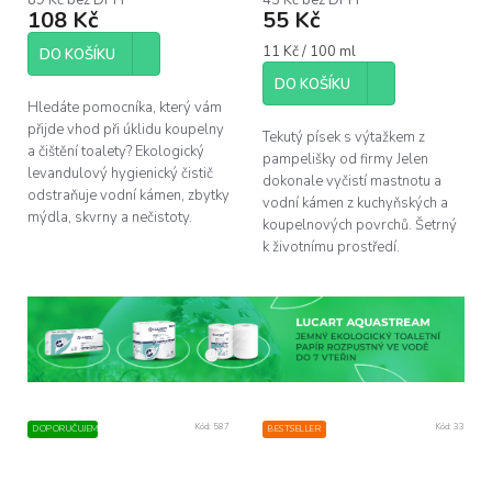
89 Kč bez DPH
45 Kč bez DPH
108 Kč
55 Kč
Měrná
11 Kč / 100 ml
DO KOŠÍKU
cena:
DO KOŠÍKU
Hledáte pomocníka, který vám
přijde vhod při úklidu koupelny
Tekutý písek s výtažkem z
a čištění toalety? Ekologický
pampelišky od firmy Jelen
levandulový hygienický čistič
dokonale vyčistí mastnotu a
odstraňuje vodní kámen, zbytky
vodní kámen z kuchyňských a
mýdla, skvrny a nečistoty.
koupelnových povrchů. Šetrný
k životnímu prostředí.
Kód:
587
Kód:
33
DOPORUČUJEME
BESTSELLER