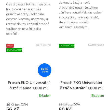
dokonale čistý a navíc
Čisticí pasta FRANKE Twister s
provoněný nezaměnitelnou
houbičkou na nerezové a
vůní levandule? Pak vás osloví
granitové dřezy. Dokonale
ekologický univerzální čistič,
odstraní všechny usazeniny a
který bojuje s vodním
rezavé skvrny, rozleští drobné
kamenem, zaschlými...
škrábance, navrátí lesk a
ochrání...
Kód:
FR-6771783
Kód:
FR-6768196
AKCE
DOPORUČUJEME
DOPORUČUJEME
80 KČ
–30 %
Frosch EKO Univerzální
Frosch EKO Univerzální
čistič Malina 1000 ml
čistič Neutrální 1000 ml
Skladem
Skladem
46 Kč bez DPH
66 Kč bez DPH
56 Kč
80 Kč