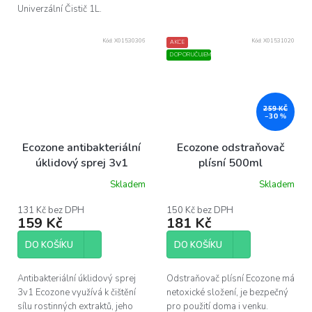
Univerzální Čistič 1L.
Kód:
X01530306
Kód:
X01531020
AKCE
DOPORUČUJEME
259 KČ
–30 %
Ecozone antibakteriální
Ecozone odstraňovač
úklidový sprej 3v1
plísní 500ml
500ml
Skladem
Skladem
131 Kč bez DPH
150 Kč bez DPH
159 Kč
181 Kč
DO KOŠÍKU
DO KOŠÍKU
Antibakteriální úklidový sprej
Odstraňovač plísní Ecozone má
3v1 Ecozone využívá k čištění
netoxické složení, je bezpečný
sílu rostinných extraktů, jeho
pro použití doma i venku.