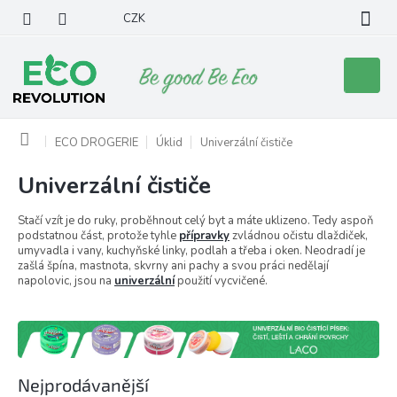
Přejít
CZK
na
obsah
Nákupní
košík
Domů
ECO DROGERIE
Úklid
Univerzální čističe
Univerzální čističe
Stačí vzít je do ruky, proběhnout celý byt a máte uklizeno. Tedy aspoň
podstatnou část, protože tyhle
přípravky
zvládnou očistu dlaždiček,
umyvadla i vany, kuchyňské linky, podlah a třeba i oken. Neodradí je
zašlá špína, mastnota, skvrny ani pachy a svou práci nedělají
napolovic, jsou na
univerzální
použití vycvičené.
Nejprodávanější