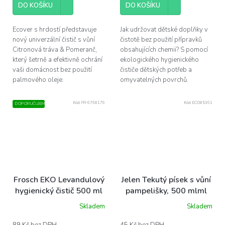
z
DO KOŠÍKU
DO KOŠÍKU
5
hvězdiček.
Ecover s hrdostí představuje
Jak udržovat dětské doplňky v
nový univerzální čistič s vůní
čistotě bez použití přípravků
Citronová tráva & Pomeranč,
obsahujících chemii? S pomocí
který šetrně a efektivně ochrání
ekologického hygienického
vaši domácnost bez použití
čističe dětských potřeb a
palmového oleje.
omyvatelných povrchů.
Kód:
FR-6768179
Kód:
ECO85361
DOPORUČUJEME
Frosch EKO Levandulový
Jelen Tekutý písek s vůní
hygienický čistič 500 ml
pampelišky, 500 mlml
Skladem
Skladem