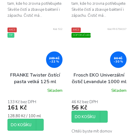
tam, kde ho zrovna potřebujete.
tam, kde ho zrovna potřebujete.
Skvěle čistí a zbavuje bakterií i
Skvěle čistí a zbavuje bakterií i
zápachu. Čistič má...
zápachu. Čistič má...
Kód:
512
Kód:
FR-6768197
AKCE
AKCE
TIP
DOPORUČUJEME
209 KČ
80 KČ
–22 %
–30 %
FRANKE Twister čistící
Frosch EKO Univerzální
pasta velká 125 ml
čistič Levandule 1000 ml
Skladem
Skladem
Průměrné
hodnocení
produktu
133 Kč bez DPH
46 Kč bez DPH
161 Kč
56 Kč
je
4,6
Měrná
128,80 Kč / 100 ml
z
DO KOŠÍKU
cena:
5
DO KOŠÍKU
hvězdiček.
Chtěli byste mít domov