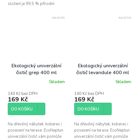
složení je 99,5 % přírodní.
Kód:
EC309
Kód:
EC318
Ekologický univerzální
Ekologický univerzální
čistič grep 400 ml
čistič levandule 400 ml
Skladem
Skladem
Průměrné
Průměrné
hodnocení
hodnocení
produktu
produktu
140 Kč bez DPH
140 Kč bez DPH
169 Kč
169 Kč
je
je
5,0
5,0
z
z
DO KOŠÍKU
DO KOŠÍKU
5
5
hvězdiček.
hvězdiček.
Na dřevěný nábytek, koberec i
Na dřevěný nábytek, koberec i
posezení na terase. EcoNeptun
posezení na terase. EcoNeptun
univerzální čistič vám pomůže
univerzální čistič vám pomůže