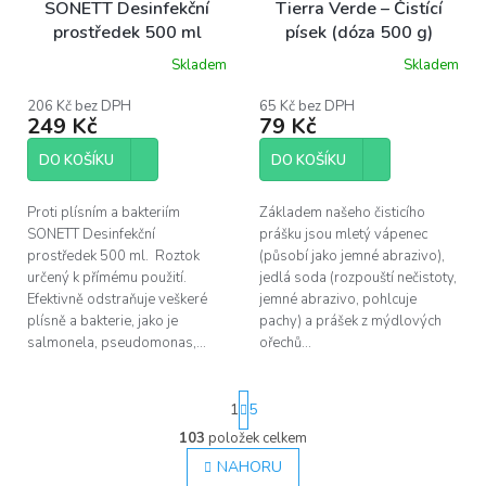
SONETT Desinfekční
Tierra Verde – Čistící
prostředek 500 ml
písek (dóza 500 g)
Skladem
Skladem
Průměrné
Průměrné
hodnocení
hodnocení
produktu
produktu
206 Kč bez DPH
65 Kč bez DPH
249 Kč
79 Kč
je
je
5,0
5,0
z
z
DO KOŠÍKU
DO KOŠÍKU
5
5
hvězdiček.
hvězdiček.
Proti plísním a bakteriím
Základem našeho čisticího
SONETT Desinfekční
prášku jsou mletý vápenec
prostředek 500 ml. Roztok
(působí jako jemné abrazivo),
určený k přímému použití.
jedlá soda (rozpouští nečistoty,
Efektivně odstraňuje veškeré
jemné abrazivo, pohlcuje
plísně a bakterie, jako je
pachy) a prášek z mýdlových
salmonela, pseudomonas,...
ořechů...
S
1
5
t
r
103
položek celkem
O
á
v
NAHORU
n