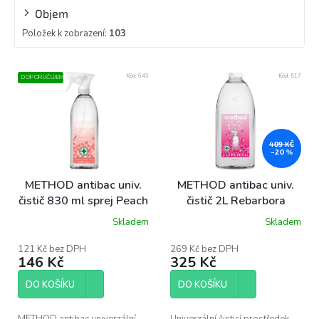
Objem
Položek k zobrazení:
103
V
Kód:
643
Kód:
517
DOPORUČUJEME
ý
p
i
s
p
409 KČ
–20 %
r
o
METHOD antibac univ.
METHOD antibac univ.
d
čistič 830 ml sprej Peach
čistič 2L Rebarbora
u
blossom
Skladem
Skladem
k
Průměrné
Průměrné
hodnocení
hodnocení
t
produktu
produktu
121 Kč bez DPH
269 Kč bez DPH
ů
146 Kč
325 Kč
je
je
5,0
5,0
z
z
DO KOŠÍKU
DO KOŠÍKU
5
5
hvězdiček.
hvězdiček.
METHOD antibac univerzální
Univerzální čisticí prostředek