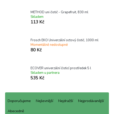
METHOD uni čistič - Grapefruit, 830 ml
Skladem
113 Kč
Frosch EKO Univerzální octový čistič, 1000 ml
Momentálně nedostupné
80 Kč
ECOVER univerzální čisticí prostředek 5 l
Skladem u partnera
535 Kč
Ř
a
Doporučujeme
Nejlevnější
Nejdražší
Nejprodávanější
z
e
Abecedně