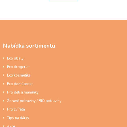
l
k
á
o
d
v
á
a
n
c
Z
í
í
á
p
p
r
a
v
Nabídka sortimentu
t
k
í
y
Eco obaly
v
ý
Eco drogerie
p
Eco kosmetika
i
s
Eco domácnost
u
Pro děti a maminky
Zdravé potraviny / BIO potraviny
Pro zvířata
Tipy na dárky
Akce