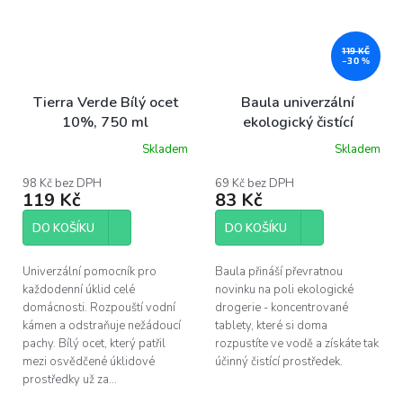
119 KČ
–30 %
Tierra Verde Bílý ocet
Baula univerzální
10%, 750 ml
ekologický čistící
prostředek v tabletách 5
Skladem
Skladem
g. na 750 ml čisticího
prostředku
98 Kč bez DPH
69 Kč bez DPH
119 Kč
83 Kč
DO KOŠÍKU
DO KOŠÍKU
Univerzální pomocník pro
Baula přináší převratnou
každodenní úklid celé
novinku na poli ekologické
domácnosti. Rozpouští vodní
drogerie - koncentrované
kámen a odstraňuje nežádoucí
tablety, které si doma
pachy. Bílý ocet, který patřil
rozpustíte ve vodě a získáte tak
mezi osvědčené úklidové
účinný čistící prostředek.
prostředky už za...