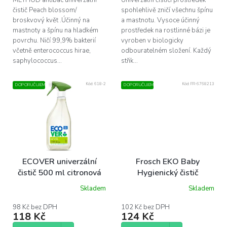
čistič Peach blossom/
spohlehlivě zničí všechnu špínu
broskvový květ .Účinný na
a mastnotu. Vysoce účinný
mastnoty a špínu na hladkém
prostředek na rostlinné bázi je
povrchu. Ničí 99,9% bakterií
vyroben v biologicky
včetně enterococcus hirae,
odbouratelném složení. Každý
saphylococcus...
střik...
Kód:
618-2
Kód:
FR-6768213
DOPORUČUJEME
DOPORUČUJEME
ECOVER univerzální
Frosch EKO Baby
čistič 500 ml citronová
Hygienický čistič
tráva
dětských potřeb a
Skladem
Skladem
Průměrné
omyvatelných povrchů,
hodnocení
500 ml
produktu
98 Kč bez DPH
102 Kč bez DPH
118 Kč
124 Kč
je
5,0