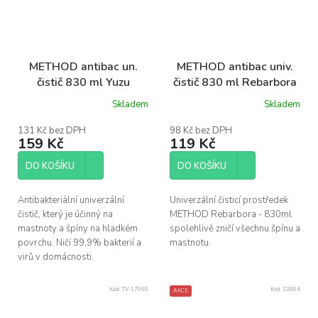
METHOD antibac un.
METHOD antibac univ.
čistič 830 ml Yuzu
čistič 830 ml Rebarbora
Skladem
Skladem
Průměrné
Průměrné
hodnocení
hodnocení
produktu
produktu
131 Kč bez DPH
98 Kč bez DPH
159 Kč
119 Kč
je
je
5,0
4,9
z
z
DO KOŠÍKU
DO KOŠÍKU
5
5
hvězdiček.
hvězdiček.
Antibakteriální univerzální
Univerzální čisticí prostředek
čistič, který je účinný na
METHOD Rebarbora - 830ml
mastnoty a špíny na hladkém
spolehlivě zničí všechnu špínu a
povrchu. Ničí 99,9% bakterií a
mastnotu.
virů v domácnosti.
Kód:
TV-17960
Kód:
33804
AKCE