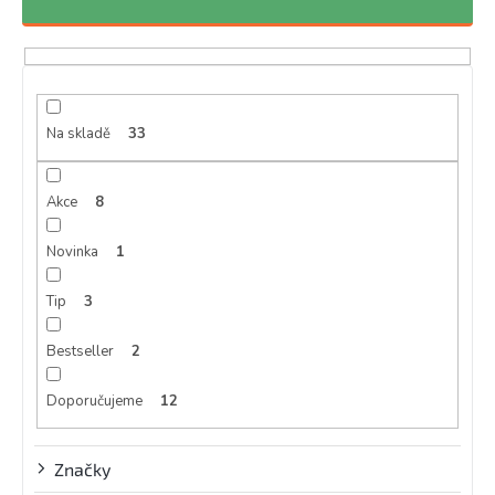
n
í
p
r
o
d
Na skladě
33
u
k
Akce
8
t
ů
Novinka
1
Tip
3
Bestseller
2
Doporučujeme
12
Značky