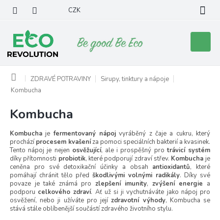
Přejít
CZK
na
obsah
Nákupní
košík
Domů
ZDRAVÉ POTRAVINY
Sirupy, tinktury a nápoje
Kombucha
Kombucha
Kombucha
je
fermentovaný nápoj
vyráběný z čaje a cukru, který
prochází
procesem kvašení
za pomoci speciálních bakterií a kvasinek.
Tento nápoj je nejen
osvěžující
, ale i prospěšný pro
trávicí systém
díky přítomnosti
probiotik
, které podporují zdraví střev.
Kombucha
je
ceněna pro své detoxikační účinky a obsah
antioxidantů
, které
pomáhají chránit tělo před
škodlivými volnými radikály
. Díky své
povaze je také známá pro
zlepšení imunity
,
zvýšení energie
a
podporu
celkového zdraví
. Ať už si ji vychutnáváte jako nápoj pro
osvěžení, nebo ji užíváte pro její
zdravotní výhody
, Kombucha se
stává stále oblíbenější součástí zdravého životního stylu.