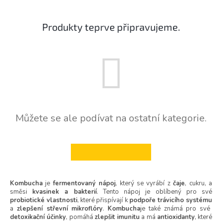
Produkty teprve připravujeme.
Můžete se ale podívat na ostatní kategorie.
ZPĚT DO OBCHODU
Kombucha
je
fermentovaný nápoj
, který se vyrábí z
čaje
, cukru, a
směsi
kvasinek a bakterií
. Tento nápoj je oblíbený pro své
probiotické vlastnosti
, které přispívají k
podpoře trávicího systému
a
zlepšení střevní mikroflóry
.
Kombucha
je také známá pro své
detoxikační účinky
, pomáhá
zlepšit imunitu
a má
antioxidanty
, které