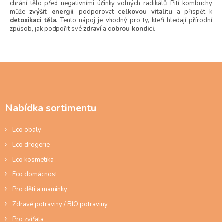
chrání tělo před negativními účinky volných radikálů. Pití kombuchy
může
zvýšit energii
, podporovat
celkovou vitalitu
a přispět k
detoxikaci těla
. Tento nápoj je vhodný pro ty, kteří hledají přírodní
způsob, jak podpořit své
zdraví
a
dobrou kondici
.
Z
á
p
a
Nabídka sortimentu
t
í
Eco obaly
Eco drogerie
Eco kosmetika
Eco domácnost
Pro děti a maminky
Zdravé potraviny / BIO potraviny
Pro zvířata