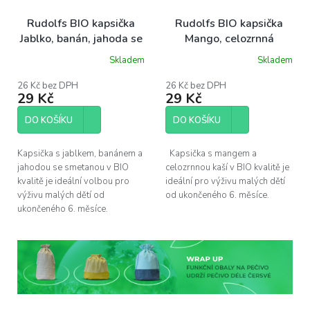
Rudolfs BIO kapsička
Rudolfs BIO kapsička
Jablko, banán, jahoda se
Mango, celozrnná
smetanou, 110 g
ovesná kaše, 110 g
Skladem
Skladem
26 Kč bez DPH
26 Kč bez DPH
29 Kč
29 Kč
DO KOŠÍKU
DO KOŠÍKU
Kapsička s jablkem, banánem a
Kapsička s mangem a
jahodou se smetanou v BIO
celozrnnou kaší v BIO kvalitě je
kvalitě je ideální volbou pro
ideální pro výživu malých dětí
výživu malých dětí od
od ukončeného 6. měsíce.
ukončeného 6. měsíce.