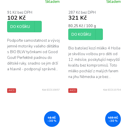
Skladem
Skladem
91 Kč bez DPH
287 Kč bez DPH
102 Kč
321 Kč
Měrná
80,25 Kč / 100 g
DO KOŠÍKU
cena:
DO KOŠÍKU
Podpořte samostatnost a vývoj
jemné motoriky vašeho děťátka
Bio batolecí kozí mléko 4 Holle
s BIO BLW tyčinkami od Good
je skvělou volbou pro děti od
Gout! Perfektně padnou do
12. měsíce, poskytující nejvyšší
dětské ruky, snadno se jim drží
kvalitu bez kompromisů. Toto
a hlavně - podporují správné...
mléko pochází z malých farem
na jihu Německa a je bez...
Kód:
ECO110857
Kód:
ECO110704
AKCE
AKCE
46 KČ
459 KČ
–30 %
–30 %