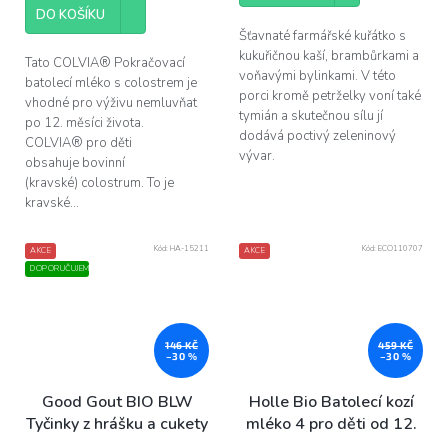
cena:
DO KOŠÍKU
Šťavnaté farmářské kuřátko s
kukuřičnou kaší, brambůrkami a
Tato COLVIA® Pokračovací
voňavými bylinkami. V této
batolecí mléko s colostrem je
porci kromě petrželky voní také
vhodné pro výživu nemluvňat
tymián a skutečnou sílu jí
po 12. měsíci života.
dodává poctivý zeleninový
COLVIA® pro děti
vývar.
obsahuje bovinní
(kravské) colostrum. To je
kravské...
Kód:
HA-15211
Kód:
ECO110707
AKCE
AKCE
DOPORUČUJEME
146 KČ
459 KČ
–30 %
–30 %
Good Gout BIO BLW
Holle Bio Batolecí kozí
Tyčinky z hrášku a cukety
mléko 4 pro děti od 12.
(120 g)
měsíce, 400 g