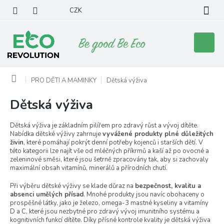
Přejít
CZK
na
obsah
Nákupní
košík
Domů
PRO DĚTI A MAMINKY
Dětská výživa
Dětská výživa
Dětská výživa je základním pilířem pro zdravý růst a vývoj dítěte.
Nabídka dětské výživy zahrnuje
vyvážené produkty plné důležitých
živin
, které pomáhají pokrýt denní potřeby kojenců i starších dětí. V
této kategorii lze najít vše od mléčných příkrmů a kaší až po ovocné a
zeleninové směsi, které jsou šetrně zpracovány tak, aby si zachovaly
maximální obsah vitamínů, minerálů a přírodních chutí.
Při výběru dětské výživy se klade důraz na
bezpečnost, kvalitu a
absenci umělých přísad
. Mnohé produkty jsou navíc obohaceny o
prospěšné látky, jako je železo, omega-3 mastné kyseliny a vitamíny
D a C, které jsou nezbytné pro zdravý vývoj imunitního systému a
kognitivních funkcí dítěte. Díky přísné kontrole kvality je dětská výživa