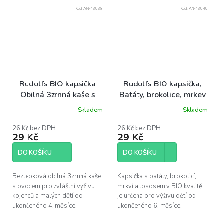
Kód:
AN-43038
Kód:
AN-43040
Rudolfs BIO kapsička
Rudolfs BIO kapsička,
Obilná 3zrnná kaše s
Batáty, brokolice, mrkev
ovocem, 110 g
s lososem 110 g
Skladem
Skladem
26 Kč bez DPH
26 Kč bez DPH
29 Kč
29 Kč
DO KOŠÍKU
DO KOŠÍKU
Bezlepková obilná 3zrnná kaše
Kapsička s batáty, brokolicí,
s ovocem pro zvláštní výživu
mrkví a lososem v BIO kvalitě
kojenců a malých dětí od
je určena pro výživu dětí od
ukončeného 4. měsíce.
ukončeného 6. měsíce.