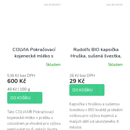
Kód:
ECO84602
Kód:
AN-43030
COLVIA Pokračovací
Rudolfs BIO kapsička
kojenecké mléko s
Hruška, sušená švestka,
colostrem pro věk 6-12
110 g
Skladem
Skladem
měsíců, 1500 g
536 Kč bez DPH
26 Kč bez DPH
600 Kč
29 Kč
Měrná
40 Kč / 100 g
DO KOŠÍKU
cena:
DO KOŠÍKU
Kapsička s hruškou a sušenou
švestkou v BIO kvalitě je ideální
Tato COLVIA® Pokračovací
volbou pro výživu kojenců a
kojenecké mléko v prášku s
malých dětí od ukončeného 4.
colostrem je vhodné pro výživu
měsíce.
nemluvňat po 6. měsíci života,