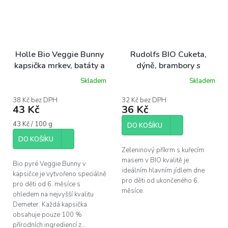
Holle Bio Veggie Bunny
Rudolfs BIO Cuketa,
kapsička mrkev, batáty a
dýně, brambory s
hrášek pro děti od 6.
kuřecím masem, 190 g
Skladem
Skladem
měsíce, 100 g
38 Kč bez DPH
32 Kč bez DPH
43 Kč
36 Kč
Měrná
43 Kč / 100 g
DO KOŠÍKU
cena:
DO KOŠÍKU
Zeleninový příkrm s kuřecím
masem v BIO kvalitě je
Bio pyré Veggie Bunny v
ideálním hlavním jídlem dne
kapsičce je vytvořeno speciálně
pro děti od ukončeného 6.
pro děti od 6. měsíce s
měsíce.
ohledem na nejvyšší kvalitu
Demeter. Každá kapsička
obsahuje pouze 100 %
přírodních ingrediencí z...