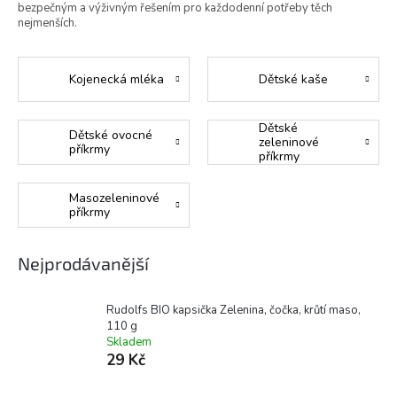
bezpečným a výživným řešením pro každodenní potřeby těch
nejmenších.
Kojenecká mléka
Dětské kaše
Dětské
Dětské ovocné
zeleninové
příkrmy
příkrmy
Masozeleninové
příkrmy
Nejprodávanější
Rudolfs BIO kapsička Zelenina, čočka, krůtí maso,
110 g
Skladem
29 Kč