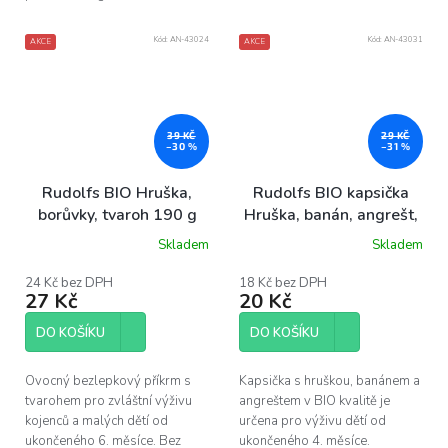
Kód:
AN-43024
Kód:
AN-43031
AKCE
AKCE
39 KČ
29 KČ
–30 %
–31 %
Rudolfs BIO Hruška,
Rudolfs BIO kapsička
borůvky, tvaroh 190 g
Hruška, banán, angrešt,
110 g
Skladem
Skladem
24 Kč bez DPH
18 Kč bez DPH
27 Kč
20 Kč
DO KOŠÍKU
DO KOŠÍKU
Ovocný bezlepkový příkrm s
Kapsička s hruškou, banánem a
tvarohem pro zvláštní výživu
angreštem v BIO kvalitě je
kojenců a malých dětí od
určena pro výživu dětí od
ukončeného 6. měsíce. Bez
ukončeného 4. měsíce.