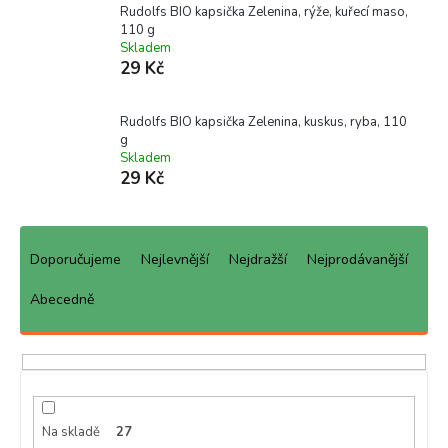
Rudolfs BIO kapsička Zelenina, rýže, kuřecí maso,
110 g
Skladem
29 Kč
Rudolfs BIO kapsička Zelenina, kuskus, ryba, 110
g
Skladem
29 Kč
Ř
a
Doporučujeme
Nejlevnější
Nejdražší
Nejprodávanější
z
e
Abecedně
n
í
p
r
o
d
Na skladě
27