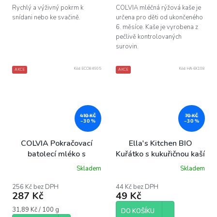
Rychlý a výživný pokrm k
COLVIA mléčná rýžová kaše je
snídani nebo ke svačině.
určena pro děti od ukončeného
6. měsíce. Kaše je vyrobena z
pečlivě kontrolovaných
surovin.
Kód:
ECO84605
Kód:
HA-EK108
AKCE
AKCE
410 KČ
70 KČ
–30 %
–30 %
COLVIA Pokračovací
Ella's Kitchen BIO
batolecí mléko s
Kuřátko s kukuřičnou kaší
colostrem pro věk 12+
(130 g)
Skladem
Skladem
měsíců, 900 g
256 Kč bez DPH
44 Kč bez DPH
287 Kč
49 Kč
Měrná
31,89 Kč / 100 g
DO KOŠÍKU