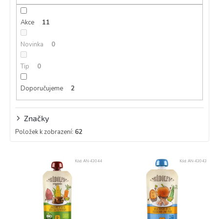
u
k
Akce
11
t
ů
Novinka
0
Tip
0
Doporučujeme
2
Značky
Položek k zobrazení:
62
V
Kód:
AN-43044
Kód:
AN-43043
ý
p
i
s
p