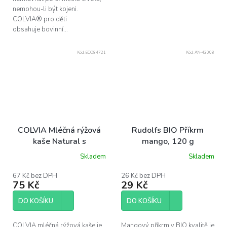
nemohou-li být kojeni.
COLVIA® pro děti
obsahuje bovinní...
Kód:
ECO84721
Kód:
AN-43008
COLVIA Mléčná rýžová
Rudolfs BIO Příkrm
kaše Natural s
mango, 120 g
colostrem, 210 g
Skladem
Skladem
Průměrné
hodnocení
produktu
67 Kč bez DPH
26 Kč bez DPH
75 Kč
29 Kč
je
5,0
z
DO KOŠÍKU
DO KOŠÍKU
5
hvězdiček.
COLVIA mléčná rýžová kaše je
Mangový příkrm v BIO kvalitě je