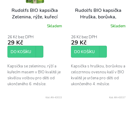
Rudolfs BIO kapsička
Rudolfs BIO kapsička
Zelenina, rýže, kuřecí
Hruška, borůvka,
maso, 110 g
celozrnná ovesná kaše,
Skladem
Skladem
110 g
26 Kč bez DPH
26 Kč bez DPH
29 Kč
29 Kč
DO KOŠÍKU
DO KOŠÍKU
Kapsička se zeleninou, rýží a
Kapsička s hruškou, borůvkou a
kuřecím masem v BIO kvalitě je
celozrnnou ovesnou kaší v BIO
skvělou volbou pro děti od
kvalitě je určena pro děti od
ukončeného 6. měsíce.
ukončeného 4. měsíce.
Kód:
AN-43033
Kód:
AN-43037