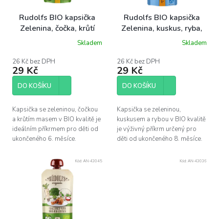
r
o
Rudolfs BIO kapsička
Rudolfs BIO kapsička
d
Zelenina, čočka, krůtí
Zelenina, kuskus, ryba,
u
maso, 110 g
110 g
Skladem
Skladem
k
t
26 Kč bez DPH
26 Kč bez DPH
ů
29 Kč
29 Kč
DO KOŠÍKU
DO KOŠÍKU
Kapsička se zeleninou, čočkou
Kapsička se zeleninou,
a krůtím masem v BIO kvalitě je
kuskusem a rybou v BIO kvalitě
ideálním příkrmem pro děti od
je výživný příkrm určený pro
ukončeného 6. měsíce.
děti od ukončeného 8. měsíce.
Kód:
AN-43045
Kód:
AN-43036