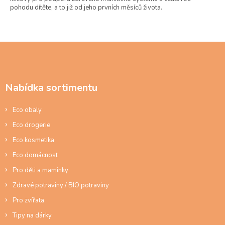
i
pohodu dítěte, a to již od jeho prvních měsíců života.
s
u
Z
á
p
a
Nabídka sortimentu
t
í
Eco obaly
Eco drogerie
Eco kosmetika
Eco domácnost
Pro děti a maminky
Zdravé potraviny / BIO potraviny
Pro zvířata
Tipy na dárky