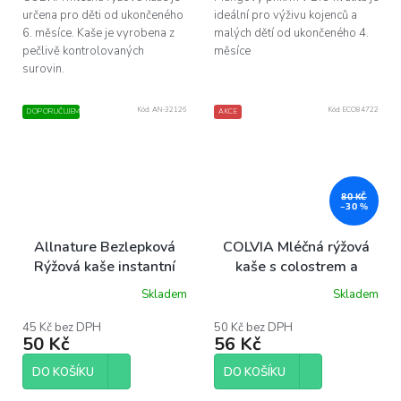
určena pro děti od ukončeného
ideální pro výživu kojenců a
6. měsíce. Kaše je vyrobena z
malých dětí od ukončeného 4.
pečlivě kontrolovaných
měsíce
surovin.
Kód:
AN-32126
Kód:
ECO84722
DOPORUČUJEME
AKCE
80 KČ
–30 %
Allnature Bezlepková
COLVIA Mléčná rýžová
Rýžová kaše instantní
kaše s colostrem a
BIO, 200 g
jablkem, 210 g
Skladem
Skladem
45 Kč bez DPH
50 Kč bez DPH
50 Kč
56 Kč
DO KOŠÍKU
DO KOŠÍKU