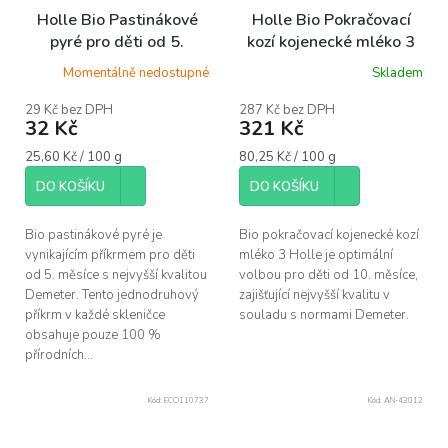
Holle Bio Pastinákové
Holle Bio Pokračovací
pyré pro děti od 5.
kozí kojenecké mléko 3
měsíce, 125 g
pro děti od 10. měsíce,
Momentálně nedostupné
Skladem
400 g
29 Kč bez DPH
287 Kč bez DPH
32 Kč
321 Kč
Měrná
Měrná
25,60 Kč / 100 g
80,25 Kč / 100 g
cena:
cena:
DO KOŠÍKU
DO KOŠÍKU
Bio pastinákové pyré je
Bio pokračovací kojenecké kozí
vynikajícím příkrmem pro děti
mléko 3 Holle je optimální
od 5. měsíce s nejvyšší kvalitou
volbou pro děti od 10. měsíce,
Demeter. Tento jednodruhový
zajišťující nejvyšší kvalitu v
příkrm v každé skleničce
souladu s normami Demeter.
obsahuje pouze 100 %
přírodních...
Kód:
ECO110737
Kód:
AN-43012