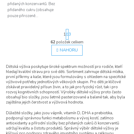
přidaných konzervantů. Bez
přidaného cukru (obsahuje
pouze přirozeně...
S
1
3
t
r
62
položek celkem
O
á
v
NAHORU
n
l
k
á
o
Dětská výživa poskytuje široké spektrum možností pro rodiče, kteří
d
v
hledají kvalitní stravu pro své děti. Sortiment zahrnuje dětská mléka,
á
a
první příkrmy a kaše, které jsou formulovány s ohledem na specifické
n
c
výživové potřeby jednotlivých věkových skupin. Pro děti je klíčové
í
í
získávat pravidelný přísun živin, a to jak pro fyzický růst, tak i pro
p
rozvoj kognitivních schopností. Výrobky dětské výživy proto často
r
obsahují bio složky, jsou šetrně pasterizované a balené tak, aby byla
v
zajištěna jejich čerstvost a výživová hodnota.
k
y
Důležité složky, jako jsou vápník, vitamín D, DHA a prebiotika,
v
podporují správnou funkci metabolismu a vývoj kostí, zatímco
antioxidanty a přírodní složky bez přidaných cukrů či konzervantů
ý
udržují kvalitu a čistotu produktů. Správný výběr dětské výživy je
p
klíčový pro podporu zdravého imunitního systému a celkovou