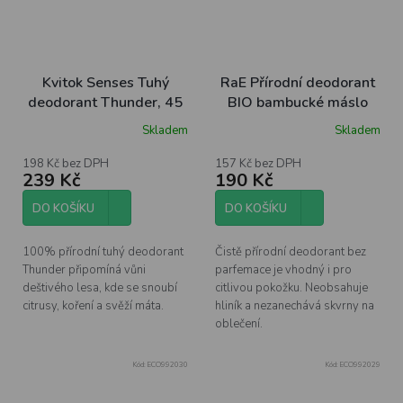
Kvitok Senses Tuhý
RaE Přírodní deodorant
deodorant Thunder, 45
BIO bambucké máslo
ml
bez parfemace, 25ml
Skladem
Skladem
198 Kč bez DPH
157 Kč bez DPH
239 Kč
190 Kč
DO KOŠÍKU
DO KOŠÍKU
100% přírodní tuhý deodorant
Čistě přírodní deodorant bez
Thunder připomíná vůni
parfemace je vhodný i pro
deštivého lesa, kde se snoubí
citlivou pokožku. Neobsahuje
citrusy, koření a svěží máta.
hliník a nezanechává skvrny na
oblečení.
Kód:
ECO992030
Kód:
ECO992029