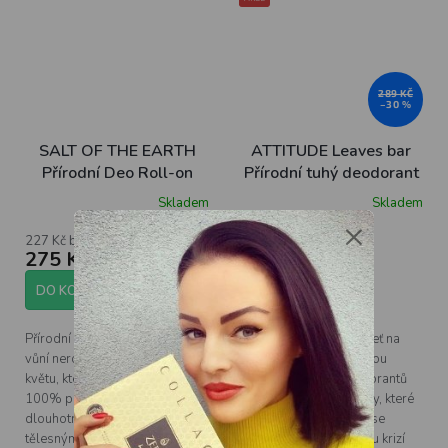
289 KČ
–30 %
SALT OF THE EARTH
ATTITUDE Leaves bar
Přírodní Deo Roll-on
Přírodní tuhý deodorant
Neroli & Orange
s vůní bylinek, 85g
Skladem
Skladem
blossom plnitelný, 75ml
×
227 Kč bez DPH
167 Kč bez DPH
275 Kč
202 Kč
DO KOŠÍKU
DO KOŠÍKU
Přírodní Deo roll-on se svěží
Posuňte svou péči o pleť na
vůní neroli a pomerančového
další úroveň s naší novou
květu, který se dá doplňovat. Je
řadou přírodních deodorantů
100% přírodní a zajistí
Leaves bar. Tuhé tyčinky, které
dlouhotrvající ochranu před
jsou navrženy tak, aby se
tělesným zápachem.
vypořádaly s plastovou krizí