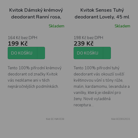
Kvitok Dámský krémový
Kvitok Senses Tuhý
deodorant Ranní rosa,
deodorant Lovely, 45 ml
30 ml
Skladem
Skladem
164 Kč bez DPH
198 Kč bez DPH
199 Kč
239 Kč
DO KOŠÍKU
DO KOŠÍKU
Tento 100% přírodní krémový
Tento 100% přírodní tuhý
deodorant od značky Kvitok
deodorant vás okouzlí svěží
vás nezklame ani v těch
květinovou vůní s tóny růže,
nejnáročnějších podmínkách.
malin, kardamomu, levandule a
vanilky, která je ideální pro
ženy. Nově vyladěná
receptura...
Kód:
EC-NAV338
Kód:
ECO992031