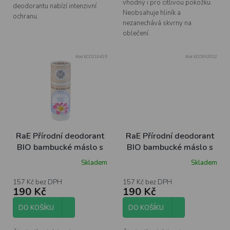
vhodný i pro citlivou pokožku.
deodorantu nabízí intenzivní
Neobsahuje hliník a
ochranu.
nezanechává skvrny na
oblečení.
Kód:
ECO110425
Kód:
ECO992032
RaE Přírodní deodorant
RaE Přírodní deodorant
BIO bambucké máslo s
BIO bambucké máslo s
vůní indického lotosu,
vůní šalvěje, 25ml
Skladem
Skladem
25ml
157 Kč bez DPH
157 Kč bez DPH
190 Kč
190 Kč
DO KOŠÍKU
DO KOŠÍKU