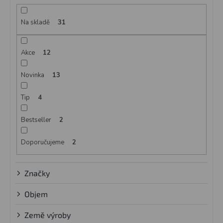
r
o
d
Na skladě
31
u
k
Akce
12
t
ů
Novinka
13
Tip
4
Bestseller
2
Doporučujeme
2
Značky
Objem
Země výroby