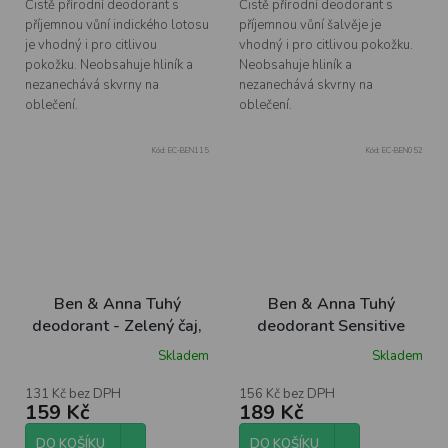
Čistě přírodní deodorant s
Čistě přírodní deodorant s
příjemnou vůní indického lotosu
příjemnou vůní šalvěje je
je vhodný i pro citlivou
vhodný i pro citlivou pokožku.
pokožku. Neobsahuje hliník a
Neobsahuje hliník a
nezanechává skvrny na
nezanechává skvrny na
oblečení.
oblečení.
Kód:
EC-BEN115
Kód:
EC-BEN052
Ben & Anna Tuhý
Ben & Anna Tuhý
deodorant - Zelený čaj,
deodorant Sensitive
40 g
Třešňový květ - bez
Skladem
Skladem
Průměrné
obsahu jedlé sody, 40 g
hodnocení
produktu
131 Kč bez DPH
156 Kč bez DPH
159 Kč
189 Kč
je
5,0
z
DO KOŠÍKU
DO KOŠÍKU