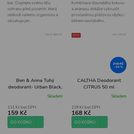
bar. Dopřejte svému tělu
Kombinace šťavnatého kokosu
ochranu před pocením, která
a ananasu dokáže vykouzlit
neškodí vašemu organismu a
prosluněnou plážovou idylku i
obsahuje jen...
během nevlídného...
Kód:
EC-BEN116
Kód:
220639
AKCE
240 KČ
–30 %
Ben & Anna Tuhý
CALTHA Deodorant
deodorant- Urban Black,
CITRUS 50 ml
40 g
Skladem
Skladem
Průměrné
hodnocení
produktu
131 Kč bez DPH
139 Kč bez DPH
159 Kč
168 Kč
je
5,0
z
DO KOŠÍKU
DO KOŠÍKU
5
hvězdiček.