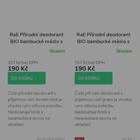
RaE Přírodní deodorant
RaE Přírodní deodorant
BIO bambucké máslo s
BIO bambucké máslo s
vůní divoké višně, 25ml
vůní grepu, 25ml
Skladem
Skladem
157 Kč bez DPH
157 Kč bez DPH
190 Kč
190 Kč
DO KOŠÍKU
DO KOŠÍKU
Čistě přírodní deodorant s
Čistě přírodní deodorant s
příjemnou vůní divoké višně je
příjemnou vůní grepu je vhodný
vhodný i pro citlivou pokožku.
i pro citlivou pokožku.
Neobsahuje hliník a
Neobsahuje hliník a
nezanechává skvrny na
nezanechává skvrny na
oblečení.
oblečení.
Kód:
GW-CRYS75NORR-C
Kód:
309
AKCE