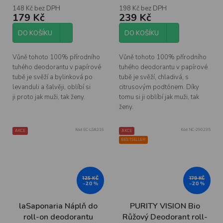
148 Kč bez DPH
198 Kč bez DPH
179 Kč
239 Kč
DO KOŠÍKU
DO KOŠÍKU
Vůně tohoto 100% přírodního
Vůně tohoto 100% přírodního
tuhého deodorantu v papírové
tuhého deodorantu v papírové
tubě je svěží a bylinková po
tubě je svěží, chladivá, s
levanduli a šalvěji, oblíbí si
citrusovým podtónem. Díky
ji proto jak muži, tak ženy.
tomu si ji oblíbí jak muži, tak
ženy.
Kód:
EC-LSA316
Kód:
NC-290235
AKCE
AKCE
BESTSELLER
125 KČ
179 KČ
–20 %
–20 %
laSaponaria Náplň do
PURITY VISION Bio
roll-on deodorantu
Růžový Deodorant roll-