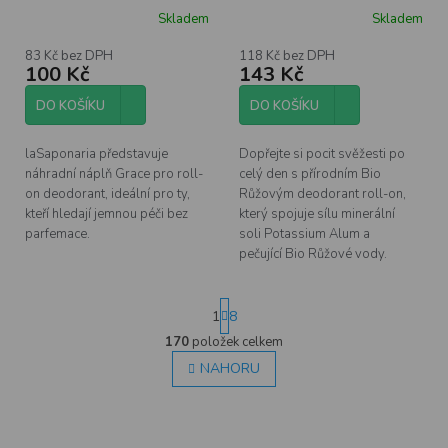
Grace bez vůně BIO, 40
on 50 ml
Skladem
Skladem
Průměrné
ml
hodnocení
produktu
83 Kč bez DPH
118 Kč bez DPH
100 Kč
143 Kč
je
5,0
z
DO KOŠÍKU
DO KOŠÍKU
5
hvězdiček.
laSaponaria představuje
Dopřejte si pocit svěžesti po
náhradní náplň Grace pro roll-
celý den s přírodním Bio
on deodorant, ideální pro ty,
Růžovým deodorant roll-on,
kteří hledají jemnou péči bez
který spojuje sílu minerální
parfemace.
soli Potassium Alum a
pečující Bio Růžové vody.
S
1
8
t
r
170
položek celkem
O
á
v
NAHORU
n
l
k
á
o
d
v
á
a