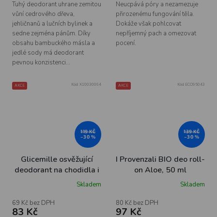
Tuhý deodorant uhrane zemitou
Neucpává póry a nezamezuje
vůní cedrového dřeva,
přirozenému fungování těla.
jehličnanů a lučních bylinek a
Dokáže však pohlcovat
sedne zejména pánům. Díky
nepříjemný pach a omezovat
obsahu bambuckého másla a
pocení.
jedlé sody má deodorant
pevnou konzistenci...
Kód:
X10030064
Kód:
ECO95043
AKCE
AKCE
119 KČ
139 KČ
–30 %
–30 %
Glicemille osvěžující
I Provenzali BIO deo roll-
deodorant na chodidla i
on Aloe, 50 ml
boty, 150 ml
Skladem
Skladem
69 Kč bez DPH
80 Kč bez DPH
83 Kč
97 Kč