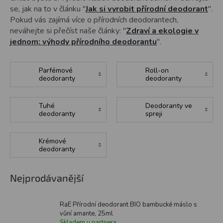
se, jak na to v článku "
Jak si vyrobit přírodní deodorant
".
Pokud vás zajímá více o přírodních deodorantech,
neváhejte si přečíst naše články: "
Zdraví a ekologie v
jednom: výhody přírodního deodorantu
".
Parfémové
Roll-on
deodoranty
deodoranty
Tuhé
Deodoranty ve
deodoranty
spreji
Krémové
deodoranty
Nejprodávanější
RaE Přírodní deodorant BIO bambucké máslo s
vůní amante, 25ml
Skladem u partnera