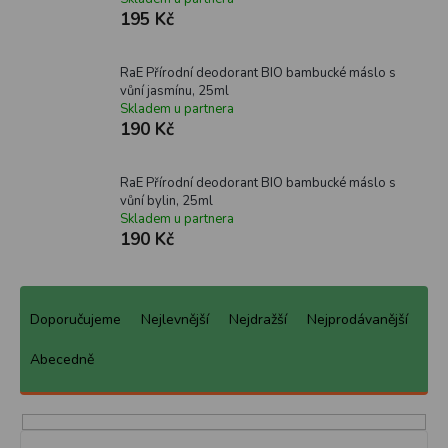
195 Kč
RaE Přírodní deodorant BIO bambucké máslo s
vůní jasmínu, 25ml
Skladem u partnera
190 Kč
RaE Přírodní deodorant BIO bambucké máslo s
vůní bylin, 25ml
Skladem u partnera
190 Kč
Ř
a
Doporučujeme
Nejlevnější
Nejdražší
Nejprodávanější
z
e
Abecedně
n
í
p