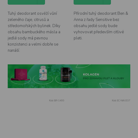
5
hvězdiček.
Tuhý deodorant osvěží vůní
Přírodní tuhý deodorant Ben &
zeleného čaje, citrusů a
Anna z řady Sensitive bez
středomořských bylinek. Díky
obsahu jedlé sody bude
obsahu bambuckého másla a
vyhovovat především citlivé
jedlé sody má pevnou
pleti.
konzistenci a velmi dobře se
nanáší.
Kód:
BR-1400
Kód:
EC-NAV337