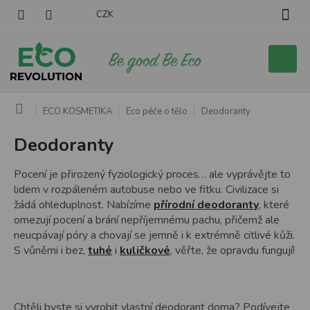
Přejít
CZK
na
obsah
Nákupní
košík
Domů
ECO KOSMETIKA
Eco péče o tělo
Deodoranty
Deodoranty
Pocení je přirozený fyziologický proces… ale vyprávějte to
lidem v rozpáleném autobuse nebo ve fitku. Civilizace si
žádá ohleduplnost. Nabízíme
přírodní deodoranty
, které
omezují pocení a brání nepříjemnému pachu, přičemž ale
neucpávají póry a chovají se jemně i k extrémně citlivé kůži.
S vůněmi i bez,
tuhé
i
kuličkové
, věřte, že opravdu fungují!
Chtěli byste si vyrobit vlastní deodorant doma? Podívejte