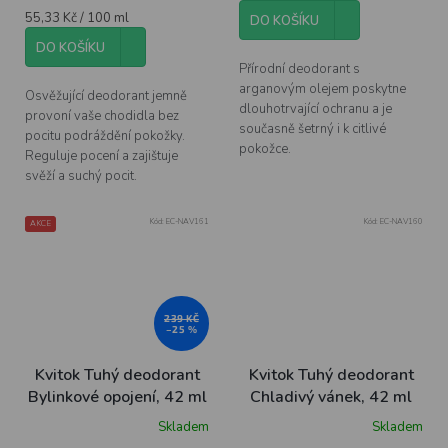
Měrná
55,33 Kč / 100 ml
DO KOŠÍKU
cena:
DO KOŠÍKU
Přírodní deodorant s
arganovým olejem poskytne
Osvěžující deodorant jemně
dlouhotrvající ochranu a je
provoní vaše chodidla bez
současně šetrný i k citlivé
pocitu podráždění pokožky.
pokožce.
Reguluje pocení a zajištuje
svěží a suchý pocit.
Kód:
EC-NAV161
Kód:
EC-NAV160
AKCE
239 KČ
–25 %
Kvitok Tuhý deodorant
Kvitok Tuhý deodorant
Bylinkové opojení, 42 ml
Chladivý vánek, 42 ml
Skladem
Skladem