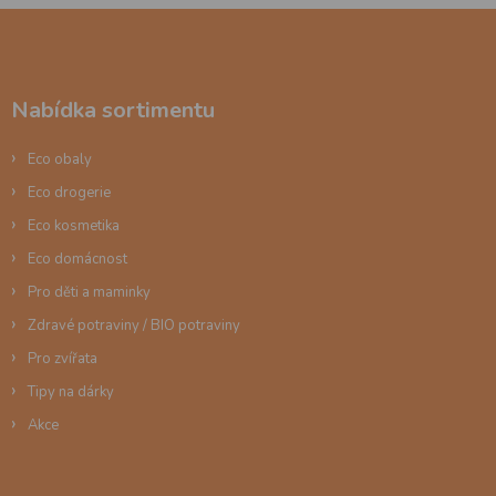
n
c
Z
í
í
á
p
p
r
a
v
Nabídka sortimentu
t
k
í
y
Eco obaly
v
ý
Eco drogerie
p
Eco kosmetika
i
s
Eco domácnost
u
Pro děti a maminky
Zdravé potraviny / BIO potraviny
Pro zvířata
Tipy na dárky
Akce