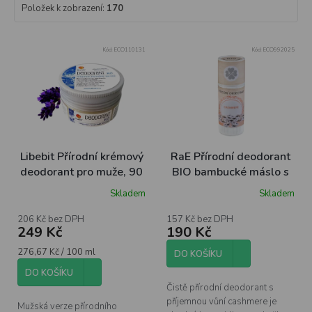
Položek k zobrazení:
170
V
Kód:
ECO110131
Kód:
ECO992025
ý
p
i
s
p
r
o
Libebit Přírodní krémový
RaE Přírodní deodorant
d
deodorant pro muže, 90
BIO bambucké máslo s
u
ml
vůní cashmere, 25ml
Skladem
Skladem
k
Průměrné
hodnocení
t
produktu
206 Kč bez DPH
157 Kč bez DPH
ů
249 Kč
190 Kč
je
5,0
Měrná
276,67 Kč / 100 ml
z
DO KOŠÍKU
cena:
5
DO KOŠÍKU
hvězdiček.
Čistě přírodní deodorant s
příjemnou vůní cashmere je
Mužská verze přírodního