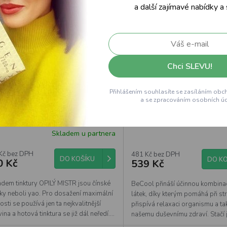
Kód:
007T
K
a další zajímavé nabídky a
Chci SLEVU!
Přihlášením souhlasíte se zasíláním obc
a se zpracováním osobních úd
Medica Opilý mistr 50 ml
Botanic BeCool- Už žádný
60kapslí
Skladem u partnera
Kč bez DPH
481 Kč bez DPH
DO KOŠÍKU
DO KO
0 Kč
539 Kč
adem tinktury OPILÝ MISTR jsou čínské
BeCool přináší účinnou kombinac
nky neboli yao. Pro dosažení maximální
látek, díky kterým pomáhá při st
osti se používá jen ta nejkvalitnější
přispívá relaxaci organismu a t
ina a hotová tinktura se již dál neředí....
našemu duševnímu zdraví. Stačí 
kapsle a...