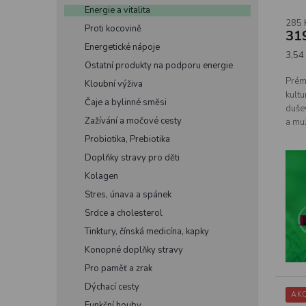
Energie a vitalita
285 
Proti kocovině
31
Energetické nápoje
Měrn
3,54 
Ostatní produkty na podporu energie
cena:
Prém
Kloubní výživa
kultu
Čaje a bylinné směsi
duše
Zažívání a močové cesty
a mu
fyzic
Probiotika, Prebiotika
Doplňky stravy pro děti
Kolagen
Stres, únava a spánek
Srdce a cholesterol
Tinktury, čínská medicína, kapky
Konopné doplňky stravy
Pro paměť a zrak
Dýchací cesty
AK
Funkční houby