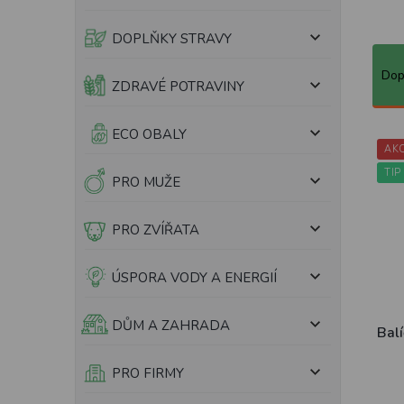
e
l
DOPLŇKY STRAVY
Ř
a
Dop
ZDRAVÉ POTRAVINY
z
e
n
V
ECO OBALY
í
AK
ý
p
p
TIP
PRO MUŽE
r
i
o
s
PRO ZVÍŘATA
d
p
u
r
k
o
ÚSPORA VODY A ENERGIÍ
t
d
ů
u
DŮM A ZAHRADA
k
Balí
t
ů
PRO FIRMY
Prům
hodn