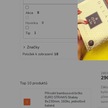
Akce
8
Novinka
0
Tip
1
Značky
Yao
Položek k zobrazení:
18
240 
29
Top 10 produktů
Zákl
byli
Přírodní bambusové brčko
účinn
EURO STRAWS Shakey
8x230mm, 160ks, jednotlivě
surov
balená