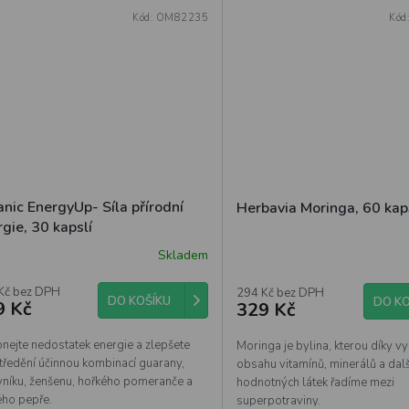
Kód:
OM82235
Kód
nic EnergyUp- Síla přírodní
Herbavia Moringa, 60 kap
gie, 30 kapslí
Skladem
Kč bez DPH
294 Kč bez DPH
DO KOŠÍKU
DO KO
9 Kč
329 Kč
nejte nedostatek energie a zlepšete
Moringa je bylina, kterou díky 
tředění účinnou kombinací guarany,
obsahu vitamínů, minerálů a dalš
vníku, ženšenu, hořkého pomeranče a
hodnotných látek řadíme mezi
ého pepře.
superpotraviny.