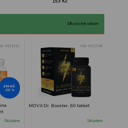
153 Kč
18
položek celkem
ód:
4633351
Kód:
4531548
219 KČ
–30 %
ina
MOVit Dr. Booster, 60 tablet
et
Skladem
Skladem