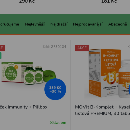
290 Kč
181 Kč
oručujeme
Nejlevnější
Nejdražší
Nejprodávanější
Abecedně
Kód:
GF30104
K
CE
AKCE
289 KČ
–30 %
ček Immunity + Pillbox
MOVit B-Komplet + Kysel
listová PREMIUM, 90 tabl
Skladem
ěrné
ocení