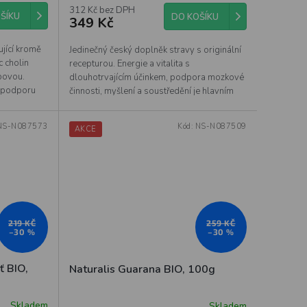
312 Kč bez DPH
ŠÍKU
DO KOŠÍKU
349 Kč
jící kromě
Jedinečný český doplněk stravy s originální
 cholin
recepturou. Energie a vitalita s
ipovou.
dlouhotrvajícím účinkem, podpora mozkové
í podporu
činnosti, myšlení a soustředění je hlavním
cílem...
NS-N087573
Kód:
NS-N087509
AKCE
219 KČ
259 KČ
–30 %
–30 %
ť BIO,
Naturalis Guarana BIO, 100g
Skladem
Skladem