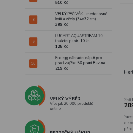
510 Kč
VELKÝ PEČIVÁK - medonosné
kvítí a včely (34x32 cm)
399 Kč
LUCART AQUASTREAM 10 -
toaletní papír, 10 ks
125 Kč
Ecoegg náhradní náplň pro
prací vajíčko 50 praní Bavlna
219 Kč
Her
VELKÝ VÝBĚR
258 
Více jak 20 000 produktů
28
online
Yucca
deto
přiro