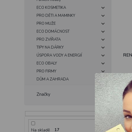
ECO KOSMETIKA
PRO DĚTI A MAMINKY
PRO MUŽE
ECO DOMÁCNOST
PRO ZVÍŘATA
TIPY NA DÁRKY
REN
ÚSPORA VODY A ENERGIÍ
ECO OBALY
PRO FIRMY
DŮM A ZAHRADA
171 
19
1.90 
Značky
Pref
asi z
která
Na skladě
17