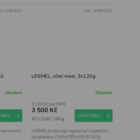
ód:
OM82830
Kód:
OM990083
lí
LIFEMEL, včelí med, 3x120g
Skladem
Skladem
3 125 Kč bez DPH
3 500 Kč
ŠÍKU
DO KOŠÍKU
Měrná
972,22 Kč / 100 g
cena:
ent slouží k
LIFEMEL podporuje regeneraci organismu
oslabeného CHEMOTERAPEUTICKOU