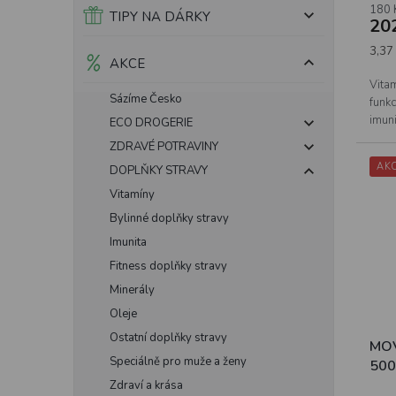
180 
prod
TIPY NA DÁRKY
20
je
5,0
Měrn
3,37 
AKCE
z
cena:
5
Vita
hvěz
Sázíme Česko
funk
imun
ECO DROGERIE
ZDRAVÉ POTRAVINY
AK
DOPLŇKY STRAVY
Vitamíny
Bylinné doplňky stravy
Imunita
Fitness doplňky stravy
Minerály
Oleje
Ostatní doplňky stravy
MOV
Speciálně pro muže a ženy
500
Zdraví a krása