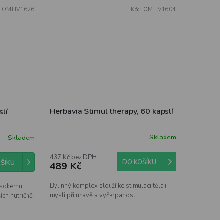
:
OMHV1626
Kód:
OMHV1604
Herbavia Stimul therapy, 60 kapslí
slí
Skladem
Skladem
437 Kč bez DPH
DO KOŠÍKU
ŠÍKU
489 Kč
Bylinný komplex slouží ke stimulaci těla i
vysokému
mysli při únavě a vyčerpanosti.
ích nutričně