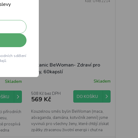
ód:
OM82210
Kód:
OM82214
 slevy
hodních sdělení
ajů.
Botanic BeWoman- Zdraví pro
 stres,
ženy, 60kapslí
Skladem
Skladem
508 Kč bez DPH
DO KOŠÍKU
ŠÍKU
569 Kč
Kouzelnou směs bylin BeWoman (maca,
i přírodních
ašvaganda, damiána, kotvičník zemní) jsme
resu,
vyvinuli pro všechny ženy, které chtějí získat
aké prospívá
zpátky ztracenou životní energii i chuť na
jedna
sex, ale...