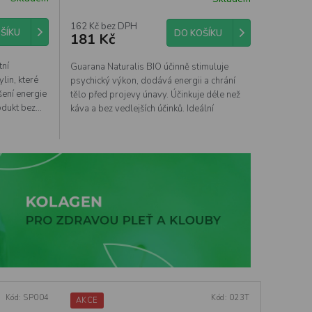
162 Kč bez DPH
ŠÍKU
DO KOŠÍKU
181 Kč
tní
Guarana Naturalis BIO účinně stimuluje
lin, které
psychický výkon, dodává energii a chrání
šení energie
tělo před projevy únavy. Účinkuje déle než
dukt bez...
káva a bez vedlejších účinků. Ideální
průvodce...
Kód:
SP004
Kód:
023T
AKCE