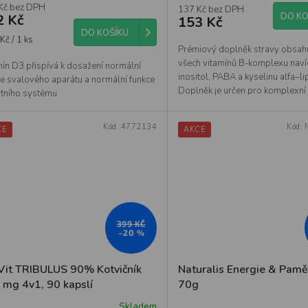
Kč bez DPH
uktu
137 Kč bez DPH
DO KO
2 Kč
153 Kč
DO KOŠÍKU
á
Kč / 1 ks
Prémiový doplněk stravy obsahu
všech vitamínů B-komplexu navíc
mín D3 přispívá k dosažení normální
diček.
inositol, PABA a kyselinu alfa–l
ce svalového aparátu a normální funkce
Doplněk je určen pro komplexn
itního systému
metabolismu,...
Kód:
4772134
Kód:
CE
AKCE
399 KČ
–20 %
it TRIBULUS 90% Kotvičník
Naturalis Energie & Pamě
 mg 4v1, 90 kapslí
70g
Skladem