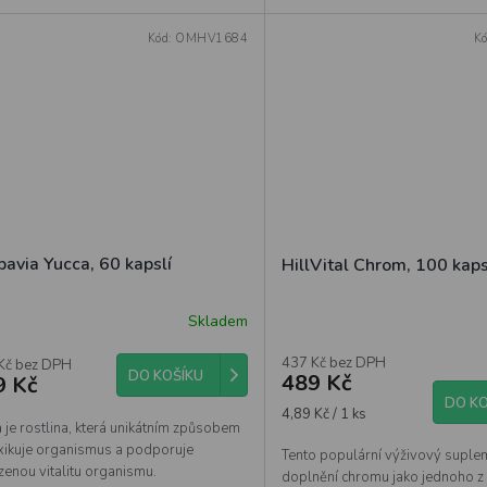
Kód:
OMHV1684
K
bavia Yucca, 60 kapslí
HillVital Chrom, 100 kaps
Skladem
437 Kč bez DPH
Kč bez DPH
DO KOŠÍKU
489 Kč
9 Kč
DO KO
Měrná
4,89 Kč / 1 ks
 je rostlina, která unikátním způsobem
cena:
xikuje organismus a podporuje
Tento populární výživový suplem
zenou vitalitu organismu.
doplnění chromu jako jednoho z