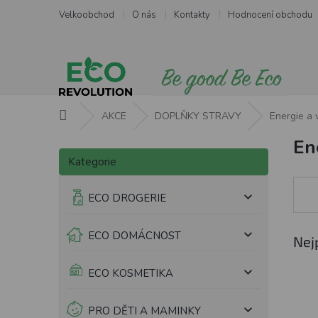
Přejít
Velkoobchod
O nás
Kontakty
Hodnocení obchodu
na
obsah
Domů
AKCE
DOPLŇKY STRAVY
Energie a v
Ene
P
Přeskočit
o
Kategorie
kategorie
s
t
ECO DROGERIE
r
a
ECO DOMÁCNOST
n
Nej
n
í
ECO KOSMETIKA
p
a
PRO DĚTI A MAMINKY
n