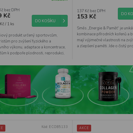
Kč bez DPH
137 Kč bez DPH
DO KO
9 Kč
153 Kč
DO KOŠÍKU
á
Kč / 1 ks
Směs „Energie & Paměť“ je uniká
kombinace přírodních kořenů a by
iový produkt určený sportovcům,
mají výjimečné vlastnosti na zvý
ristům pro zvýšení fyzického a
a zlepšení paměti. Jde o čistý pro
vního výkonu, adaptace a koncentrace,
žům k podpoře plodnosti, reprodukci,
kého a mentálního...
Kód:
ECO85133
CE
AKCE