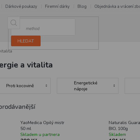
Dárkové poukazy
Firemní dárky
Blog
Objednávka a vrácení zb
HLEDAT
italita
rgie a vitalita
Energetické
Proti kocovině
nápoje
prodávanější
YaoMedica Opilý mistr
Naturalis Guar
50 ml
BIO, 100g
Skladem u partnera
Skladem