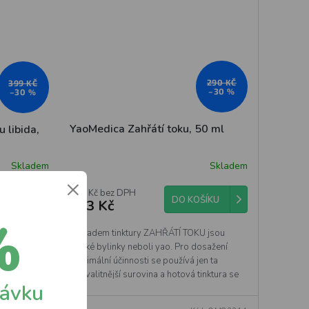
290 KČ
399 KČ
–30 %
–30 %
YaoMedica Zahřátí toku, 50 ml
 libida,
Skladem
Skladem
×
168 Kč bez DPH
DO KOŠÍKU
203 Kč
ŠÍKU
%
Základem tinktury ZAHŘÁTÍ TOKU jsou
čínské bylinky neboli yao. Pro dosažení
y které se z
maximální účinnosti se používá jen ta
energie a
nejkvalitnější surovina a hotová tinktura se
návku
již dál neředí....