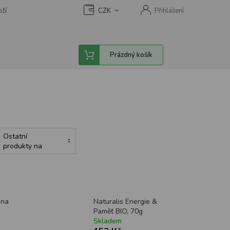
oží
CZK
Přihlášení
Nákupní
Prázdný košík
košík
Ostatní
produkty na
podporu
energie
ana
Naturalis Energie &
Paměť BIO, 70g
Skladem