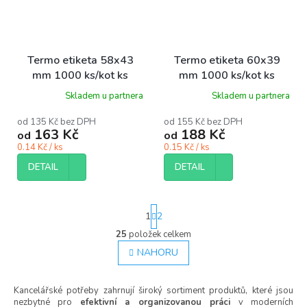
Termo etiketa 58x43
Termo etiketa 60x39
mm 1000 ks/kot ks
mm 1000 ks/kot ks
Skladem u partnera
Skladem u partnera
od 135 Kč bez DPH
od 155 Kč bez DPH
163 Kč
188 Kč
od
od
0.14 Kč / ks
0.15 Kč / ks
DETAIL
DETAIL
S
1
2
t
r
25
položek celkem
O
á
v
NAHORU
n
l
k
á
o
Kancelářské potřeby zahrnují široký sortiment produktů, které jsou
d
v
nezbytné pro
efektivní a organizovanou práci
v moderních
á
a