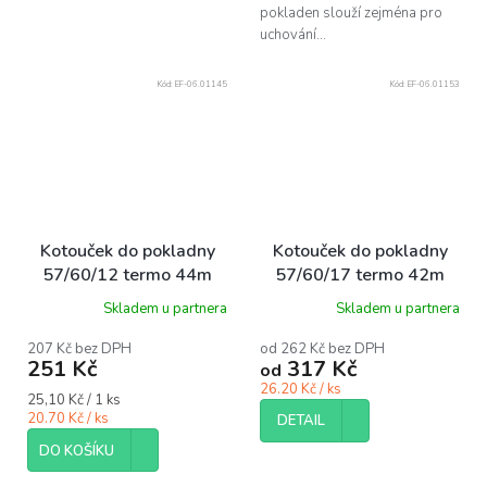
pokladen slouží zejména pro
uchování...
Kód:
EF-06.01145
Kód:
EF-06.01153
Kotouček do pokladny
Kotouček do pokladny
57/60/12 termo 44m
57/60/17 termo 42m
bal/10 ks
bal/10 ks
Skladem u partnera
Skladem u partnera
207 Kč bez DPH
od 262 Kč bez DPH
251 Kč
317 Kč
od
26.20 Kč / ks
Měrná
25,10 Kč / 1 ks
cena:
20.70 Kč / ks
DETAIL
DO KOŠÍKU