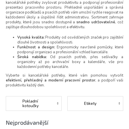
kancelářské potřeby zvyšovat produktivitu a podporují profesionální
prezentaci pracovního prostoru. Přehledné uspořádání a správná
organizace podkladů a psacích potřeb vám umožní rychle reagovat na
každodenní úkoly a úspěšně řídit administrativu. Sortiment zahrnuje
produkty, které jsou snadno dostupné a
snadno udržovatelné
, což
zajišťuje dlouhodobou spolehlivost a efektivitu.
Vysoká kvalita:
Produkty od osvědčených značek pro zajištění
dlouhé životnosti a spolehlivosti.
Funkčnost a design:
Ergonomicky navržené pomůcky, které
podporují organizaci a profesionální vzhled kanceláře.
Široká nabídka:
Od psacích potřeb, přes sešívačky a
organizéry až po archivační boxy a kalendáře, vše pro
každodenní potřeby kanceláře.
Vyberte si kancelářské potřeby, které vám pomohou vytvořit
efektivní, přehledný a moderní pracovní prostor
, a podpoří vaši
produktivitu každý den.
Pokladní
Etikety
kotoučky
Nejprodávanější