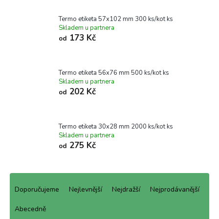
Termo etiketa 57x102 mm 300 ks/kot ks
Skladem u partnera
173 Kč
od
Termo etiketa 56x76 mm 500 ks/kot ks
Skladem u partnera
202 Kč
od
Termo etiketa 30x28 mm 2000 ks/kot ks
Skladem u partnera
275 Kč
od
Ř
a
Doporučujeme
Nejlevnější
Nejdražší
Nejprodávanější
z
e
Abecedně