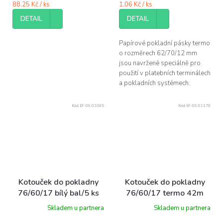
88.25 Kč / ks
1.06 Kč / ks
DETAIL
DETAIL
Papírové pokladní pásky termo
o rozměrech 62/70/12 mm
jsou navržené speciálně pro
použití v platebních terminálech
a pokladních systémech.
Kód:
EF-06.01085
Kód:
EF-06.01170
Kotouček do pokladny
Kotouček do pokladny
76/60/17 bílý bal/5 ks
76/60/17 termo 42m
bal/10 ks
Skladem u partnera
Skladem u partnera