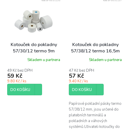
Kód:
EF-06.01135
Kód:
EF-06.01137
Kotouček do pokladny
Kotouček do pokladny
57/30/12 termo 9m
57/38/12 termo 16,5m
bal/5 ks
ideal pack® ba1/5 ks
Skladem u partnera
Skladem u partnera
49 Kč bez DPH
47 Kč bez DPH
59 Kč
57 Kč
9.80 Kč / ks
9.40 Kč / ks
DO KOŠÍKU
DO KOŠÍKU
Papírové pokladní pásky termo
57/38/12 mm, jsou určené do
platebních terminálů a
pokladních a váhových
systémů.Uživateli kotoučky do