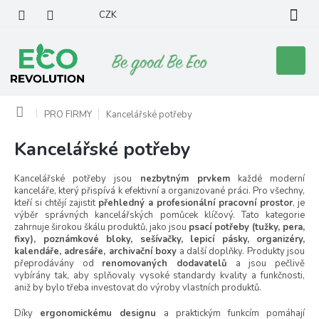
Přejít
CZK
na
obsah
Nákupní
košík
Domů
PRO FIRMY
Kancelářské potřeby
Kancelářské potřeby
Kancelářské potřeby jsou
nezbytným prvkem
každé moderní
kanceláře, který přispívá k efektivní a organizované práci. Pro všechny,
kteří si chtějí zajistit
přehledný a profesionální pracovní prostor
, je
výběr správných kancelářských pomůcek klíčový. Tato kategorie
zahrnuje širokou škálu produktů, jako jsou
psací potřeby (tužky, pera,
fixy), poznámkové bloky, sešívačky, lepicí pásky, organizéry,
kalendáře, adresáře, archivační boxy
a další doplňky. Produkty jsou
přeprodávány od
renomovaných dodavatelů
a jsou pečlivě
vybírány tak, aby splňovaly vysoké standardy kvality a funkčnosti,
aniž by bylo třeba investovat do výroby vlastních produktů.
Díky
ergonomickému designu
a praktickým funkcím pomáhají