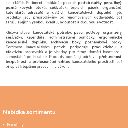
kancelářích. Sortiment se skládá z
psacích potřeb (tužky, pera, fixy),
n
c
poznámkových bloků, sešívaček, lepicích pásek, organizérů,
í
í
kalendářů, adresářů a dalších kancelářských doplňků
. Tyto
p
produkty jsou přeprodávány od renomovaných dodavatelů, což
r
zaručuje jejich
vysokou kvalitu, odolnost a dlouhou životnost
.
v
k
Klíčová slova:
kancelářské potřeby, psací potřeby, organizéry,
y
sešívačky, kalendáře, administrativní pomůcky, ergonomické
v
kancelářské doplňky, archivační boxy, poznámkové bloky
.
Sortiment kancelářských potřeb podporuje
produktivitou a
ý
efektivitu
pracovníků a je vhodný pro firmy, domácí kanceláře i
p
samostatné podnikatele. Produkty pomáhají udržovat
přehlednost,
i
bezpečnost a profesionální vzhled
kancelářského prostředí, což
s
přispívá k lepšímu pracovnímu výkonu.
u
Z
á
p
a
Nabídka sortimentu
t
í
Eco obaly