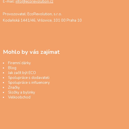
E-mail:
info@ecorevolution.cz
Provozovatel: EcoRevolution, s.r.o.
Kodaňská 1441/46, Vršovice, 101 00 Praha 10
Mohlo by vás zajímat
Firemní dárky
Blog
Jak začít být ECO
Spolupráce s dodavateli
Spolupráce s influencery
Značky
Složky a bylinky
Velkoobchod