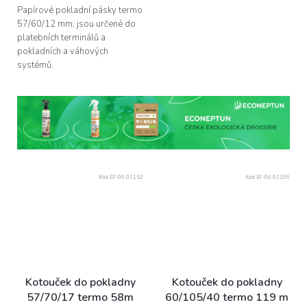
Papírové pokladní pásky termo
57/60/12 mm, jsou určené do
platebních terminálů a
pokladních a váhových
systémů.
Kód:
EF-06.01152
Kód:
EF-06.01166
Kotouček do pokladny
Kotouček do pokladny
57/70/17 termo 58m
60/105/40 termo 119 m