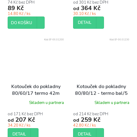
74 Kč bez DPH
od 301 Kč bez DPH
89 Kč
364 Kč
od
14.80 Kč / ks
30.10 Kč / ks
DETAIL
DO KOŠÍKU
Kód:
EF-06.01200
Kód:
EF-06.01230
Kotouček do pokladny
Kotouček do pokladny
80/60/17 termo 42m
80/80/12 - termo bal/5
ba1/5 ks
ks 75m ideal pack®
Skladem u partnera
Skladem u partnera
bal/5 ks
od 171 Kč bez DPH
od 214 Kč bez DPH
207 Kč
259 Kč
od
od
34.20 Kč / ks
42.80 Kč / ks
DETAIL
DETAIL