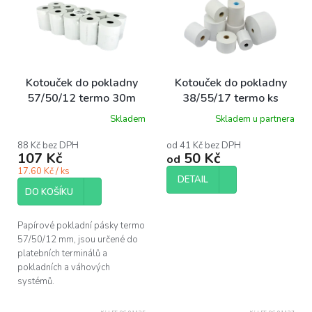
i
s
p
r
o
Kotouček do pokladny
Kotouček do pokladny
d
57/50/12 termo 30m
38/55/17 termo ks
u
ba1/5 ks
Skladem
Skladem u partnera
k
t
88 Kč bez DPH
od 41 Kč bez DPH
ů
107 Kč
50 Kč
od
17.60 Kč / ks
DETAIL
DO KOŠÍKU
Papírové pokladní pásky termo
57/50/12 mm, jsou určené do
platebních terminálů a
pokladních a váhových
systémů.