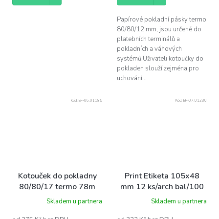
Papírové pokladní pásky termo
80/80/12 mm, jsou určené do
platebních terminálů a
pokladních a váhových
systémů.Uživateli kotoučky do
pokladen slouží zejména pro
uchování...
Kód:
EF-06.01185
Kód:
EF-07.01230
Kotouček do pokladny
Print Etiketa 105x48
80/80/17 termo 78m
mm 12 ks/arch bal/100
bal/5 ks
ks
Skladem u partnera
Skladem u partnera