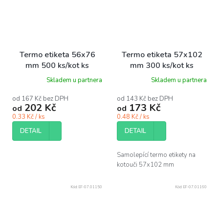
Termo etiketa 56x76
Termo etiketa 57x102
mm 500 ks/kot ks
mm 300 ks/kot ks
Skladem u partnera
Skladem u partnera
od 167 Kč bez DPH
od 143 Kč bez DPH
202 Kč
173 Kč
od
od
0.33 Kč / ks
0.48 Kč / ks
DETAIL
DETAIL
Samolepící termo etikety na
kotouči 57x102 mm
Kód:
EF-07.01150
Kód:
EF-07.01160