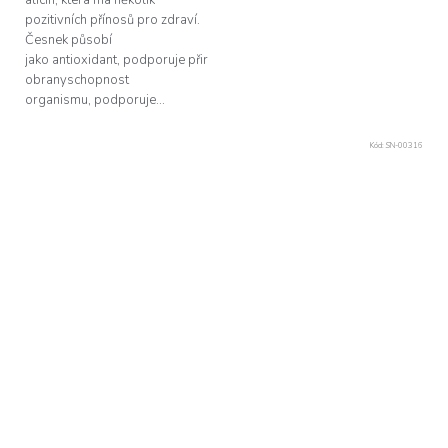
pozitivních přínosů pro zdraví.
Česnek působí
jako antioxidant, podporuje přirozenou
obranyschopnost
organismu, podporuje...
Kód:
SN-00316