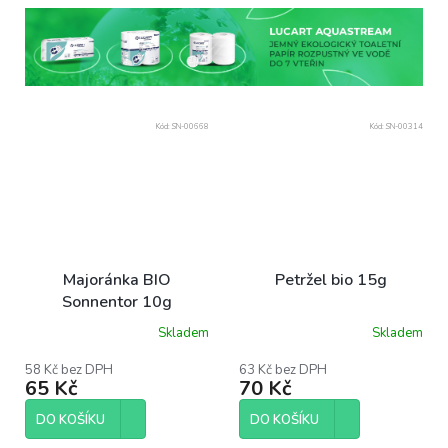
Kód:
SN-00668
Kód:
SN-00314
Majoránka BIO
Petržel bio 15g
Sonnentor 10g
Skladem
Skladem
58 Kč bez DPH
63 Kč bez DPH
65 Kč
70 Kč
DO KOŠÍKU
DO KOŠÍKU