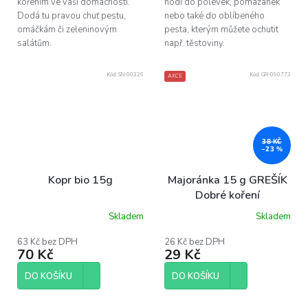
kořením ve vaší domácnosti.
hodí do polévek, pomazánek
Dodá tu pravou chuť pestu,
nebo také do oblíbeného
omáčkám či zeleninovým
pesta, kterým můžete ochutit
salátům.
např. těstoviny.
Kód:
SN-00326
Kód:
GR-090773
AKCE
38 KČ
–23 %
Kopr bio 15g
Majoránka 15 g GREŠÍK
Dobré koření
Skladem
Skladem
63 Kč bez DPH
26 Kč bez DPH
70 Kč
29 Kč
DO KOŠÍKU
DO KOŠÍKU