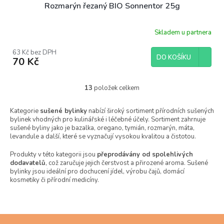
Rozmarýn řezaný BIO Sonnentor 25g
Skladem u partnera
63 Kč bez DPH
DO KOŠÍKU
70 Kč
13
položek celkem
O
v
l
Kategorie
sušené bylinky
nabízí široký sortiment přírodních sušených
bylinek vhodných pro kulinářské i léčebné účely. Sortiment zahrnuje
á
sušené byliny jako je bazalka, oregano, tymián, rozmarýn, máta,
d
levandule a další, které se vyznačují vysokou kvalitou a čistotou.
a
c
Produkty v této kategorii jsou
přeprodávány od spolehlivých
í
dodavatelů
, což zaručuje jejich čerstvost a přirozené aroma. Sušené
p
bylinky jsou ideální pro dochucení jídel, výrobu čajů, domácí
r
kosmetiky či přírodní medicíny.
v
k
y
v
Z