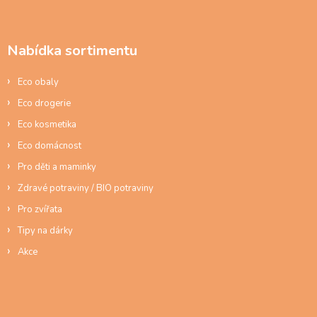
ý
á
p
p
i
a
s
Nabídka sortimentu
t
u
í
Eco obaly
Eco drogerie
Eco kosmetika
Eco domácnost
Pro děti a maminky
Zdravé potraviny / BIO potraviny
Pro zvířata
Tipy na dárky
Akce