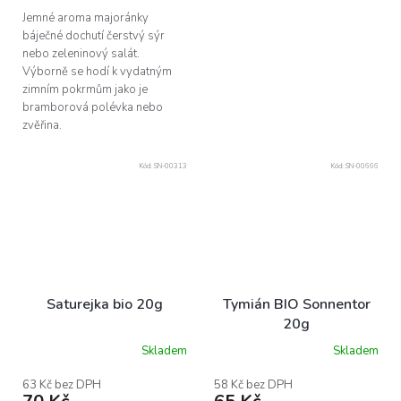
Jemné aroma majoránky
báječné dochutí čerstvý sýr
nebo zeleninový salát.
Výborně se hodí k vydatným
zimním pokrmům jako je
bramborová polévka nebo
zvěřina.
Kód:
SN-00313
Kód:
SN-00666
Saturejka bio 20g
Tymián BIO Sonnentor
20g
Skladem
Skladem
63 Kč bez DPH
58 Kč bez DPH