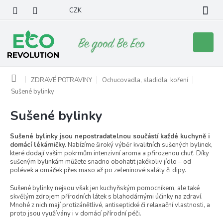
Přejít
CZK
na
obsah
Nákupní
košík
Domů
ZDRAVÉ POTRAVINY
Ochucovadla, sladidla, koření
Sušené bylinky
Sušené bylinky
Sušené bylinky jsou nepostradatelnou součástí každé kuchyně i
domácí lékárničky.
Nabízíme široký výběr kvalitních sušených bylinek,
které dodají vašim pokrmům intenzivní aroma a přirozenou chuť. Díky
sušeným bylinkám můžete snadno obohatit jakékoliv jídlo – od
polévek a omáček přes maso až po zeleninové saláty či dipy.
Sušené bylinky nejsou však jen kuchyňským pomocníkem, ale také
skvělým zdrojem přírodních látek s blahodárnými účinky na zdraví.
Mnohé z nich mají protizánětlivé, antiseptické či relaxační vlastnosti, a
proto jsou využívány i v domácí přírodní péči.