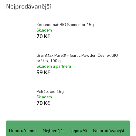
Nejprodávanější
Koriandr nať BIO Sonnentor 15g
Skladem
70 Kč
BrainMax Pure® - Garlic Powder, Česnek BIO
prášek, 100 g
Skladem u partnera
59 Kč
Petržel bio 15g
Skladem
70 Kč
Ř
a
Doporučujeme
Nejlevnější
Nejdražší
Nejprodávanější