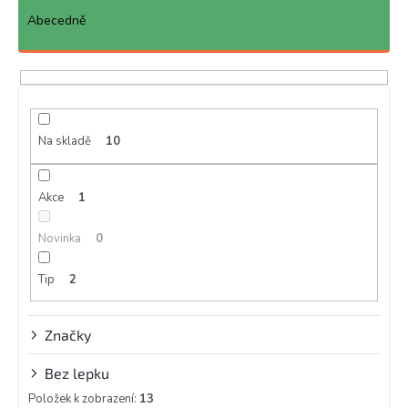
z
e
Abecedně
n
í
p
r
o
d
Na skladě
10
u
k
Akce
1
t
ů
Novinka
0
Tip
2
Značky
Bez lepku
Položek k zobrazení:
13