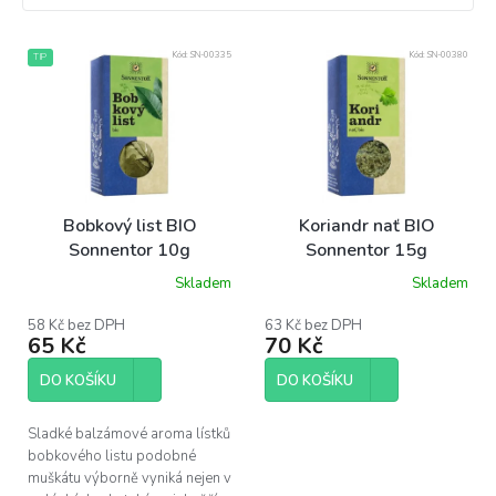
V
Kód:
SN-00335
Kód:
SN-00380
TIP
ý
p
i
s
p
r
o
Bobkový list BIO
Koriandr nať BIO
d
Sonnentor 10g
Sonnentor 15g
u
Skladem
Skladem
k
t
58 Kč bez DPH
63 Kč bez DPH
ů
65 Kč
70 Kč
DO KOŠÍKU
DO KOŠÍKU
Sladké balzámové aroma lístků
bobkového listu podobné
muškátu výborně vyniká nejen v