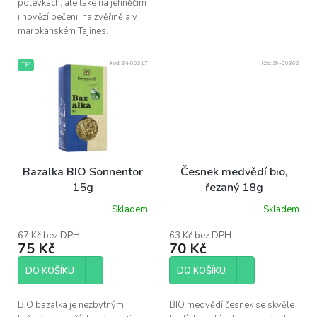
polévkách, ale také na jehněčím
i hovězí pečeni, na zvěřině a v
marokánském Tajines.
Kód:
SN-00317
Kód:
SN-00362
TIP
Bazalka BIO Sonnentor
Česnek medvědí bio,
15g
řezaný 18g
Skladem
Skladem
67 Kč bez DPH
63 Kč bez DPH
75 Kč
70 Kč
DO KOŠÍKU
DO KOŠÍKU
BIO bazalka je nezbytným
BIO medvědí česnek se skvěle