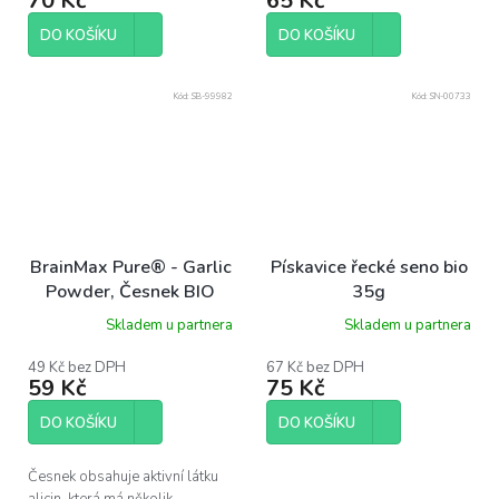
70 Kč
65 Kč
DO KOŠÍKU
DO KOŠÍKU
Kód:
SB-99982
Kód:
SN-00733
BrainMax Pure® - Garlic
Pískavice řecké seno bio
Powder, Česnek BIO
35g
prášek, 100 g
Skladem u partnera
Skladem u partnera
49 Kč bez DPH
67 Kč bez DPH
59 Kč
75 Kč
DO KOŠÍKU
DO KOŠÍKU
Česnek obsahuje aktivní látku
alicin, která má několik