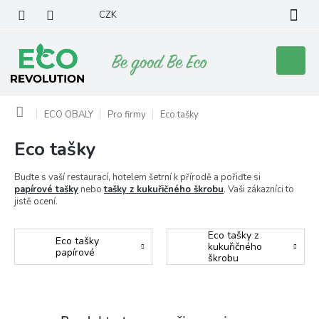
Přejít
CZK
na
obsah
Nákupní
košík
Domů
ECO OBALY
Pro firmy
Eco tašky
Eco tašky
Buďte s vaší restaurací, hotelem šetrní k přírodě a pořiďte si
papírové tašky
nebo
tašky z kukuřičného škrobu
. Vaši zákazníci to
jistě ocení.
Eco tašky z
Eco tašky
kukuřičného
papírové
škrobu