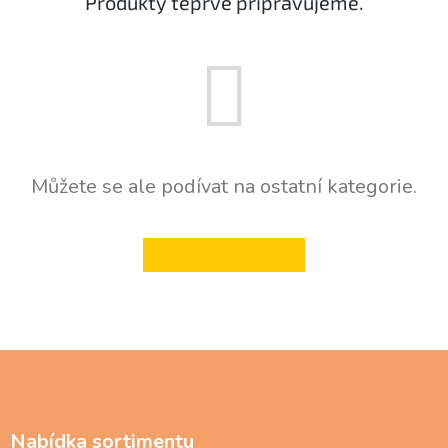
Produkty teprve připravujeme.
Můžete se ale podívat na ostatní kategorie.
ZPĚT DO OBCHODU
Z
á
p
a
Nabídka sortimentu