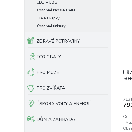
CBD + CBG
Konopné kapsle a želé
Oleje a kapky
Konopné tinktury
ZDRAVÉ POTRAVINY
ECO OBALY
Hill
PRO MUŽE
50+
PRO ZVÍŘATA
713 
ÚSPORA VODY A ENERGIÍ
79
Odhal
DŮM A ZAHRADA
- Mul
Obsah