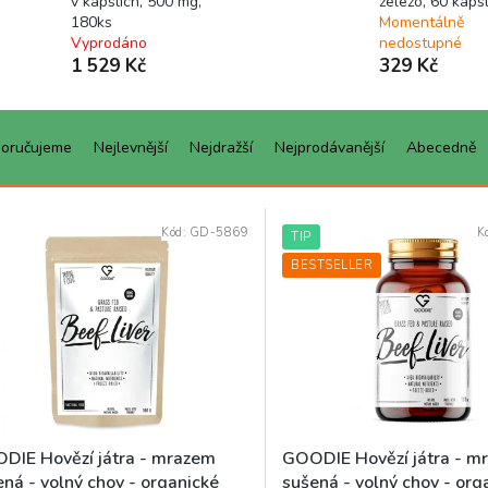
v kapslích, 500 mg,
železo, 60 kapsl
180ks
Momentálně
Vyprodáno
nedostupné
1 529 Kč
329 Kč
oručujeme
Nejlevnější
Nejdražší
Nejprodávanější
Abecedně
Kód:
GD-5869
K
TIP
BESTSELLER
DIE Hovězí játra - mrazem
GOODIE Hovězí játra - m
ná - volný chov - organické
sušená - volný chov - org