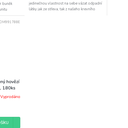
jedinečnou vlastnost na sebe vázat odpadní
ur buněk
látky jak ze střeva, tak z našeho krevního
unitu
oběhu a...
OM991788E
ný hovězí
, 180ks
Vyprodáno
ŠÍKU