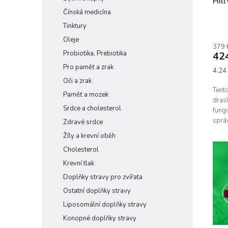
Hill
Čínská medicína
Tinktury
Oleje
379 
Probiotika, Prebiotika
42
Pro paměť a zrak
Měrn
4,24 
cena:
Oči a zrak
Tento
Paměť a mozek
drasl
Srdce a cholesterol
fung
sprá
Zdravé srdce
normá
Žíly a krevní oběh
Cholesterol
Krevní tlak
Doplňky stravy pro zvířata
Ostatní doplňky stravy
Liposomální doplňky stravy
Konopné doplňky stravy