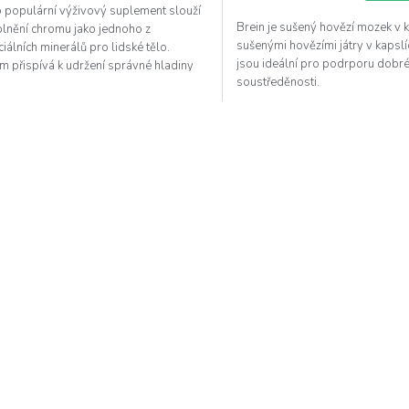
o populární výživový suplement slouží
Brein je sušený hovězí mozek v 
plnění chromu jako jednoho z
sušenými hovězími játry v kapslí
iálních minerálů pro lidské tělo.
jsou ideální pro podrporu dobré
m přispívá k udržení správné hladiny
soustředěnosti.
zy v krvi, ke...
O
v
l
á
d
a
c
í
p
r
v
k
y
v
ý
p
i