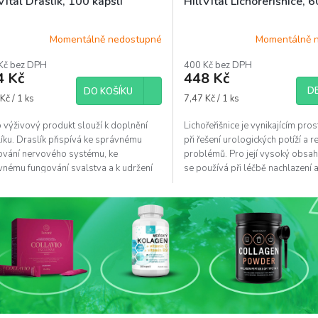
Vital Draslík, 100 kapslí
HillVital Lichořeřišnice, 6
Momentálně nedostupné
Momentálně 
Kč bez DPH
400 Kč bez DPH
4 Kč
448 Kč
DE
DO KOŠÍKU
á
Měrná
Kč / 1 ks
7,47 Kč / 1 ks
cena:
 výživový produkt slouží k doplnění
Lichořeřišnice je vynikajícím pr
íku. Draslík přispívá ke správnému
při řešení urologických potíží a r
ování nervového systému, ke
problémů. Pro její vysoký obsah
vnému fungování svalstva a k udržení
se používá při léčbě nachlazení a 
lního krevního tlaku.