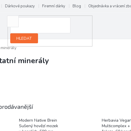
Dárkové poukazy
Firemní dárky
Blog
Objednávka a vrácení zb
HLEDAT
 minerály
tatní minerály
prodávanější
Modern Native Brein
Herbavia Vega
Sušený hovězí mozek
Multicomplex +