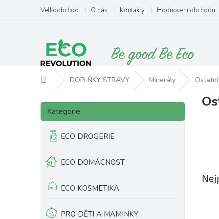
Přejít
Velkoobchod
O nás
Kontakty
Hodnocení obchodu
na
obsah
Domů
DOPLŇKY STRAVY
Minerály
Ostatní
Os
P
Přeskočit
o
Kategorie
kategorie
s
t
ECO DROGERIE
r
a
ECO DOMÁCNOST
n
n
Nej
í
ECO KOSMETIKA
p
a
PRO DĚTI A MAMINKY
n