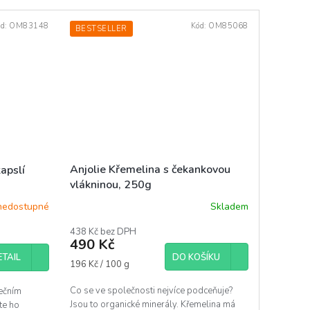
ód:
OM83148
Kód:
OM85068
BESTSELLER
Anjolie Křemelina s čekankovou
kapslí
vlákninou, 250g
Skladem
nedostupné
438 Kč bez DPH
490 Kč
ETAIL
DO KOŠÍKU
Měrná
196 Kč / 100 g
cena:
Co se ve společnosti nejvíce podceňuje?
nečním
Jsou to organické minerály. Křemelina má
te ho