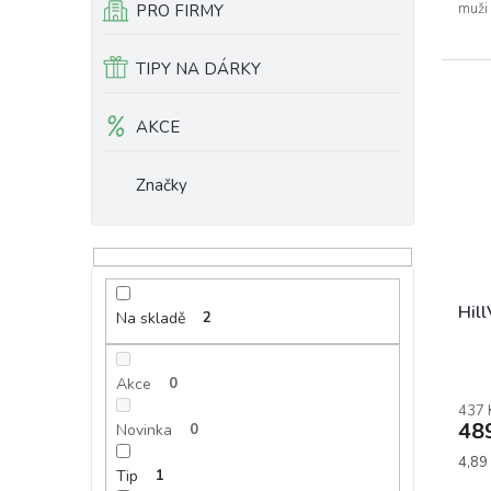
muži 
PRO FIRMY
TIPY NA DÁRKY
AKCE
Značky
Hill
Na skladě
2
Akce
0
437 
48
Novinka
0
Měrn
4,89 
Tip
1
cena: