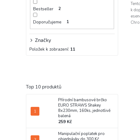
Tent
Bestseller
2
k do
esenc
Doporučujeme
1
Chro
glukó
Značky
Položek k zobrazení:
11
Top 10 produktů
Přírodní bambusové brčko
EURO STRAWS Shakey
8x230mm, 160ks, jednotlivě
balená
259 Kč
Manipulační poplatek pro
objednávky do 300 Kč