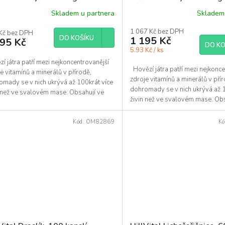
 zemědělství - 100 g
BIO zemědělství - kapsle
Skladem u partnera
Skladem 
1 067 Kč bez DPH
Kč bez DPH
DO KOŠÍKU
1 195 Kč
095 Kč
DO KO
5.93 Kč / ks
í játra patří mezi nejkoncentrovanější
Hovězí játra patří mezi nejkonce
e vitamínů a minerálů v přírodě,
zdroje vitamínů a minerálů v pří
omady se v nich ukrývá až 100krát více
dohromady se v nich ukrývá až 1
n než ve svalovém mase. Obsahují ve
živin než ve svalovém mase. Obs
ém...
značném...
Kód:
OM82869
Kó