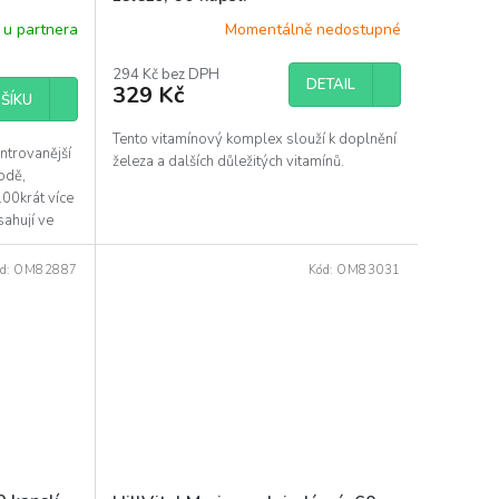
 180 ks
u partnera
Momentálně nedostupné
294 Kč bez DPH
DETAIL
329 Kč
ŠÍKU
Tento vitamínový komplex slouží k doplnění
ntrovanější
železa a dalších důležitých vitamínů.
rodě,
00krát více
ahují ve
d:
OM82887
Kód:
OM83031