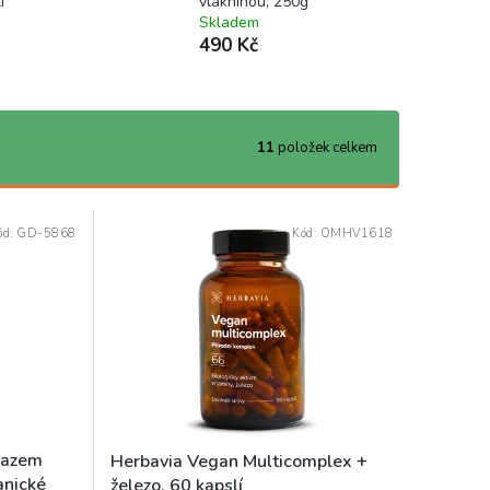
í
vlákninou, 250g
Skladem
490 Kč
11
položek celkem
ód:
GD-5868
Kód:
OMHV1618
razem
Herbavia Vegan Multicomplex +
anické
železo, 60 kapslí