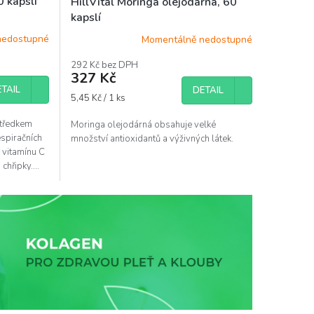
0 kapslí
HillVital Moringa olejodárná, 60
kapslí
nedostupné
Momentálně nedostupné
292 Kč bez DPH
327 Kč
TAIL
DETAIL
Měrná
5,45 Kč / 1 ks
cena:
ostředkem
Moringa olejodárná obsahuje velké
espiračních
množství antioxidantů a výživných látek.
 vitamínu C
chřipky....