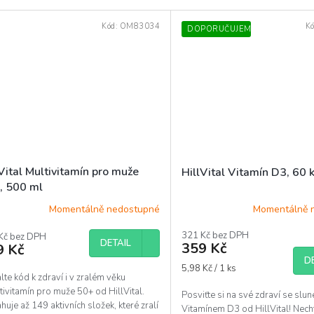
Kód:
OM83034
K
DOPORUČUJEME
Vital Multivitamín pro muže
HillVital Vitamín D3, 60 
, 500 ml
Momentálně nedostupné
Momentálně 
321 Kč bez DPH
Kč bez DPH
DETAIL
359 Kč
9 Kč
D
Měrná
5,98 Kč / 1 ks
te kód k zdraví i v zralém věku
cena:
tivitamín pro muže 50+ od HillVital.
Posviťte si na své zdraví se slu
uje až 149 aktivních složek, které zralí
Vitamínem D3 od HillVital! Nech