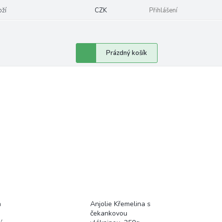
oží
CZK
Přihlášení
Nákupní
Prázdný košík
košík
n
Anjolie Křemelina s
čekankovou