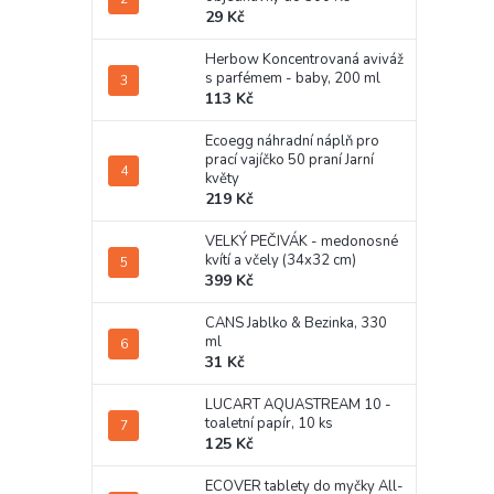
29 Kč
Herbow Koncentrovaná aviváž
s parfémem - baby, 200 ml
113 Kč
Ecoegg náhradní náplň pro
prací vajíčko 50 praní Jarní
květy
219 Kč
VELKÝ PEČIVÁK - medonosné
kvítí a včely (34x32 cm)
399 Kč
CANS Jablko & Bezinka, 330
ml
31 Kč
LUCART AQUASTREAM 10 -
toaletní papír, 10 ks
125 Kč
ECOVER tablety do myčky All-