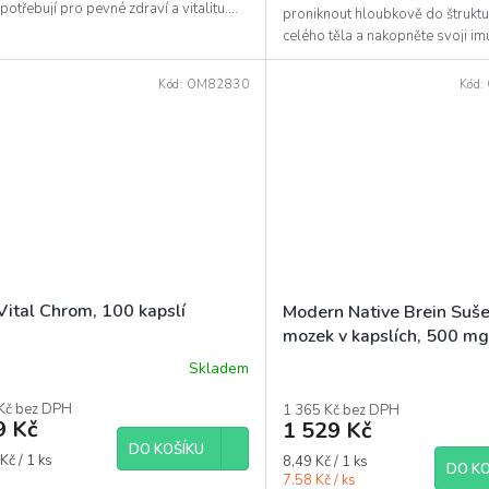
potřebují pro pevné zdraví a vitalitu....
proniknout hloubkově do štrukt
celého těla a nakopněte svoji im
rychlostí slunce. A to...
Kód:
OM82830
Kód:
Vital Chrom, 100 kapslí
Modern Native Brein Suše
mozek v kapslích, 500 mg
Skladem
Kč bez DPH
1 365 Kč bez DPH
9 Kč
1 529 Kč
DO KOŠÍKU
á
Měrná
Kč / 1 ks
8,49 Kč / 1 ks
DO KO
cena:
7.58 Kč / ks