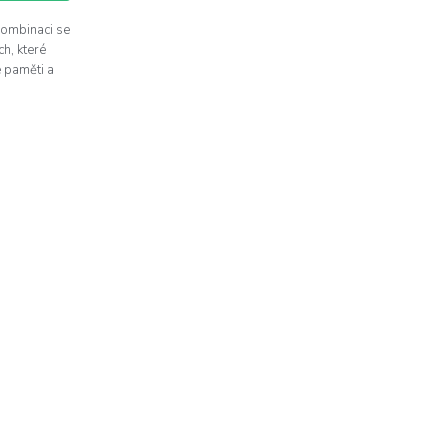
kombinaci se
ch, které
 paměti a