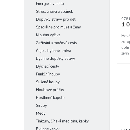
Energie a vitalita
ů
BIO
Stres, únava a spánek
978 
Doplňky stravy pro děti
1 
Speciálně pro muže a ženy
Kloubní výživa
Hověz
zdroj
Zažívání a močové cesty
dohr
Čaje a bylinné směsi
živi
Bylinné doplňky stravy
značn
Dýchací cesty
Funkční houby
Sušené houby
Houbové prášky
Rostlinné kapsle
Sirupy
Medy
Tinktury, čínská medicína, kapky
Bylinné kapky