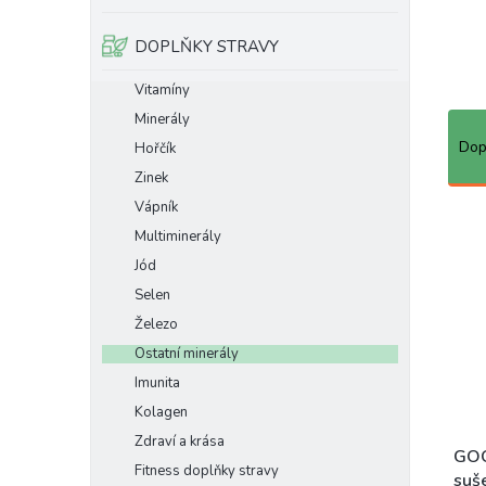
e
l
DOPLŇKY STRAVY
Vitamíny
Ř
Minerály
a
Dop
Hořčík
z
Zinek
e
Vápník
n
V
Multiminerály
í
ý
p
p
Jód
r
i
Selen
o
s
Železo
d
p
Ostatní minerály
u
r
k
o
Imunita
t
d
Kolagen
ů
u
Zdraví a krása
k
GOO
Fitness doplňky stravy
t
suše