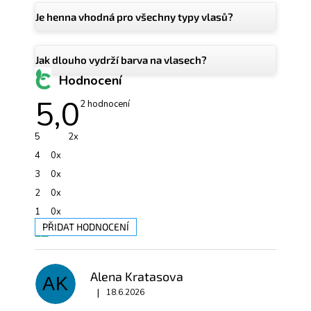
Je henna vhodná pro všechny typy vlasů?
Jak dlouho vydrží barva na vlasech?
Hodnocení
5,0
Průměrné
2 hodnocení
hodnocení
produktu
je
5
2x
5,0
z
4
0x
5
hvězdiček.
3
0x
2
0x
1
0x
PŘIDAT HODNOCENÍ
V
ý
p
Alena Kratasova
AK
i
|
s
18.6.2026
Hodnocení produktu je 5 z 5 hvězdiček.
h