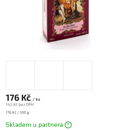
176 Kč
/ ks
145 Kč bez DPH
Měrná
176 Kč / 100 g
cena:
Skladem u partnera