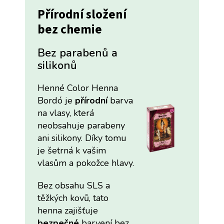
Přírodní složení
bez chemie
Bez parabenů a
silikonů
Henné Color Henna
Bordó je
přírodní
barva
na vlasy, která
neobsahuje parabeny
ani silikony. Díky tomu
je šetrná k vašim
vlasům a pokožce hlavy.
Bez obsahu SLS a
těžkých kovů, tato
henna zajišťuje
bezpečné
barvení bez