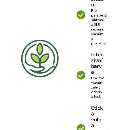
ní
Bez
parabenů,
silikonů
a SLS,
šetrná k
vlasům
a
pokožce.
Inten
zivní
barv
a
Dodává
vlasům
zářivý
odstín
a lesk.
Etick
á
volb
a