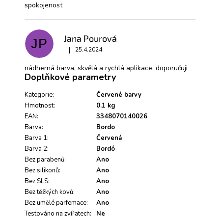
spokojenost
o
d
n
o
Jana Pourová
JP
c
|
25.4.2024
e
Hodnocení produktu je 5 z 5 hvězdiček.
n
nádherná barva. skvělá a rychlá aplikace. doporučuji
í
Doplňkové parametry
Kategorie
:
Červené barvy
Hmotnost
:
0.1 kg
EAN
:
3348070140026
Barva
:
Bordo
Barva 1
:
Červená
Barva 2
:
Bordó
Bez parabenů
:
Ano
Bez silikonů
:
Ano
Bez SLS
:
Ano
Bez těžkých kovů
:
Ano
Bez umělé parfemace
:
Ano
Testováno na zvířatech
:
Ne