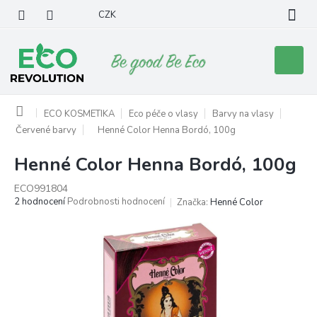
Přejít
CZK
na
obsah
Nákupní
košík
Domů
ECO KOSMETIKA
Eco péče o vlasy
Barvy na vlasy
Červené barvy
Henné Color Henna Bordó, 100g
Henné Color Henna Bordó, 100g
ECO991804
Průměrné
2 hodnocení
Podrobnosti hodnocení
Značka:
Henné Color
hodnocení
produktu
je
5,0
z
5
hvězdiček.