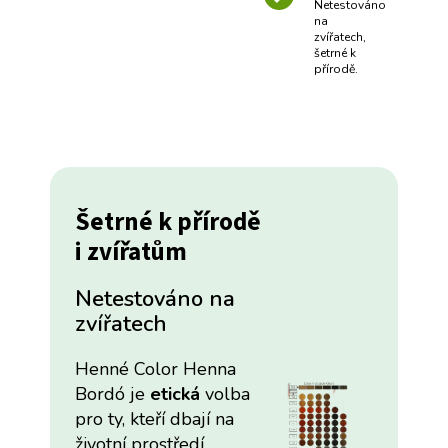
Netestováno
na
zvířatech,
šetrné k
přírodě.
Šetrné k přírodě
i zvířatům
Netestováno na
zvířatech
Henné Color Henna
Bordó je
etická
volba
pro ty, kteří dbají na
životní prostředí.