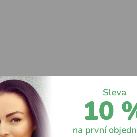
Sleva
10 
na první objed