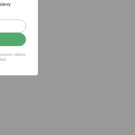
 slevy
hodních sdělení
ajů.