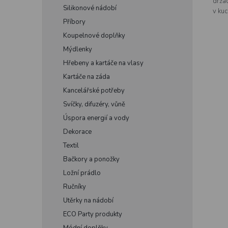
drža
Silikonové nádobí
v kuc
Příbory
Koupelnové doplňky
Mýdlenky
Hřebeny a kartáče na vlasy
Kartáče na záda
Kancelářské potřeby
Svíčky, difuzéry, vůně
Úspora energií a vody
Dekorace
Textil
Bačkory a ponožky
Ložní prádlo
Ručníky
Utěrky na nádobí
ECO Party produkty