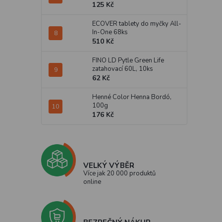
125 Kč
ECOVER tablety do myčky All-
In-One 68ks
510 Kč
FINO LD Pytle Green Life
zatahovací 60L, 10ks
62 Kč
Henné Color Henna Bordó,
100g
176 Kč
VELKÝ VÝBĚR
Více jak 20 000 produktů
online