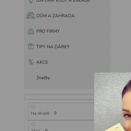
ÚSPORA VODY A ENERGIÍ
DŮM A ZAHRADA
PRO FIRMY
TIPY NA DÁRKY
AKCE
Značky
Na skladě
0
Akce
0