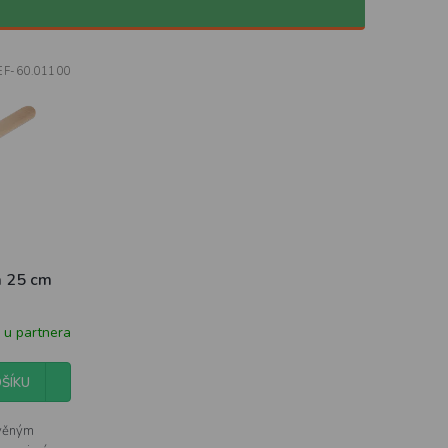
EF-60.01100
a 25 cm
 u partnera
ŠÍKU
evěným