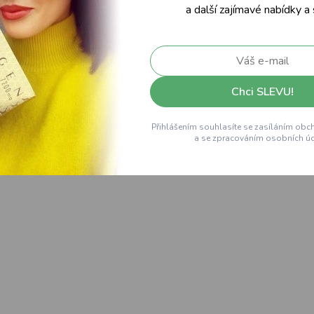
a další zajímavé nabídky a
Chci SLEVU!
Přihlášením souhlasíte se zasíláním obc
a se zpracováním osobních úd