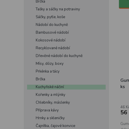
Brčka
z
e
Tašky a sáčky na potraviny
e
l
n
V
Sáčky, pytle, koše
í
ý
Nádobí do kuchyně
p
p
Bambusové nádobí
r
i
Kokosové nádobí
o
s
d
p
Recyklované nádobí
u
r
Dřevěné nádobí do kuchyně
k
o
Mísy, dózy, boxy
t
d
Prkénka a tácy
ů
u
Brčka
k
Gum
t
ks
Kuchyňské náčiní
ů
Kořenky a mlýnky
Chlebníky, máslenky
46 K
Příprava kávy
56
Hrnky a skleničky
Gumo
Čajnítka, čajové konvice