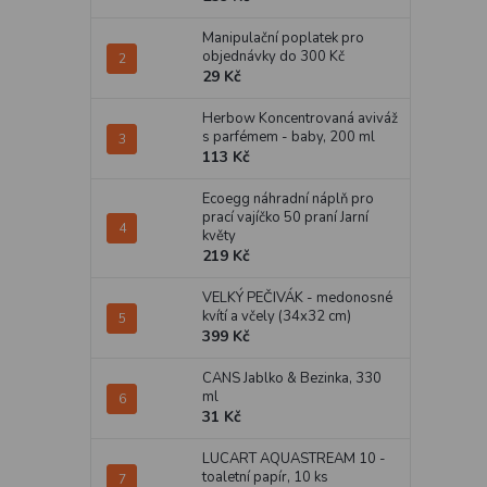
Manipulační poplatek pro
objednávky do 300 Kč
29 Kč
Herbow Koncentrovaná aviváž
s parfémem - baby, 200 ml
113 Kč
Ecoegg náhradní náplň pro
prací vajíčko 50 praní Jarní
květy
219 Kč
VELKÝ PEČIVÁK - medonosné
kvítí a včely (34x32 cm)
399 Kč
CANS Jablko & Bezinka, 330
ml
31 Kč
LUCART AQUASTREAM 10 -
toaletní papír, 10 ks