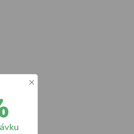
×
%
návku