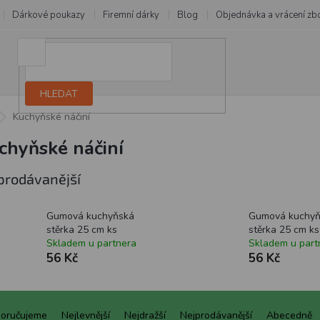
Dárkové poukazy
Firemní dárky
Blog
Objednávka a vrácení zb
HLEDAT
Kuchyňské náčiní
chyňské náčiní
prodávanější
Gumová kuchyňská
Gumová kuchyň
stěrka 25 cm ks
stěrka 25 cm ks
Skladem u partnera
Skladem u part
56 Kč
56 Kč
oručujeme
Nejlevnější
Nejdražší
Nejprodávanější
Abecedně