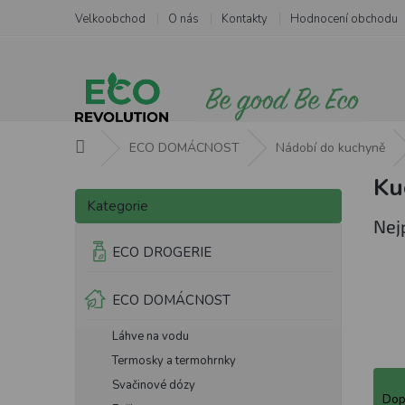
Přejít
Velkoobchod
O nás
Kontakty
Hodnocení obchodu
na
obsah
Domů
ECO DOMÁCNOST
Nádobí do kuchyně
Ku
P
Přeskočit
o
Kategorie
kategorie
s
Nej
t
ECO DROGERIE
r
a
ECO DOMÁCNOST
n
n
Láhve na vodu
í
p
Termosky a termohrnky
Ř
a
Svačinové dózy
a
Dop
n