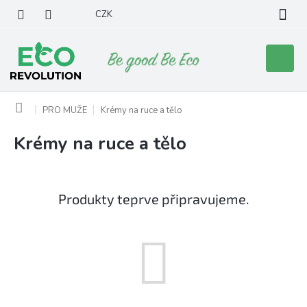
Přejít
CZK
na
obsah
Nákupní
košík
Domů
PRO MUŽE
Krémy na ruce a tělo
Krémy na ruce a tělo
Produkty teprve připravujeme.