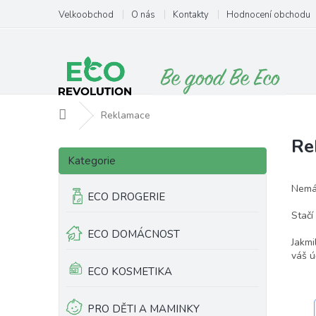
Přejít
Velkoobchod
O nás
Kontakty
Hodnocení obchodu
na
obsah
Domů
Reklamace
Re
P
Přeskočit
o
Kategorie
kategorie
s
t
Nemát
ECO DROGERIE
r
Stačí
a
ECO DOMÁCNOST
n
Jakmi
n
váš ú
í
ECO KOSMETIKA
p
a
PRO DĚTI A MAMINKY
n