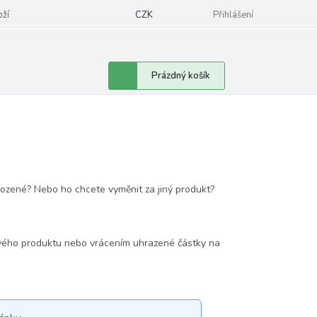
oží
CZK
Přihlášení
Nákupní
Prázdný košík
košík
kozené? Nebo ho chcete vyměnit za jiný produkt?
nového produktu nebo vrácením uhrazené částky na