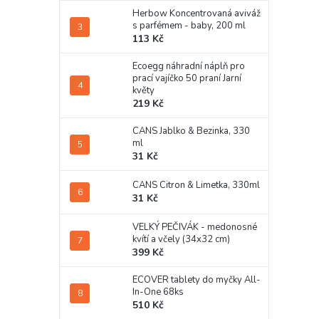
Herbow Koncentrovaná aviváž
s parfémem - baby, 200 ml
113 Kč
Ecoegg náhradní náplň pro
prací vajíčko 50 praní Jarní
květy
219 Kč
CANS Jablko & Bezinka, 330
ml
31 Kč
CANS Citron & Limetka, 330ml
31 Kč
VELKÝ PEČIVÁK - medonosné
kvítí a včely (34x32 cm)
399 Kč
ECOVER tablety do myčky All-
In-One 68ks
510 Kč