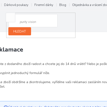
Dárkové poukazy
Firemní dárky
Blog
Objednávka a vrácení zb
HLEDAT
klamace
e z dodaného zboží radost a chcete jej do 14 dnů vrátit? Nebo je poš
 vyplnit jednoduchý formulář níže.
le zboží obdržíme a zkontrolujeme, vyřídíme vaši reklamaci zasláním 
čet.