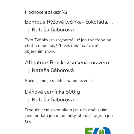
Hodnocení zákazníků
Bombus Rýžová tyčinka- čokoláda, 18 g
Nataša Gáborová
|
Hodnocení produktu je 5 z 5 hvězdiček.
Tyto Tyčinky jsou výborné, už jen tak třeba na
chuť a nebo když člověk nestíhá. Určitě
objednám znovu.
Allnature Broskev sušená mrazem plátky, 15 g
Nataša Gáborová
|
Hodnocení produktu je 5 z 5 hvězdiček.
Snědli jsme je s dětmi na posezení :)
Dýňová semínka 500 g
Nataša Gáborová
|
Hodnocení produktu je 5 z 5 hvězdiček.
Produkt jsem zakoupila a jsou chutné, zatim
jsem přidala jen do omáčky, ale dají se jist i jen
tak.