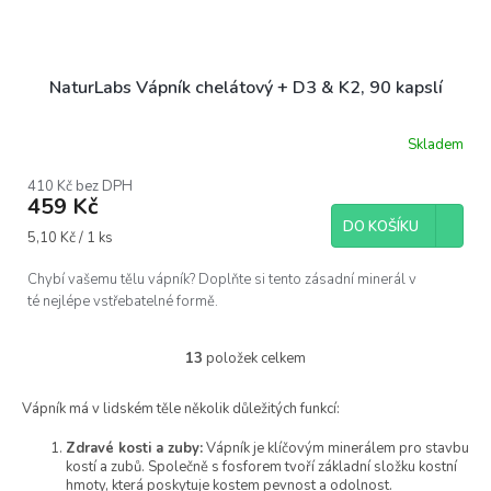
NaturLabs Vápník chelátový + D3 & K2, 90 kapslí
Skladem
Průměrné
hodnocení
produktu
410 Kč bez DPH
459 Kč
je
5,0
DO KOŠÍKU
Měrná
5,10 Kč / 1 ks
z
cena:
5
hvězdiček.
Chybí vašemu tělu vápník? Doplňte si tento zásadní minerál v
té nejlépe vstřebatelné formě.
13
položek celkem
O
v
l
Vápník má v lidském těle několik důležitých funkcí:
á
Zdravé kosti a zuby:
Vápník je klíčovým minerálem pro stavbu
d
kostí a zubů. Společně s fosforem tvoří základní složku kostní
a
hmoty, která poskytuje kostem pevnost a odolnost.