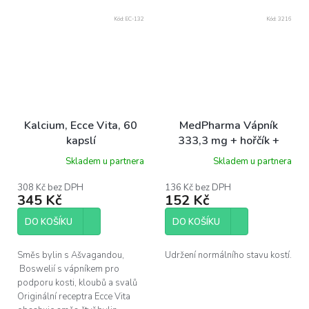
Kód:
EC-132
Kód:
3216
Kalcium, Ecce Vita, 60
MedPharma Vápník
kapslí
333,3 mg + hořčík +
zinek - 107 tablet
Skladem u partnera
Skladem u partnera
308 Kč bez DPH
136 Kč bez DPH
345 Kč
152 Kč
DO KOŠÍKU
DO KOŠÍKU
Směs bylin s Ašvagandou,
Udržení normálního stavu kostí.
Boswelií s vápníkem pro
podporu kosti, kloubů a svalů
Originální receptra Ecce Vita