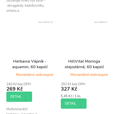
obsahuje směs čtyř bylin -
ašvagandy, kadidlovníku,
omanu a...
Kód:
OMHV1616
Kód:
OM83031
Herbavia Vápník -
HillVital Moringa
aquamin, 60 kapslí
olejodárná, 60 kapslí
Momentálně nedostupné
Momentálně nedostupné
240 Kč bez DPH
292 Kč bez DPH
269 Kč
327 Kč
Měrná
5,45 Kč / 1 ks
DETAIL
cena:
DETAIL
Multiminerální