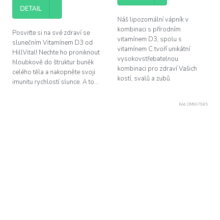
cena:
DETAIL
Náš lipozomální vápník v
kombinaci s přírodním
Posviťte si na své zdraví se
vitamínem D3, spolu s
slunečním Vitamínem D3 od
vitamínem C tvoří unikátní
HillVital! Nechte ho proniknout
vysokovstřebatelnou
hloubkově do štruktur buněk
kombinaci pro zdraví Vašich
celého těla a nakopněte svoji
kostí, svalů a zubů.
imunitu rychlostí slunce. A to...
Kód:
OM997985