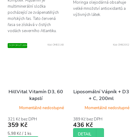
komplex. Aquamin je
Moringa olejodárná obsahuje
multiminerální složka
velké množství antioxidantů a
pocházející ze zvápenatělých
výživných látek.
mořských řas. Tato červená
řasa se získává v čistých
vodách severního Atlantiku.
Kód:
OM83148
Kód:
OM82062
DOPORUČUJEME
HillVital Vitamín D3, 60
Liposomální Vápník + D3
kapslí
+ C, 200ml
Momentálně nedostupné
Momentálně nedostupné
321 Kč bez DPH
389 Kč bez DPH
359 Kč
436 Kč
Měrná
5,98 Kč / 1 ks
DETAIL