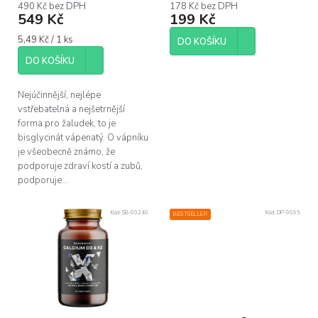
490 Kč bez DPH
178 Kč bez DPH
ů
549 Kč
199 Kč
Měrná
5,49 Kč / 1 ks
DO KOŠÍKU
cena:
DO KOŠÍKU
Nejúčinnější, nejlépe
vstřebatelná a nejšetrnější
forma pro žaludek, to je
bisglycinát vápenatý. O vápníku
je všeobecně známo, že
podporuje zdraví kostí a zubů,
podporuje...
Kód:
SB-60240
Kód:
DP-9695
BESTSELLER