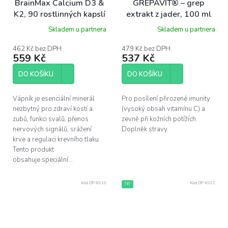
BrainMax Calcium D3 &
GREPAVIT® – grep
K2, 90 rostlinných kapslí
extrakt z jader, 100 ml
Dr. Popov
Skladem u partnera
Skladem u partnera
462 Kč bez DPH
479 Kč bez DPH
559 Kč
537 Kč
DO KOŠÍKU
DO KOŠÍKU
Vápník je esenciální minerál
Pro posílení přirozené imunity
nezbytný pro zdraví kostí a
(vysoký obsah vitamínu C) a
zubů, funkci svalů, přenos
zevně při kožních potížích.
nervových signálů, srážení
Doplněk stravy.
krve a regulaci krevního tlaku.
Tento produkt
obsahuje speciální...
Kód:
DP-8919
Kód:
DP-8921
TIP