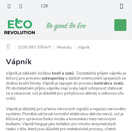
Přejít
CZK
na
obsah
Nákupní
košík
Domů
DOPLŇKY STRAVY
Minerály
Vápník
Vápník
Vápník je základní složkou
kostí a zubů
. Dostatečný příjem vápníku je
klíčový pro prevenci
osteoporózy
a dalších onemocnění spojených se
ztrátou kostní hmoty. Vápník je zapojen do procesu
kontrakce svalů
.
Při dostatečném příjmu vápníku mají svaly lepší schopnost stahovat
se a relaxovat, což je důležité pro pohybovou aktivitu a celkovou sílu
svalů.
Vápník je důležitý pro přenos nervových signálů a regulaci nervového
systému. Pomáhá udržovat normální elektrickou aktivitu nervů, což je
klíčové pro správnou funkci mozku a komunikaci mezi nervovými
buňkami. Vápník funguje jako kofaktor pro mnoho enzymatických
reakcí v těle, které jsou důležité pro metabolické procesy, včetně