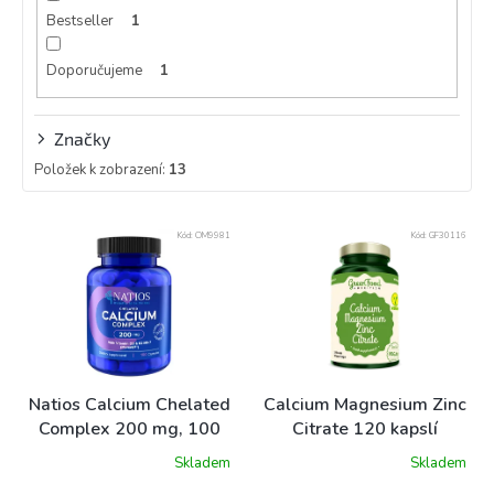
Bestseller
1
Doporučujeme
1
Značky
Položek k zobrazení:
13
V
Kód:
OM9981
Kód:
GF30116
ý
p
i
s
p
r
o
Natios Calcium Chelated
Calcium Magnesium Zinc
d
Complex 200 mg, 100
Citrate 120 kapslí
u
kapslí
Skladem
Skladem
k
t