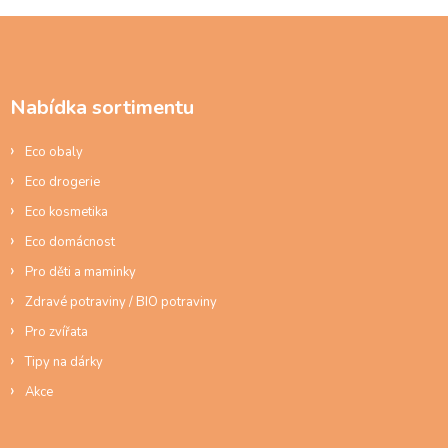
Z
á
p
a
Nabídka sortimentu
t
í
Eco obaly
Eco drogerie
Eco kosmetika
Eco domácnost
Pro děti a maminky
Zdravé potraviny / BIO potraviny
Pro zvířata
Tipy na dárky
Akce