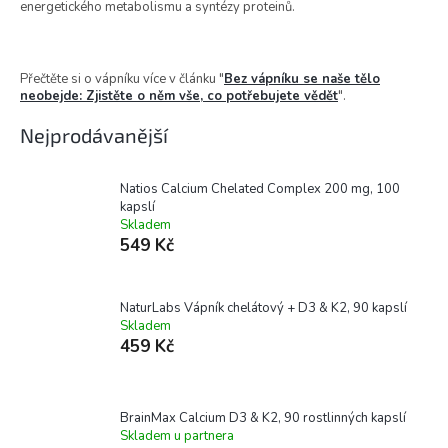
energetického metabolismu a syntézy proteinů.
Přečtěte si o vápníku více v článku "
Bez vápníku se naše tělo
neobejde: Zjistěte o něm vše, co potřebujete vědět
".
Nejprodávanější
Natios Calcium Chelated Complex 200 mg, 100
kapslí
Skladem
549 Kč
NaturLabs Vápník chelátový + D3 & K2, 90 kapslí
Skladem
459 Kč
BrainMax Calcium D3 & K2, 90 rostlinných kapslí
Skladem u partnera