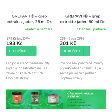
GREPAVIT® – grep
GREPAVIT® – grep
extrakt z jader, 25 ml Dr.
extrakt z jader, 50 ml Dr.
Popov
Popov
Skladem u partnera
Skladem u partnera
172 Kč bez DPH
269 Kč bez DPH
193 Kč
301 Kč
DO KOŠÍKU
DO KOŠÍKU
Pro posílení přirozené imunity
Pro posílení přirozené imunity
(vysoký obsah vitamínu C) a
(vysoký obsah vitamínu C) a
zevně při kožních potížích.
zevně při kožních potížích.
Doplněk stravy.
Doplněk stravy.