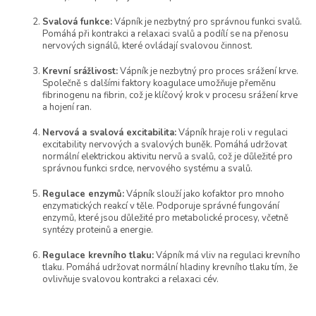
c
í
Svalová funkce:
Vápník je nezbytný pro správnou funkci svalů.
p
Pomáhá při kontrakci a relaxaci svalů a podílí se na přenosu
r
nervových signálů, které ovládají svalovou činnost.
v
k
Krevní srážlivost:
Vápník je nezbytný pro proces srážení krve.
y
Společně s dalšími faktory koagulace umožňuje přeměnu
v
fibrinogenu na fibrin, což je klíčový krok v procesu srážení krve
ý
a hojení ran.
p
Nervová a svalová excitabilita:
Vápník hraje roli v regulaci
i
excitability nervových a svalových buněk. Pomáhá udržovat
s
normální elektrickou aktivitu nervů a svalů, což je důležité pro
u
správnou funkci srdce, nervového systému a svalů.
Regulace enzymů:
Vápník slouží jako kofaktor pro mnoho
enzymatických reakcí v těle. Podporuje správné fungování
enzymů, které jsou důležité pro metabolické procesy, včetně
syntézy proteinů a energie.
Regulace krevního tlaku:
Vápník má vliv na regulaci krevního
tlaku. Pomáhá udržovat normální hladiny krevního tlaku tím, že
ovlivňuje svalovou kontrakci a relaxaci cév.