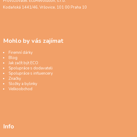
Provozovatel: EcoRevolution, s.r.o.
Kodaňská 1441/46, Vršovice, 101 00 Praha 10
Mohlo by vás zajímat
Firemní dárky
Blog
Jak začít být ECO
Spolupráce s dodavateli
Spolupráce s influencery
Značky
Složky a bylinky
Velkoobchod
Info