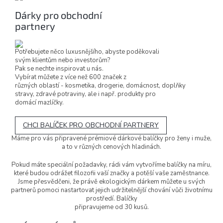
Dárky pro obchodní
partnery
Potřebujete něco luxusnějšího, abyste poděkovali
svým klientům nebo investorům?
Pak se nechte inspirovat u nás.
Vybírat můžete z více než 600 značek z
různých oblastí - kosmetika, drogerie, domácnost, doplňky
stravy, zdravé potraviny, ale i např. produkty pro
domácí mazlíčky.
CHCI BALÍČEK PRO OBCHODNÍ PARTNERY
Máme pro vás připravené prémiové dárkové balíčky pro ženy i muže,
a to v různých cenových hladinách.
Pokud máte speciální požadavky, rádi vám vytvoříme balíčky na míru,
které budou odrážet filozofii vaší značky a potěší vaše zaměstnance.
Jsme přesvědčeni, že právě ekologickým dárkem můžete u svých
partnerů pomoci nastartovat jejich udržitelnější chování vůči životnímu
prostředí. Balíčky
připravujeme od 30 kusů.