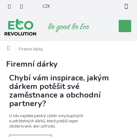
Přejít
CZK
na
obsah
Nákupní
košík
Domů
Firemní dárky
Firemní dárky
Chybí vám inspirace, jakým
dárkem potěšit své
zaměstnance a obchodní
partnery?
U nás najdete pestrý výběr smysluplných
a udržitelných dárků, které potěší nejen
obdarované, ale i přírodu.