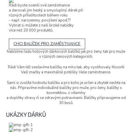
Rádi byste ocenili své zaměstnance
a darovali jim hezký a smysluplný dárek při
různých příležitostech během roku
- např. narozeniny, povýšení apod.??
Vybrat si můžete z naší široké nabídky
více než 20 000 produktů.
CHCI BALÍČEK PRO ZAMĚSTNANCE
Nabízíme řadu hotových dárkových balíčků jak pro ženy, tak pro muže
v různých cenových kategoriích.
Rádi Vám též sestavíme balíčky na míru tak, aby vystihovaly filozofii
Vaší značky a maximálně potěšily Vaše zaměstnance.
Sami si zvolíte hodnotu balíčku a pro koho je určen a zbytek nechte na
nás. Připravíme individuálně balíčky pro muže, pro ženy, balíčky s
kosmetikou, s vitamíny
a doplňky stravy či se zdravými potravinami. Balíčky připravujeme od
30 kusů.
UKÁZKY DÁRKŮ