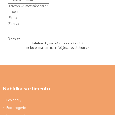
Odeslat
Telefonicky na: +420 227 272 687
nebo e-mailem na: info@ecorevolution.cz
Z
á
p
a
Nabídka sortimentu
t
í
Eco obaly
Eco drogerie