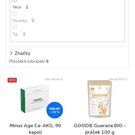
k
Akce
1
t
ů
Novinka
0
Tip
0
Značky
Položek k zobrazení:
6
V
Kód:
OM998022
Kód:
GD-P00270
AKCE
ý
p
i
s
p
990 KČ
–30 %
r
o
Minus Age Ca-AKG, 90
GOODIE Guarana BIO -
d
kapslí
prášek 100 g