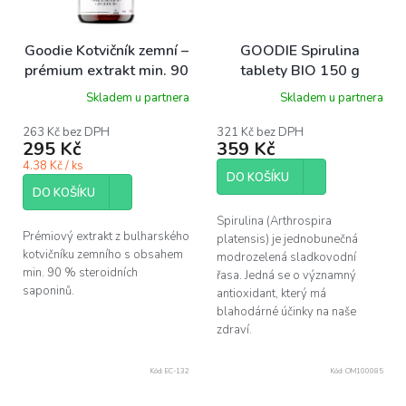
Goodie Kotvičník zemní –
GOODIE Spirulina
prémium extrakt min. 90
tablety BIO 150 g
% saponins, 60 ks
Skladem u partnera
Skladem u partnera
263 Kč bez DPH
321 Kč bez DPH
295 Kč
359 Kč
4.38 Kč / ks
DO KOŠÍKU
DO KOŠÍKU
Spirulina (Arthrospira
Prémiový extrakt z bulharského
platensis) je jednobunečná
kotvičníku zemního s obsahem
modrozelená sladkovodní
min. 90 % steroidních
řasa. Jedná se o významný
saponinů.
antioxidant, který má
blahodárné účinky na naše
zdraví.
Kód:
EC-132
Kód:
OM100085