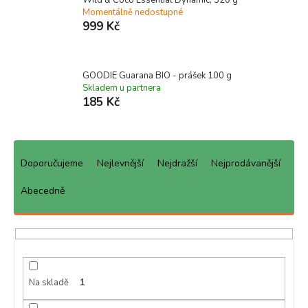
Momentálně nedostupné
999 Kč
GOODIE Guarana BIO - prášek 100 g
Skladem u partnera
185 Kč
Ř
a
Doporučujeme
Nejlevnější
Nejdražší
Nejprodávanější
z
e
Abecedně
n
í
p
r
o
d
Na skladě
1
u