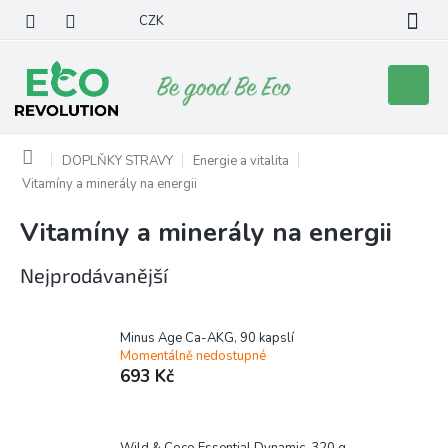
Přejít
CZK
na
obsah
Nákupní
košík
Domů
DOPLŇKY STRAVY
Energie a vitalita
Vitamíny a minerály na energii
Vitamíny a minerály na energii
Nejprodávanější
Minus Age Ca-AKG, 90 kapslí
Momentálně nedostupné
693 Kč
Wild & Coco Essential Dynamic, 320 g