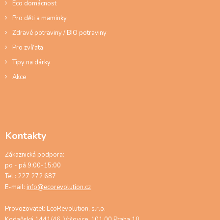
Eco domácnost
i
s
Pro děti a maminky
u
Zdravé potraviny / BIO potraviny
Pro zvířata
Tipy na dárky
Akce
Kontakty
Zákaznická podpora:
po - pá 9:00-15:00
Tel.: 227 272 687
E-mail:
info@ecorevolution.cz
Provozovatel: EcoRevolution, s.r.o.
Kodaňská 1441/46, Vršovice, 101 00 Praha 10