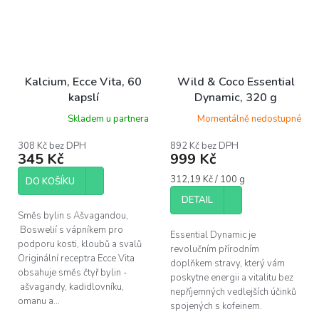
Kalcium, Ecce Vita, 60
Wild & Coco Essential
kapslí
Dynamic, 320 g
Skladem u partnera
Momentálně nedostupné
308 Kč bez DPH
892 Kč bez DPH
345 Kč
999 Kč
Měrná
312,19 Kč / 100 g
DO KOŠÍKU
cena:
DETAIL
Směs bylin s Ašvagandou,
Boswelií s vápníkem pro
Essential Dynamic je
podporu kosti, kloubů a svalů
revolučním přírodním
Originální receptra Ecce Vita
doplňkem stravy, který vám
obsahuje směs čtyř bylin -
poskytne energii a vitalitu bez
ašvagandy, kadidlovníku,
nepříjemných vedlejších účinků
omanu a...
spojených s kofeinem.