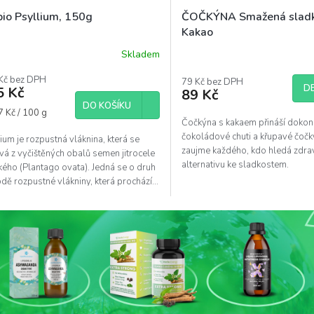
bio Psyllium, 150g
ČOČKÝNA Smažená sladk
Kakao
Skladem
Kč bez DPH
79 Kč bez DPH
DE
5 Kč
89 Kč
DO KOŠÍKU
á
7 Kč / 100 g
Čočkýna s kakaem přináší dokon
čokoládové chuti a křupavé čočky
ium je rozpustná vláknina, která se
zaujme každého, kdo hledá zdrav
vá z vyčištěných obalů semen jitrocele
alternativu ke sladkostem.
kého (Plantago ovata). Jedná se o druh
dě rozpustné vlákniny, která prochází...