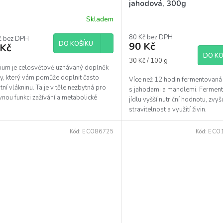
jahodová, 300g
Skladem
Průměrné
hodnocení
80 Kč bez DPH
č bez DPH
produktu
DO KOŠÍKU
90 Kč
 Kč
je
DO KO
5,0
Měrná
30 Kč / 100 g
z
lium je celosvětově uznávaný doplněk
cena:
5
vy, který vám pomůže doplnit často
Více než 12 hodin fermentovaná
hvězdiček.
itní vlákninu. Ta je v těle nezbytná pro
s jahodami a mandlemi. Fermen
nou funkci zažívání a metabolické
jídlu vyšší nutriční hodnotu, zvyš
esy.
stravitelnost a využití živin.
Kód:
ECO86725
Kód:
ECO