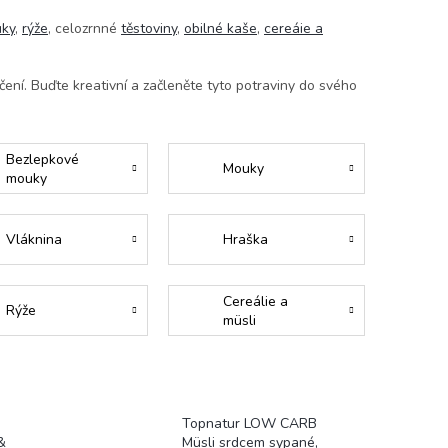
uky
,
rýže
, celozrnné
těstoviny
,
obilné kaše
,
cereáie a
ení. Buďte kreativní a začleněte tyto potraviny do svého
Bezlepkové
Mouky
mouky
Vláknina
Hraška
Cereálie a
Rýže
müsli
Topnatur LOW CARB
&
Müsli srdcem sypané,