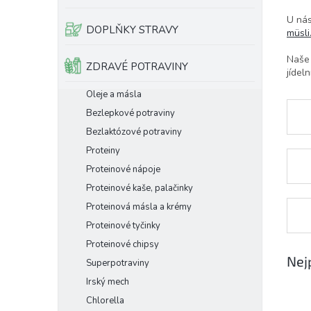
e
U ná
l
DOPLŇKY STRAVY
müsli
Naše
ZDRAVÉ POTRAVINY
jídeln
Oleje a másla
Bezlepkové potraviny
Bezlaktózové potraviny
Proteiny
Proteinové nápoje
Proteinové kaše, palačinky
Proteinová másla a krémy
Proteinové tyčinky
Proteinové chipsy
Nej
Superpotraviny
Irský mech
Chlorella