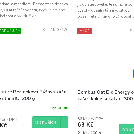
diček.
hodami a mandlemi. Fermentace dodává
již od středověku. Je nutričně bo
 vyšší nutriční hodnotu, zvyšuje se jeho
vysoký obsah vlákniny, bílkovin
itelnost a využití živin.
obsah rutinu (flavonoid), obsahu
vitaminy...
Kód:
AN-32126
Kód
PORUČUJEME
AKCE
nature Bezlepková Rýžová kaše
Bombus Oat Bio Energy 
antní BIO, 200 g
kaše- kokos a kakao, 300
Skladem
56 Kč bez DPH
č bez DPH
DO KOŠÍKU
63 Kč
 Kč
DO KO
Měrná
21 Kč / 100 g