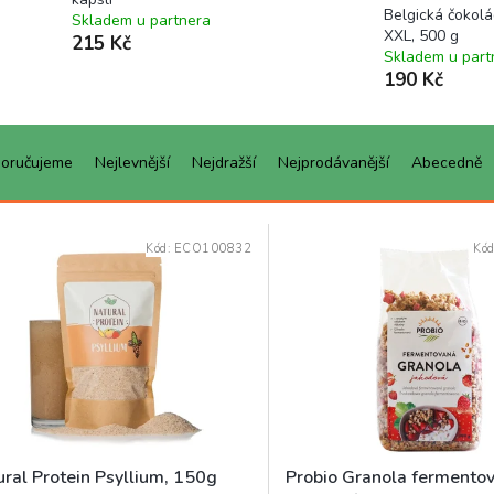
Belgická čokol
Skladem u partnera
XXL, 500 g
215 Kč
Skladem u part
190 Kč
oručujeme
Nejlevnější
Nejdražší
Nejprodávanější
Abecedně
Kód:
ECO100832
Kó
ural Protein Psyllium, 150g
Probio Granola fermento