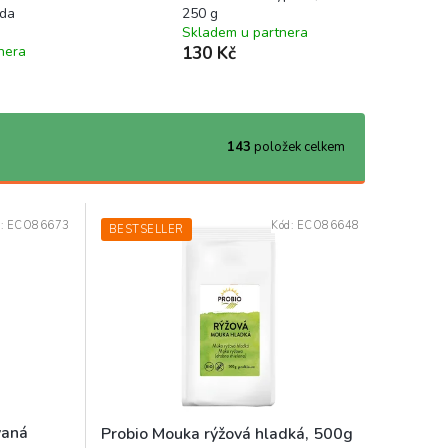
áda
250 g
Skladem u partnera
nera
130 Kč
143
položek celkem
d:
ECO86673
Kód:
ECO86648
BESTSELLER
vaná
Probio Mouka rýžová hladká, 500g