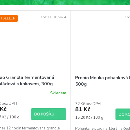
Kód:
ECO86674
Kó
STSELLER
bio Granola fermentovaná
Probio Mouka pohanková 
oládová s kokosem, 300g
500g
Skladem
ěrné
ocení
č bez DPH
72 Kč bez DPH
uktu
 Kč
81 Kč
DO KOŠÍKU
DO KO
á
Měrná
7 Kč / 100 g
16,20 Kč / 100 g
cena:
 než 12 hodin fermentovaná granola
Pohanka je plodina, která na česk