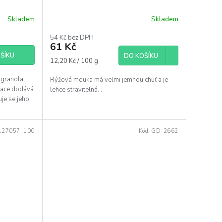
Skladem
Skladem
54 Kč bez DPH
61 Kč
ŠÍKU
DO KOŠÍKU
Měrná
12,20 Kč / 100 g
cena:
 granola
Rýžová mouka má velmi jemnou chuť a je
tace dodává
lehce stravitelná. .
uje se jeho
127057_100
Kód:
GD-2662