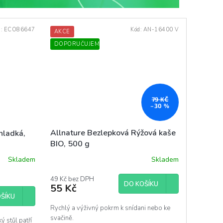
d:
ECO86647
Kód:
AN-16400 V
AKCE
DOPORUČUJEME
79 KČ
–30 %
Allnature Bezlepková Rýžová kaše
hladká,
BIO, 500 g
Skladem
Skladem
49 Kč bez DPH
DO KOŠÍKU
55 Kč
ŠÍKU
Rychlý a výživný pokrm k snídani nebo ke
svačině.
ý stůl patří