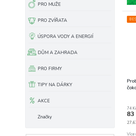
PRO MUŽE
BE
PRO ZVÍŘATA
ÚSPORA VODY A ENERGIÍ
DŮM A ZAHRADA
PRO FIRMY
Pro
TIPY NA DÁRKY
čok
Prům
AKCE
hodn
74 K
prod
83
je
Značky
5,0
Měrn
27,6
z
cena:
5
Více