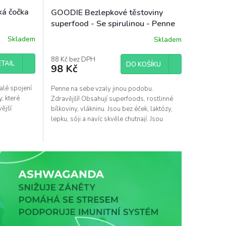
á čočka
GOODIE Bezlepkové těstoviny
superfood - Se spirulinou - Penne
BIO 250 g
Skladem
Skladem
88 Kč bez DPH
TAIL
DO KOŠÍKU
98 Kč
alé spojení
Penne na sebe vzaly jinou podobu.
, které
Zdravější! Obsahují superfoods, rostlinné
ější
bílkoviny, vlákninu. Jsou bez éček, laktózy,
lepku, sóji a navíc skvěle chutnají. Jsou
vyrobeny pouze...