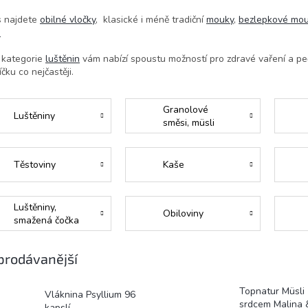
s najdete
obilné vločky
, klasické i méně tradiční
mouky
,
bezlepkové mo
.
 kategorie
luštěnin
vám nabízí spoustu možností pro zdravé vaření a peč
íčku co nejčastěji.
Granolové
Luštěniny
směsi, müsli
Těstoviny
Kaše
Luštěniny,
Obiloviny
smažená čočka
prodávanější
Topnatur Müsli
Vláknina Psyllium 96
srdcem Malina 
kapslí