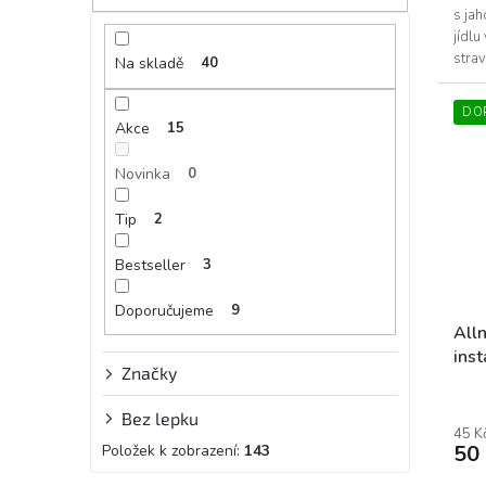
hvěz
s ja
jídlu
strav
Na skladě
40
DO
Akce
15
Novinka
0
Tip
2
Bestseller
3
Doporučujeme
9
All
inst
Značky
Bez lepku
45 K
50
Položek k zobrazení:
143