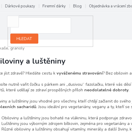
Dárkové poukazy
Firemní dárky
Blog
Objednávka a vrácení zb
HLEDAT
 kaše, granoly
iloviny a luštěniny
e jíst zdravě? Hledáte cestu k
vyváženému stravování
? Bez obilovin 
íte nutně vařit čočku s párkem ani „dusivou“ fazolačku, které vás děsí j
tů, které udělají ze zdraví prospěšných příloh
neodolatelné dobroty
.
viny a luštěniny jsou vhodné pro všechny, kteří chtějí začlenit do svého
lexních sacharidů
. Jsou ideální pro vegetariány, vegany a ty, kteří se s
Obiloviny a luštěniny jsou bohaté na vlákninu, která podporuje zdravou
Luštěniny jsou výborným zdrojem bílkovin, zejména pro vegetariány a 
Různé obiloviny a luštěniny obsahují vitamíny, minerály a další živiny, k