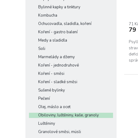
t
Bylinné kapky a tinktury
ů
Kombucha
Ochucovadla, sladidla, koření
71 K
79
Koření - gastro balení
Medy a sladidla
Psyl
stra
Soli
defic
Marmelády a džemy
správ
Koření - jednodruhové
proc
Koření - směsi
Koření - sladké směsi
Sušené bylinky
Pečení
Olej, máslo a ocet
Obiloviny, luštěniny, kaše, granoly
Luštěniny
Granolové směsi, müsli