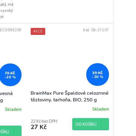
hatá, má
, vysoký
je
:
ECO998209
Kód:
SB-37107
AKCE
39 KČ
79 KČ
–30 %
–20 %
BrainMax Pure Špaldové celozrnné
ovesná
těstoviny, tarhoňa, BIO, 250 g
 g
Skladem
Skladem
22 Kč bez DPH
DO KOŠÍKU
27 Kč
ŠÍKU