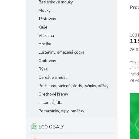
Bezlepkové mouky
Pro
Mouky
Těstoviny
Kaše
103 
Vláknina
11
Hraška
Měrn
76,6
Luštěniny, smažená čočka
cena:
Obiloviny
Psyll
získá
Rýže
indic
Cereálie a müsli
ve vo
Pochutiny, sušené plody, tyčinky, oříšky
Ořechové krémy
Instantní jídla
Pomazánky, dipy, omáčky
ECO OBALY