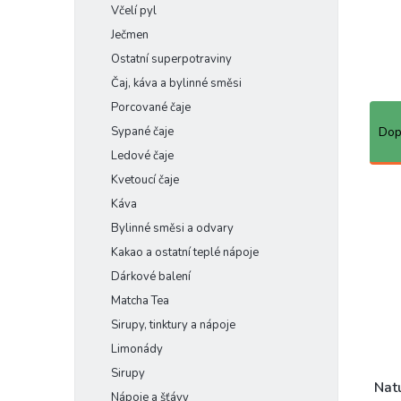
Včelí pyl
Ječmen
Ostatní superpotraviny
Čaj, káva a bylinné směsi
Porcované čaje
Ř
a
Sypané čaje
Dop
z
Ledové čaje
e
Kvetoucí čaje
n
V
Káva
í
ý
p
p
Bylinné směsi a odvary
r
i
Kakao a ostatní teplé nápoje
o
s
Dárkové balení
d
p
Matcha Tea
u
r
k
Sirupy, tinktury a nápoje
o
t
d
Limonády
ů
u
Sirupy
k
Nat
Nápoje a šťávy