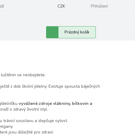
oží
CZK
Přihlášení
Nákupní
Prázdný košík
košík
a luštěnin se neobejdete.
eště z dob školní jídelny. Existuje spousta báječných
 jídelníčku
vyvážené zdroje vlákniny, bílkovin a
naží o zdravý životní styl.
 trávicí soustavu a zlepšuje sytost.
vegany.
teré jsou důležité pro zdraví.