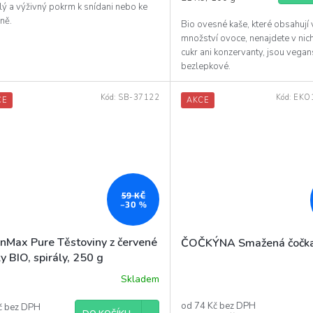
lý a výživný pokrm k snídani nebo ke
cena:
ně.
Bio ovesné kaše, které obsahují 
množství ovoce, nenajdete v nic
cukr ani konzervanty, jsou vegan
bezlepkové.
Kód:
SB-37122
Kód:
EKO
CE
AKCE
59 KČ
–30 %
inMax Pure Těstoviny z červené
ČOČKÝNA Smažená čočka
y BIO, spirály, 250 g
Skladem
od 74 Kč bez DPH
č bez DPH