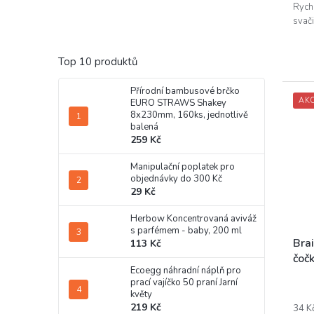
Rych
svači
Top 10 produktů
Přírodní bambusové brčko
AK
EURO STRAWS Shakey
8x230mm, 160ks, jednotlivě
balená
259 Kč
Manipulační poplatek pro
objednávky do 300 Kč
29 Kč
Herbow Koncentrovaná aviváž
s parfémem - baby, 200 ml
Bra
113 Kč
čočk
Ecoegg náhradní náplň pro
prací vajíčko 50 praní Jarní
květy
219 Kč
34 K