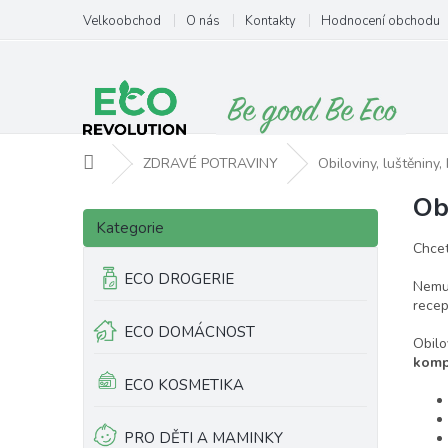
Přejít
Velkoobchod
O nás
Kontakty
Hodnocení obchodu
na
obsah
Domů
ZDRAVÉ POTRAVINY
Obiloviny, luštěniny,
Ob
P
Přeskočit
o
Kategorie
kategorie
s
Chcet
t
ECO DROGERIE
Nemus
r
recep
a
ECO DOMÁCNOST
n
Obilo
n
komp
í
ECO KOSMETIKA
p
a
PRO DĚTI A MAMINKY
n