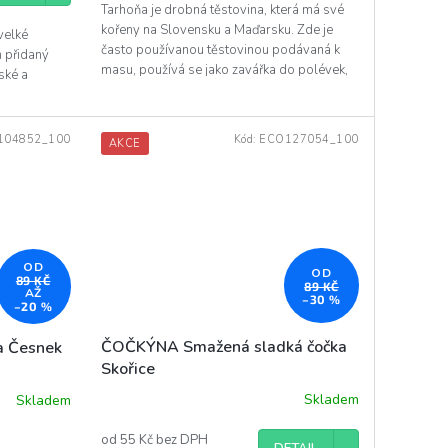
Tarhoňa je drobná těstovina, která má své
kořeny na Slovensku a Maďarsku. Zde je
velké
často používanou těstovinou podávaná k
h přidaný
masu, používá se jako zavářka do polévek,
ské a
ale lze ji také...
104852_100
Kód:
ECO127054_100
AKCE
OD
OD
89 KČ
89 KČ
AŽ
–30 %
–20 %
ČOČKÝNA Smažená sladká čočka
 Česnek
Skořice
Skladem
Skladem
od 55 Kč bez DPH