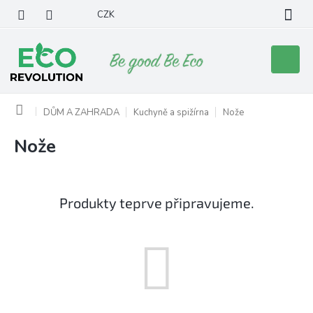
Přejít
CZK
na
obsah
Nákupní
košík
Domů
DŮM A ZAHRADA
Kuchyně a spižírna
Nože
Nože
Produkty teprve připravujeme.