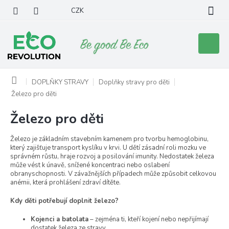
Přejít
CZK
na
obsah
Nákupní
košík
Domů
DOPLŇKY STRAVY
Doplňky stravy pro děti
Železo pro děti
Železo pro děti
Železo je základním stavebním kamenem pro tvorbu hemoglobinu,
který zajišťuje transport kyslíku v krvi. U dětí zásadní roli mozku ve
správném růstu, hraje rozvoj a posilování imunity. Nedostatek železa
může vést k únavě, snížené koncentraci nebo oslabení
obranyschopnosti. V závažnějších případech může způsobit celkovou
anémii, která prohlášení zdraví dítěte.
Kdy děti potřebují doplnit železo?
Kojenci a batolata
– zejména ti, kteří kojení nebo nepřijímají
dostatek železa ze stravy.