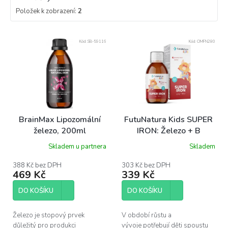
Položek k zobrazení:
2
V
Kód:
SB-59116
Kód:
OMFN280
ý
p
i
s
p
r
o
BrainMax Lipozomální
FutuNatura Kids SUPER
d
železo, 200ml
IRON: Železo + B
u
vitamíny, sirup pro děti,
Skladem u partnera
Skladem
k
150 ml
t
388 Kč bez DPH
303 Kč bez DPH
ů
469 Kč
339 Kč
DO KOŠÍKU
DO KOŠÍKU
Železo je stopový prvek
V období růstu a
důležitý pro produkci
vývoje potřebují děti spoustu