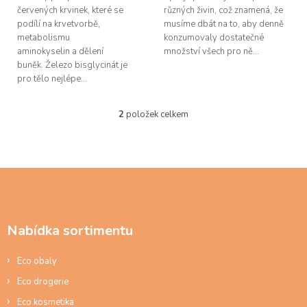
červených krvinek, které se
různých živin, což znamená, že
podílí na krvetvorbě,
musíme dbát na to, aby denně
metabolismu
konzumovaly dostatečné
aminokyselin a dělení
množství všech pro ně...
buněk. Železo bisglycinát je
pro tělo nejlépe...
2
položek celkem
O
v
l
á
d
Z
a
á
c
p
í
a
p
Nabídka sortimentu
t
r
í
v
Eco obaly
k
y
Eco drogerie
v
ý
Eco kosmetika