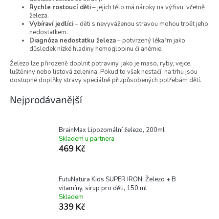
Rychle rostoucí děti
– jejich tělo má nároky na výživu, včetně
železa.
Vybíraví jedlíci
– děti s nevyváženou stravou mohou trpět jeho
nedostatkem.
Diagnóza nedostatku železa
– potvrzený lékařm jako
důsledek nízké hladiny hemoglobinu či anémie.
Železo lze přirozeně doplnit potraviny, jako je maso, ryby, vejce,
luštěniny nebo listová zelenina. Pokud to však nestačí, na trhu jsou
dostupné doplňky stravy speciálně přizpůsobených potřebám dětí.
Nejprodávanější
BrainMax Lipozomální železo, 200ml
Skladem u partnera
469 Kč
FutuNatura Kids SUPER IRON: Železo + B
vitamíny, sirup pro děti, 150 ml
Skladem
339 Kč