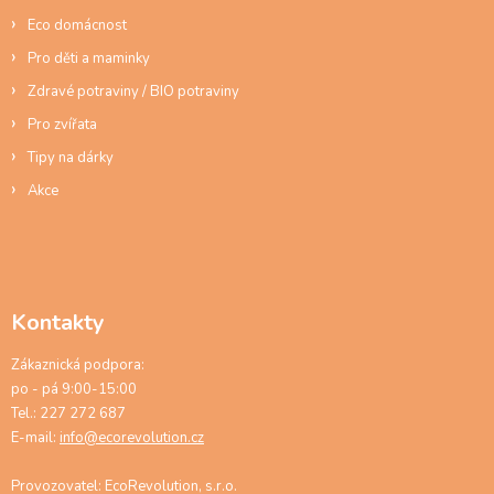
p
Eco domácnost
i
s
Pro děti a maminky
u
Zdravé potraviny / BIO potraviny
Pro zvířata
Tipy na dárky
Akce
Kontakty
Zákaznická podpora:
po - pá 9:00-15:00
Tel.: 227 272 687
E-mail:
info@ecorevolution.cz
Provozovatel: EcoRevolution, s.r.o.