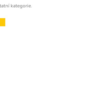
atní kategorie.
U