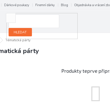
Dárkové poukazy
Firemní dárky
Blog
Objednávka a vrácení zb
HLEDAT
Tématická párty
matická párty
Produkty teprve přip