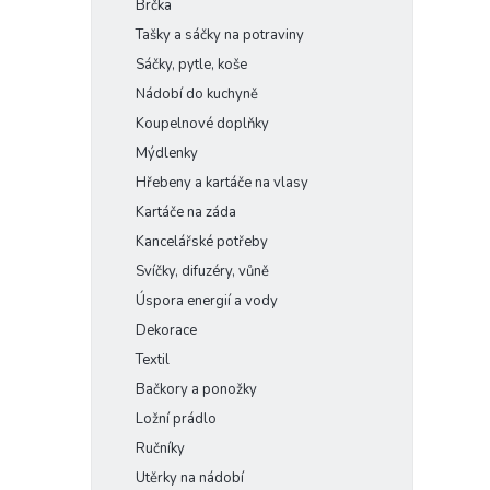
Brčka
e
Tašky a sáčky na potraviny
l
Sáčky, pytle, koše
Nádobí do kuchyně
Koupelnové doplňky
Mýdlenky
Hřebeny a kartáče na vlasy
Kartáče na záda
Kancelářské potřeby
Svíčky, difuzéry, vůně
Úspora energií a vody
Dekorace
Textil
Bačkory a ponožky
Ložní prádlo
Ručníky
Utěrky na nádobí