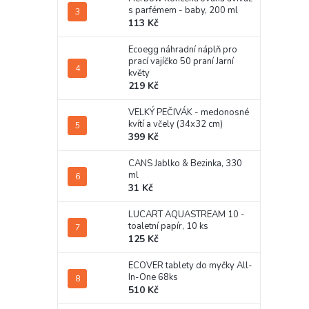
s parfémem - baby, 200 ml
113 Kč
Ecoegg náhradní náplň pro
prací vajíčko 50 praní Jarní
květy
219 Kč
VELKÝ PEČIVÁK - medonosné
kvítí a včely (34x32 cm)
399 Kč
CANS Jablko & Bezinka, 330
ml
31 Kč
LUCART AQUASTREAM 10 -
toaletní papír, 10 ks
125 Kč
ECOVER tablety do myčky All-
In-One 68ks
510 Kč