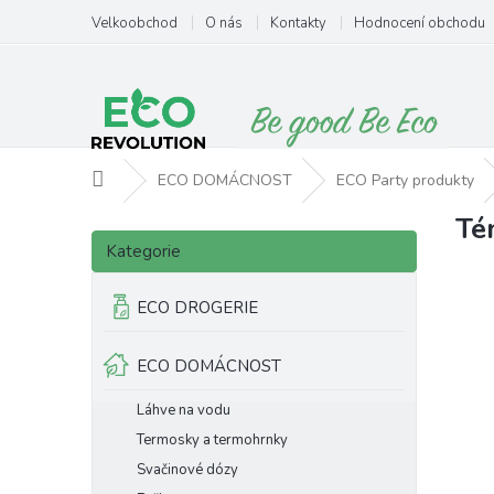
Přejít
Velkoobchod
O nás
Kontakty
Hodnocení obchodu
na
obsah
Domů
ECO DOMÁCNOST
ECO Party produkty
Té
P
Přeskočit
o
Kategorie
kategorie
s
t
ECO DROGERIE
r
a
ECO DOMÁCNOST
n
n
Láhve na vodu
í
p
Termosky a termohrnky
a
Svačinové dózy
n