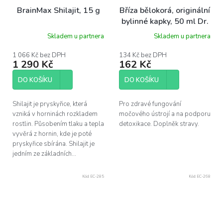
BrainMax Shilajit, 15 g
Bříza bělokorá, originální
bylinné kapky, 50 ml Dr.
Popov
Skladem u partnera
Skladem u partnera
1 066 Kč bez DPH
134 Kč bez DPH
1 290 Kč
162 Kč
DO KOŠÍKU
DO KOŠÍKU
Shilajit je pryskyřice, která
Pro zdravé fungování
vzniká v horninách rozkladem
močového ústrojí a na podporu
rostlin. Působením tlaku a tepla
detoxikace. Doplněk stravy.
vyvěrá z hornin, kde je poté
pryskyřice sbírána. Shilajit je
jedním ze základních...
Kód:
EC-285
Kód:
EC-268