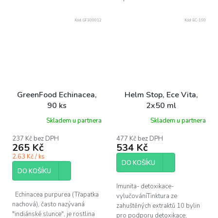
Kód:
GF300012
Kód:
EC-160
GreenFood Echinacea,
Helm Stop, Ece Vita,
90 ks
2x50 ml
Skladem u partnera
Skladem u partnera
237 Kč bez DPH
477 Kč bez DPH
265 Kč
534 Kč
2.63 Kč / ks
DO KOŠÍKU
DO KOŠÍKU
Imunita- detoxikace-
Echinacea purpurea (Třapatka
vylučováníTinktura ze
nachová), často nazývaná
zahuštěných extraktů 10 bylin
"indiánské slunce", je rostlina
pro podporu detoxikace,