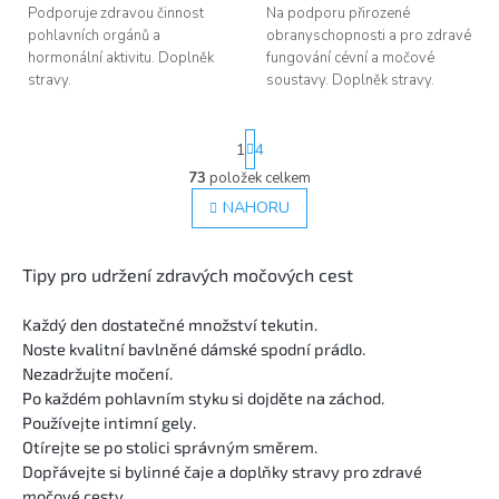
Podporuje zdravou činnost
Na podporu přirozené
pohlavních orgánů a
obranyschopnosti a pro zdravé
hormonální aktivitu. Doplněk
fungování cévní a močové
stravy.
soustavy. Doplněk stravy.
S
1
4
t
r
73
položek celkem
O
á
v
NAHORU
n
l
k
á
o
d
v
Tipy pro udržení zdravých močových cest
á
a
n
c
Každý den dostatečné množství tekutin.
í
í
Noste kvalitní bavlněné dámské spodní prádlo.
p
Nezadržujte močení.
r
v
Po každém pohlavním styku si dojděte na záchod.
k
Používejte intimní gely.
y
Otírejte se po stolici správným směrem.
v
Dopřávejte si bylinné čaje a doplňky stravy pro zdravé
ý
močové cesty.