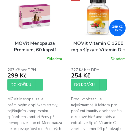
ý
p
i
s
p
299 KČ
–15 %
r
o
MOVit Menopauza
MOVit Vitamin C 1200
d
Premium, 60 kapslí
mg s šípky + Vitamin D +
u
Zinek PREMIUM, 90
Skladem
Skladem
k
Průměrné
tablet
hodnocení
t
produktu
267 Kč bez DPH
227 Kč bez DPH
ů
299 Kč
254 Kč
je
5,0
z
DO KOŠÍKU
DO KOŠÍKU
5
hvězdiček.
MOVit Menopauza je
Produkt obsahuje
prémiovým doplňkem stravy,
nejvýznamnější faktory pro
zajišťujícím komplexním
posílení imunity obohacené o
způsobem komfort ženy při
citrusové bioflavonoidy a
menopauze a po ní. Menopauza
extrakt ze šípků. Vitamin C,
se projevuje úbytkem ženských
zinek a vitamin D3 přispívají k