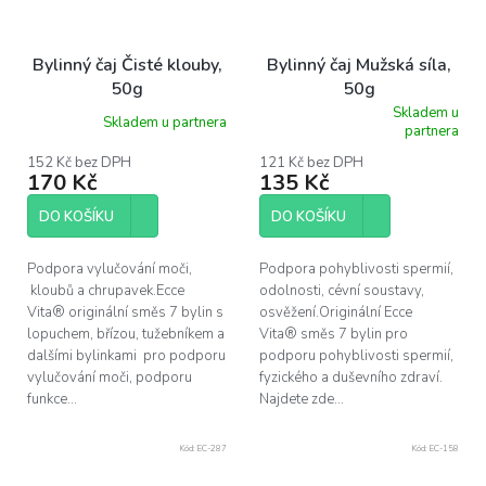
Bylinný čaj Čisté klouby,
Bylinný čaj Mužská síla,
50g
50g
Skladem u
Skladem u partnera
Průměrné
partnera
hodnocení
produktu
152 Kč bez DPH
121 Kč bez DPH
170 Kč
135 Kč
je
5,0
z
DO KOŠÍKU
DO KOŠÍKU
5
hvězdiček.
Podpora vylučování moči,
Podpora pohyblivosti spermií,
kloubů a chrupavek.Ecce
odolnosti, cévní soustavy,
Vita® originální směs 7 bylin s
osvěžení.Originální Ecce
lopuchem, břízou, tužebníkem a
Vita® směs 7 bylin pro
dalšími bylinkami pro podporu
podporu pohyblivosti spermií,
vylučování moči, podporu
fyzického a duševního zdraví.
funkce...
Najdete zde...
Kód:
EC-287
Kód:
EC-158