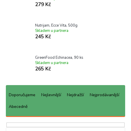
279 Kč
Nutrijam, Ecce Vita, 500g
Skladem u partnera
245 Kč
GreenFood Echinacea, 90 ks
Skladem u partnera
265 Kč
Ř
a
Doporučujeme
Nejlevnější
Nejdražší
Nejprodávanější
z
e
Abecedně
n
í
p