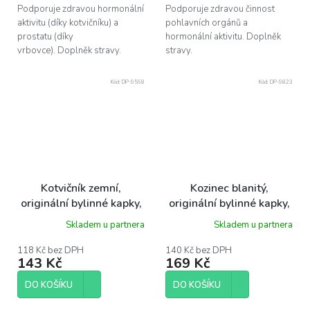
Podporuje zdravou hormonální
Podporuje zdravou činnost
aktivitu (díky kotvičníku) a
pohlavních orgánů a
prostatu (díky
hormonální aktivitu. Doplněk
vrbovce). Doplněk stravy.
stravy.
Kód:
DP-9568
Kód:
DP-9823
Kotvičník zemní,
Kozinec blanitý,
originální bylinné kapky,
originální bylinné kapky,
50 ml Dr. Popov
50 ml Dr. Popov
Skladem u partnera
Skladem u partnera
118 Kč bez DPH
140 Kč bez DPH
143 Kč
169 Kč
DO KOŠÍKU
DO KOŠÍKU