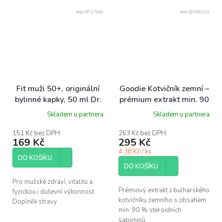
Kód:
DP-17689
Kód:
GD-P00319
Fit muži 50+, originální
Goodie Kotvičník zemní –
bylinné kapky, 50 ml Dr.
prémium extrakt min. 90
Popov
% saponins, 60 ks
Skladem u partnera
Skladem u partnera
151 Kč bez DPH
263 Kč bez DPH
169 Kč
295 Kč
4.38 Kč / ks
DO KOŠÍKU
DO KOŠÍKU
Pro mužské zdraví, vitalitu a
Prémiový extrakt z bulharského
fyzickou i duševní výkonnost.
kotvičníku zemního s obsahem
Doplněk stravy.
min. 90 % steroidních
saponinů.