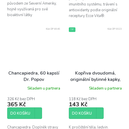
původem ze Severní Ameriky,
imunitního systému, trávení s
hojně využívaná pro své
antioxidanty podle originální
bioaktivní látky.
receptury Ecce Vita®.
Kód:
DP-8946
Kód:
DP-9923
TIP
Chancapiedra, 60 kapslí
Kopřiva dvoudomá,
Dr. Popov
originální bylinné kapky,
50 ml Dr. Popov
Skladem u partnera
Skladem u partnera
326 Kč bez DPH
118 Kč bez DPH
365 Kč
143 Kč
DO KOŠÍKU
DO KOŠÍKU
Chancapiedra. Doplněk stravy.
K pročištění těla, ledvin.