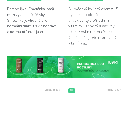
Pampeliška- Smetánka patří
Ájurvédský bylinný džem z 15
mezi významné léčivky.
bylin, nebo plodů, s
Smetánka je vhodná pro
antioxidanty a přírodními
normální funkci trávicího traktu
vitaminy. Lahodný a výživný
a normální funkci jater.
džem z bylin rostoucích na
úpatí himálajských hor nabitý
vitamíny a...
Kód:
SB-45525
Kód:
DP-9817
TIP