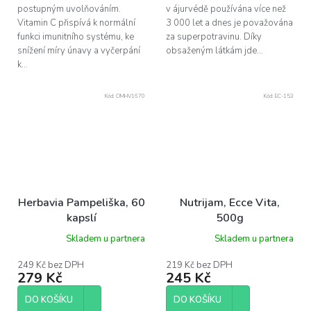
postupným uvolňováním.
v ájurvédě používána více než
Vitamin C přispívá k normální
3 000 let a dnes je považována
funkci imunitního systému, ke
za superpotravinu. Díky
snížení míry únavy a vyčerpání
obsaženým látkám jde...
k...
Kód:
OMHV1670
Kód:
EC-153
Herbavia Pampeliška, 60
Nutrijam, Ecce Vita,
kapslí
500g
Skladem u partnera
Skladem u partnera
249 Kč bez DPH
219 Kč bez DPH
279 Kč
245 Kč
DO KOŠÍKU
DO KOŠÍKU