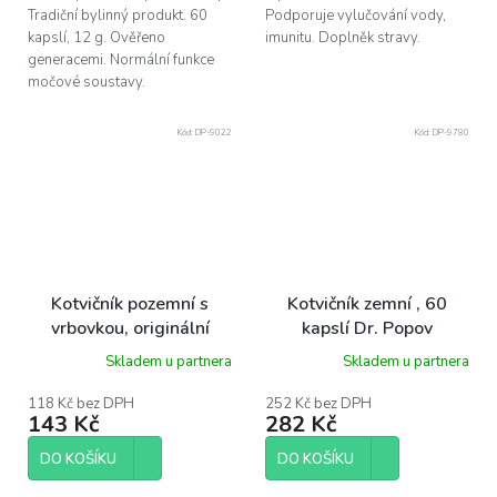
Tradiční bylinný produkt. 60
Podporuje vylučování vody,
kapslí, 12 g. Ověřeno
imunitu. Doplněk stravy.
generacemi. Normální funkce
močové soustavy.
Kód:
DP-9022
Kód:
DP-9780
Kotvičník pozemní s
Kotvičník zemní , 60
vrbovkou, originální
kapslí Dr. Popov
bylinné kapky, 50 ml Dr.
Skladem u partnera
Skladem u partnera
Popov
118 Kč bez DPH
252 Kč bez DPH
143 Kč
282 Kč
DO KOŠÍKU
DO KOŠÍKU