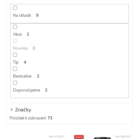
r
o
d
Na skladě
9
u
k
Akce
2
t
ů
Novinka
0
Tip
4
Bestseller
2
Doporučujeme
2
Značky
Položek k zobrazení:
73
V
Kód:
4733367
Kód:
4585361
AKCE