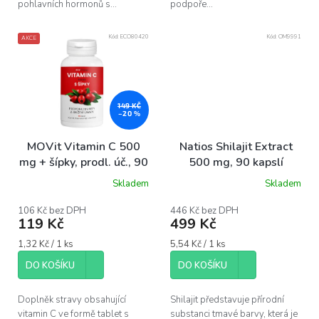
pohlavních hormonů s...
podpoře...
Kód:
ECO80420
Kód:
OM9991
AKCE
149 KČ
–20 %
MOVit Vitamin C 500
Natios Shilajit Extract
mg + šípky, prodl. úč., 90
500 mg, 90 kapslí
tablet
Skladem
Skladem
106 Kč bez DPH
446 Kč bez DPH
119 Kč
499 Kč
Měrná
Měrná
1,32 Kč / 1 ks
5,54 Kč / 1 ks
cena:
cena:
DO KOŠÍKU
DO KOŠÍKU
Doplněk stravy obsahující
Shilajit představuje přírodní
vitamin C ve formě tablet s
substanci tmavé barvy, která je