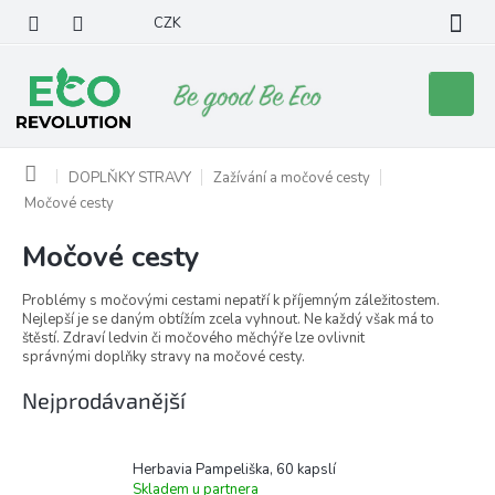
Přejít
CZK
na
obsah
Nákupní
košík
Domů
DOPLŇKY STRAVY
Zažívání a močové cesty
Močové cesty
Močové cesty
Problémy s močovými cestami nepatří k příjemným záležitostem.
Nejlepší je se daným obtížím zcela vyhnout. Ne každý však má to
štěstí. Zdraví ledvin či močového měchýře
lze ovlivnit
správnými
doplňky stravy na močové cesty.
Nejprodávanější
Herbavia Pampeliška, 60 kapslí
Skladem u partnera