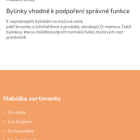
p
i
Bylinky vhodné k podpoření správné funkce
s
u
K nejznámějším bylinkám na močové cesty
patří
brusinky
a
lichořeřišnice a produkty obsahující D-manosu. Další
bylinkou, kterou můžete podpořit normální funkci močových cest
je
kotvičník.
Z
á
p
a
Nabídka sortimentu
t
í
Eco obaly
Eco drogerie
Eco kosmetika