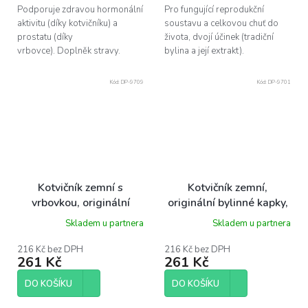
Podporuje zdravou hormonální
Pro fungující reprodukční
aktivitu (díky kotvičníku) a
soustavu a celkovou chuť do
prostatu (díky
života, dvojí účinek (tradiční
vrbovce). Doplněk stravy.
bylina a její extrakt).
Kód:
DP-9709
Kód:
DP-9701
Kotvičník zemní s
Kotvičník zemní,
vrbovkou, originální
originální bylinné kapky,
bylinné kapky, 100 ml
100 ml Dr. Popov
Skladem u partnera
Skladem u partnera
Dr. Popov
216 Kč bez DPH
216 Kč bez DPH
261 Kč
261 Kč
DO KOŠÍKU
DO KOŠÍKU