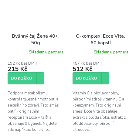
Bylinný čaj Žena 40+,
C-komplex, Ecce Vita,
50g
60 kapslí
Skladem u partnera
Skladem u partnera
192 Kč bez DPH
457 Kč bez DPH
215 Kč
512 Kč
DO KOŠÍKU
DO KOŠÍKU
Podpora metabolismu,
Vitamin C s bioflavonoidy,
kontrola tělesné hmotnosti a
přírodními zdroji vitaminu C a
sexuálního zdraví. Tato směs
koenzymem. Tato originální
patří k originálním
směs Ecce Vita obsahuje
recepturám Ecce Vita® a
extrakt z plodu šípku, extrakt z
obsahuje 9 bylinek. Najdete
plodů Aceroly, přírodní
zde například kontryhel,...
citrusové...