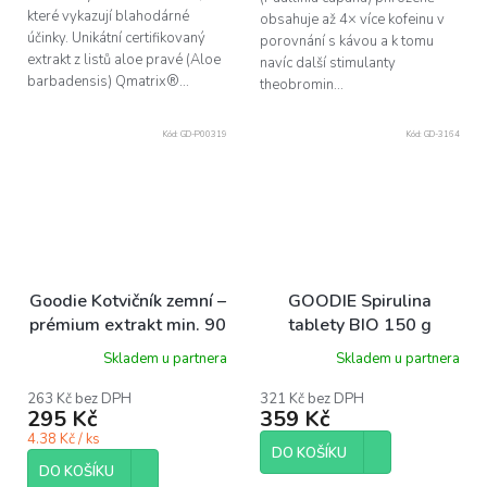
které vykazují blahodárné
obsahuje až 4× více kofeinu v
účinky. Unikátní certifikovaný
porovnání s kávou a k tomu
extrakt z listů aloe pravé (Aloe
navíc další stimulanty
barbadensis) Qmatrix®...
theobromin...
Kód:
GD-P00319
Kód:
GD-3164
Goodie Kotvičník zemní –
GOODIE Spirulina
prémium extrakt min. 90
tablety BIO 150 g
% saponins, 60 ks
Skladem u partnera
Skladem u partnera
263 Kč bez DPH
321 Kč bez DPH
295 Kč
359 Kč
4.38 Kč / ks
DO KOŠÍKU
DO KOŠÍKU