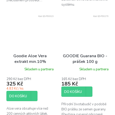
znečištěném prostředí....
systému.
Kód:
GD-P00623
Kód:
GD-P00270
Goodie Aloe Vera
GOODIE Guarana BIO -
extrakt min.10%
prášek 100 g
polysaccharides, 60ks
Skladem u partnera
Skladem u partnera
290 Kč bez DPH
165 Kč bez DPH
325 Kč
185 Kč
4.83 Kč / ks
DO KOŠÍKU
DO KOŠÍKU
Přírodní životabudič v podobě
Aloe vera obsahuje více než
BIO prášku ze semen guarany
200 cenných aktivních látek,
(Paullinia cupana) přirozeně