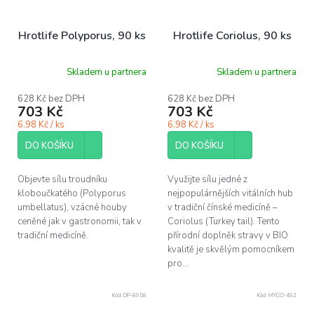
Hrotlife Polyporus, 90 ks
Hrotlife Coriolus, 90 ks
Skladem u partnera
Skladem u partnera
628 Kč bez DPH
628 Kč bez DPH
703 Kč
703 Kč
6.98 Kč / ks
6.98 Kč / ks
DO KOŠÍKU
DO KOŠÍKU
Objevte sílu troudníku
Využijte sílu jedné z
kloboučkatého (Polyporus
nejpopulárnějších vitálních hub
umbellatus), vzácné houby
v tradiční čínské medicíně –
ceněné jak v gastronomii, tak v
Coriolus (Turkey tail). Tento
tradiční medicíně.
přírodní doplněk stravy v BIO
kvalitě je skvělým pomocníkem
pro...
Kód:
DP-8958
Kód:
MYCO-492