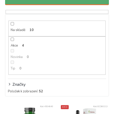
n
í
p
r
o
d
Na skladě
10
u
k
Akce
4
t
ů
Novinka
0
Tip
0
Značky
Položek k zobrazení:
52
V
Kód:
4564846
Kód:
ECO80213
AKCE
ý