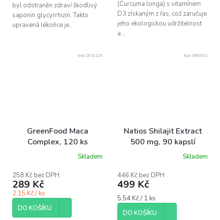
(Curcuma longa) s vitamínem
byl odstraněn zdraví škodlivý
D3 získaným z řas, což zaručuje
saponin glycyrrhizin. Takto
jeho ekologickou udržitelnost
upravená lékořice je...
a...
Kód:
GF30129
Kód:
OM9991
GreenFood Maca
Natios Shilajit Extract
Complex, 120 ks
500 mg, 90 kapslí
Skladem
Skladem
258 Kč bez DPH
446 Kč bez DPH
289 Kč
499 Kč
2.15 Kč / ks
Měrná
5,54 Kč / 1 ks
cena:
DO KOŠÍKU
DO KOŠÍKU