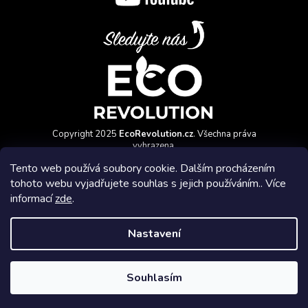
Copyright 2025
EcoRevolution.cz
. Všechna práva
vyhrazena.
Vytvořil a marketingově zajišťuje
HyperGroup.cz
Tento web používá soubory cookie. Dalším procházením
tohoto webu vyjadřujete souhlas s jejich používáním.. Více
informací
zde
.
Nastavení
Affiliate program
Souhlasím
Vytvořil Shoptet Premium