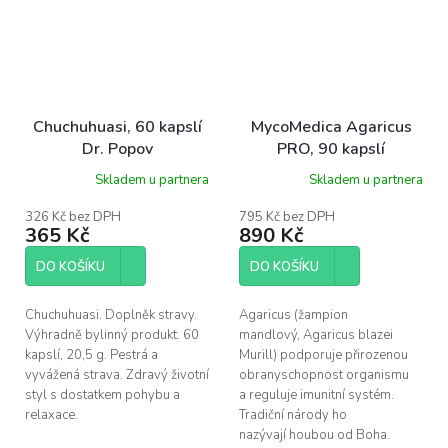
Chuchuhuasi, 60 kapslí
MycoMedica Agaricus
Dr. Popov
PRO, 90 kapslí
Skladem u partnera
Skladem u partnera
326 Kč bez DPH
795 Kč bez DPH
365 Kč
890 Kč
DO KOŠÍKU
DO KOŠÍKU
Chuchuhuasi. Doplněk stravy.
Agaricus (žampion
Výhradně bylinný produkt. 60
mandlový, Agaricus blazei
kapslí, 20,5 g. Pestrá a
Murill) podporuje přirozenou
vyvážená strava. Zdravý životní
obranyschopnost organismu
styl s dostatkem pohybu a
a reguluje imunitní systém.
relaxace.
Tradiční národy ho
nazývají houbou od Boha.