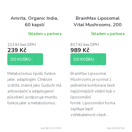
Amrita, Organic India,
BrainMax Liposomal
60 kapslí
Vital Mushrooms, 200
ml
Skladem u partnera
Skladem u partnera
213 Kč bez DPH
817 Kč bez DPH
239 Kč
989 Kč
DO KOŠÍKU
DO KOŠÍKU
Metabolismus lipidů, funkce
BrainMax Liposomal
jater, adaptogen. Chebule
Mushrooms je vyvinut z
srdčitá, známá jako Guduchi má
jedinečné kombinace šesti
antioxidační a adaptogenní
nejúčinnějších vitální hub v
působení, podporuje imunitu,
liposomální
funkce jater a metabolismus...
formě. Liposomální forma
zajišťuje lepší
vstřebatelnost všech...
Kód:
SB-61317/200
Kód:
GD-P00798