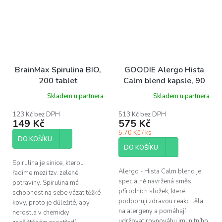
BrainMax Spirulina BIO,
GOODIE Alergo Hista
200 tablet
Calm blend kapsle, 90
ks
Skladem u partnera
Skladem u partnera
123 Kč bez DPH
513 Kč bez DPH
149 Kč
575 Kč
5.70 Kč / ks
DO KOŠÍKU
DO KOŠÍKU
Spirulina je sinice, kterou
Alergo - Hista Calm blend je
řadíme mezi tzv. zelené
speciálně navržená směs
potraviny. Spirulina má
přírodních složek, které
schopnost na sebe vázat těžké
podporují zdravou reakci těla
kovy, proto je důležité, aby
na alergeny a pomáhají
nerostla v chemicky
udržovat rovnováhu imunitního