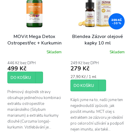
p
i
s
p
399 KČ
–30 %
r
o
MOVit Mega Detox
Blendea Zázvor olejové
d
Ostropestřec + Kurkumin
kapky 10 ml
u
FORTE, 60 kapslí
Skladem
Skladem
k
Průměrné
Průměrné
hodnocení
hodnocení
t
produktu
produktu
446 Kč bez DPH
249 Kč bez DPH
ů
499 Kč
279 Kč
je
je
5,0
5,0
Měrná
27,90 Kč / 1 ml
z
z
DO KOŠÍKU
cena:
5
5
DO KOŠÍKU
hvězdiček.
hvězdiček.
Prémiový doplněk stravy
obsahuje jedinečnou kombinaci
Kápli jsme na to, našli jsme ten
extraktu ostropestřce
nejjednodušší způsob, jak
mariánského (Silybum
posílit imunitu. MCT olej s
marianum) a extraktu kurkumy
extraktem ze zázvoru je ideální
dlouhé (Curcuma longa)-
pro celoroční užívání a podpoří
kurkumin. Vstřebávání je...
nejen imunitu, ale také...