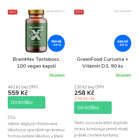
Kód:
SB-99987-2
Kód:
GF300046
AKCE
AKCE
799 KČ
369 KČ
–30 %
–30 %
BrainMax Testoboss,
GreenFood Curcuma +
100 vegan kapslí
Vitamín D3, 90 ks
Skladem
Skladem
462 Kč bez DPH
230 Kč bez DPH
559 Kč
258 Kč
2.56 Kč / ks
DO KOŠÍKU
DO KOŠÍKU
DGL
Tento vysoce kvalitní doplněk
neboli deglycyrrhizinovaná
stravy kombinuje jemně mletý
lékořice je speciálně upravenou
prášek z kořene kurkumy
formou kořene lékořice, u které