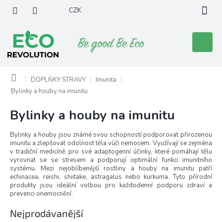
Přejít
CZK
na
obsah
Nákupní
košík
Domů
DOPLŇKY STRAVY
Imunita
Bylinky a houby na imunitu
Bylinky a houby na imunitu
Bylinky a houby jsou známé svou schopností podporovat přirozenou
imunitu a zlepšovat odolnost těla vůči nemocem. Využívají se zejména
v tradiční medicíně pro své adaptogenní účinky, které pomáhají tělu
vyrovnat se se stresem a podporují optimální funkci imunitního
systému. Mezi nejoblíbenější rostliny a houby na imunitu patří
echinacea, reishi, shiitake, astragalus nebo kurkuma. Tyto přírodní
produkty jsou ideální volbou pro každodenní podporu zdraví a
prevenci onemocnění.
Nejprodávanější