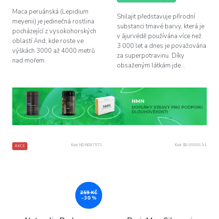
Maca peruánská (Lepidium
Shilajit představuje přírodní
meyenii) je jedinečná rostlina
substanci tmavé barvy, která je
pocházející z vysokohorských
v ájurvédě používána více než
oblastí And, kde roste ve
3 000 let a dnes je považována
výškách 3000 až 4000 metrů
za superpotravinu. Díky
nad mořem.
obsaženým látkám jde...
Kód:
NS-N087571
Kód:
SB-99996.91
AKCE
259 KČ
–30 %