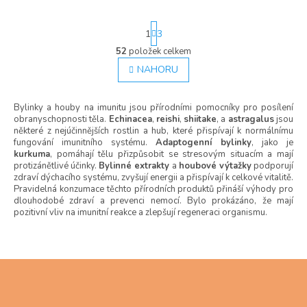
S
1
3
t
r
52
položek celkem
O
á
v
NAHORU
n
l
k
á
o
Bylinky a houby na imunitu jsou přírodními pomocníky pro posílení
d
v
obranyschopnosti těla.
Echinacea
,
reishi
,
shiitake
, a
astragalus
jsou
á
a
některé z nejúčinnějších rostlin a hub, které přispívají k normálnímu
n
c
fungování imunitního systému.
Adaptogenní bylinky
, jako je
í
í
kurkuma
, pomáhají tělu přizpůsobit se stresovým situacím a mají
p
protizánětlivé účinky.
Bylinné extrakty
a
houbové výtažky
podporují
r
zdraví dýchacího systému, zvyšují energii a přispívají k celkové vitalitě.
v
Pravidelná konzumace těchto přírodních produktů přináší výhody pro
k
dlouhodobé zdraví a prevenci nemocí. Bylo prokázáno, že mají
y
pozitivní vliv na imunitní reakce a zlepšují regeneraci organismu.
v
ý
p
Z
i
s
á
u
p