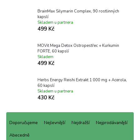
BrainMax Silymarin Complex, 90 rostlinných
kapslí
Skladem u partnera
499 Kč
MOVit Mega Detox Ostropestřec + Kurkumin
FORTE, 60 kapslí
Skladem
499 Kč
Herbs Energy Reishi Extrakt 1 000 mg + Acerola,
60 kapslí
Skladem u partnera
430 Kč
Ř
a
Doporučujeme
Nejlevnější
Nejdražší
Nejprodávanější
z
e
Abecedně