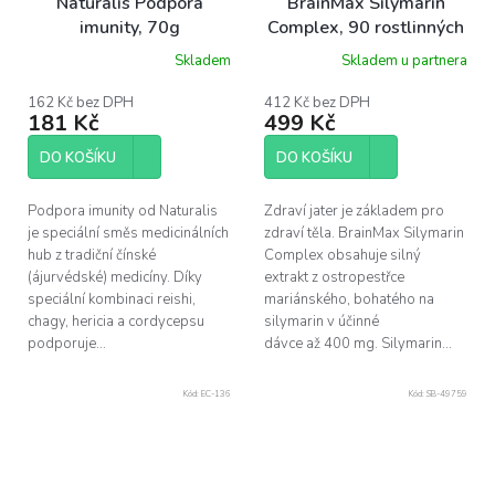
Naturalis Podpora
BrainMax Silymarin
imunity, 70g
Complex, 90 rostlinných
kapslí
Skladem
Skladem u partnera
162 Kč bez DPH
412 Kč bez DPH
181 Kč
499 Kč
DO KOŠÍKU
DO KOŠÍKU
Podpora imunity od Naturalis
Zdraví jater je základem pro
je speciální směs medicinálních
zdraví těla. BrainMax Silymarin
hub z tradiční čínské
Complex obsahuje silný
(ájurvédské) medicíny. Díky
extrakt z ostropestřce
speciální kombinaci reishi,
mariánského, bohatého na
chagy, hericia a cordycepsu
silymarin v účinné
podporuje...
dávce až 400 mg. Silymarin...
Kód:
EC-136
Kód:
SB-49759