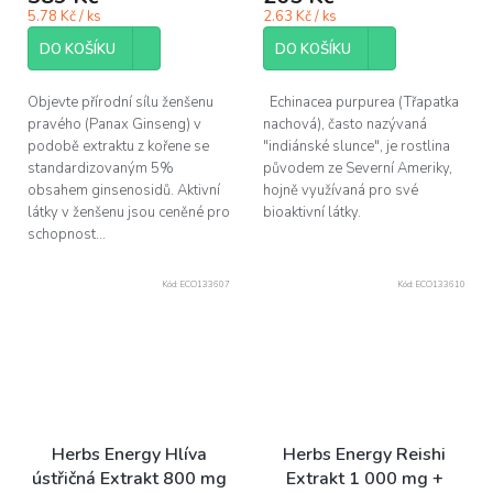
5.78 Kč / ks
2.63 Kč / ks
DO KOŠÍKU
DO KOŠÍKU
Objevte přírodní sílu ženšenu
Echinacea purpurea (Třapatka
pravého (Panax Ginseng) v
nachová), často nazývaná
podobě extraktu z kořene se
"indiánské slunce", je rostlina
standardizovaným 5%
původem ze Severní Ameriky,
obsahem ginsenosidů. Aktivní
hojně využívaná pro své
látky v ženšenu jsou ceněné pro
bioaktivní látky.
schopnost...
Kód:
ECO133607
Kód:
ECO133610
Herbs Energy Hlíva
Herbs Energy Reishi
ústřičná Extrakt 800 mg
Extrakt 1 000 mg +