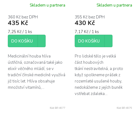
+ Acerola, 60 kapslí
Acerola, 60 kapslí
Skladem u partnera
Skladem u partnera
360 Kč bez DPH
355 Kč bez DPH
435 Kč
430 Kč
Měrná
Měrná
7,25 Kč / 1 ks
7,17 Kč / 1 ks
cena:
cena:
DO KOŠÍKU
DO KOŠÍKU
Medicinální houba hlíva
Pro lidské tělo je velká
ústřičná, označovaná také jako
část houbových
elixír věčného mládí, se v
tkání nestravitelná, a proto
tradiční čínské medicíně využívá
když spolkneme prášek z
již tisíc let. Hlíva obsahuje
rozemleté usušené houby,
množství vitamínů,...
nedokážeme z jejích buněk
vstřebat zdaleka...
Kód:
BR-4077
Kód:
BR-4076