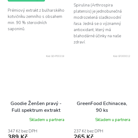
Spirulina (Arthrospira
Prémiový extrakt z bulharského
platensis) je jednobunečná
kotvičníku zemního s obsahem
modrozelená sladkovodní
min. 90 % steroidních
řasa. Jedná se o významný
saponinů.
antioxidant, který má
blahodárné účinky na naše
zdraví.
Kód:
GD-P00318
Kód:
GF300012
Goodie Ženšen pravý -
GreenFood Echinacea,
Full spektrum extrakt
90 ks
5%, 60ks
Skladem u partnera
Skladem u partnera
347 Kč bez DPH
237 Kč bez DPH
389 Kč
265 Kč