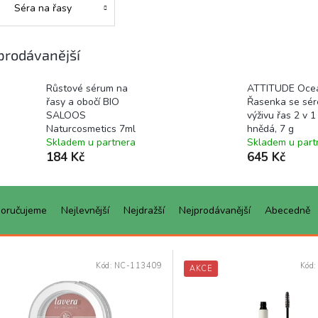
Séra na řasy
prodávanější
Růstové sérum na
ATTITUDE Oce
řasy a obočí BIO
Řasenka se sér
SALOOS
výživu řas 2 v 1
Naturcosmetics 7ml
hnědá, 7 g
Skladem u partnera
Skladem u part
184 Kč
645 Kč
oručujeme
Nejlevnější
Nejdražší
Nejprodávanější
Abecedně
Kód:
NC-113409
Kód
AKCE