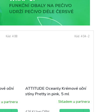
Kód:
408
Kód:
404-2
ATTITUDE Oceanly Krémové oční
vé oční
stíny Pretty in pink, 5 ml
Skladem u partnera
 u partnera
426 Kč bez DPH