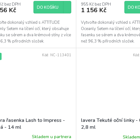
Kč bez DPH
produktu
955 Kč bez DPH
DO KOŠÍKU
DO KO
156 Kč
1 156 Kč
je
5,0
z
ořte dokonalý vzhled s ATTITUDE
Vytvořte dokonalý vzhled s AT
5
ly Setem na líčení očí, který obsahuje
Oceanly Setem na líčení očí, kte
hvězdiček.
ku se sérem a dva krémové stíny z více
řasenku se sérem a dva krémové 
6,3 % přírodních složek.
než 96,3 % přírodních složek.
Kód:
NC-113401
Kód
ra řasenka Lash to Impress -
lavera Tekuté oční linky -
ná - 14 ml
2,8 ml
Skladem u partnera
Skladem
ěrné