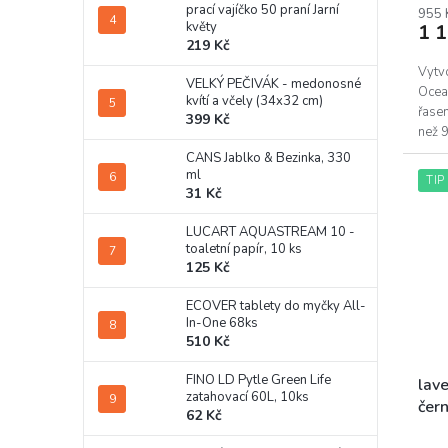
prací vajíčko 50 praní Jarní
955 
květy
1 
219 Kč
Vytv
VELKÝ PEČIVÁK - medonosné
Ocean
kvítí a včely (34x32 cm)
řasen
399 Kč
než 9
CANS Jablko & Bezinka, 330
ml
TIP
31 Kč
LUCART AQUASTREAM 10 -
toaletní papír, 10 ks
125 Kč
ECOVER tablety do myčky All-
In-One 68ks
510 Kč
FINO LD Pytle Green Life
lave
zatahovací 60L, 10ks
čer
62 Kč
Prům