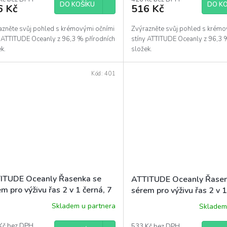
DO KOŠÍKU
DO KO
6 Kč
516 Kč
azněte svůj pohled s krémovými očními
Zvýrazněte svůj pohled s krémo
y ATTITUDE Oceanly z 96,3 % přírodních
stíny ATTITUDE Oceanly z 96,3 
k.
složek.
Kód:
401
ITUDE Oceanly Řasenka se
ATTITUDE Oceanly Řasen
m pro výživu řas 2 v 1 černá, 7
sérem pro výživu řas 2 v 
g
Skladem u partnera
Skladem
Kč bez DPH
533 Kč bez DPH