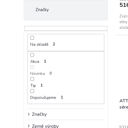
51
Značky
Zvýr
stín
slože
Na skladě
2
Akce
1
Novinka
0
Tip
1
Doporučujeme
1
ATT
sére
g
Značky
Země výroby
533 