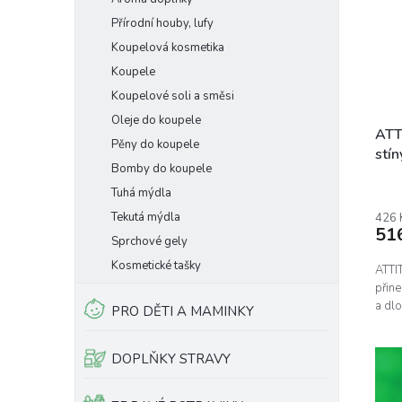
Přírodní houby, lufy
Koupelová kosmetika
Koupele
Koupelové soli a směsi
Oleje do koupele
ATT
Pěny do koupele
stín
Bomby do koupele
Tuhá mýdla
Tekutá mýdla
426 
51
Sprchové gely
Kosmetické tašky
ATTI
přin
a dlo
PRO DĚTI A MAMINKY
DOPLŇKY STRAVY