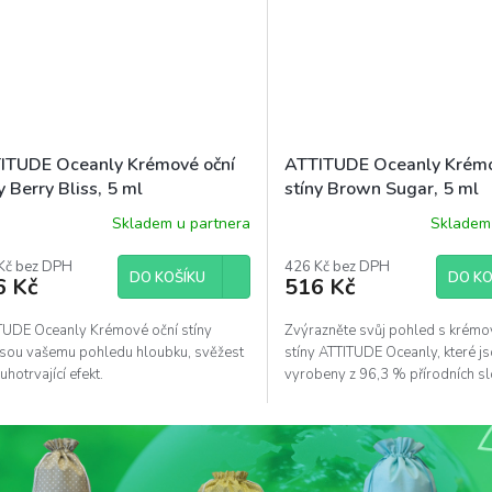
ITUDE Oceanly Krémové oční
ATTITUDE Oceanly Krémo
y Berry Bliss, 5 ml
stíny Brown Sugar, 5 ml
Skladem u partnera
Skladem 
Kč bez DPH
426 Kč bez DPH
DO KOŠÍKU
DO KO
6 Kč
516 Kč
TUDE Oceanly Krémové oční stíny
Zvýrazněte svůj pohled s krémo
esou vašemu pohledu hloubku, svěžest
stíny ATTITUDE Oceanly, které j
uhotrvající efekt.
vyrobeny z 96,3 % přírodních sl