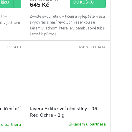
DO KOŠÍKU
ŠÍKU
645 Kč
Zvyšte svou rutinu v líčení a vylepšete krásu
TUDE
svých řas s naší revoluční řasenkou se
éči v jediném
sérem v jednom, která je v bambusové tubě
šetrné k přírodě.
Kód:
410
Kód:
NC-113414
lavera Exkluzivní oční stíny - 06
líčení očí
Red Ochre - 2 g
Skladem u partnera
 u partnera