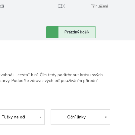
oží
CZK
Přihlášení
Nákupní
Prázdný košík
košík
půvabná i „cesta“ k ní. Čím tedy podtrhnout krásu svých
arvy. Podpořte zdraví svých očí používáním přírodní
Tužky na oči
Oční linky