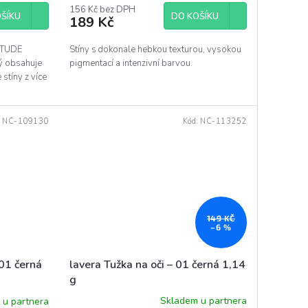
156 Kč bez DPH
DO KOŠÍKU
ŠÍKU
189 Kč
Stíny s dokonale hebkou texturou, vysokou
TITUDE
pigmentací a intenzivní barvou.
rý obsahuje
stíny z více
:
NC-109130
Kód:
NC-113252
149 KČ
–6 %
lavera Tužka na oči – 01 černá 1,14
 01 černá
g
Skladem u partnera
 u partnera