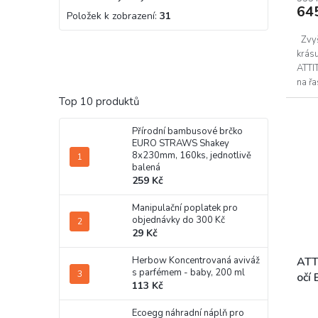
64
Položek k zobrazení:
31
Zvyšt
krásu
ATTI
na ř
Top 10 produktů
Přírodní bambusové brčko
EURO STRAWS Shakey
8x230mm, 160ks, jednotlivě
balená
259 Kč
Manipulační poplatek pro
objednávky do 300 Kč
29 Kč
ATT
Herbow Koncentrovaná aviváž
s parfémem - baby, 200 ml
očí
113 Kč
Ecoegg náhradní náplň pro