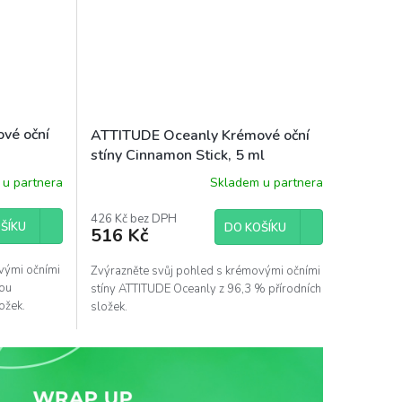
vé oční
ATTITUDE Oceanly Krémové oční
stíny Cinnamon Stick, 5 ml
u partnera
Skladem u partnera
426 Kč bez DPH
ŠÍKU
DO KOŠÍKU
516 Kč
vými očními
Zvýrazněte svůj pohled s krémovými očními
sou
stíny ATTITUDE Oceanly z 96,3 % přírodních
ožek.
složek.