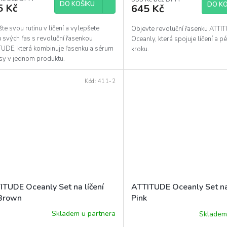
DO KOŠÍKU
DO KO
5 Kč
645 Kč
e svou rutinu v líčení a vylepšete
Objevte revoluční řasenku ATTI
 svých řas s revoluční řasenkou
Oceanly, která spojuje líčení a p
TUDE, která kombinuje řasenku a sérum
kroku.
asy v jednom produktu.
Kód:
411-2
ITUDE Oceanly Set na líčení
ATTITUDE Oceanly Set na 
 Brown
Pink
Skladem u partnera
Skladem
Průměrné
hodnocení