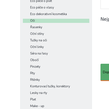
Eco péče o pleť
e
Eco péče o vlasy
l
Eco dekorativní kosmetika
Nej
Oči
Řasenky
Oční stíny
Tužky na oči
Oční linky
Séra na řasy
Obočí
Ř
Pinzety
a
Dop
Rty
z
Rtěnky
e
Konturovací tužky, korektory
n
V
í
ý
Lesky na rty
p
p
Pleť
r
i
Make - up