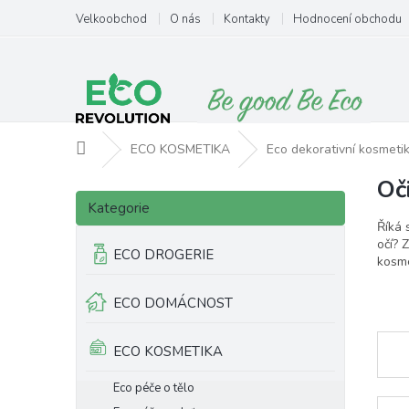
Přejít
Velkoobchod
O nás
Kontakty
Hodnocení obchodu
na
obsah
Domů
ECO KOSMETIKA
Eco dekorativní kosmeti
Oč
P
Přeskočit
o
Kategorie
kategorie
s
Říká 
t
očí? 
ECO DROGERIE
kosme
r
a
ECO DOMÁCNOST
n
n
í
ECO KOSMETIKA
p
a
Eco péče o tělo
n