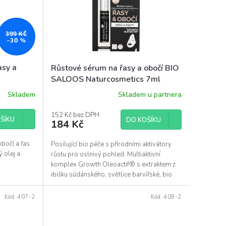
399 KČ
–30 %
sy a
Růstové sérum na řasy a obočí BIO
SALOOS Naturcosmetics 7ml
Skladem
Skladem u partnera
Průměrné
hodnocení
produktu
152 Kč bez DPH
ŠÍKU
DO KOŠÍKU
184 Kč
je
5,0
z
obočí a řas
Posilující bio péče s přírodními aktivátory
5
 olej a
růstu pro oslnivý pohled. Multiaktivní
hvězdiček.
komplex Growth Oleoactif® s extraktem z
ibišku súdánského, světlice barvířské, bio
ricinovým a...
Kód:
407-2
Kód:
409-2