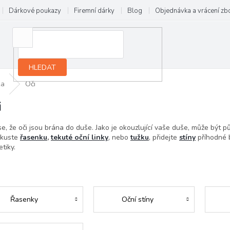
Dárkové poukazy
Firemní dárky
Blog
Objednávka a vrácení zb
HLEDAT
ka
Oči
i
se, že oči jsou brána do duše. Jako je okouzlující vaše duše, může být 
Zkuste
řasenku
,
tekuté oční linky
, nebo
tužku
, přidejte
stíny
příhodné b
tiky.
Řasenky
Oční stíny