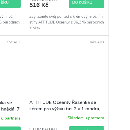
DO KOŠÍKU
ŠÍKU
516 Kč
Zvýrazněte svůj pohled s krémovými očními
vými očními
stíny ATTITUDE Oceanly z 96,3 % přírodních
% přírodních
složek.
Kód:
402
Kód:
403
ATTITUDE Oceanly Řasenka se
ka se
sérem pro výživu řas 2 v 1 modrá,
1 hnědá, 7
7 g
Skladem u partnera
 u partnera
533 Kč bez DPH