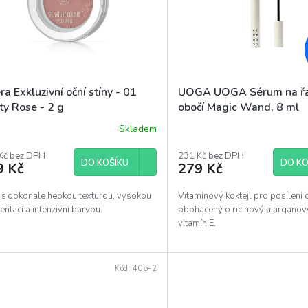
ra Exkluzivní oční stíny - 01
UOGA UOGA Sérum na řa
ty Rose - 2 g
obočí Magic Wand, 8 ml
Skladem
ěrné
ocení
uktu
Kč bez DPH
231 Kč bez DPH
DO KOŠÍKU
DO KO
9 Kč
279 Kč
y s dokonale hebkou texturou, vysokou
Vitamínový koktejl pro posílení 
ntací a intenzivní barvou.
obohacený o ricinový a arganový
diček.
vitamín E.
Kód:
406-2