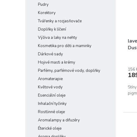
o
s
Pudry
d
p
u
Korektory
r
k
o
Tvářenky a rozjasňovače
t
d
Doplňky k líčení
ů
u
Výživa a laky na nehty
k
lave
Kosmetika pro děti a maminky
t
Dus
ů
Dárkové sady
Prům
Hojivé masti a krémy
hodn
prod
156 
Parfémy, parfémové vody, doplňky
18
je
Aromaterapie
5,0
z
Květové vody
Stín
5
pigme
Esenciální oleje
hvěz
Inhalační tyčinky
Rostlinné oleje
Aromalampy a difuzéry
Éterické oleje
Aroma doplňky