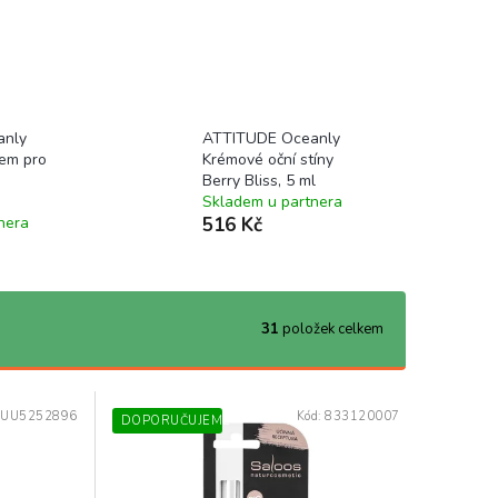
anly
ATTITUDE Oceanly
em pro
Krémové oční stíny
Berry Bliss, 5 ml
Skladem u partnera
nera
516 Kč
31
položek celkem
:
UU5252896
Kód:
833120007
DOPORUČUJEME