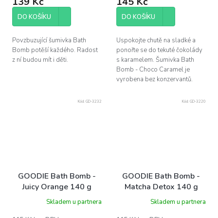
139 Kč
145 Kč
DO KOŠÍKU
DO KOŠÍKU
Povzbuzující šumivka Bath
Uspokojte chutě na sladké a
Bomb potěší každého. Radost
ponořte se do tekuté čokolády
z ní budou mít i děti.
s karamelem. Šumivka Bath
Bomb - Choco Caramel je
vyrobena bez konzervantů.
Kód:
GD-3232
Kód:
GD-3220
GOODIE Bath Bomb -
GOODIE Bath Bomb -
Juicy Orange 140 g
Matcha Detox 140 g
Skladem u partnera
Skladem u partnera