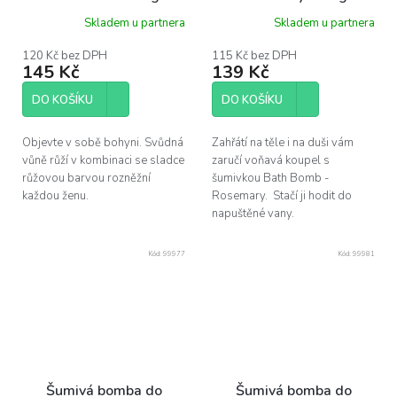
Skladem u partnera
Skladem u partnera
120 Kč bez DPH
115 Kč bez DPH
145 Kč
139 Kč
DO KOŠÍKU
DO KOŠÍKU
Objevte v sobě bohyni. Svůdná
Zahřátí na těle i na duši vám
vůně růží v kombinaci se sladce
zaručí voňavá koupel s
růžovou barvou rozněžní
šumivkou Bath Bomb -
každou ženu.
Rosemary. Stačí ji hodit do
napuštěné vany.
Kód:
99977
Kód:
99981
Šumivá bomba do
Šumivá bomba do