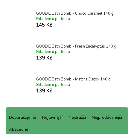
GOODIE Bath Bomb - Choco Caramel 140 g
Skladem u partnera
145 Kč
GOODIE Bath Bomb - Fresh Eucalyptus 140 g
Skladem u partnera
139 Kč
GOODIE Bath Bomb - Matcha Detox 140 g
Skladem u partnera
139 Kč
Ř
a
Doporučujeme
Nejlevnější
Nejdražší
Nejprodávanější
z
e
Abecedně