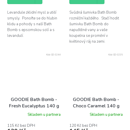
Levandule zklidní mysl a utiší
Svůdná šumivka Bath Bomb
smysly. Ponořte se do hlubin
rozněžní každého. Stačí hodit
klidu a pohody s naší Bath
šumivku Bath Bomb do
Bomb s epsomskou solí a s
napuštěné vany a vaše
levandulí.
koupelna se promění v
květinový ráj na zemi.
Kód:
GD-3244
Kód:
GD-3235
GOODIE Bath Bomb -
GOODIE Bath Bomb -
Fresh Eucalyptus 140 g
Choco Caramel 140 g
Skladem u partnera
Skladem u partnera
115 Kč bez DPH
120 Kč bez DPH