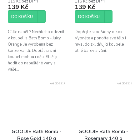
115 Kč bez DPH
115 Kč bez DPH
139 Kč
139 Kč
DO KOŠÍKU
DO KOŠÍKU
Cítíte napětí? Nechte ho odeznít
Dopřejte si pořádný detox.
v koupeli s Bath Bomb - Juicy
Vypněte a ponořte své tělo i
Orange. Je vyrobena bez
mysl do zklidňující koupele
konzervantů. Dopřát si s ní
plné barev a vůní.
koupel mohou i děti. Stačí ji
hodit do napuštěné vany a
vaše...
Kód:
GD-3217
Kód:
GD-3214
GOODIE Bath Bomb -
GOODIE Bath Bomb -
Rose Gold 140 g
Rosemary 140 g