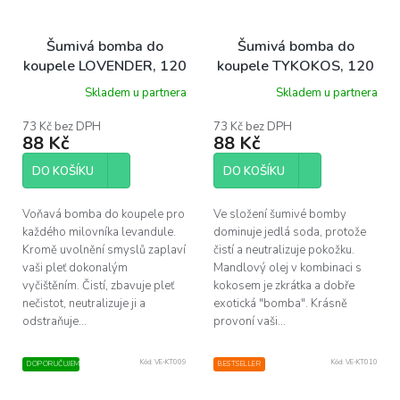
Šumivá bomba do
Šumivá bomba do
koupele LOVENDER, 120
koupele TYKOKOS, 120
g
g
Skladem u partnera
Skladem u partnera
73 Kč bez DPH
73 Kč bez DPH
88 Kč
88 Kč
DO KOŠÍKU
DO KOŠÍKU
Voňavá bomba do koupele pro
Ve složení šumivé bomby
každého milovníka levandule.
dominuje jedlá soda, protože
Kromě uvolnění smyslů zaplaví
čistí a neutralizuje pokožku.
vaši pleť dokonalým
Mandlový olej v kombinaci s
vyčištěním. Čistí, zbavuje pleť
kokosem je zkrátka a dobře
nečistot, neutralizuje ji a
exotická "bomba". Krásně
odstraňuje...
provoní vaši...
Kód:
VE-KT009
Kód:
VE-KT010
DOPORUČUJEME
BESTSELLER