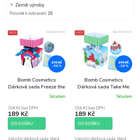
Země výroby
Položek k zobrazení:
25
V
Kód:
ECO997969
Kód:
ECO997970
AKCE
AKCE
ý
p
i
s
p
270 KČ
270 KČ
–30 %
–30 %
r
o
Bomb Cosmetics
Bomb Cosmetics
d
Dárková sada Freeze the
Dárková sada Take Me
u
day mini cracker
Gnome mini cracker
Skladem
Skladem
k
Průměrné
hodnocení
t
produktu
156 Kč bez DPH
156 Kč bez DPH
ů
189 Kč
189 Kč
je
5,0
z
DO KOŠÍKU
DO KOŠÍKU
5
hvězdiček.
Vánoční dárková sada, která
Vánoční dárková sada, která