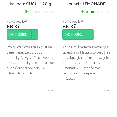
koupele CUCU, 120 g
koupele LEMONADE,
120 g
Skladem u partnera
Skladem u partnera
73 Kč bez DPH
73 Kč bez DPH
88 Kč
88 Kč
DO KOŠÍKU
DO KOŠÍKU
Pro ty, kteří chtějí relaxovat ve
Koupelová bomba s výtažky z
vaně, napusťte do vody
citrusů a svěží citrusovou vůní s
bublinky. Nevytvoří sice velkou
povzbuzujícím účinkem. Už jste
pěnu a bublinky, ale postará se
se koupali v obří citrusové
o lepší čištění pokožky i v
limonádě? S limonádovou
intimních partiích....
šumivkou do koupele to
můžete...
Kód:
99979
Kód:
99980