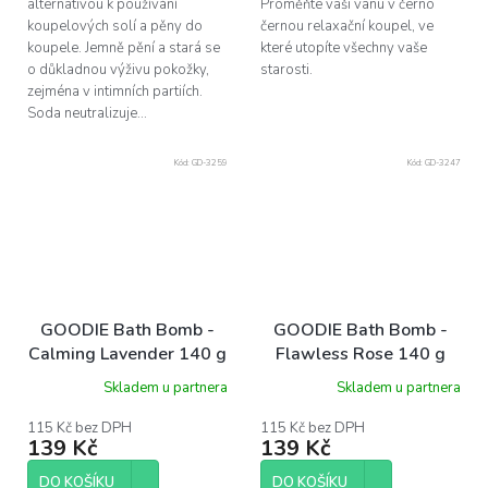
alternativou k používání
Proměňte vaši vanu v černo
koupelových solí a pěny do
černou relaxační koupel, ve
koupele. Jemně pění a stará se
které utopíte všechny vaše
o důkladnou výživu pokožky,
starosti.
zejména v intimních partiích.
Soda neutralizuje...
Kód:
GD-3259
Kód:
GD-3247
GOODIE Bath Bomb -
GOODIE Bath Bomb -
Calming Lavender 140 g
Flawless Rose 140 g
Skladem u partnera
Skladem u partnera
115 Kč bez DPH
115 Kč bez DPH
139 Kč
139 Kč
DO KOŠÍKU
DO KOŠÍKU