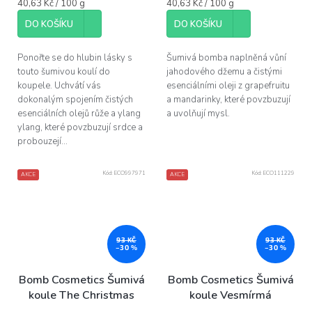
Měrná
Měrná
40,63 Kč / 100 g
40,63 Kč / 100 g
cena:
cena:
DO KOŠÍKU
DO KOŠÍKU
Ponořte se do hlubin lásky s
Šumivá bomba naplněná vůní
touto šumivou koulí do
jahodového džemu a čistými
koupele. Uchvátí vás
esenciálními oleji z grapefruitu
dokonalým spojením čistých
a mandarinky, které povzbuzují
esenciálních olejů růže a ylang
a uvolňují mysl.
ylang, které povzbuzují srdce a
probouzejí...
Kód:
ECO997971
Kód:
ECO111229
AKCE
AKCE
93 KČ
93 KČ
–30 %
–30 %
Bomb Cosmetics Šumivá
Bomb Cosmetics Šumivá
koule The Christmas
koule Vesmírmá
Gonk, 160 g
královna, 160 g