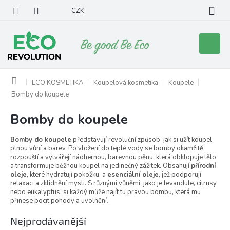
Přejít
CZK
na
obsah
Nákupní
košík
Domů
ECO KOSMETIKA
Koupelová kosmetika
Koupele
Bomby do koupele
Bomby do koupele
Bomby do koupele
představují revoluční způsob, jak si užít koupel
plnou vůní a barev. Po vložení do teplé vody se bomby okamžitě
rozpouští a vytvářejí nádhernou, barevnou pěnu, která obklopuje tělo
a transformuje běžnou koupel na jedinečný zážitek. Obsahují
přírodní
oleje
, které hydratují pokožku, a
esenciální oleje
, jež podporují
relaxaci a zklidnění mysli. S různými vůněmi, jako je levandule, citrusy
nebo eukalyptus, si každý může najít tu pravou bombu, která mu
přinese pocit pohody a uvolnění.
Nejprodávanější