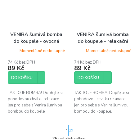
VENIRA šumivá bomba
VENIRA šumivá bomba
do koupele - ovocná
do koupele - relaxační
Momentálně nedostupné
Momentálně nedostupné
74 Kč bez DPH
74 Kč bez DPH
89 Kč
89 Kč
DO KOŠÍKU
DO KOŠÍKU
TAK TO JE BOMBA! Dopřejte si
TAK TO JE BOMBA! Dopřejte si
pohodovou chvilku relaxace
pohodovou chvilku relaxace
jen pro sebe s Venira šumivou
jen pro sebe s Venira šumivou
bombou do koupele.
bombou do koupele.
S
1
2
t
r
25
položek celkem