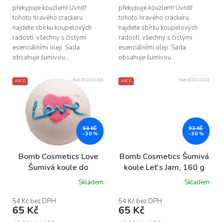
překypuje kouzlem! Uvnitř
překypuje kouzlem! Uvnitř
tohoto hravého crackeru
tohoto hravého crackeru
najdete sbírku koupelových
najdete sbírku koupelových
radostí, všechny s čistými
radostí, všechny s čistými
esenciálními oleji. Sada
esenciálními oleji. Sada
obsahuje šumivou...
obsahuje šumivou...
Kód:
ECO111196
Kód:
ECO111232
AKCE
AKCE
93 KČ
93 KČ
–30 %
–30 %
Bomb Cosmetics Love
Bomb Cosmetics Šumivá
Šumivá koule do
koule Let's Jam, 160 g
koupele, 160 g
Skladem
Skladem
54 Kč bez DPH
54 Kč bez DPH
65 Kč
65 Kč