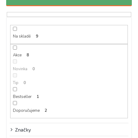
n
í
p
r
o
d
Na skladě
9
u
k
Akce
8
t
ů
Novinka
0
Tip
0
Bestseller
1
Doporučujeme
2
Značky