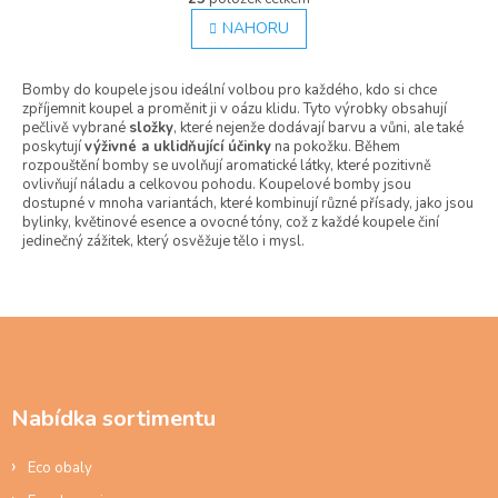
O
á
v
NAHORU
n
l
k
á
o
Bomby do koupele jsou ideální volbou pro každého, kdo si chce
d
v
zpříjemnit koupel a proměnit ji v oázu klidu. Tyto výrobky obsahují
á
a
pečlivě vybrané
složky
, které nejenže dodávají barvu a vůni, ale také
n
c
poskytují
výživné a uklidňující účinky
na pokožku. Během
í
í
rozpouštění bomby se uvolňují aromatické látky, které pozitivně
p
ovlivňují náladu a celkovou pohodu. Koupelové bomby jsou
r
dostupné v mnoha variantách, které kombinují různé přísady, jako jsou
v
bylinky, květinové esence a ovocné tóny, což z každé koupele činí
k
jedinečný zážitek, který osvěžuje tělo i mysl.
y
v
ý
p
Z
i
á
s
p
u
a
Nabídka sortimentu
t
í
Eco obaly