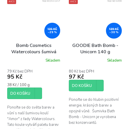
Kód:
ECO111217
Kód:
GD-3208
AKCE
AKCE
135 KČ
139 KČ
–29 %
–30 %
Bomb Cosmetics
GOODIE Bath Bomb -
Watercolours šumivá
Unicorn 140 g
koule Amor, 250 g
Skladem
Skladem
79 Kč bez DPH
80 Kč bez DPH
95 Kč
97 Kč
Měrná
38 Kč / 100 g
DO KOŠÍKU
cena:
DO KOŠÍKU
Ponořte se do hlubin pozitivní
energie, krásných barev a
Ponořte se do světa barev a
opojné vůně. Šumivka Bath
vůní s naší šumivou koulí
Bomb - Unicorn je vyrobena
"Amor" z řady Watercolours.
bez konzervantů.
Tato koule vytváří paletu barev