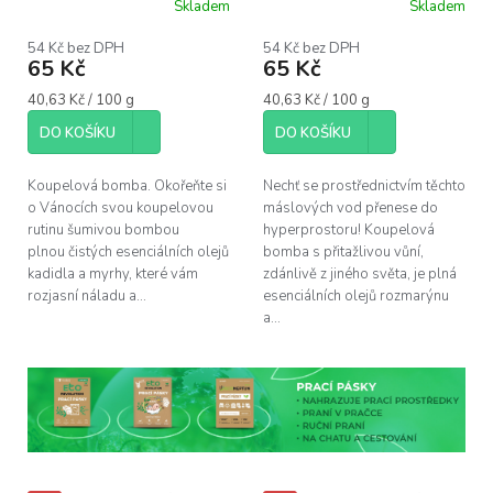
Skladem
Skladem
54 Kč bez DPH
54 Kč bez DPH
65 Kč
65 Kč
Měrná
Měrná
40,63 Kč / 100 g
40,63 Kč / 100 g
cena:
cena:
DO KOŠÍKU
DO KOŠÍKU
Koupelová bomba. Okořeňte si
Nechť se prostřednictvím těchto
o Vánocích svou koupelovou
máslových vod přenese do
rutinu šumivou bombou
hyperprostoru! Koupelová
plnou čistých esenciálních olejů
bomba s přitažlivou vůní,
kadidla a myrhy, které vám
zdánlivě z jiného světa, je plná
rozjasní náladu a...
esenciálních olejů rozmarýnu
a...