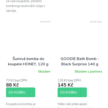
ve vaší koupelně, přičemž
kombinuje esenciální oleje z
šalvěje...
Kód:
99978
Kód:
GD-3262
Šumivá bomba do
GOODIE Bath Bomb -
koupele HONEY, 120 g
Black Surprise 140 g
Skladem
Skladem u partnera
73 Kč bez DPH
120 Kč bez DPH
88 Kč
145 Kč
DO KOŠÍKU
DO KOŠÍKU
Koupelová bomba je
Máte rádi překvapení.