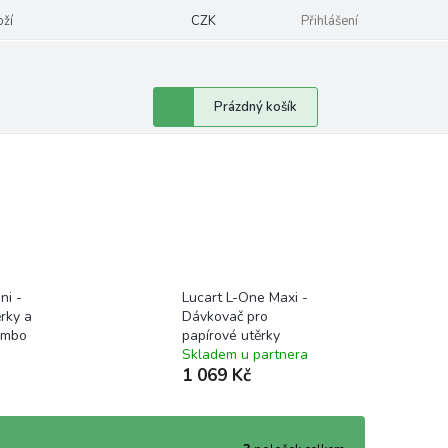
oží
CZK
Přihlášení
Nákupní
Prázdný košík
košík
ni -
Lucart L-One Maxi -
rky a
Dávkovač pro
jumbo
papírové utěrky
Skladem u partnera
1 069 Kč