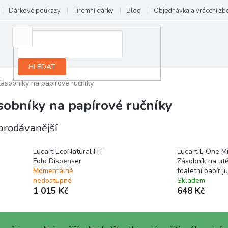
Dárkové poukazy
Firemní dárky
Blog
Objednávka a vrácení zb
HLEDAT
ásobníky na papírové ručníky
sobníky na papírové ručníky
prodávanější
Lucart EcoNatural HT
Lucart L-One Mi
Fold Dispenser
Zásobník na utě
Momentálně
toaletní papír 
nedostupné
Skladem
1 015 Kč
648 Kč