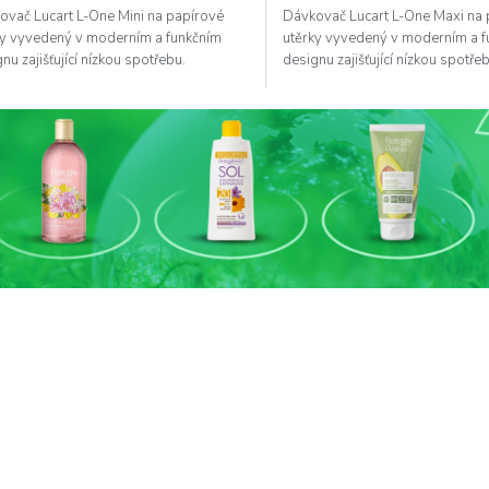
ovač Lucart L-One Mini na papírové
Dávkovač Lucart L-One Maxi na
ky vyvedený v moderním a funkčním
utěrky vyvedený v moderním a 
nu zajišťující nízkou spotřebu.
designu zajišťující nízkou spotře
O
v
l
á
d
a
c
í