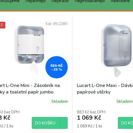
oručujeme
Nejlevnější
Nejdražší
Nejprodávanější
Abecedně
Kód:
892288I
CE
925 KČ
–29 %
rt L-One Mini - Zásobník na
Lucart L-One Maxi - Dávk
ky a toaletní papír jumbo
papírové utěrky
Skladem
Skladem 
Kč bez DPH
883 Kč bez DPH
8 Kč
1 069 Kč
DO KOŠÍKU
DO KO
á
Měrná
č / 1 ks
1 069 Kč / 1 ks
cena: