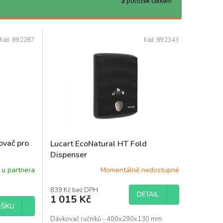
3
položek celkem
Kód:
892287
Kód:
892343
ovač pro
Lucart EcoNatural HT Fold
Dispenser
u partnera
Momentálně nedostupné
839 Kč bez DPH
DETAIL
1 015 Kč
ŠÍKU
Dávkovač ručníků - 400x290x130 mm