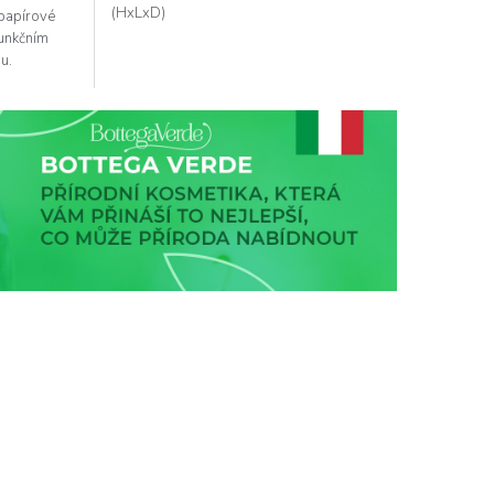
(HxLxD)
 papírové
funkčním
bu.