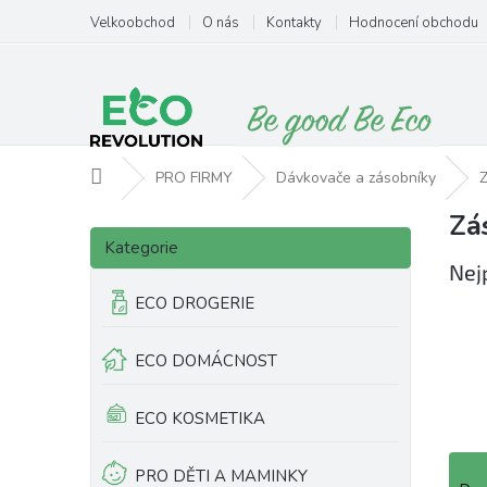
Přejít
Velkoobchod
O nás
Kontakty
Hodnocení obchodu
na
obsah
Domů
PRO FIRMY
Dávkovače a zásobníky
Z
Zá
P
Přeskočit
o
Kategorie
kategorie
s
Nej
t
ECO DROGERIE
r
a
ECO DOMÁCNOST
n
n
í
ECO KOSMETIKA
p
a
Ř
PRO DĚTI A MAMINKY
n