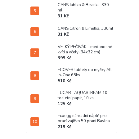
CANS Jablko & Bezinka, 330
ml
31 Kč
CANS Citron & Limetka, 330ml
31 Kč
VELKÝ PEČIVÁK - medonosné
kvítí a včely (34x32 cm)
399 Kč
ECOVER tablety do myčky All-
In-One 68ks
510 Kč
LUCART AQUASTREAM 10 -
toaletní papír, 10 ks
125 Kč
Ecoegg náhradní náplň pro
prací vajíčko 50 praní Bavlna
219 Kč