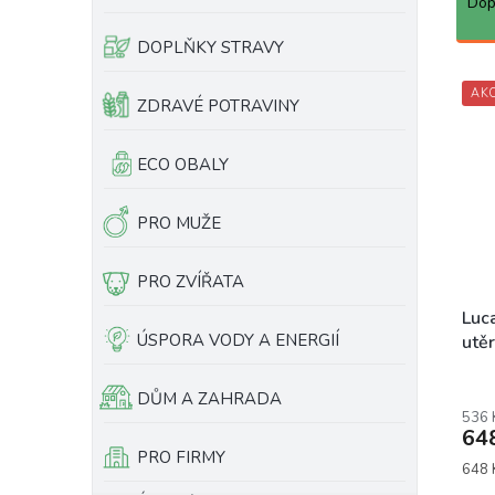
a
Dop
e
z
l
e
DOPLŇKY STRAVY
n
V
í
AK
ý
ZDRAVÉ POTRAVINY
p
p
r
i
ECO OBALY
o
s
d
p
u
r
PRO MUŽE
k
o
t
d
PRO ZVÍŘATA
ů
u
k
Luca
ÚSPORA VODY A ENERGIÍ
t
utěr
ů
DŮM A ZAHRADA
536 
64
PRO FIRMY
Měrn
648 K
cena: