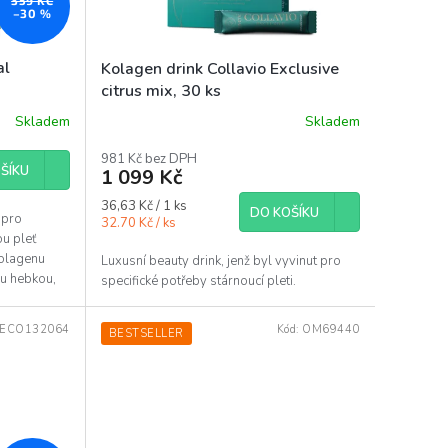
359 KČ
–30 %
al
Kolagen drink Collavio Exclusive
citrus mix, 30 ks
Skladem
Skladem
Průměrné
hodnocení
981 Kč bez DPH
produktu
ŠÍKU
1 099 Kč
je
5,0
Měrná
36,63 Kč / 1 ks
DO KOŠÍKU
z
 pro
cena:
32.70 Kč / ks
5
u pleť
hvězdiček.
kolagenu
Luxusní beauty drink, jenž byl vyvinut pro
ku hebkou,
specifické potřeby stárnoucí pleti.
ECO132064
Kód:
OM69440
BESTSELLER