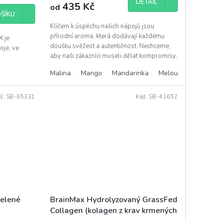
DETAIL
435 Kč
od
ŠÍKU
Klíčem k úspěchu našich nápojů jsou
přírodní aroma, která dodávají každému
 je
doušku svěžest a autentičnost. Nechceme,
oje, ve
aby naši zákazníci museli dělat kompromisy,
proto jsme...
Malina
Mango
Mandarinka
Meloun
Citron
d:
SB-65331
Kód:
SB-41652
BrainMax Hydrolyzovaný GrassFed
zelené
Collagen (kolagen z krav krmených
trávou), 200 g