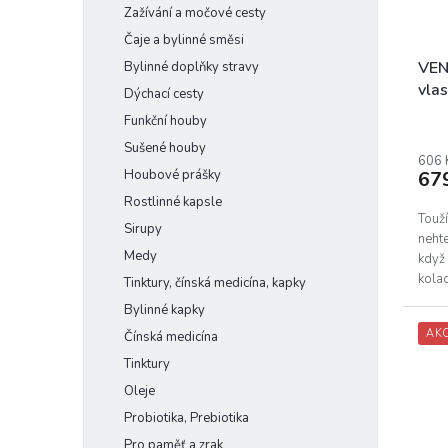
k
o
Zažívání a močové cesty
t
d
Čaje a bylinné směsi
ů
u
k
VEN
Bylinné doplňky stravy
t
vlas
Dýchací cesty
ů
Funkční houby
Sušené houby
606 
Houbové prášky
67
Rostlinné kapsle
Touž
Sirupy
nehte
Medy
když 
kola
Tinktury, čínská medicína, kapky
našla
Bylinné kapky
AK
Čínská medicína
Tinktury
Oleje
Probiotika, Prebiotika
Pro paměť a zrak