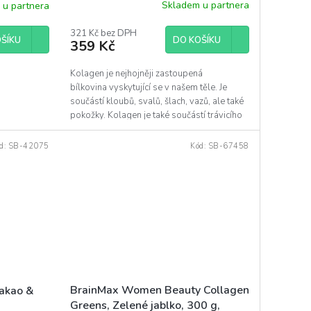
Skladem u partnera
 u partnera
321 Kč bez DPH
DO KOŠÍKU
ŠÍKU
359 Kč
Kolagen je nejhojněji zastoupená
bílkovina vyskytující se v našem těle. Je
součástí kloubů, svalů, šlach, vazů, ale také
pokožky. Kolagen je také součástí trávicího
systému i...
d:
SB-42075
Kód:
SB-67458
BrainMax Women Beauty Collagen
Kakao &
Greens, Zelené jablko, 300 g,