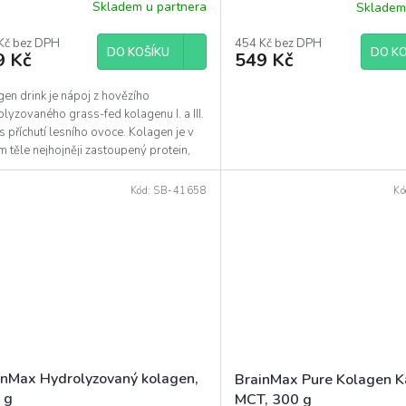
Skladem u partnera
Skladem
Kč bez DPH
454 Kč bez DPH
DO KOŠÍKU
DO KO
9 Kč
549 Kč
en drink je nápoj z hovězího
lyzovaného grass-fed kolagenu I. a III.
s příchutí lesního ovoce. Kolagen je v
 těle nejhojněji zastoupený protein,
tvoří...
Kód:
SB-41658
Kó
inMax Hydrolyzovaný kolagen,
BrainMax Pure Kolagen 
 g
MCT, 300 g