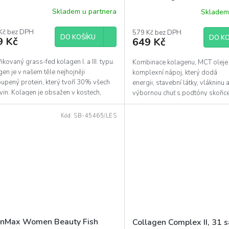
Skladem u partnera
Skladem
Kč bez DPH
579 Kč bez DPH
DO KOŠÍKU
DO KO
9 Kč
649 Kč
fikovaný grass-fed kolagen I. a III. typu.
Kombinace kolagenu, MCT oleje 
en je v našem těle nejhojněji
komplexní nápoj, který dodá
upený protein, který tvoří 30% všech
energii, stavební látky, vlákninu 
vin. Kolagen je obsažen v kostech,
výbornou chuť s podtóny skořice
ech,...
ideální pomocník do...
Kód:
SB-45465/LES
inMax Women Beauty Fish
Collagen Complex II, 31 