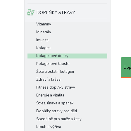
e
l
DOPLŇKY STRAVY
Vitamíny
Minerály
Imunita
Kolagen
Kolagenové drinky
Ř
Kolagenové kapsle
a
Dop
Želé a ostatní kolagen
z
e
Zdraví a krása
n
V
Fitness doplňky stravy
í
ý
Energie a vitalita
p
p
Stres, únava a spánek
r
i
o
Doplňky stravy pro děti
s
d
p
Speciálně pro muže a ženy
u
r
Kloubní výživa