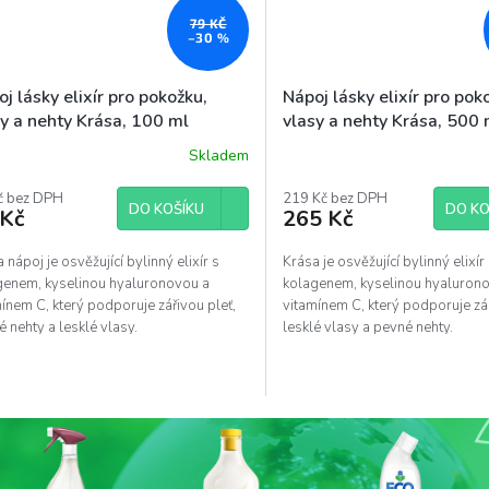
79 KČ
–30 %
j lásky elixír pro pokožku,
Nápoj lásky elixír pro pok
sy a nehty Krása, 100 ml
vlasy a nehty Krása, 500 
Skladem
ěrné
Průměrné
ocení
hodnocení
uktu
č bez DPH
produktu
219 Kč bez DPH
DO KOŠÍKU
DO KO
 Kč
265 Kč
je
5,0
z
 nápoj je osvěžující bylinný elixír s
Krása je osvěžující bylinný elixír
5
genem, kyselinou hyaluronovou a
kolagenem, kyselinou hyaluron
diček.
hvězdiček.
ínem C, který podporuje zářivou pleť,
vitamínem C, který podporuje zář
 nehty a lesklé vlasy.
lesklé vlasy a pevné nehty.