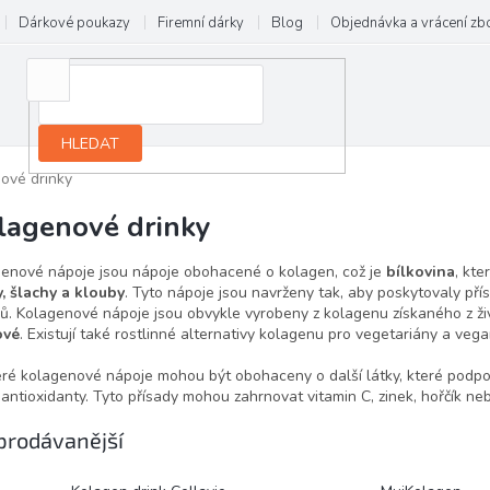
Dárkové poukazy
Firemní dárky
Blog
Objednávka a vrácení zb
HLEDAT
ové drinky
lagenové drinky
enové nápoje jsou nápoje obohacené o kolagen, což je
bílkovina
, kte
, šlachy a klouby
. Tyto nápoje jsou navrženy tak, aby poskytovaly př
ů. Kolagenové nápoje jsou obvykle vyrobeny z kolagenu získaného z živ
ové
. Existují také rostlinné alternativy kolagenu pro vegetariány a vega
ré kolagenové nápoje mohou být obohaceny o další látky, které podporuj
antioxidanty. Tyto přísady mohou zahrnovat vitamin C, zinek, hořčík ne
prodávanější