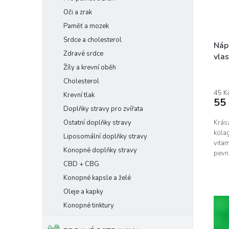
Oči a zrak
Paměť a mozek
Srdce a cholesterol
Nápo
Zdravé srdce
vla
Žíly a krevní oběh
Prům
Cholesterol
hodn
prod
45 K
Krevní tlak
55
je
Doplňky stravy pro zvířata
5,0
z
Ostatní doplňky stravy
Krása
5
kola
Liposomální doplňky stravy
hvěz
vitam
Konopné doplňky stravy
pevné
CBD + CBG
Konopné kapsle a želé
Oleje a kapky
Konopné tinktury