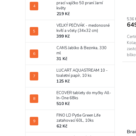
prací vajíčko 50 praní Jarní
květy
219 Kč
536 
64
VELKÝ PEČIVÁK - medonosné
kvítí a včely (34x32 cm)
399 Kč
Certi
Kolag
CANS Jablko & Bezinka, 330
zasto
ml
bílko
31 Kč
kloub
LUCART AQUASTREAM 10 -
toaletní papír, 10 ks
125 Kč
ECOVER tablety do myčky All-
In-One 68ks
510 Kč
FINO LD Pytle Green Life
zatahovací 60L, 10ks
62 Kč
Bra