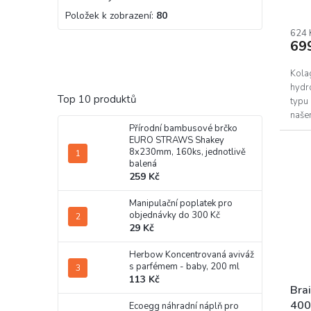
Položek k zobrazení:
80
624 
69
Kolag
hydro
Top 10 produktů
typu 
našem
Přírodní bambusové brčko
který 
EURO STRAWS Shakey
8x230mm, 160ks, jednotlivě
balená
259 Kč
Manipulační poplatek pro
objednávky do 300 Kč
29 Kč
Herbow Koncentrovaná aviváž
s parfémem - baby, 200 ml
113 Kč
Bra
400
Ecoegg náhradní náplň pro