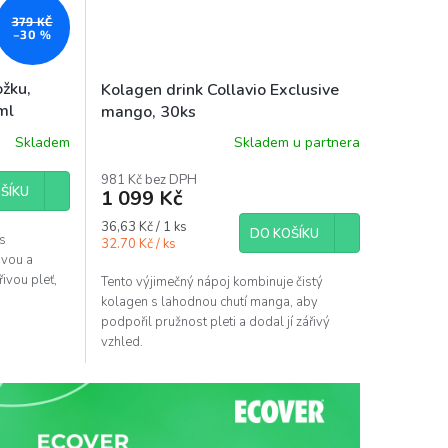
379 KČ
–30 %
ožku,
Kolagen drink Collavio Exclusive
ml
mango, 30ks
Skladem
Skladem u partnera
Průměrné
hodnocení
981 Kč bez DPH
produktu
ŠÍKU
1 099 Kč
je
5,0
Měrná
36,63 Kč / 1 ks
DO KOŠÍKU
z
 s
cena:
32.70 Kč / ks
5
ovou a
hvězdiček.
ivou pleť,
Tento výjimečný nápoj kombinuje čistý
kolagen s lahodnou chutí manga, aby
podpořil pružnost pleti a dodal jí zářivý
vzhled.