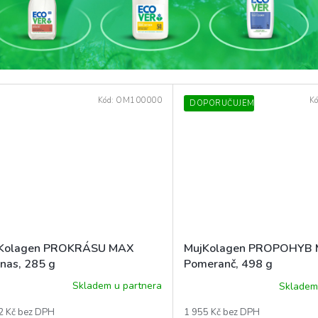
Kód:
OM100000
K
DOPORUČUJEME
Kolagen PROKRÁSU MAX
MujKolagen PROPOHYB 
nas, 285 g
Pomeranč, 498 g
Skladem u partnera
Skladem
2 Kč bez DPH
1 955 Kč bez DPH