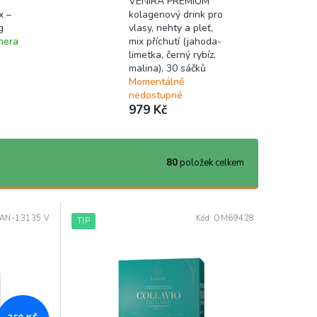
VENIRA PREMIUM
 –
kolagenový drink pro
g
vlasy, nehty a pleť,
nera
mix příchutí (jahoda-
limetka, černý rybíz,
malina), 30 sáčků
Momentálně
nedostupné
979 Kč
80
položek celkem
AN-13135 V
Kód:
OM69428
TIP