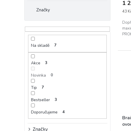
1 
Značky
Měrn
43 Kč
cena:
Dopře
maxi
PRO
Na skladě
7
Akce
3
Novinka
0
Tip
7
Bestseller
3
Doporučujeme
4
Bra
ovo
Značky