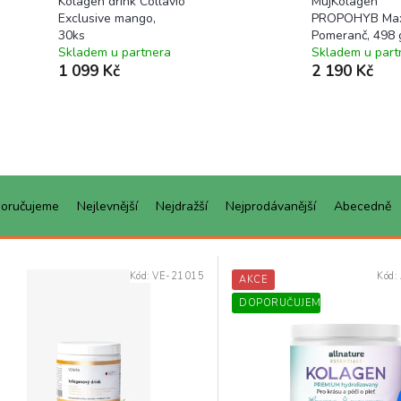
Kolagen drink Collavio
MujKolagen
Exclusive mango,
PROPOHYB Max
30ks
Pomeranč, 498 
Skladem u partnera
Skladem u part
1 099 Kč
2 190 Kč
oručujeme
Nejlevnější
Nejdražší
Nejprodávanější
Abecedně
Kód:
VE-21015
Kód:
AKCE
DOPORUČUJEME