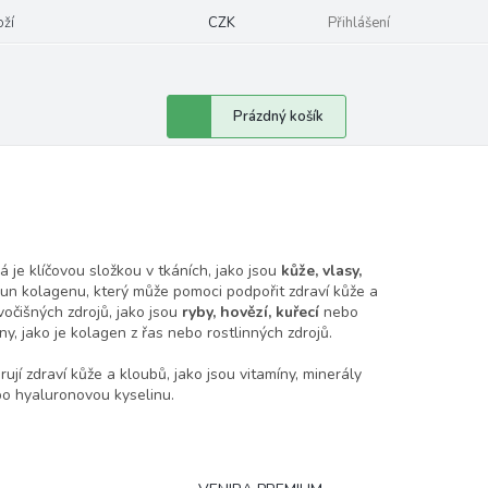
oží
CZK
Přihlášení
Nákupní
Prázdný košík
košík
rá je klíčovou složkou v tkáních, jako jsou
kůže, vlasy,
ísun kolagenu, který může pomoci podpořit zdraví kůže a
očišných zdrojů, jako jsou
ryby, hovězí, kuřecí
nebo
ny, jako je kolagen z řas nebo rostlinných zdrojů.
í zdraví kůže a kloubů, jako jsou vitamíny, minerály
bo hyaluronovou kyselinu.