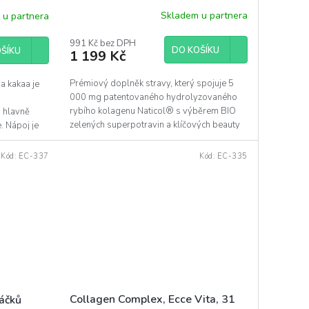
Skladem u partnera
 u partnera
991 Kč bez DPH
DO KOŠÍKU
ŠÍKU
1 199 Kč
Prémiový doplněk stravy, který spojuje 5
a kakaa je
000 mg patentovaného hydrolyzovaného
rybího kolagenu Naticol® s výběrem BIO
a hlavně
zelených superpotravin a klíčových beauty
. Nápoj je
složek.
Kód:
EC-337
Kód:
EC-335
Collagen Complex, Ecce Vita, 31
sáčků