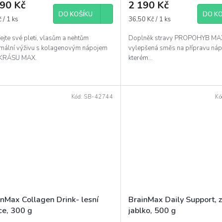
290 Kč
2 190 Kč
DO KOŠÍKU
DO KO
á
Měrná
 / 1 ks
36,50 Kč / 1 ks
cena:
jte své pleti, vlasům a nehtům
Doplněk stravy PROPOHYB MAX
mální výživu s kolagenovým nápojem
vylepšená směs na přípravu náp
KRÁSU MAX.
kterém...
Kód:
SB-42744
Kó
inMax Collagen Drink- lesní
BrainMax Daily Support, 
ce, 300 g
jablko, 500 g