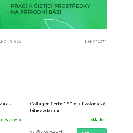
ód:
OM81960
Kód:
GF6070
Collagen Forte 180 g + Ekologická
Max –
láhev zdarma
Skladem
 u partnera
od 388 Kč bez DPH