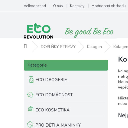
Přejít
Velkoobchod
O nás
Kontakty
Hodnocení obchodu
na
obsah
Domů
DOPLŇKY STRAVY
Kolagen
Kolagen
Ko
P
Přeskočit
o
Kategorie
kategorie
s
Kolag
t
nehty
ECO DROGERIE
kloub
r
vepř
a
ECO DOMÁCNOST
n
Někte
n
nebo 
í
ECO KOSMETIKA
p
Nej
a
PRO DĚTI A MAMINKY
n