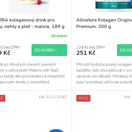
IRA kolagenový drink pro
Allnature Kolagen Origin
y, nehty a pleť - malina, 189 g
Premium, 200 g
Skladem
Průměrné
hodnocení
Kč bez DPH
produktu
224 Kč bez DPH
DO KOŠÍKU
DO KO
9 Kč
251 Kč
je
5,0
z
íte po dlouhých vlasech, pevných
Přírodní hydrolyzovaný kolagen
5
ch a zářivé pleti? Máte to mít! Stačí,
každého, kdo chce pečovat o svo
hvězdiček.
si každý den pochutnáte na instantním
opravdu od základů. Molekuly 
genovém drinku s mimořádně
typu I pomáhají udržovat pokož
paným složením, a...
pružnou a dlouhodobě...
Kód:
ECO132067
Kód:
CE
AKCE