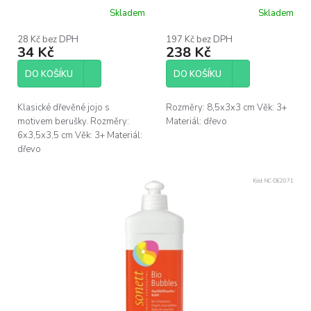
u
Skladem
Skladem
k
t
28 Kč bez DPH
197 Kč bez DPH
ů
34 Kč
238 Kč
DO KOŠÍKU
DO KOŠÍKU
Klasické dřevěné jojo s
Rozměry: 8,5x3x3 cm Věk: 3+
motivem berušky. Rozměry:
Materiál: dřevo
6x3,5x3,5 cm Věk: 3+ Materiál:
dřevo
Kód:
NC-DE2071