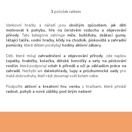
3
položek celkem
O
v
l
Venkovní hračky a nářadí jsou
skvělým způsobem, jak děti
motivovat k pohybu, hře na čerstvém vzduchu a objevování
á
přírody
. Tato kategorie zahrnuje
míče, bublifuky, skákací gumy,
d
létající talíře, vodní hračky, křídy na chodník, pískoviště a zahradní
a
pomůcky
, které dětem poskytují
hodiny aktivní zábavy
.
c
í
Děti, které milují
zahradničení a objevování přírody
, zde najdou
p
lopatky, hrabičky, kolečka, dětské konvičky a sety na pěstování
r
rostlin
, které podporují
vztah k přírodě a učí je základům práce na
v
zahradě
. Nechybí ani
dalekohledy, lupy a průzkumnické sady
pro
k
malé dobrodruhy, kteří rádi zkoumají svět kolem sebe.
y
v
Podpořte
aktivní a kreativní hru venku
s hračkami, které přináší
radost, pohyb a nové zážitky pod širým nebem
!
ý
p
i
s
Z
u
á
p