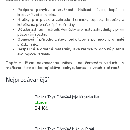
Podpora pohybu a zručnosti:
Skákání, házení, kopání i
kreativní tvoření venku.
Hračky pro písek a zahradu:
Formičky, lopatky, hrabičky a
kolečka na přenášení písku či hlíny.
Dětské zahradní nářadí:
Pomůcky pro malé zahradníky a první
pěstování rostlin.
Objevování přírody:
Dalekohledy, lupy a pomůcky pro malé
průzkumníky.
Bezpečné a odolné materiály:
Kvalitní dřevo, odolný plast a
ekologické varianty.
Dopřejte dětem
nekonečnou zábavu na čerstvém vzduchu
s
hračkami, které podporují
aktivní pohyb, fantazii a vztah k přírodě
.
Nejprodávanější
Bigjigs Toys Dřevěné jojo Kačenka1ks
Skladem
34 Kč
Bigjigs Toys Dřevěné kuželky Piráti