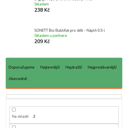
Skladem
238 Kč
SONETT Bio Bublifuk pro děti - Náplň 0,5 l
Skladem u partnera
209 Kč
Ř
a
Doporučujeme
Nejlevnější
Nejdražší
Nejprodávanější
z
e
Abecedně
n
í
p
r
o
d
Na skladě
2
u