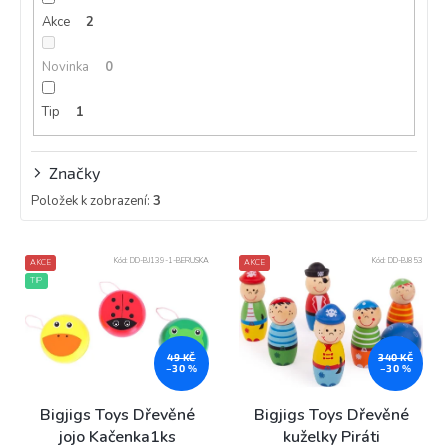
k
Akce
2
t
ů
Novinka
0
Tip
1
Značky
Položek k zobrazení:
3
V
Kód:
DD-BJ139-1-BERUSKA
Kód:
DD-BJ853
AKCE
AKCE
ý
TIP
p
i
s
p
49 KČ
340 KČ
–30 %
–30 %
r
o
Bigjigs Toys Dřevěné
Bigjigs Toys Dřevěné
d
jojo Kačenka1ks
kuželky Piráti