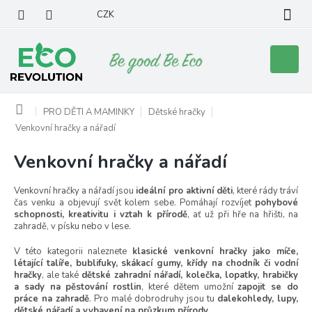
Přejít
CZK
na
obsah
Nákupní
košík
Domů
PRO DĚTI A MAMINKY
Dětské hračky
Venkovní hračky a nářadí
Venkovní hračky a nářadí
Venkovní hračky a nářadí jsou
ideální pro aktivní děti
, které rády tráví
čas venku a objevují svět kolem sebe. Pomáhají rozvíjet
pohybové
schopnosti, kreativitu i vztah k přírodě
, ať už při hře na hřišti, na
zahradě, v písku nebo v lese.
V této kategorii naleznete
klasické venkovní hračky jako míče,
létající talíře, bublifuky, skákací gumy, křídy na chodník či vodní
hračky
, ale také
dětské zahradní nářadí, kolečka, lopatky, hrabičky
a sady na pěstování rostlin
, které dětem umožní
zapojit se do
práce na zahradě
. Pro malé dobrodruhy jsou tu
dalekohledy, lupy,
dětské nářadí a vybavení na průzkum přírody
.