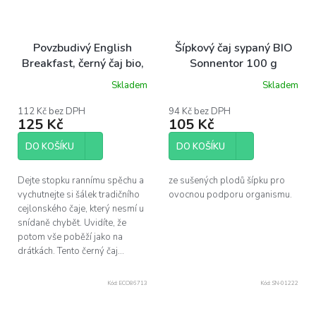
Povzbudivý English
Šípkový čaj sypaný BIO
Breakfast, černý čaj bio,
Sonnentor 100 g
70 g syp.
Skladem
Skladem
112 Kč bez DPH
94 Kč bez DPH
125 Kč
105 Kč
DO KOŠÍKU
DO KOŠÍKU
Dejte stopku rannímu spěchu a
ze sušených plodů šípku pro
vychutnejte si šálek tradičního
ovocnou podporu organismu.
cejlonského čaje, který nesmí u
snídaně chybět. Uvidíte, že
potom vše poběží jako na
drátkách. Tento černý čaj...
Kód:
ECO86713
Kód:
SN-01222