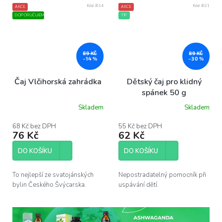
Kód:
J014
Kód:
J021
AKCE
AKCE
DOPORUČUJEME
TIP
89 KČ
89 KČ
–14 %
–30 %
Čaj Vlčihorská zahrádka
Dětský čaj pro klidný
spánek 50 g
Skladem
Skladem
Průměrné
Průměrné
hodnocení
hodnocení
produktu
produktu
68 Kč bez DPH
55 Kč bez DPH
76 Kč
62 Kč
je
je
5,0
5,0
z
z
DO KOŠÍKU
DO KOŠÍKU
5
5
hvězdiček.
hvězdiček.
To nejlepší ze svatojánských
Nepostradatelný pomocník při
bylin Českého Švýcarska.
uspávání dětí.