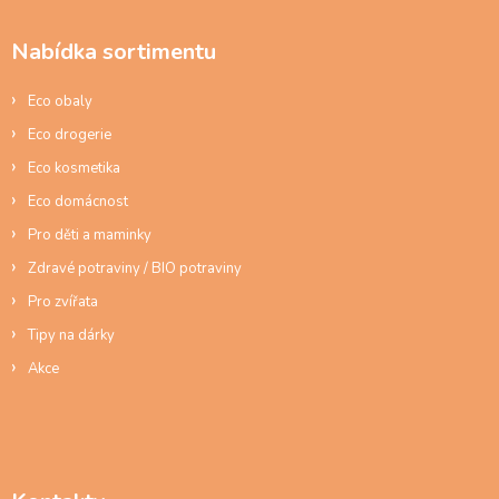
p
a
Nabídka sortimentu
t
í
Eco obaly
Eco drogerie
Eco kosmetika
Eco domácnost
Pro děti a maminky
Zdravé potraviny / BIO potraviny
Pro zvířata
Tipy na dárky
Akce