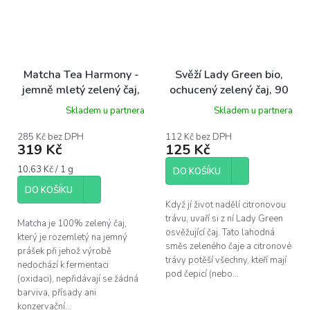
Matcha Tea Harmony -
Svěží Lady Green bio,
jemně mletý zelený čaj,
ochucený zelený čaj, 90
60g
g syp.
Skladem u partnera
Skladem u partnera
285 Kč bez DPH
112 Kč bez DPH
319 Kč
125 Kč
Měrná
10,63 Kč / 1 g
DO KOŠÍKU
cena:
DO KOŠÍKU
Když jí život nadělí citronovou
trávu, uvaří si z ní Lady Green
Matcha je 100% zelený čaj,
osvěžující čaj. Tato lahodná
který je rozemletý na jemný
směs zeleného čaje a citronové
prášek při jehož výrobě
trávy potěší všechny, kteří mají
nedochází k fermentaci
pod čepicí (nebo...
(oxidaci), nepřidávají se žádná
barviva, přísady ani
konzervační...