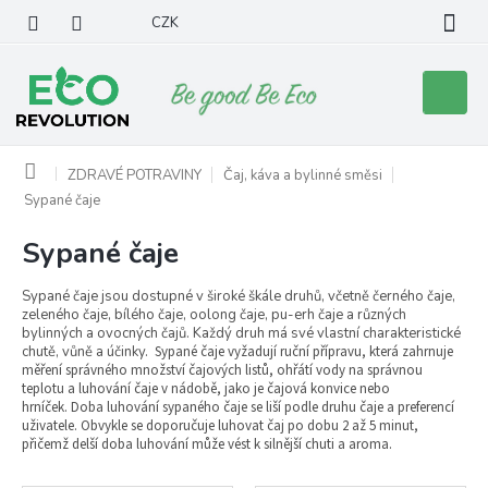
Přejít
CZK
na
obsah
Nákupní
košík
Domů
ZDRAVÉ POTRAVINY
Čaj, káva a bylinné směsi
Sypané čaje
Sypané čaje
Sypané čaje jsou dostupné v široké škále druhů, včetně černého čaje,
zeleného čaje, bílého čaje, oolong čaje, pu-erh čaje a různých
bylinných a ovocných čajů. Každý druh má své vlastní charakteristické
chutě, vůně a účinky.
Sypané čaje vyžadují ruční přípravu, která zahrnuje
měření správného množství čajových listů, ohřátí vody na správnou
teplotu a luhování čaje v nádobě, jako je čajová konvice nebo
hrníček.
Doba luhování sypaného čaje se liší podle druhu čaje a preferencí
uživatele. Obvykle se doporučuje luhovat čaj po dobu 2 až 5 minut,
přičemž delší doba luhování může vést k silnější chuti a aroma.