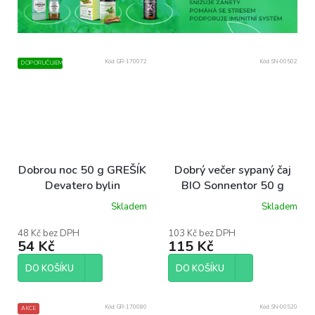
Kód:
GR-170072
Kód:
SN-00502
DOPORUČUJEME
Dobrou noc 50 g GREŠÍK
Dobrý večer sypaný čaj
Devatero bylin
BIO Sonnentor 50 g
Skladem
Skladem
48 Kč bez DPH
103 Kč bez DPH
54 Kč
115 Kč
DO KOŠÍKU
DO KOŠÍKU
Kód:
GR-170080
Kód:
SN-00520
AKCE