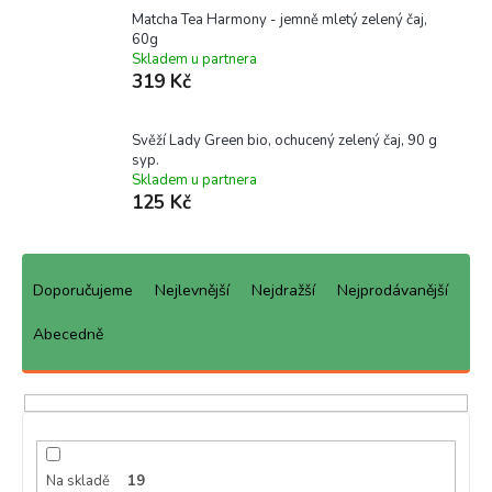
Matcha Tea Harmony - jemně mletý zelený čaj,
60g
Skladem u partnera
319 Kč
Svěží Lady Green bio, ochucený zelený čaj, 90 g
syp.
Skladem u partnera
125 Kč
Ř
a
Doporučujeme
Nejlevnější
Nejdražší
Nejprodávanější
z
e
Abecedně
n
í
p
r
o
d
Na skladě
19