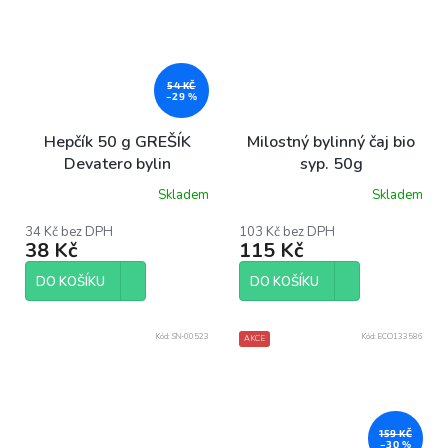
54 KČ
–29 %
Hepčík 50 g GREŠÍK
Milostný bylinný čaj bio
Devatero bylin
syp. 50g
Skladem
Skladem
34 Kč bez DPH
103 Kč bez DPH
38 Kč
115 Kč
DO KOŠÍKU
DO KOŠÍKU
Kód:
SN-00523
Kód:
ECO133586
AKCE
159 KČ
–30 %