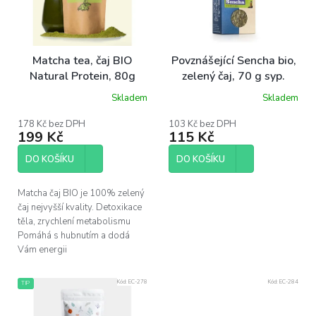
s
p
r
o
Matcha tea, čaj BIO
Povznášející Sencha bio,
d
Natural Protein, 80g
zelený čaj, 70 g syp.
u
Skladem
Skladem
k
t
178 Kč bez DPH
103 Kč bez DPH
ů
199 Kč
115 Kč
DO KOŠÍKU
DO KOŠÍKU
Matcha čaj BIO je 100% zelený
čaj nejvyšší kvality. Detoxikace
těla, zrychlení metabolismu
Pomáhá s hubnutím a dodá
Vám energii
Kód:
EC-278
Kód:
EC-284
TIP