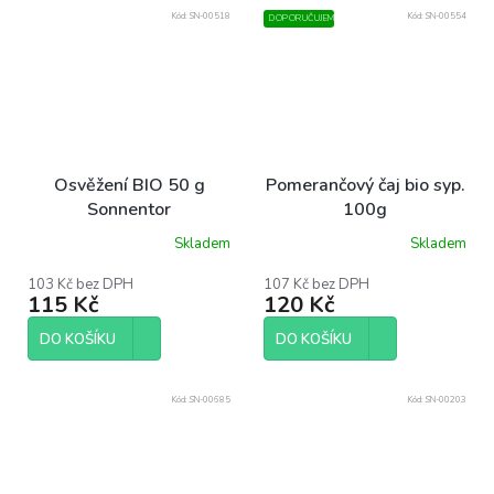
Kód:
SN-00518
Kód:
SN-00554
DOPORUČUJEME
Osvěžení BIO 50 g
Pomerančový čaj bio syp.
Sonnentor
100g
Skladem
Skladem
103 Kč bez DPH
107 Kč bez DPH
115 Kč
120 Kč
DO KOŠÍKU
DO KOŠÍKU
Kód:
SN-00685
Kód:
SN-00203