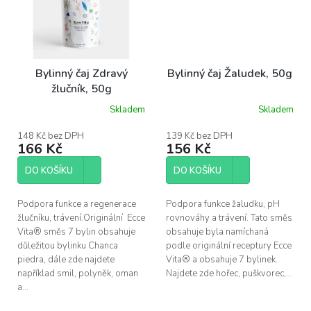
Bylinný čaj Zdravý
Bylinný čaj Žaludek, 50g
žlučník, 50g
Skladem
Skladem
Průměrné
hodnocení
produktu
148 Kč bez DPH
139 Kč bez DPH
166 Kč
156 Kč
je
5,0
z
DO KOŠÍKU
DO KOŠÍKU
5
hvězdiček.
Podpora funkce a regenerace
Podpora funkce žaludku, pH
žlučníku, trávení.Originální Ecce
rovnováhy a trávení. Tato směs
Vita® směs 7 bylin obsahuje
obsahuje byla namíchaná
důležitou bylinku Chanca
podle originální receptury Ecce
piedra, dále zde najdete
Vita® a obsahuje 7 bylinek.
například smil, polyněk, oman
Najdete zde hořec, puškvorec,...
a...