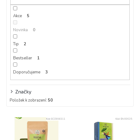
u
k
Akce
5
t
ů
Novinka
0
Tip
2
Bestseller
1
Doporučujeme
3
Značky
Položek k zobrazení:
50
V
Kód:
ECO998311
Kód:
SN-00635
ý
p
i