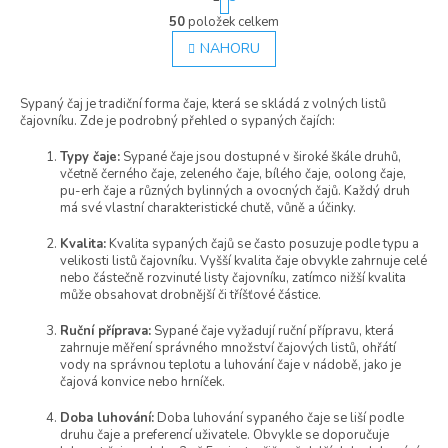
t
r
50
položek celkem
O
á
v
NAHORU
n
l
k
á
o
Sypaný čaj je tradiční forma čaje, která se skládá z volných listů
d
v
čajovníku. Zde je podrobný přehled o sypaných čajích:
á
a
n
c
í
Typy čaje:
Sypané čaje jsou dostupné v široké škále druhů,
í
včetně černého čaje, zeleného čaje, bílého čaje, oolong čaje,
p
pu-erh čaje a různých bylinných a ovocných čajů. Každý druh
r
má své vlastní charakteristické chutě, vůně a účinky.
v
k
Kvalita:
Kvalita sypaných čajů se často posuzuje podle typu a
y
velikosti listů čajovníku. Vyšší kvalita čaje obvykle zahrnuje celé
v
nebo částečně rozvinuté listy čajovníku, zatímco nižší kvalita
ý
může obsahovat drobnější či tříšťové částice.
p
Ruční příprava:
Sypané čaje vyžadují ruční přípravu, která
i
zahrnuje měření správného množství čajových listů, ohřátí
s
vody na správnou teplotu a luhování čaje v nádobě, jako je
u
čajová konvice nebo hrníček.
Doba luhování:
Doba luhování sypaného čaje se liší podle
druhu čaje a preferencí uživatele. Obvykle se doporučuje