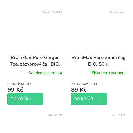
Kód:
SB-47655/50
Kód:
SB-62784
BrainMax Pure Ginger
BrainMax Pure Zimní čaj,
Tea, zázvorový čaj, BIO,
BIO, 50 g
50 g, EXPIRACE 11/25
Skladem u partnera
Skladem u partnera
82 Kč bez DPH
74 Kč bez DPH
99 Kč
89 Kč
DO KOŠÍKU
DO KOŠÍKU
Kód:
EC-255
Kód:
EC-266