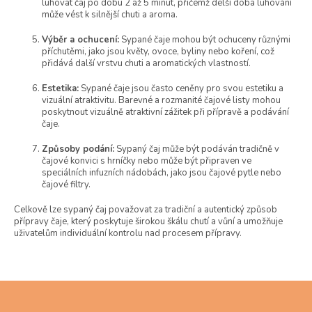
luhovat čaj po dobu 2 až 5 minut, přičemž delší doba luhování
může vést k silnější chuti a aroma.
Výběr a ochucení:
Sypané čaje mohou být ochuceny různými
příchutěmi, jako jsou květy, ovoce, byliny nebo koření, což
přidává další vrstvu chuti a aromatických vlastností.
Estetika:
Sypané čaje jsou často ceněny pro svou estetiku a
vizuální atraktivitu. Barevné a rozmanité čajové listy mohou
poskytnout vizuálně atraktivní zážitek při přípravě a podávání
čaje.
Způsoby podání:
Sypaný čaj může být podáván tradičně v
čajové konvici s hrníčky nebo může být připraven ve
speciálních infuzních nádobách, jako jsou čajové pytle nebo
čajové filtry.
Celkově lze sypaný čaj považovat za tradiční a autentický způsob
přípravy čaje, který poskytuje širokou škálu chutí a vůní a umožňuje
uživatelům individuální kontrolu nad procesem přípravy.
Z
á