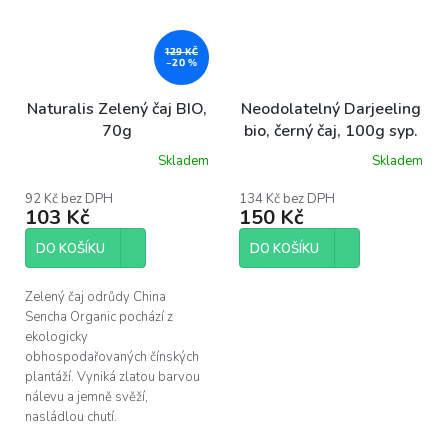
129 KČ
–20 %
Naturalis Zelený čaj BIO,
Neodolatelný Darjeeling
70g
bio, černý čaj, 100g syp.
Skladem
Skladem
92 Kč bez DPH
134 Kč bez DPH
103 Kč
150 Kč
DO KOŠÍKU
DO KOŠÍKU
Zelený čaj odrůdy China
Sencha Organic pochází z
ekologicky
obhospodařovaných čínských
plantáží. Vyniká zlatou barvou
nálevu a jemně svěží,
nasládlou chutí.