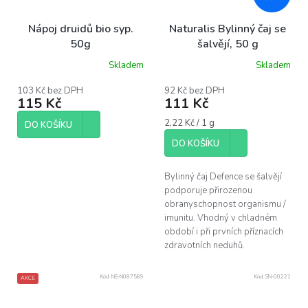
Nápoj druidů bio syp.
Naturalis Bylinný čaj se
50g
šalvějí, 50 g
Skladem
Skladem
103 Kč bez DPH
92 Kč bez DPH
115 Kč
111 Kč
Měrná
2,22 Kč / 1 g
DO KOŠÍKU
cena:
DO KOŠÍKU
Bylinný čaj Defence se šalvějí
podporuje přirozenou
obranyschopnost organismu /
imunitu. Vhodný v chladném
období i při prvních příznacích
zdravotních neduhů.
Kód:
NS-N087589
Kód:
SN-00221
AKCE