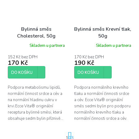
Bylinná směs
Bylinná směs Krevní tlak,
Cholesterol, 50g
50g
Skladem u partnera
Skladem u partnera
152 Kč bez DPH
170 Kč bez DPH
170 Kč
190 Kč
DO KOŠÍKU
DO KOŠÍKU
Podpora metabolismu lipidů,
Podpora normálního krevního
normální činnost srdce a cév a
tlaku a normální činnosti srdce
na normální hladinu cukru v
a cév. Ecce Vita® originální
krvi.Ecce Vita® originální
směs sedmi bylin pro podporu
receptura bylinné směsi, která
normálního krevního tlaku a
obsahuje sedm bylin příznivě...
normální činnosti srdce a cév.
S
1
3