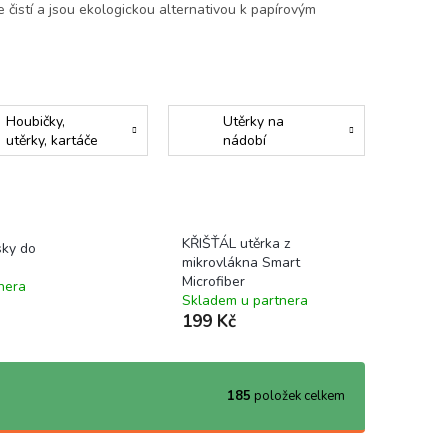
 čistí a jsou ekologickou alternativou k papírovým
Houbičky,
Utěrky na
utěrky, kartáče
nádobí
KŘIŠŤÁL utěrka z
sky do
mikrovlákna Smart
Microfiber
nera
Skladem u partnera
199 Kč
185
položek celkem