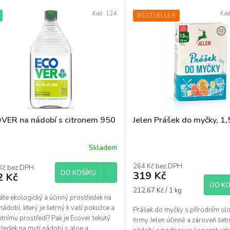
Kód:
124
Kó
BESTSELLER
VER na nádobí s citronem 950
Jelen Prášek do myčky, 1
Skladem
ěrné
ocení
264 Kč bez DPH
uktu
Kč bez DPH
DO KOŠÍKU
319 Kč
2 Kč
DO KO
Měrná
212,67 Kč / 1 kg
áte ekologický a účinný prostředek na
cena:
nádobí, který je šetrný k vaší pokožce a
Prášek do myčky s přírodním sl
diček.
otnímu prostředí? Pak je Ecover tekutý
firmy Jelen účinně a zároveň šetrn
ředek na mytí nádobí s aloe a