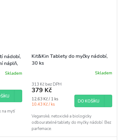
Kit&Kin Tablety do myčky nádobí,
í nádobí,
30 ks
ní náplň,
Skladem
Skladem
313 Kč bez DPH
379 Kč
ŠÍKU
Měrná
12,63 Kč / 1 ks
DO KOŠÍKU
cena:
10.43 Kč / ks
 na mytí
Veganské, netoxické a biologicky
odbouratelné tablety do myčky nádobí. Bez
parfemace.