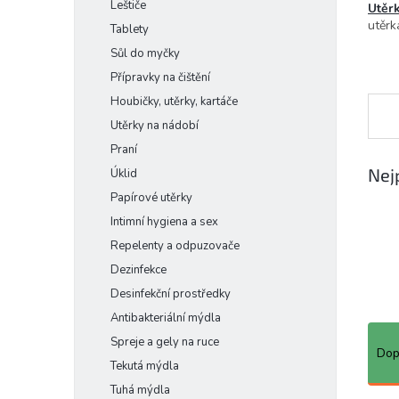
Leštiče
Utěr
e
utěr
Tablety
l
Sůl do myčky
Přípravky na čištění
Houbičky, utěrky, kartáče
Utěrky na nádobí
Praní
Nej
Úklid
Papírové utěrky
Intimní hygiena a sex
Repelenty a odpuzovače
Dezinfekce
Desinfekční prostředky
Antibakteriální mýdla
Ř
Spreje a gely na ruce
a
Dop
Tekutá mýdla
z
e
Tuhá mýdla