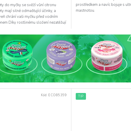
hvězdiček.
prostředkem a navíc bojuje s ult
ty do myčky se svěží vůní citronu
mastnotou.
ty mají silné odmašťující účinky, a
veň chrání vaši myčku před vodním
nem Díky rostlinému složení nezatěžují
í...
Kód:
ECO85359
TIP