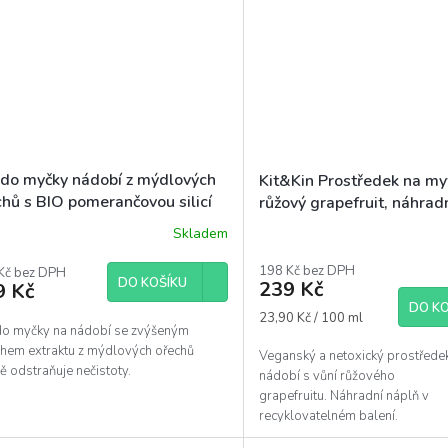
 do myčky nádobí z mýdlových
Kit&Kin Prostředek na myt
chů s BIO pomerančovou silicí
růžový grapefruit, náhrad
ev) Tierra Verde 1l
1l
Skladem
ěrné
ocení
198 Kč bez DPH
uktu
Kč bez DPH
DO KOŠÍKU
239 Kč
9 Kč
DO KO
Měrná
23,90 Kč / 100 ml
do myčky na nádobí se zvýšeným
cena:
hem extraktu z mýdlových ořechů
Veganský a netoxický prostředek
diček.
ě odstraňuje nečistoty.
nádobí s vůní růžového
grapefruitu. Náhradní náplň v
recyklovatelném balení.