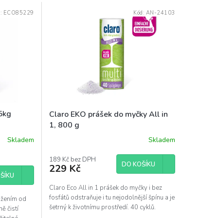
d:
ECO85229
Kód:
AN-24103
,5kg
Claro EKO prášek do myčky All in
1, 800 g
Skladem
Skladem
189 Kč bez DPH
DO KOŠÍKU
229 Kč
ŠÍKU
Claro Eco All in 1 prášek do myčky i bez
fosfátů odstraňuje i tu nejodolnější špínu a je
ožením od
šetrný k životnímu prostředí. 40 cyklů.
ě čistí