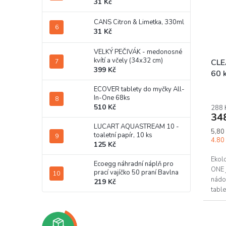
31 Kč
CANS Citron & Limetka, 330ml
31 Kč
VELKÝ PEČIVÁK - medonosné
kvítí a včely (34x32 cm)
CLE
399 Kč
60 
ECOVER tablety do myčky All-
In-One 68ks
510 Kč
288 
34
LUCART AQUASTREAM 10 -
Měrn
5,80 
toaletní papír, 10 ks
cena:
4.80 
125 Kč
Ekol
Ecoegg náhradní náplň pro
ONE 
prací vajíčko 50 praní Bavlna
nádob
219 Kč
table