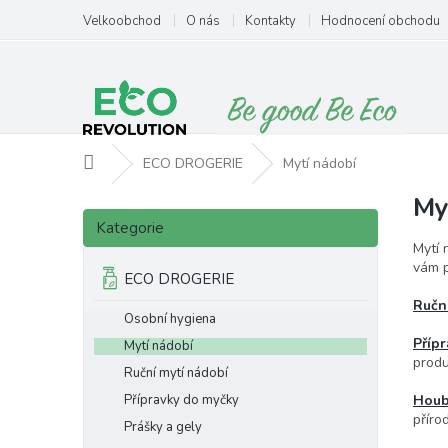
Přejít
Velkoobchod
O nás
Kontakty
Hodnocení obchodu
na
obsah
Domů
ECO DROGERIE
Mytí nádobí
My
P
Přeskočit
o
Kategorie
kategorie
s
Mytí 
t
vám p
ECO DROGERIE
r
Ručn
a
Osobní hygiena
n
Příp
Mytí nádobí
n
produ
Ruční mytí nádobí
í
p
Přípravky do myčky
Houb
příro
a
Prášky a gely
n