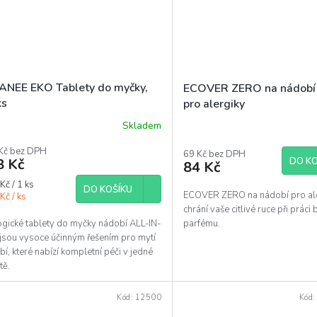
ANEE EKO Tablety do myčky,
ECOVER ZERO na nádobí
ks
pro alergiky
Skladem
Průměrné
hodnocení
Kč bez DPH
produktu
69 Kč bez DPH
DO KO
8 Kč
84 Kč
je
5,0
á
Kč / 1 ks
DO KOŠÍKU
z
ECOVER ZERO na nádobí pro al
Kč / ks
5
chrání vaše citlivé ruce při práci
hvězdiček.
parfému.
ogické tablety do myčky nádobí ALL-IN-
jsou vysoce účinným řešením pro mytí
í, které nabízí kompletní péči v jedné
tě.
Kód:
12500
Kód