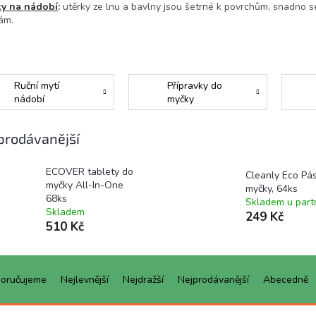
ky na nádobí
:
utěrky ze lnu a bavlny jsou šetrné k povrchům, snadno se
kám.
Ruční mytí
Přípravky do
nádobí
myčky
prodávanější
ECOVER tablety do
Cleanly Eco Pá
myčky All-In-One
myčky, 64ks
68ks
Skladem u part
Skladem
249 Kč
510 Kč
oručujeme
Nejlevnější
Nejdražší
Nejprodávanější
Abecedně