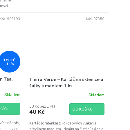
žitelné
 mycí
Kód:
908193
Kód:
07350
139 KČ
–11 %
n Tea,
Tierra Verde – Kartáč na sklenice a
šálky s madlem 1 ks
Skladem
Skladem
Průměrné
hodnocení
produktu
33 Kč bez DPH
ŠÍKU
DO KOŠÍKU
40 Kč
je
5,0
z
více nádobí,
Kartáč (drátěnka) z kokosových vláken s
5
rdním mycím
dřevěným madlem, ideální na čistění sklenic