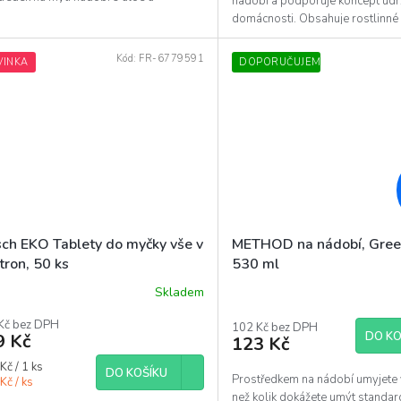
nádobí a podporuje koncept udr
nem...
domácnosti. Obsahuje rostlinné
složky.
Kód:
FR-6779591
VINKA
DOPORUČUJEME
sch EKO Tablety do myčky vše v
METHOD na nádobí, Gree
tron, 50 ks
530 ml
Skladem
Průměrné
hodnocení
Kč bez DPH
produktu
102 Kč bez DPH
DO KO
9 Kč
123 Kč
je
5,0
á
Kč / 1 ks
DO KOŠÍKU
z
Prostředkem na nádobí umyjete 
Kč / ks
5
než kolik dokážete umýt standa