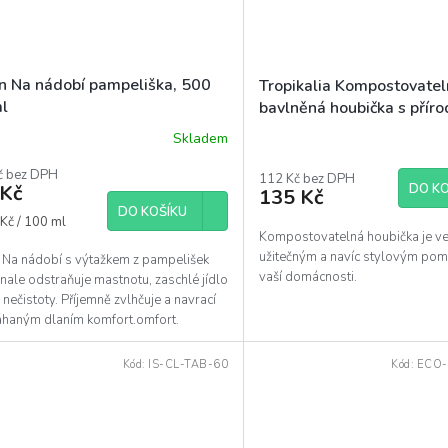
en Na nádobí pampeliška, 500
Tropikalia Kompostovate
l
bavlněná houbička s příro
celulózou
Skladem
Průměrné
hodnocení
č bez DPH
produktu
112 Kč bez DPH
DO KO
 Kč
135 Kč
je
DO KOŠÍKU
5,0
á
Kč / 100 ml
z
Kompostovatelná houbička je v
5
užitečným a navíc stylovým po
n Na nádobí s výtažkem z pampelišek
hvězdiček.
vaší domácnosti.
ale odstraňuje mastnotu, zaschlé jídlo
é nečistoty. Příjemně zvlhčuje a navrací
haným dlaním komfort.omfort.
Kód:
IS-CL-TAB-60
Kód:
ECO-