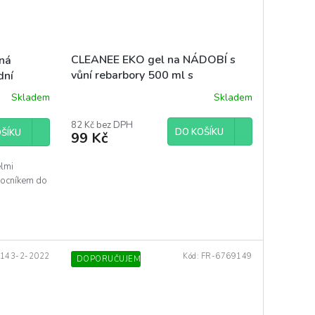
CLEANEE EKO gel na NÁDOBÍ s
lná
vůní rebarbory 500 ml s
dní
dávkovačem
Skladem
Skladem
82 Kč bez DPH
DO KOŠÍKU
ŠÍKU
99 Kč
elmi
mocníkem do
143-2-2022
Kód:
FR-6769149
DOPORUČUJEME