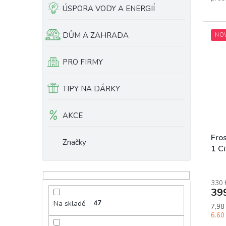
ÚSPORA VODY A ENERGIÍ
citro
DŮM A ZAHRADA
NO
PRO FIRMY
TIPY NA DÁRKY
AKCE
Fro
Značky
1 Ci
330 
39
Na skladě
47
Měrn
7,98 
cena:
6.60 