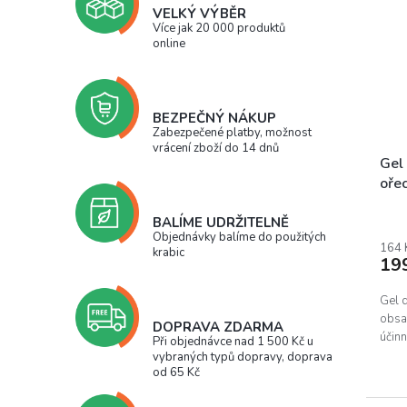
VELKÝ VÝBĚR
Více jak 20 000 produktů
online
BEZPEČNÝ NÁKUP
Zabezpečené platby, možnost
vrácení zboží do 14 dnů
Gel
oře
(láh
Prům
BALÍME UDRŽITELNĚ
hodn
Objednávky balíme do použitých
prod
164 
krabic
19
je
5,0
z
Gel 
5
obsa
DOPRAVA ZDARMA
hvěz
účinn
Při objednávce nad 1 500 Kč u
vybraných typů dopravy, doprava
od 65 Kč