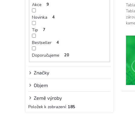
Akce
9
Table
Table
Novinka
4
záro
kame
životn
Tip
7
Bestseller
4
Doporučujeme
20
Značky
Objem
Země výroby
Položek k zobrazení:
185