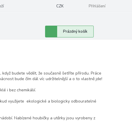
oží
CZK
Přihlášení
Nákupní
Prázdný košík
košík
, když budete vědět, že současně šetříte přírodu. Práce
nost bude čím dál víc udržitelnější a o to vlastně jde!
klé i bez chemikálií.
okud využijete ekologické a biologicky odbouratelné
 nádobí. Nabízené houbičky a utěrky jsou vyrobeny z