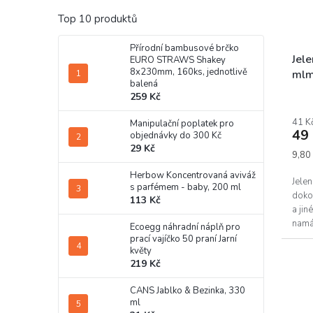
Top 10 produktů
Přírodní bambusové brčko
Jel
EURO STRAWS Shakey
8x230mm, 160ks, jednotlivě
mlm
balená
259 Kč
41 K
Manipulační poplatek pro
49
objednávky do 300 Kč
29 Kč
Měrn
9,80 
cena:
Herbow Koncentrovaná aviváž
Jele
s parfémem - baby, 200 ml
dokon
113 Kč
a jin
namá
Ecoegg náhradní náplň pro
prací vajíčko 50 praní Jarní
květy
219 Kč
CANS Jablko & Bezinka, 330
ml