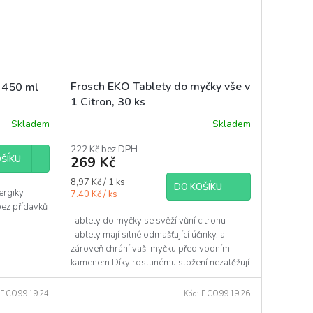
Frosch EKO Tablety do myčky vše v
 450 ml
1 Citron, 30 ks
Skladem
Skladem
222 Kč bez DPH
ŠÍKU
269 Kč
Měrná
8,97 Kč / 1 ks
DO KOŠÍKU
ergiky
cena:
7.40 Kč / ks
 bez přídavků
Tablety do myčky se svěží vůní citronu
Tablety mají silné odmašťující účinky, a
zároveň chrání vaši myčku před vodním
kamenem Díky rostlinému složení nezatěžují
životní prostředí
:
ECO991924
Kód:
ECO991926