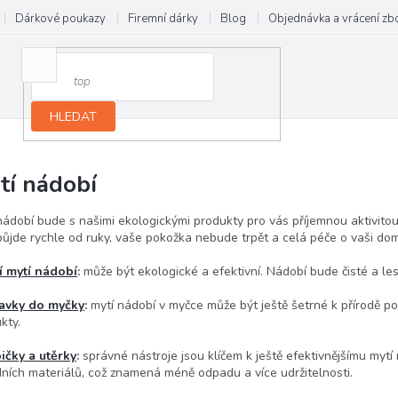
Dárkové poukazy
Firemní dárky
Blog
Objednávka a vrácení zb
HLEDAT
tí nádobí
nádobí bude s našimi ekologickými produkty pro vás příjemnou aktivitou
ůjde rychle od ruky, vaše pokožka nebude trpět a celá péče o vaši domác
í mytí nádobí
:
může být ekologické a efektivní. Nádobí bude čisté a les
ravky do myčky
:
mytí nádobí v myčce může být ještě šetrné k přírodě p
kty.
ičky a utěrky
:
správné nástroje jsou klíčem k ještě efektivnějšímu mytí
dních materiálů, což znamená méně odpadu a více udržitelnosti.