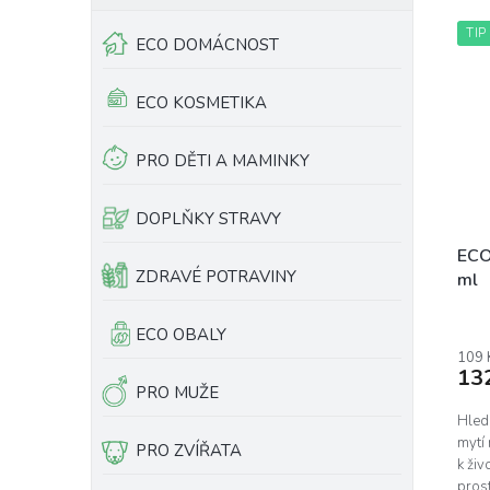
n
V
í
TIP
ý
ECO DOMÁCNOST
p
p
r
i
ECO KOSMETIKA
o
s
d
p
u
r
PRO DĚTI A MAMINKY
k
o
t
d
DOPLŇKY STRAVY
ů
u
k
ECO
ZDRAVÉ POTRAVINY
t
ml
ů
Prům
ECO OBALY
hodn
prod
109 
13
je
PRO MUŽE
5,0
z
Hled
5
mytí 
PRO ZVÍŘATA
hvěz
k živ
prost