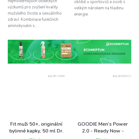
nejmodernějších vědeckých
oblibě u sportovců a osob s
výzkumů pro zvýšení kvality
velkým nárokem na hladinu
mužského života a sexuálního
energie.
zdraví. Kombinace funkčních
aminokyselin s...
Kód:
DP-17689
Kód:
GD-P00317
Fit muži 50+, originální
GOODIE Men's Power
bylinné kapky, 50 ml Dr.
2.0 - Ready Now -
Popov
kapsle, 8 ks