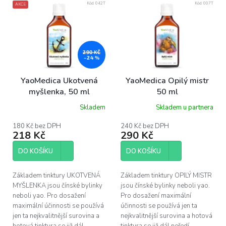
Kód:
042T
Kód:
007T
AKCE
ý
p
i
s
p
290 KČ
–24 %
r
o
YaoMedica Ukotvená
YaoMedica Opilý mistr
d
myšlenka, 50 ml
50 ml
u
Skladem
Skladem u partnera
k
t
180 Kč bez DPH
240 Kč bez DPH
ů
218 Kč
290 Kč
DO KOŠÍKU
DO KOŠÍKU
Základem tinktury UKOTVENÁ
Základem tinktury OPILÝ MISTR
MYŠLENKA jsou čínské bylinky
jsou čínské bylinky neboli yao.
neboli yao. Pro dosažení
Pro dosažení maximální
maximální účinnosti se používá
účinnosti se používá jen ta
jen ta nejkvalitnější surovina a
nejkvalitnější surovina a hotová