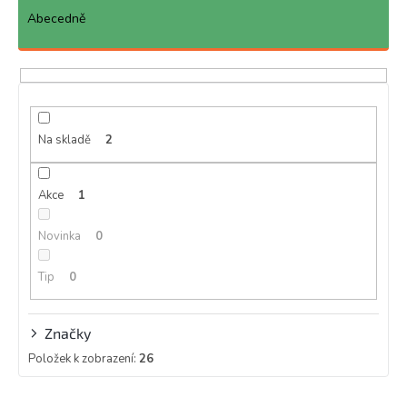
z
e
Abecedně
n
í
p
r
o
d
Na skladě
2
u
k
Akce
1
t
ů
Novinka
0
Tip
0
Značky
Položek k zobrazení:
26
V