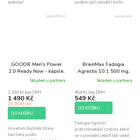
ejakulací.
podporující sexuální touhu.
Kód:
GD-P00315
Kód:
SB-62046
GOODIE Men's Power
BrainMax Fadogia
2.0 Ready Now - kapsle,
Agrestis 10:1 500 mg,
56 ks
120 kapslí
Skladem u partnera
Skladem u partnera
1 330 Kč bez DPH
454 Kč bez DPH
1 490 Kč
549 Kč
23.75 Kč / ks
DO KOŠÍKU
DO KOŠÍKU
Fadogia Agrestis
Inovativní doplněk stravy
je afrodiziakální rostlina, které
navržený podle
se v poslední letech těší velké