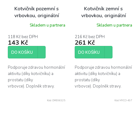
Kotvičník pozemní s
Kotvičník zemní s
vrbovkou, originální
vrbovkou, originální
bylinné kapky, 50 ml Dr.
bylinné kapky, 100 ml
Skladem u partnera
Skladem u partnera
Popov
Dr. Popov
118 Kč bez DPH
216 Kč bez DPH
143 Kč
261 Kč
DO KOŠÍKU
DO KOŠÍKU
Podporuje zdravou hormonální
Podporuje zdravou hormonální
aktivitu (díky kotvičníku) a
aktivitu (díky kotvičníku) a
prostatu (díky
prostatu (díky
vrbovce). Doplněk stravy.
vrbovce). Doplněk stravy.
Kód:
OM998325
Kód:
MYCO-497