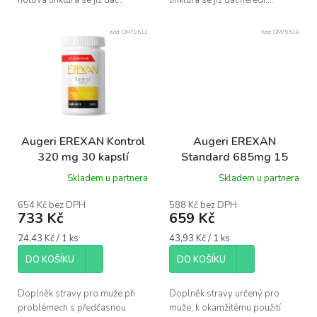
hotová tinktura se již dál...
tinktura se již dál neředí....
Kód:
OM79512
Kód:
OM79518
Augeri EREXAN Kontrol
Augeri EREXAN
320 mg 30 kapslí
Standard 685mg 15
kapslí
Skladem u partnera
Skladem u partnera
654 Kč bez DPH
588 Kč bez DPH
733 Kč
659 Kč
Měrná
Měrná
24,43 Kč / 1 ks
43,93 Kč / 1 ks
cena:
cena:
DO KOŠÍKU
DO KOŠÍKU
Doplněk stravy pro muže při
Doplněk stravy určený pro
problémech s předčasnou
muže, k okamžitému použití