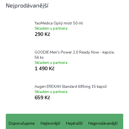
Nejprodávanější
YaoMedica Opilý mistr 50 ml
Skladem u partnera
290 Kč
GOODIE Men's Power 2.0 Ready Now - kapsle,
56 ks
Skladem u partnera
1 490 Kč
Augeri EREXAN Standard 685mg 15 kapslí
Skladem u partnera
659 Kč
Ř
a
Doporučujeme
Nejlevnější
Nejdražší
Nejprodávanější