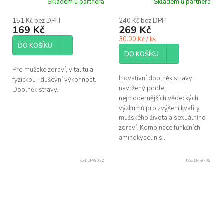
Skladem u partnera
Skladem u partnera
151 Kč bez DPH
240 Kč bez DPH
169 Kč
269 Kč
30.00 Kč / ks
DO KOŠÍKU
DO KOŠÍKU
Pro mužské zdraví, vitalitu a
Inovativní doplněk stravy
fyzickou i duševní výkonnost.
navržený podle
Doplněk stravy.
nejmodernějších vědeckých
výzkumů pro zvýšení kvality
mužského života a sexuálního
zdraví. Kombinace funkčních
aminokyselin s...
Kód:
DP-9022
Kód:
DP-9709