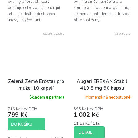
bylinný přípravek, který
bylinná směs navržená pro
posiluje celkovou Qi (energii)
komplexní posílení organismu,
těla a je ideální při stavech
zejména s ohledem na zdravou
únavy a vyčerpání.
plodnost ženy.
Kód:
ZM-P30258-2
Kód:
OM79515
Zelená Země Erostar pro
Augeri EREXAN Stabil
muže, 10 kapslí
419,8 mg 90 kapslí
Skladem u partnera
Momentálně nedostupné
713 Kč bez DPH
895 Kč bez DPH
799 Kč
1 002 Kč
Měrná
11,13 Kč / 1 ks
DO KOŠÍKU
cena:
DETAIL