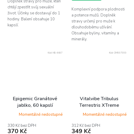
Doplněk stravy pro muže, kteří
chtějí zpestřit svůj sexuální
Komplexní podpora plodnosti
život. Účinky se dostavují do 1
a potence mužů. Doplněk
hodiny. Balení obsahuje 10
stravy určený pro muže k
kapslí.
dlouhodobému užívání.
Obsahuje byliny, vitamíny a
minerály.
Kód:
HB-4487
Kód:
OM997999
Epigemic Granátové
Vitalvibe Tribulus
jablko, 60 kapslí
Terrestris XTreme
extrakt, 90 kapslí
Momentálně nedostupné
Momentálně nedostupné
330 Kč bez DPH
312 Kč bez DPH
370 Kč
349 Kč