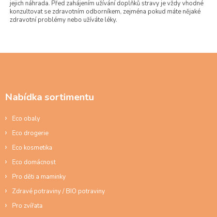
jejich náhrada. Před zahájením užívání doplňků stravy je vždy vhodné
konzultovat se zdravotním odborníkem, zejména pokud máte nějaké
zdravotní problémy nebo užíváte léky.
Z
á
p
a
Nabídka sortimentu
t
í
Eco obaly
Eco drogerie
Eco kosmetika
Eco domácnost
Pro děti a maminky
Zdravé potraviny / BIO potraviny
Pro zvířata