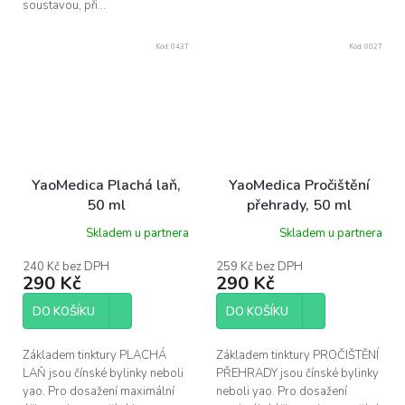
soustavou, při...
Kód:
043T
Kód:
002T
YaoMedica Plachá laň,
YaoMedica Pročištění
50 ml
přehrady, 50 ml
Skladem u partnera
Skladem u partnera
240 Kč bez DPH
259 Kč bez DPH
290 Kč
290 Kč
DO KOŠÍKU
DO KOŠÍKU
Základem tinktury PLACHÁ
Základem tinktury PROČIŠTĚNÍ
LAŇ jsou čínské bylinky neboli
PŘEHRADY jsou čínské bylinky
yao. Pro dosažení maximální
neboli yao. Pro dosažení