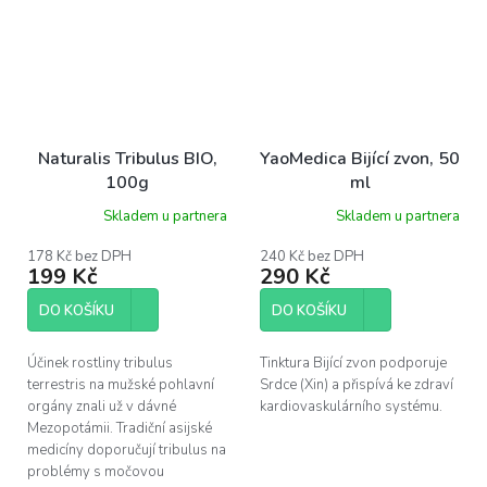
Naturalis Tribulus BIO,
YaoMedica Bijící zvon, 50
100g
ml
Skladem u partnera
Skladem u partnera
178 Kč bez DPH
240 Kč bez DPH
199 Kč
290 Kč
DO KOŠÍKU
DO KOŠÍKU
Účinek rostliny tribulus
Tinktura Bijící zvon podporuje
terrestris na mužské pohlavní
Srdce (Xin) a přispívá ke zdraví
orgány znali už v dávné
kardiovaskulárního systému.
Mezopotámii. Tradiční asijské
medicíny doporučují tribulus na
problémy s močovou