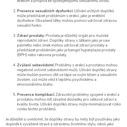
erekcím a přispívá ke spokojenějšímu sexuálnímu životu.
v
k
Prevence sexuálních dysfunkcí:
Užívání určitých doplňků
y
může předcházet problémům s erekcí, jako je erektilní
v
dysfunkce. Obsažené látky mohou pomoci udržovat zdravou
ý
sexuální funkci.
p
Zdraví prostaty:
Prostata je důležitý orgán pro mužské
i
reprodukční zdraví. Doplňky stravy s látkami jako je saw
s
palmetto nebo zinek mohou udržovat zdraví prostaty a
u
předcházet problémům jako je benigní hyperplazie prostaty
(BPH) nebo rakovina prostaty.
Zvýšení sebevědomí:
Problémy s erekcí a prostatou mohou
negativně ovlivnit sebevědomí mužů. Užívání doplňků stravy
může mužům pomoci cítit se lépe se svým tělem a sexuálním
životem, což může vést k lepšímu psychickému a
emocionálnímu blahu.
Prevence komplikací:
Zdravotní problémy spojené s erekcí a
prostatou mohou mít závažné důsledky pro celkové zdraví a
kvalitu života. Užívání doplňků stravy může minimalizovat riziko
vzniku těchto problémů.
Je důležité si uvědomit, že doplňky stravy by měly být používány jako
doplněk k vyvážené stravě a zdravému životnímu stylu, nikoli jako