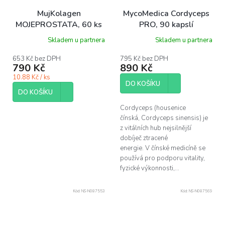
MujKolagen
MycoMedica Cordyceps
MOJEPROSTATA, 60 ks
PRO, 90 kapslí
Skladem u partnera
Skladem u partnera
653 Kč bez DPH
795 Kč bez DPH
790 Kč
890 Kč
10.88 Kč / ks
DO KOŠÍKU
DO KOŠÍKU
Cordyceps (housenice
čínská, Cordyceps sinensis) je
z vitálních hub nejsilnější
dobíječ ztracené
energie. V čínské medicíně se
používá pro podporu vitality,
fyzické výkonnosti,...
Kód:
NS-N087553
Kód:
NS-N087569