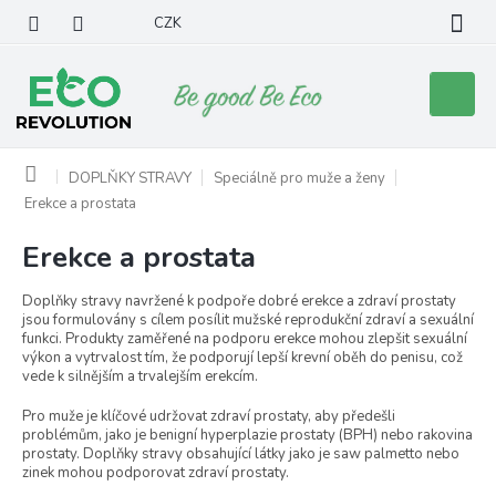
Přejít
CZK
na
obsah
Nákupní
košík
Domů
DOPLŇKY STRAVY
Speciálně pro muže a ženy
Erekce a prostata
Erekce a prostata
Doplňky stravy navržené k podpoře dobré erekce a zdraví prostaty
jsou formulovány s cílem posílit mužské reprodukční zdraví a sexuální
funkci. Produkty zaměřené na podporu erekce mohou zlepšit sexuální
výkon a vytrvalost tím, že podporují lepší krevní oběh do penisu, což
vede k silnějším a trvalejším erekcím.
Pro muže je klíčové udržovat zdraví prostaty, aby předešli
problémům, jako je benigní hyperplazie prostaty (BPH) nebo rakovina
prostaty. Doplňky stravy obsahující látky jako je saw palmetto nebo
zinek mohou podporovat zdraví prostaty.