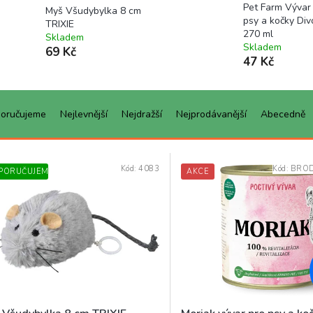
Pet Farm Vývar
Myš Všudybylka 8 cm
psy a kočky Div
TRIXIE
270 ml
Skladem
Skladem
69 Kč
47 Kč
oručujeme
Nejlevnější
Nejdražší
Nejprodávanější
Abecedně
Kód:
4083
Kód:
BRO
PORUČUJEME
AKCE