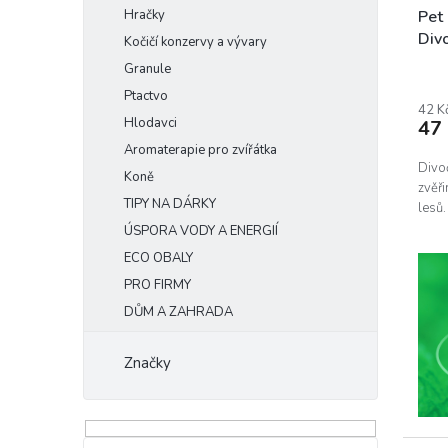
Hračky
Pet
Div
Kočičí konzervy a vývary
Granule
Ptactvo
42 K
Hlodavci
47
Aromaterapie pro zvířátka
Divoč
Koně
zvěři
TIPY NA DÁRKY
lesů.
ÚSPORA VODY A ENERGIÍ
ECO OBALY
PRO FIRMY
DŮM A ZAHRADA
Značky