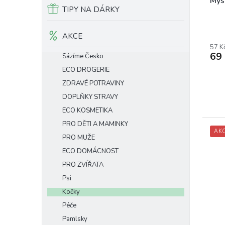
k
Myš
TIPY NA DÁRKY
t
ů
AKCE
57 K
69
Sázíme Česko
ECO DROGERIE
ZDRAVÉ POTRAVINY
DOPLŇKY STRAVY
ECO KOSMETIKA
PRO DĚTI A MAMINKY
AK
PRO MUŽE
ECO DOMÁCNOST
PRO ZVÍŘATA
Psi
Kočky
Péče
Pamlsky