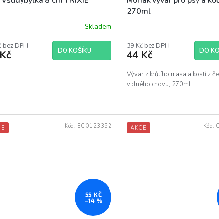
 Všudybylka 8 cm TRIXIE
Moriak vývar pro psy a ko
270ml
Skladem
Průměrné
hodnocení
č bez DPH
produktu
39 Kč bez DPH
DO KOŠÍKU
DO KO
 Kč
44 Kč
je
5,0
z
Vývar z krůtího masa a kostí z č
5
volného chovu, 270ml
hvězdiček.
Kód:
ECO123352
Kód:
CE
AKCE
55 KČ
–14 %