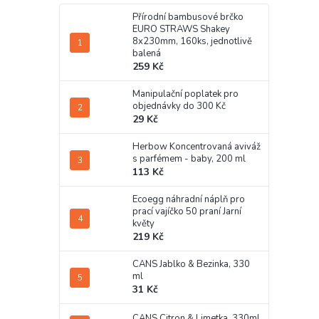
Přírodní bambusové brčko
EURO STRAWS Shakey
8x230mm, 160ks, jednotlivě
balená
259 Kč
Manipulační poplatek pro
objednávky do 300 Kč
29 Kč
Herbow Koncentrovaná aviváž
s parfémem - baby, 200 ml
113 Kč
Ecoegg náhradní náplň pro
prací vajíčko 50 praní Jarní
květy
219 Kč
CANS Jablko & Bezinka, 330
ml
31 Kč
CANS Citron & Limetka, 330ml