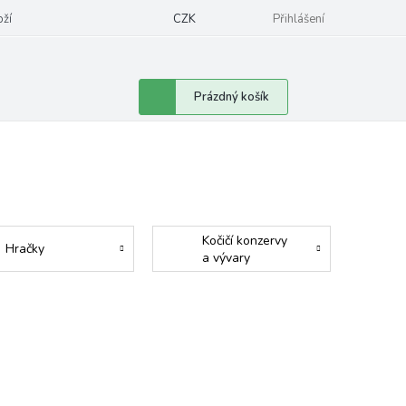
oží
CZK
Přihlášení
Nákupní
Prázdný košík
košík
Kočičí konzervy
Hračky
a vývary