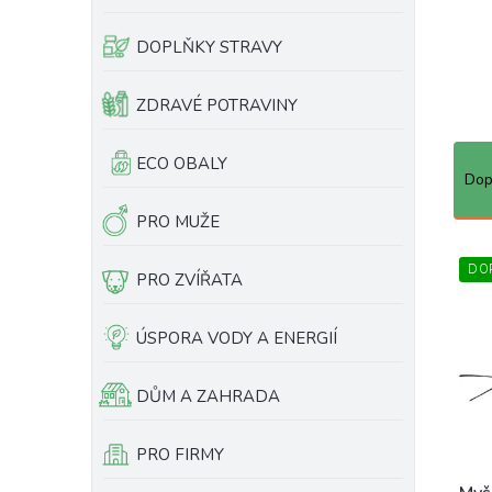
e
l
DOPLŇKY STRAVY
ZDRAVÉ POTRAVINY
Ř
ECO OBALY
a
Dop
z
PRO MUŽE
e
n
V
í
DO
ý
PRO ZVÍŘATA
p
p
r
i
ÚSPORA VODY A ENERGIÍ
o
s
d
p
u
r
DŮM A ZAHRADA
k
o
t
d
PRO FIRMY
ů
u