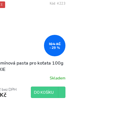
Kód:
4223
CE
104 KČ
–29 %
amínová pasta pro koťata 100g
XIE
Skladem
č bez DPH
DO KOŠÍKU
 Kč
O
v
l
á