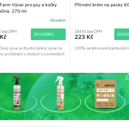
 Farm Vývar pro psy a kočky
Přírodní krém na packy 6
očina, 270 ml
Skladem
Průměrné
hodnocení
č bez DPH
produktu
184 Kč bez DPH
DO KOŠÍKU
DO KO
 Kč
223 Kč
je
5,0
z
inný vývar je dlouho tažený vývar ze
100% nerafinované bambucké 
5
ny, pocházející z českých a slovenských
hvězdiček.