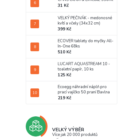
31 Kč
VELKÝ PEČIVÁK - medonosné
kvítí a včely (34x32 cm)
399 Kč
ECOVER tablety do myčky All-
In-One 68ks
510 Kč
LUCART AQUASTREAM 10 -
toaletní papír, 10 ks
125 Kč
Ecoegg náhradní náplň pro
prací vajíčko 50 praní Bavlna
219 Kč
VELKÝ VÝBĚR
Více jak 20 000 produktů