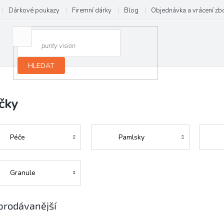
Dárkové poukazy
Firemní dárky
Blog
Objednávka a vrácení zb
HLEDAT
čky
Péče
Pamlsky
Granule
prodávanější