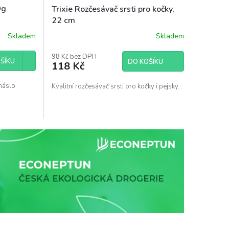
0g
Trixie Rozčesávač srsti pro kočky,
22 cm
Skladem
Skladem
98 Kč bez DPH
ŠÍKU
DO KOŠÍKU
118 Kč
máslo
Kvalitní rozčesávač srsti pro kočky i pejsky.