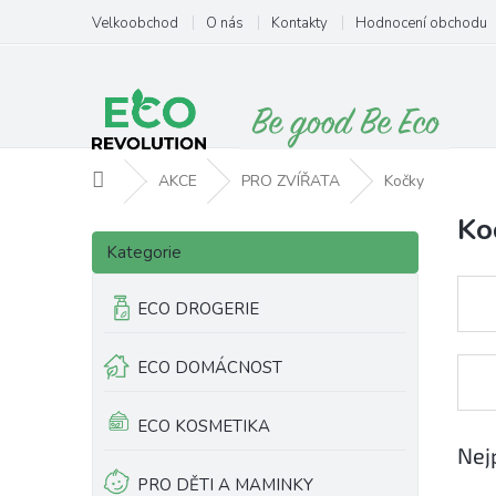
Přejít
Velkoobchod
O nás
Kontakty
Hodnocení obchodu
na
obsah
Domů
AKCE
PRO ZVÍŘATA
Kočky
Ko
P
Přeskočit
o
Kategorie
kategorie
s
t
ECO DROGERIE
r
a
ECO DOMÁCNOST
n
n
í
ECO KOSMETIKA
p
Nej
a
PRO DĚTI A MAMINKY
n