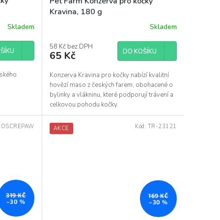
čky
Pet Farm Konzerva pro kočky
Kravina, 180 g
Skladem
Skladem
58 Kč bez DPH
ŠÍKU
DO KOŠÍKU
65 Kč
eského
Konzerva Kravina pro kočky nabízí kvalitní
hovězí maso z českých farem, obohacené o
bylinky a vlákninu, které podporují trávení a
celkovou pohodu kočky.
COSCREPAW
Kód:
TR-23121
AKCE
319 KČ
169 KČ
–30 %
–30 %