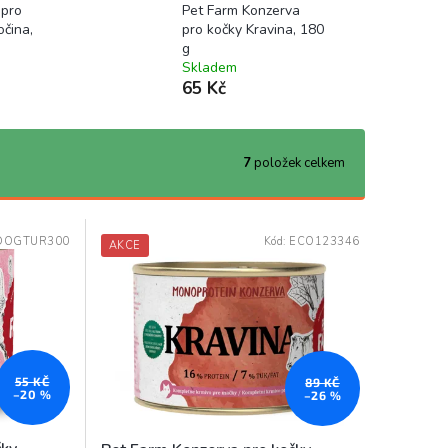
 pro
Pet Farm Konzerva
očina,
pro kočky Kravina, 180
g
Skladem
65 Kč
7
položek celkem
DOGTUR300
Kód:
ECO123346
AKCE
55 KČ
89 KČ
–20 %
–26 %