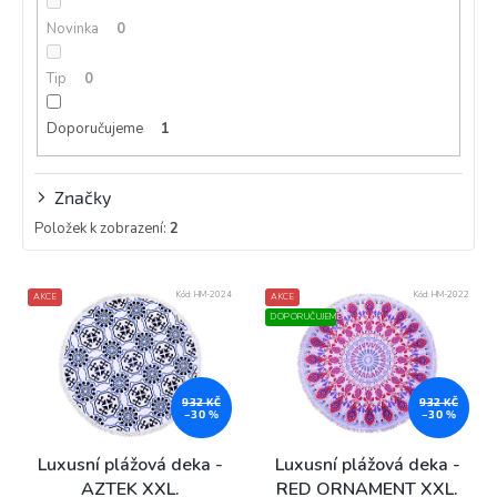
ů
Novinka
0
Tip
0
Doporučujeme
1
Značky
Položek k zobrazení:
2
V
Kód:
HM-2024
Kód:
HM-2022
AKCE
AKCE
ý
DOPORUČUJEME
p
i
s
p
932 KČ
932 KČ
–30 %
–30 %
r
o
Luxusní plážová deka -
Luxusní plážová deka -
d
AZTEK XXL.
RED ORNAMENT XXL.