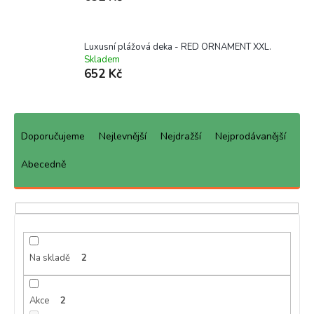
Luxusní plážová deka - RED ORNAMENT XXL.
Skladem
652 Kč
Ř
a
Doporučujeme
Nejlevnější
Nejdražší
Nejprodávanější
z
e
Abecedně
n
í
p
r
o
d
Na skladě
2
u
k
Akce
2
t