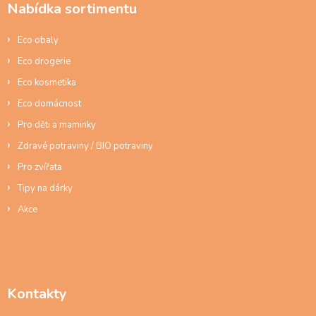
p
Nabídka sortimentu
t
r
í
v
Eco obaly
k
y
Eco drogerie
v
ý
Eco kosmetika
p
Eco domácnost
i
s
Pro děti a maminky
u
Zdravé potraviny / BIO potraviny
Pro zvířata
Tipy na dárky
Akce
Kontakty