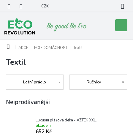
Přejít
CZK
na
obsah
Nákupní
košík
Domů
AKCE
ECO DOMÁCNOST
Textil
Textil
Ložní prádlo
Ručníky
Nejprodávanější
Luxusní plážová deka - AZTEK XXL.
Skladem
652 Kč