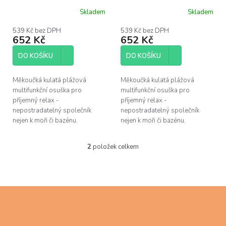
u
Skladem
Skladem
k
t
539 Kč bez DPH
539 Kč bez DPH
ů
652 Kč
652 Kč
DO KOŠÍKU
DO KOŠÍKU
Měkoučká kulatá plážová
Měkoučká kulatá plážová
multifunkční osuška pro
multifunkční osuška pro
příjemný relax -
příjemný relax -
nepostradatelný společník
nepostradatelný společník
nejen k moři či bazénu.
nejen k moři či bazénu.
2
položek celkem
O
v
l
á
d
Z
a
á
c
p
í
a