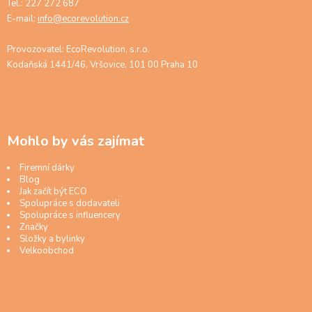
Tel.: 227 272 687
E-mail:
info@ecorevolution.cz
Provozovatel: EcoRevolution, s.r.o.
Kodaňská 1441/46, Vršovice, 101 00 Praha 10
Mohlo by vás zajímat
Firemní dárky
Blog
Jak začít být ECO
Spolupráce s dodavateli
Spolupráce s influencery
Značky
Složky a bylinky
Velkoobchod