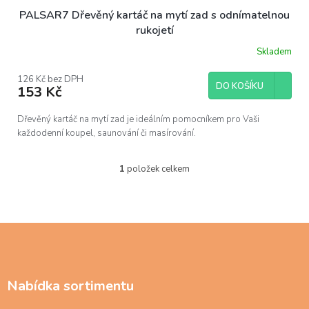
PALSAR7 Dřevěný kartáč na mytí zad s odnímatelnou
rukojetí
Skladem
126 Kč bez DPH
DO KOŠÍKU
153 Kč
Dřevěný kartáč na mytí zad je ideálním pomocníkem pro Vaši
každodenní koupel, saunování či masírování.
1
položek celkem
O
v
l
á
d
Z
a
á
c
p
í
a
p
Nabídka sortimentu
t
r
í
v