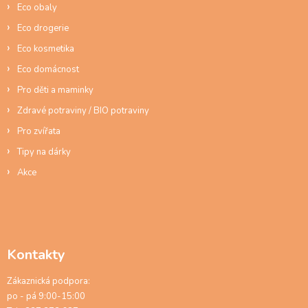
Eco obaly
k
y
Eco drogerie
v
ý
Eco kosmetika
p
Eco domácnost
i
s
Pro děti a maminky
u
Zdravé potraviny / BIO potraviny
Pro zvířata
Tipy na dárky
Akce
Kontakty
Zákaznická podpora:
po - pá 9:00-15:00