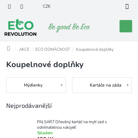
Přejít
CZK
na
obsah
Nákupní
košík
Domů
AKCE
ECO DOMÁCNOST
Koupelnové doplňky
Koupelnové doplňky
Mýdlenky
Kartáče na záda
Nejprodávanější
PALSAR7 Dřevěný kartáč na mytí zad s
odnímatelnou rukojetí
Skladem