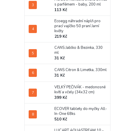
s parfémem - baby, 200 ml
113 Kč
Ecoegg náhradní náplň pro
prací vajíčko 50 praní Jarní
květy
219 Kč
CANS Jablko & Bezinka, 330
ml
31 Kč
CANS Citron & Limetka, 330ml
31 Kč
VELKÝ PEČIVÁK - medonosné
kvítí a včely (34x32 cm)
399 Kč
ECOVER tablety do myčky All-
In-One 68ks
510 Kč
LUCART AQUASTREAM 10 -