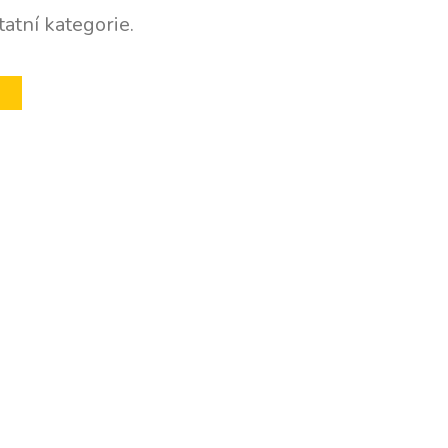
atní kategorie.
U