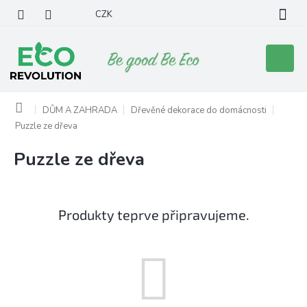
Přejít
CZK
na
obsah
Nákupní
košík
Domů
DŮM A ZAHRADA
Dřevěné dekorace do domácnosti
Puzzle ze dřeva
Puzzle ze dřeva
Produkty teprve připravujeme.