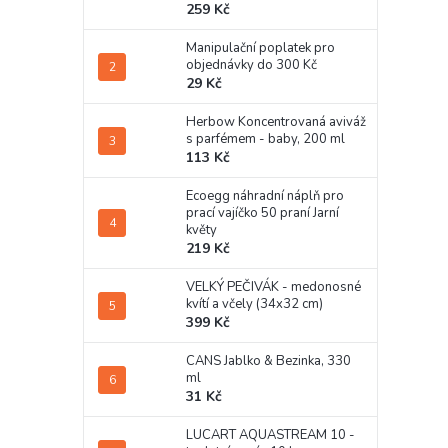
259 Kč
Manipulační poplatek pro
objednávky do 300 Kč
29 Kč
Herbow Koncentrovaná aviváž
s parfémem - baby, 200 ml
113 Kč
Ecoegg náhradní náplň pro
prací vajíčko 50 praní Jarní
květy
219 Kč
VELKÝ PEČIVÁK - medonosné
kvítí a včely (34x32 cm)
399 Kč
CANS Jablko & Bezinka, 330
ml
31 Kč
LUCART AQUASTREAM 10 -