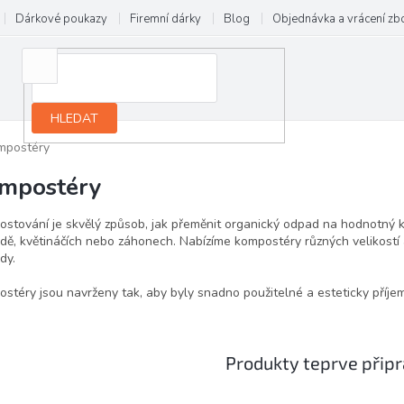
Dárkové poukazy
Firemní dárky
Blog
Objednávka a vrácení zb
HLEDAT
mpostéry
mpostéry
stování je skvělý způsob, jak přeměnit organický odpad na hodnotný k
dě, květináčích nebo záhonech. Nabízíme kompostéry různých velikostí a
dy.
stéry jsou navrženy tak, aby byly snadno použitelné a esteticky příje
Produkty teprve přip