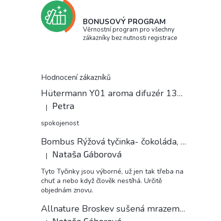
BONUSOVÝ PROGRAM
Věrnostní program pro všechny
zákazníky bez nutnosti registrace
Hodnocení zákazníků
Hütermann Y01 aroma difuzér 130ml světlé dřevo - ultrazvukový, USB.
Petra
|
Hodnocení produktu je 5 z 5 hvězdiček.
spokojenost
Bombus Rýžová tyčinka- čokoláda, 18 g
Nataša Gáborová
|
Hodnocení produktu je 5 z 5 hvězdiček.
Tyto Tyčinky jsou výborné, už jen tak třeba na
chuť a nebo když člověk nestíhá. Určitě
objednám znovu.
Allnature Broskev sušená mrazem plátky, 15 g