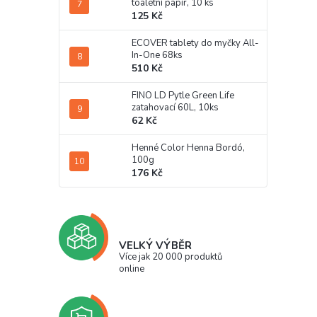
toaletní papír, 10 ks
125 Kč
ECOVER tablety do myčky All-
In-One 68ks
510 Kč
FINO LD Pytle Green Life
zatahovací 60L, 10ks
62 Kč
Henné Color Henna Bordó,
100g
176 Kč
VELKÝ VÝBĚR
Více jak 20 000 produktů
online