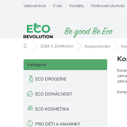
Přejít
Velkoobchod
O nás
Kontakty
Hodnocení obchodu
na
obsah
Domů
DŮM A ZAHRADA
Kompostování
Ko
Ko
P
Přeskočit
o
Kategorie
kategorie
s
Kompo
t
zahra
ECO DROGERIE
zahra
r
a
Kompo
ECO DOMÁCNOST
n
n
í
ECO KOSMETIKA
p
a
PRO DĚTI A MAMINKY
n