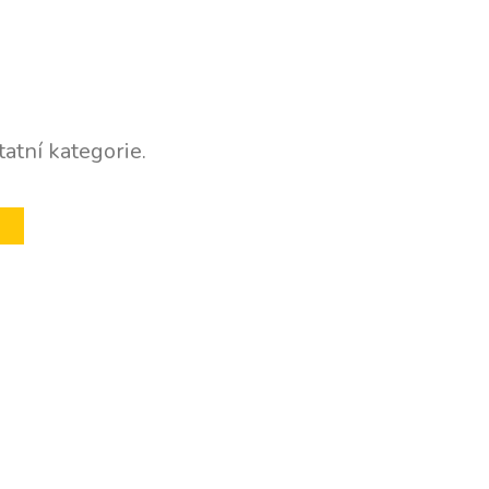
atní kategorie.
U