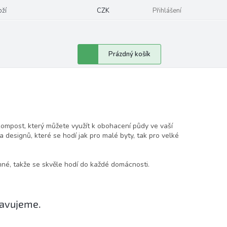
oží
CZK
Přihlášení
Nákupní
Prázdný košík
košík
ompost, který můžete využít k obohacení půdy ve vaší
 designů, které se hodí jak pro malé byty, tak pro velké
mné, takže se skvěle hodí do každé domácnosti.
ravujeme.