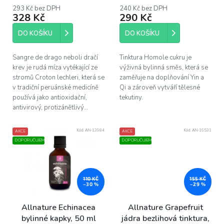
t
293 Kč bez DPH
240 Kč bez DPH
ů
328 Kč
290 Kč
DO KOŠÍKU
DO KOŠÍKU
Sangre de drago neboli dračí
Tinktura Homole cukru je
krev je rudá míza vytékající ze
výživná bylinná směs, která se
stromů Croton lechleri, která se
zaměřuje na doplňování Yin a
v tradiční peruánské medicíně
Qi a zároveň vytváří tělesné
používá jako antioxidační,
tekutiny.
antivirový, protizánětlivý...
Kód:
AN-13984
Kód:
AN-16531
AKCE
AKCE
DOPORUČUJEME
DOPORUČUJEME
110 KČ
155 KČ
–30 %
–29 %
Allnature Echinacea
Allnature Grapefruit
bylinné kapky, 50 ml
jádra bezlihová tinktura,