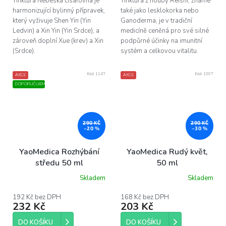
Tinktura Nebeská císařovna je
Tinktura z houby Reishi, známé
harmonizující bylinný přípravek,
také jako lesklokorka nebo
který vyživuje Shen Yin (Yin
Ganoderma, je v tradiční
Ledvin) a Xin Yin (Yin Srdce), a
medicíně ceněná pro své silné
zároveň doplní Xue (krev) a Xin
podpůrné účinky na imunitní
(Srdce).
systém a celkovou vitalitu.
Kód:
114T
Kód:
100T
AKCE
AKCE
DOPORUČUJEME
290 KČ
290 KČ
–20 %
–30 %
YaoMedica Rozhýbání
YaoMedica Rudý květ,
středu 50 ml
50 ml
Skladem
Skladem
192 Kč bez DPH
168 Kč bez DPH
232 Kč
203 Kč
DO KOŠÍKU
DO KOŠÍKU