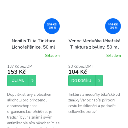
219 KČ
149 KČ
–30 %
–30 %
Nobilis Tilia Tinktura
Venoc Meduňka lékařská
Lichořeřišnice, 50 ml
Tinktura z byliny, 50 ml
Skladem
Skladem
137 Kč bez DPH
93 Kč bez DPH
153 Kč
104 Kč
DETAIL
DO KOŠÍKU
Doplněk stravy s obsahem
Tinktura z meduňky lékařské od
alkoholu pro přirozenou
značky Venoc nabízí přírodní
obranyschopnost
cestu ke zklidnění a podpoře
organismu.Lichořeřišnice je
celkového zdraví.
tradiční bylina známá svým
antimikrobiálním působením se