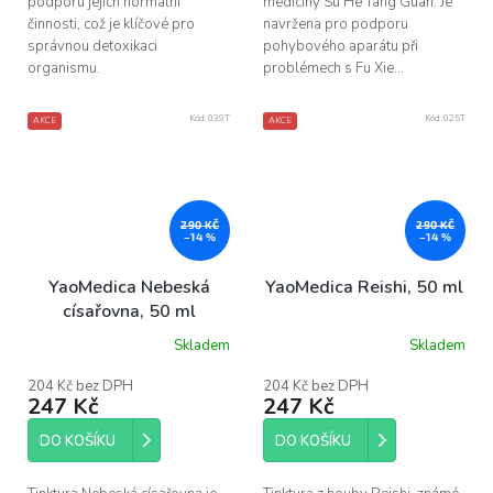
podporu jejich normální
medicíny Su He Tang Guan. Je
činnosti, což je klíčové pro
navržena pro podporu
správnou detoxikaci
pohybového aparátu při
organismu.
problémech s Fu Xie...
Kód:
039T
Kód:
025T
AKCE
AKCE
290 KČ
290 KČ
–14 %
–14 %
YaoMedica Nebeská
YaoMedica Reishi, 50 ml
císařovna, 50 ml
Skladem
Skladem
204 Kč bez DPH
204 Kč bez DPH
247 Kč
247 Kč
DO KOŠÍKU
DO KOŠÍKU