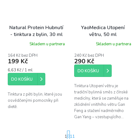
Natural Protein Hubnutí
YaoMedica Utopení
- tinktura z bylin, 30 ml
větru, 50 ml
Skladem u partnera
Skladem u partnera
164 Kč bez DPH
240 Kč bez DPH
199 Kč
290 Kč
Měrná
6,63 Kč / 1 ml
DO KOŠÍKU
cena:
DO KOŠÍKU
Tinktura Utopení větru je
tradiční bylinná směs z čínské
Tinktura z pěti bylin, které jsou
medicíny, která se zaměřuje na
osvědčenými pomocníky při
zklidnění vnitřního větru Gan
dietě.
Feng a stažení nadměrného
Gan Yang – vzestupujícího...
S
1
11
t