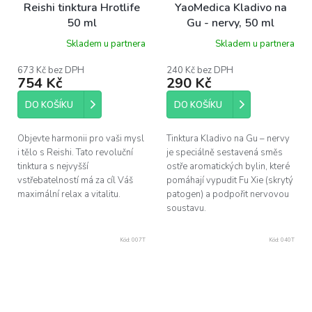
Reishi tinktura Hrotlife
YaoMedica Kladivo na
50 ml
Gu - nervy, 50 ml
Skladem u partnera
Skladem u partnera
673 Kč bez DPH
240 Kč bez DPH
754 Kč
290 Kč
DO KOŠÍKU
DO KOŠÍKU
Objevte harmonii pro vaši mysl
Tinktura Kladivo na Gu – nervy
i tělo s Reishi. Tato revoluční
je speciálně sestavená směs
tinktura s nejvyšší
ostře aromatických bylin, které
vstřebatelností má za cíl Váš
pomáhají vypudit Fu Xie (skrytý
maximální relax a vitalitu.
patogen) a podpořit nervovou
soustavu.
Kód:
007T
Kód:
040T