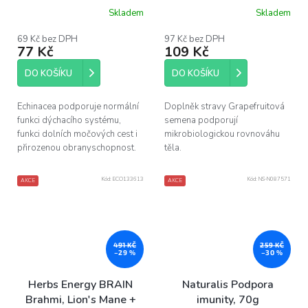
100 ml
Skladem
Skladem
69 Kč bez DPH
97 Kč bez DPH
77 Kč
109 Kč
DO KOŠÍKU
DO KOŠÍKU
Echinacea podporuje normální
Doplněk stravy Grapefruitová
funkci dýchacího systému,
semena podporují
funkci dolních močových cest i
mikrobiologickou rovnováhu
přirozenou obranyschopnost.
těla.
Kód:
ECO133613
Kód:
NS-N087571
AKCE
AKCE
491 KČ
259 KČ
–29 %
–30 %
Herbs Energy BRAIN
Naturalis Podpora
Brahmi, Lion's Mane +
imunity, 70g