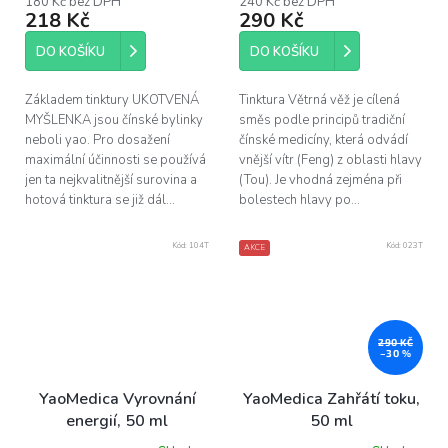
180 Kč bez DPH
240 Kč bez DPH
218 Kč
290 Kč
DO KOŠÍKU
DO KOŠÍKU
Základem tinktury UKOTVENÁ
Tinktura Větrná věž je cílená
MYŠLENKA jsou čínské bylinky
směs podle principů tradiční
neboli yao. Pro dosažení
čínské medicíny, která odvádí
maximální účinnosti se používá
vnější vítr (Feng) z oblasti hlavy
jen ta nejkvalitnější surovina a
(Tou). Je vhodná zejména při
hotová tinktura se již dál...
bolestech hlavy po...
Kód:
104T
Kód:
023T
AKCE
290 KČ
–30 %
YaoMedica Vyrovnání
YaoMedica Zahřátí toku,
energií, 50 ml
50 ml