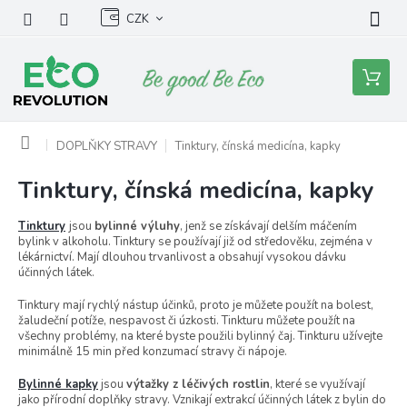
Přejít
CZK
na
obsah
Nákupní
košík
Domů
DOPLŇKY STRAVY
Tinktury, čínská medicína, kapky
Tinktury, čínská medicína, kapky
Tinktury
jsou
bylinné výluhy
, jenž se získávají delším máčením
bylink v alkoholu. Tinktury se používají již od středověku, zejména v
lékárnictví
. Mají dlouhou trvanlivost a obsahují vysokou dávku
účinných látek.
Tinktury mají rychlý nástup účinků, proto je můžete použít na bolest,
žaludeční potíže, nespavost či úzkosti. Tinkturu můžete použít na
všechny problémy, na které byste použili bylinný čaj. Tinkturu užívejte
minimálně 15 min před konzumací stravy či nápoje.
Bylinné kapky
jsou
výtažky z léčivých rostlin
, které se využívají
jako přírodní doplňky stravy. Vznikají extrakcí účinných látek z bylin do