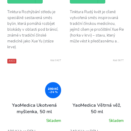
Tinktura Rozhýbání středu je
Tinktura Rudý květ je cíleně
speciálně sestavená směs
vytvořená směs inspirovaná
bylin, která pomáhá rozbíjet
tradiční čínskou medicínou,
blokády v oblasti pod bránicí,
jejímž cílem je pročištění Xue Re
známé v tradiční čínské
(horka v krvi) – stavu, který
medicíně jako Xue Yu (stáze
může vést k předčasnému a...
krve).
Kód:
042T
Kód:
087T
AKCE
290 KČ
–24 %
YaoMedica Ukotvená
YaoMedica Větrná věž,
myšlenka, 50 ml
50 ml
Skladem
Skladem