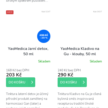
širokým spektrem působení....
Kód:
024T
Kód:
069T
AKCE
290 KČ
–30 %
YaoMedica Jarní detox,
YaoMedica Kladivo na
50 ml
Gu - klouby, 50 ml
Skladem
Skladem
168 Kč bez DPH
240 Kč bez DPH
203 Kč
290 Kč
DO KOŠÍKU
DO KOŠÍKU
Tinktura Jaterní detox je účinný
Tinktura Kladivo na Gu je cílená
přírodní produkt zaměřený na
bylinná směs inspirovaná
harmonizaci Gan (Jater) a
recepturou tradiční čínské