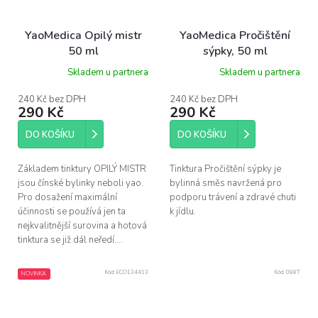
YaoMedica Opilý mistr
YaoMedica Pročištění
50 ml
sýpky, 50 ml
Skladem u partnera
Skladem u partnera
240 Kč bez DPH
240 Kč bez DPH
290 Kč
290 Kč
DO KOŠÍKU
DO KOŠÍKU
Základem tinktury OPILÝ MISTR
Tinktura Pročištění sýpky je
jsou čínské bylinky neboli yao.
bylinná směs navržená pro
Pro dosažení maximální
podporu trávení a zdravé chuti
účinnosti se používá jen ta
k jídlu.
nejkvalitnější surovina a hotová
tinktura se již dál neředí....
Kód:
ECO134413
Kód:
088T
NOVINKA