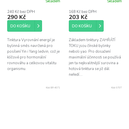
Skladem
Skladem
240 Kč bez DPH
168 Kč bez DPH
290 Kč
203 Kč
DO KOŠÍKU
DO KOŠÍKU
Tinktura Vyrovnání energií je
Základem tinktury ZAHŘÁTÍ
bylinná směs navržená pro
TOKU jsou čínské bylinky
posílení Yin i Yang ledvin, což je
neboli yao. Pro dosažení
klíčové pro hormonální
maximální účinnosti se používá
rovnováhu a celkovou vitalitu
jen ta nejkvalitnější surovina a
organismu.
hotová tinktura se již dál
neředí....
Kód:
BR-4071
Kód:
070T