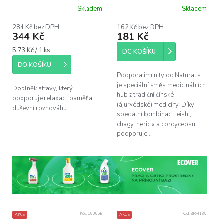
Ginkgo, 60 kapslí
Skladem
Skladem
284 Kč bez DPH
162 Kč bez DPH
344 Kč
181 Kč
Měrná
5,73 Kč / 1 ks
DO KOŠÍKU
cena:
DO KOŠÍKU
Podpora imunity od Naturalis
je speciální směs medicinálních
Doplněk stravy, který
hub z tradiční čínské
podporuje relaxaci, paměť a
(ájurvédské) medicíny. Díky
duševní rovnováhu.
speciální kombinaci reishi,
chagy, hericia a cordycepsu
podporuje...
Kód:
C0006E
Kód:
BR-4136
AKCE
AKCE