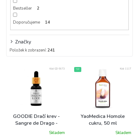
Bestseller
2
Doporučujeme
14
Značky
Položek k zobrazení:
241
V
Kód:
GD-5673
Kód:
111T
TIP
ý
p
i
s
p
r
o
GOODIE Dračí krev -
YaoMedica Homole
d
Sangre de Drago -
cukru, 50 ml
u
Extrakt z pryskyřice 30
Skladem
Skladem
k
ml