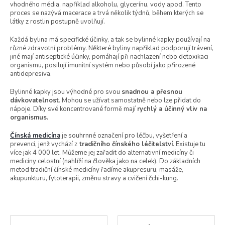
vhodného média, například alkoholu, glycerínu, vody apod. Tento
proces se nazývá macerace a trvá několik týdnů, během kterých se
látky z rostlin postupně uvolňují.
Každá bylina má specifické účinky, a tak se bylinné kapky používají na
různé zdravotní problémy. Některé byliny například podporují trávení,
jiné mají antiseptické účinky, pomáhají při nachlazení nebo
detoxikaci
organismu, posilují imunitní systém nebo působí jako přirozené
antidepresiva.
Bylinné kapky jsou výhodné pro svou
snadnou a přesnou
dávkovatelnost
. Mohou se užívat samostatně nebo lze přidat do
nápoje. Díky své koncentrované formě mají
rychlý a účinný vliv na
organismus.
Čínská medicína
je souhrnné označení pro léčbu, vyšetření a
prevenci, jenž vychází z
tradičního čínského léčitelství
. Existuje tu
více jak 4 000 let. Můžeme jej zařadit do alternativní medicíny či
medicíny celostní (nahlíží na člověka jako na celek). Do základních
metod tradiční čínské medicíny řadíme akupresuru, masáže,
akupunkturu, fytoterapii, změnu stravy a cvičení čchi-kung.