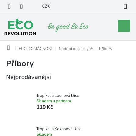
Přejít
CZK
na
obsah
Nákupní
košík
Domů
ECO DOMÁCNOST
Nádobí do kuchyně
Příbory
Příbory
Nejprodávanější
Tropikalia Ebenová lžíce
Skladem u partnera
119 Kč
Tropikalia Kokosová lžíce
Skladem