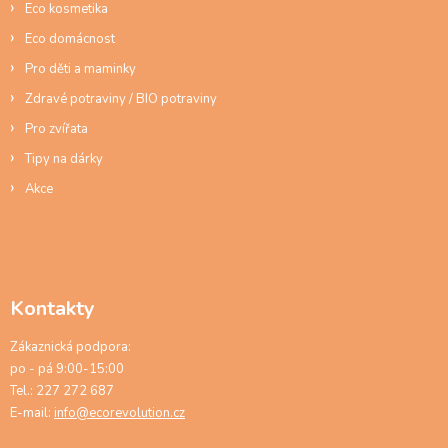
ý
Eco kosmetika
p
Eco domácnost
i
s
Pro děti a maminky
u
Zdravé potraviny / BIO potraviny
Pro zvířata
Tipy na dárky
Akce
Kontakty
Zákaznická podpora:
po - pá 9:00-15:00
Tel.: 227 272 687
E-mail:
info@ecorevolution.cz