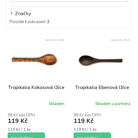
Značky
Položek k zobrazení:
2
V
Kód:
ECO117946
Kód:
ECO117925
ý
p
i
s
p
r
o
Tropikalia Kokosová lžíce
Tropikalia Ebenová lžíce
d
u
Skladem
Skladem u partnera
k
t
98 Kč bez DPH
98 Kč bez DPH
ů
119 Kč
119 Kč
Měrná
Měrná
119 Kč / 1 ks
119 Kč / 1 ks
cena:
cena: