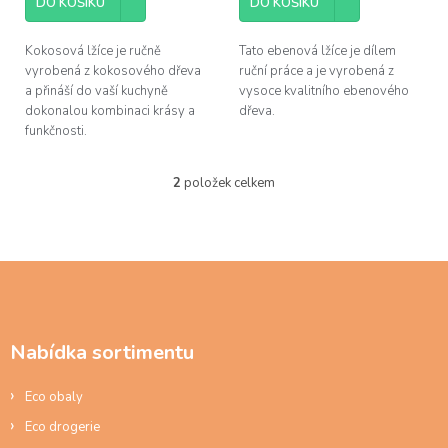
DO KOŠÍKU
DO KOŠÍKU
Kokosová lžíce je ručně
Tato ebenová lžíce je dílem
vyrobená z kokosového dřeva
ruční práce a je vyrobená z
a přináší do vaší kuchyně
vysoce kvalitního ebenového
dokonalou kombinaci krásy a
dřeva.
funkčnosti.
2
položek celkem
O
v
l
á
d
Z
a
á
c
p
í
a
p
Nabídka sortimentu
t
r
í
v
Eco obaly
k
y
Eco drogerie
v