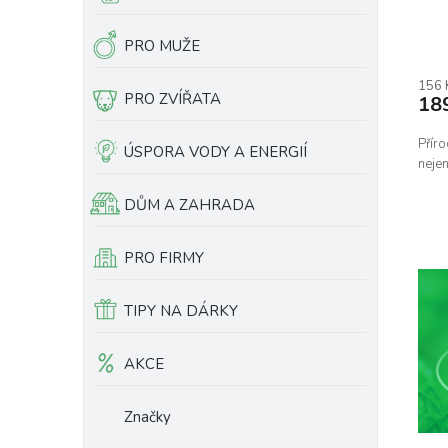
PRO MUŽE
Prům
hodn
prod
156 
PRO ZVÍŘATA
18
je
5,0
z
Přír
ÚSPORA VODY A ENERGIÍ
5
neje
hvěz
DŮM A ZAHRADA
PRO FIRMY
TIPY NA DÁRKY
AKCE
Značky