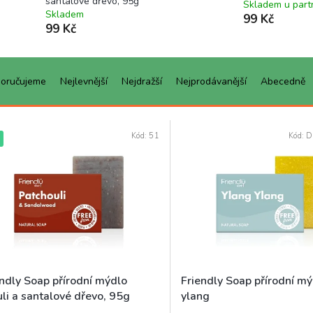
santalové dřevo, 95g
Skladem u part
Skladem
99 Kč
99 Kč
oručujeme
Nejlevnější
Nejdražší
Nejprodávanější
Abecedně
Kód:
51
Kód:
D
endly Soap přírodní mýdlo
Friendly Soap přírodní m
li a santalové dřevo, 95g
ylang