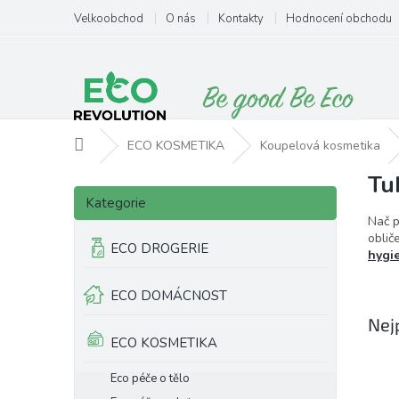
Přejít
Velkoobchod
O nás
Kontakty
Hodnocení obchodu
na
obsah
Domů
ECO KOSMETIKA
Koupelová kosmetika
Tu
P
Přeskočit
o
Kategorie
kategorie
s
Nač p
t
oblič
ECO DROGERIE
hygi
r
a
ECO DOMÁCNOST
n
n
Nej
í
ECO KOSMETIKA
p
a
Eco péče o tělo
n