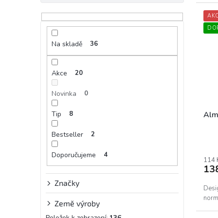
AK
DO
Na skladě
36
Akce
20
Novinka
0
Tip
8
Alm
Bestseller
2
Prům
hodn
Doporučujeme
4
prod
114 
13
je
5,0
Značky
z
Desi
5
norm
Země výroby
hvěz
Položek k zobrazení:
136