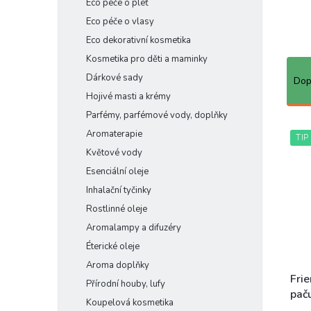
Eco péče o pleť
e
Eco péče o vlasy
l
Eco dekorativní kosmetika
Kosmetika pro děti a maminky
Ř
a
Dárkové sady
Dop
z
Hojivé masti a krémy
e
Parfémy, parfémové vody, doplňky
n
V
Aromaterapie
í
TIP
ý
Květové vody
p
p
r
i
Esenciální oleje
o
s
Inhalační tyčinky
d
p
Rostlinné oleje
u
r
Aromalampy a difuzéry
k
o
t
Éterické oleje
d
ů
u
Aroma doplňky
k
Fri
Přírodní houby, lufy
t
paču
Koupelová kosmetika
ů