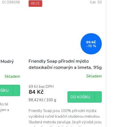
d:
ECO98058
Kód:
50
AKCE
99 KČ
–15 %
Friendly Soap přírodní mýdlo
o Modrý
detoxikační rozmarýn a limeta, 95g
Skladem
Skladem
Průměrné
hodnocení
69 Kč bez DPH
produktu
ŠÍKU
84 Kč
je
DO KOŠÍKU
5,0
Měrná
88,42 Kč / 100 g
z
lo té
cena:
5
ajem a
Friendly Soap jsou 100% přírodní mýdla
hvězdiček.
.
vyráběná ručně tradiční studenou metodou.
Studená metoda zaručuje, že při výrobě jsou