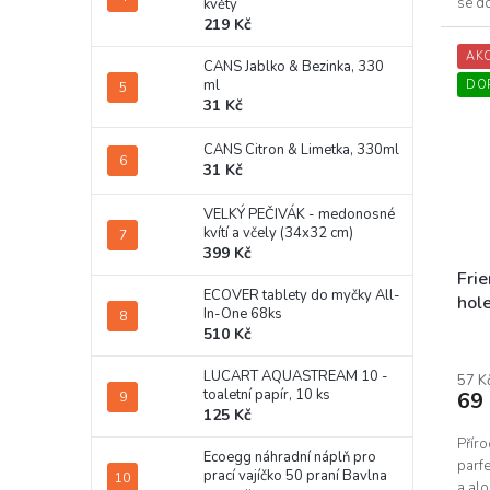
se do
květy
219 Kč
povzn
AK
CANS Jablko & Bezinka, 330
ml
DO
31 Kč
CANS Citron & Limetka, 330ml
31 Kč
VELKÝ PEČIVÁK - medonosné
kvítí a včely (34x32 cm)
399 Kč
Fri
ECOVER tablety do myčky All-
hol
In-One 68ks
510 Kč
LUCART AQUASTREAM 10 -
57 K
toaletní papír, 10 ks
69
125 Kč
Přír
Ecoegg náhradní náplň pro
parf
prací vajíčko 50 praní Bavlna
a alo