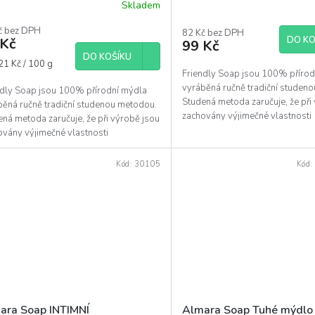
Skladem
ěrné
ocení
č bez DPH
uktu
82 Kč bez DPH
DO KO
 Kč
99 Kč
DO KOŠÍKU
á
21 Kč / 100 g
Friendly Soap jsou 100% příro
vyráběná ručně tradiční studen
ndly Soap jsou 100% přírodní mýdla
diček.
Studená metoda zaručuje, že při
běná ručně tradiční studenou metodou.
zachovány výjimečné vlastnosti
ná metoda zaručuje, že při výrobě jsou
jednotlivých...
ovány výjimečné vlastnosti
tlivých...
Kód:
30105
Kód:
ara Soap INTIMNÍ
Almara Soap Tuhé mýdlo