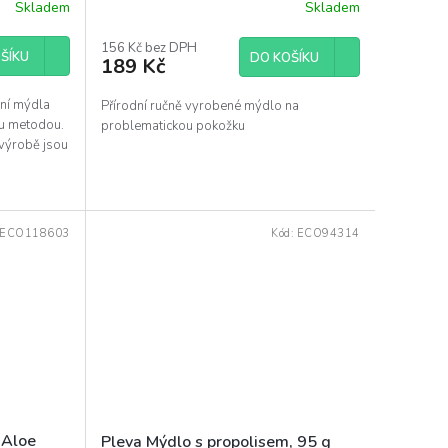
Skladem
Skladem
Průměrné
hodnocení
produktu
156 Kč bez DPH
ŠÍKU
DO KOŠÍKU
189 Kč
je
5,0
z
dní mýdla
Přírodní ručně vyrobené mýdlo na
5
ou metodou.
problematickou pokožku
hvězdiček.
 výrobě jsou
ECO118603
Kód:
ECO94314
 Aloe
Pleva Mýdlo s propolisem, 95 g