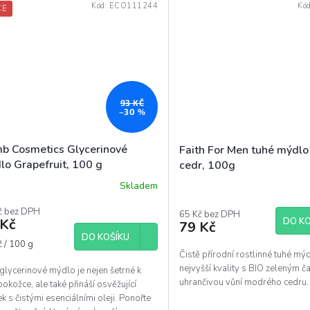
Kód:
ECO111244
Kó
CE
93 KČ
–30 %
b Cosmetics Glycerinové
Faith For Men tuhé mýdl
lo Grapefruit, 100 g
cedr, 100g
Skladem
č bez DPH
65 Kč bez DPH
DO KO
 Kč
79 Kč
DO KOŠÍKU
á
 / 100 g
Čistě přírodní rostlinné tuhé mýd
nejvyšší kvality s BIO zeleným č
glycerinové mýdlo je nejen šetrné k
uhrančivou vůní modrého cedru
pokožce, ale také přináší osvěžující
ek s čistými esenciálními oleji. Ponořte