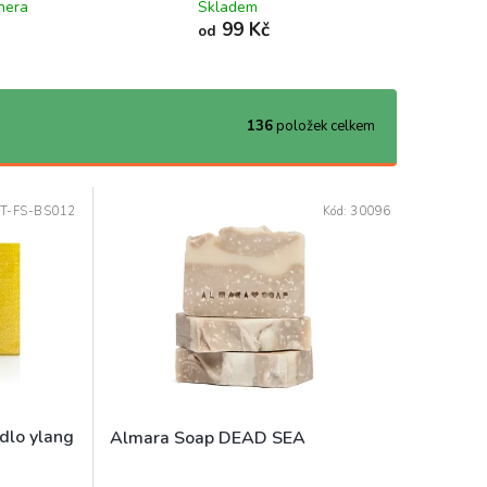
nera
Skladem
99 Kč
od
136
položek celkem
T-FS-BS012
Kód:
30096
ýdlo ylang
Almara Soap DEAD SEA