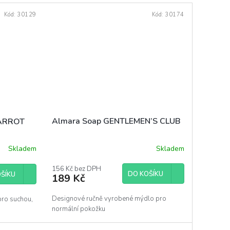
Kód:
30129
Kód:
30174
Almara Soap GENTLEMEN’S CLUB
CARROT
Skladem
Skladem
Průměrné
hodnocení
produktu
156 Kč bez DPH
DO KOŠÍKU
ŠÍKU
189 Kč
je
4,0
z
Designové ručně vyrobené mýdlo pro
pro suchou,
5
normální pokožku
hvězdiček.