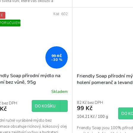
 světa vůní, které vás okouzlí a
áší....
Kód:
602
CE
PORUČUJEME
99 KČ
–30 %
endly Soap přírodní mýdlo na
Friendly Soap přírodní m
ení bez vůně, 95g
holení pomeranč a levand
Skladem
Průměrné
hodnocení
82 Kč bez DPH
č bez DPH
produktu
DO KOŠÍKU
99 Kč
 Kč
je
DO KO
5,0
Měrná
104,21 Kč / 100 g
z
odní ručně vyráběné mýdlo bez
cena:
5
emace obsahuje ricinový, kokosový olej
Friendly Soap jsou 100% příro
hvězdiček.
e vera zajišťující vyživu a hydrataci