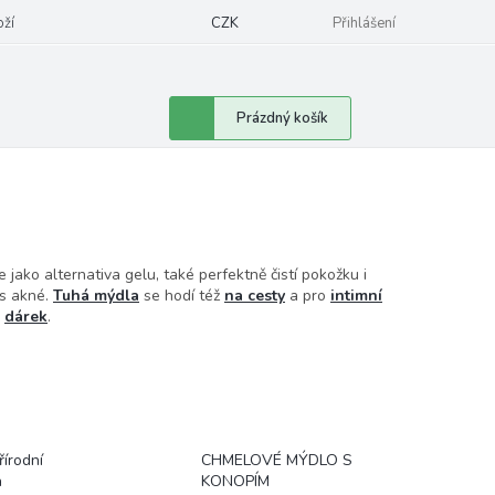
oží
CZK
Přihlášení
Nákupní
Prázdný košík
košík
jako alternativa gelu, také perfektně čistí pokožku i
 s akné.
Tuhá mýdla
se hodí též
na cesty
a pro
intimní
ý
dárek
.
řírodní
CHMELOVÉ MÝDLO S
a
KONOPÍM