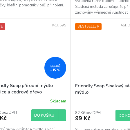
vyráběná ručně tradiční studen
ky. Ideální pomocník v péči při holení.
Studená metoda zaručuje, že při
n se...
zachovány výjimečné vlastnosti
jednotlivých...
Kód:
595
Kód:
D
CE
BESTSELLER
99 KČ
–15 %
endly Soap přírodní mýdlo
Friendly Soap Sisalový sá
řice a cedrové dřevo
mýdlo
Skladem
č bez DPH
82 Kč bez DPH
DO KOŠÍKU
DO KO
 Kč
99 Kč
odní ručně vyráběné mýdlo s vůní
Sisalový sáček je vyroben z list