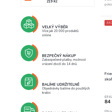
219 Kč
pokož
Kaolí
AK
VELKÝ VÝBĚR
Více jak 20 000 produktů
online
BEZPEČNÝ NÁKUP
Zabezpečené platby, možnost
vrácení zboží do 14 dnů
Fri
sko
BALÍME UDRŽITELNĚ
Objednávky balíme do použitých
krabic
69 K
84
Přír