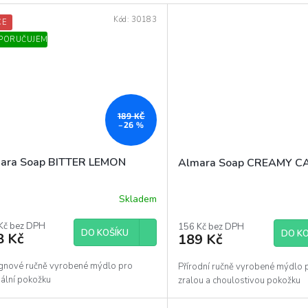
Kód:
30183
CE
PORUČUJEME
189 KČ
–26 %
ara Soap BITTER LEMON
Almara Soap CREAMY 
Skladem
ěrné
Průměrné
ocení
hodnocení
uktu
Kč bez DPH
produktu
156 Kč bez DPH
DO KOŠÍKU
DO KO
8 Kč
189 Kč
je
5,0
z
gnové ručně vyrobené mýdlo pro
Přírodní ručně vyrobené mýdlo 
5
ální pokožku
zralou a choulostivou pokožku
diček.
hvězdiček.