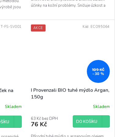
ou metodou.
účinky na kožní problémy. Snižuje úzkost a
 výrobě jsou
navozuje...
T-FS-SV001
Kód:
ECO95064
AKCE
109 KČ
–30 %
I Provenzali BIO tuhé mýdlo Argan,
ček na
150g
Skladem
Skladem
63 Kč bez DPH
DO KOŠÍKU
ŠÍKU
76 Kč
Přírodní tuhé mýdlo s arganovým olejem
ů organické