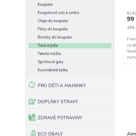
Prům
Koupele
hodn
Koupelové soli a směsi
82 K
prod
99
je
Oleje do koupele
5,0
Měrn
104,
Pěny do koupele
z
cena:
Bomby do koupele
5
Frie
hvěz
vyrá
Tuhá mýdla
Stude
Tekutá mýdla
zach
Sprchové gely
jedno
Kosmetické tašky
PRO DĚTI A MAMINKY
DOPLŇKY STRAVY
ZDRAVÉ POTRAVINY
Alm
ECO OBALY