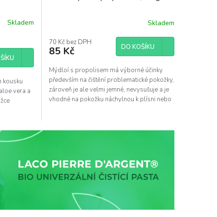
Skladem
Skladem
70 Kč bez DPH
DO KOŠÍKU
85 Kč
ŠÍKU
Mýdloí s propolisem má výborné účinky
především na čištění problematické pokožky,
m kousku
zároveň je ale velmi jemné, nevysušuje a je
 aloe vera a
vhodné na pokožku náchylnou k plísni nebo
ožce
ekzémům.