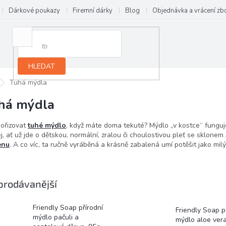
Dárkové poukazy
Firemní dárky
Blog
Objednávka a vrácení zb
HLEDAT
Tuhá mýdla
há mýdla
ořizovat
tuhé mýdlo
, když máte doma tekuté? Mýdlo „v kostce“ funguje 
ej, ať už jde o dětskou, normální, zralou či choulostivou pleť se sklonem
enu
. A co víc, ta ručně vyráběná a krásně zabalená umí potěšit jako mil
prodávanější
Friendly Soap přírodní
Friendly Soap p
mýdlo pačuli a
mýdlo aloe ver