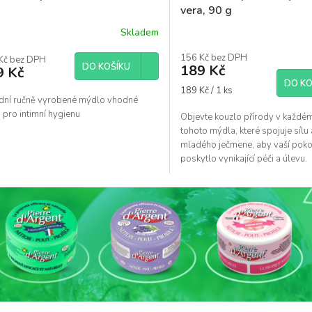
vera, 90 g
Skladem
ěrné
ocení
156 Kč bez DPH
uktu
Kč bez DPH
DO KOŠÍKU
189 Kč
9 Kč
DO KO
Měrná
189 Kč / 1 ks
odní ručně vyrobené mýdlo vhodné
cena:
n pro intimní hygienu
Objevte kouzlo přírody v každé
diček.
tohoto mýdla, které spojuje sílu
mladého ječmene, aby vaší pok
poskytlo vynikající péči a úlevu.