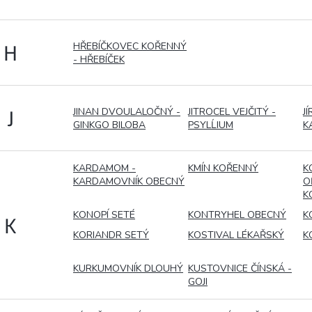
HŘEBÍČKOVEC KOŘENNÝ
H
- HŘEBÍČEK
JINAN DVOULALOČNÝ -
JITROCEL VEJČITÝ -
J
J
GINKGO BILOBA
PSYLĹIUM
K
KARDAMOM -
KMÍN KOŘENNÝ
K
KARDAMOVNÍK OBECNÝ
O
K
KONOPÍ SETÉ
KONTRYHEL OBECNÝ
K
K
KORIANDR SETÝ
KOSTIVAL LÉKAŘSKÝ
K
KURKUMOVNÍK DLOUHÝ
KUSTOVNICE ČÍNSKÁ -
GOJI