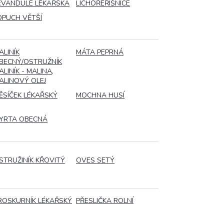
EVANDULE LÉKAŘSKÁ
LICHOŘEŘIŠNICE
OPUCH VĚTŠÍ
ALINÍK
MÁTA PEPRNÁ
BECNÝ/OSTRUŽNÍK
ALINÍK - MALINA,
ALINOVÝ OLEJ
ĚSÍČEK LÉKAŘSKÝ
MOCHNA HUSÍ
YRTA OBECNÁ
STRUŽINÍK KŘOVITÝ
OVES SETÝ
ROSKURNÍK LÉKAŘSKÝ
PŘESLIČKA ROLNÍ