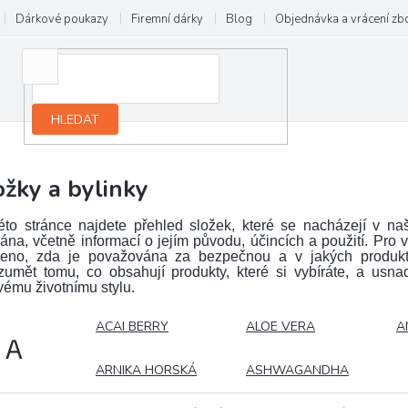
Dárkové poukazy
Firemní dárky
Blog
Objednávka a vrácení zb
HLEDAT
ožky a bylinky
éto stránce najdete přehled složek, které se nacházejí v n
ána, včetně informací o jejím původu, účincích a použití. Pro
eno, zda je považována za bezpečnou a v jakých produk
zumět tomu, co obsahují produkty, které si vybíráte, a usn
vému životnímu stylu.
ACAI BERRY
ALOE VERA
A
A
ARNIKA HORSKÁ
ASHWAGANDHA