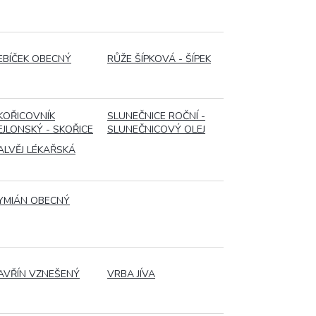
EBÍČEK OBECNÝ
RŮŽE ŠÍPKOVÁ - ŠÍPEK
KOŘICOVNÍK
SLUNEČNICE ROČNÍ -
EJLONSKÝ - SKOŘICE
SLUNEČNICOVÝ OLEJ
ALVĚJ LÉKAŘSKÁ
YMIÁN OBECNÝ
AVŘÍN VZNEŠENÝ
VRBA JÍVA