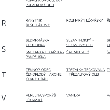
PUPALKA DVOULETÁ -
PUPALKOVÝ OLEJ
RAKYTNÍK
ROZMARÝN LÉKAŘSKÝ
Ř
R
ŘEŠETLÁKOVÝ
SEDMIKRÁSKA
SEZAM INDICKÝ -
S
CHUDOBKA
SEZAMOVÝ OLEJ
C
S
SMETÁNKA LÉKAŘSKÁ -
ŠAFRÁN SETÝ
Š
PAMPELIŠKA
TEMNOPLODEC
TŘEZALKA TEČKOVANÁ
T
T
ČENOPLODÝ - ARONIE,
- TŘEZALKOVÝ OLEJ
ČERNÝ JEŘÁB
VERBENA/SPORÝŠ
VANILKA
V
V
LÉKAŘSKÝ