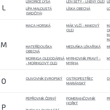
LÉKOŘICE LYSÁ
LEN SETÝ - LNĚNÝ OLEJ
L
L
LÍPA MALOLISTÁ
LÍSKA OBECNÁ
L
(SRDČITÁ)
MACA HORSKÁ
MÁK VLČÍ - MAKOVÝ
M
OLEJ
O
M
M
M
MATEŘÍDOUŠKA
MEDUŇKA LÉKAŘSKÁ
M
OBECNÁ
MORINGA OLEJODÁRNÁ
MYRHOVNÍK PRAVÝ -
M
- MORINGOVÝ OLEJ
MYRHA
OLIVOVNÍK EVROPSKÝ
OSTROPESTŘEC
O
O
MARIÁNSKÝ
PEPŘOVNÍK ČERNÝ
POMERANČOVNÍK
P
HOŘKÝ
P