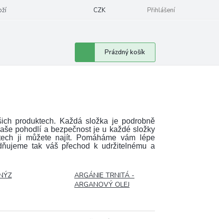
oží
CZK
Přihlášení
Nákupní
Prázdný košík
košík
ašich produktech. Každá složka je podrobně
 vaše pohodlí a bezpečnost je u každé složky
tech ji můžete najít. Pomáháme vám lépe
adňujeme tak váš přechod k udržitelnému a
NÝZ
ARGÁNIE TRNITÁ -
ARGANOVÝ OLEJ