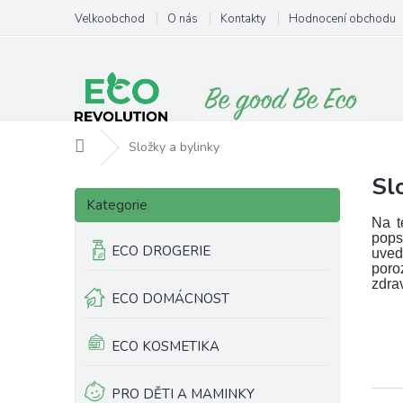
Přejít
Velkoobchod
O nás
Kontakty
Hodnocení obchodu
na
obsah
Domů
Složky a bylinky
Sl
P
Přeskočit
o
Kategorie
kategorie
s
Na t
pops
t
ECO DROGERIE
uved
r
poro
a
zdra
ECO DOMÁCNOST
n
n
í
ECO KOSMETIKA
p
a
PRO DĚTI A MAMINKY
n