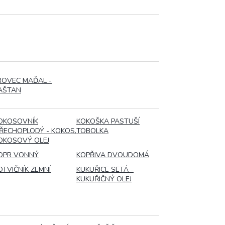
ÍROVEC MAĎAL -
AŠTAN
OKOSOVNÍK
KOKOŠKA PASTUŠÍ
ŘECHOPLODÝ - KOKOS,
TOBOLKA
OKOSOVÝ OLEJ
OPR VONNÝ
KOPŘIVA DVOUDOMÁ
OTVIČNÍK ZEMNÍ
KUKUŘICE SETÁ -
KUKUŘIČNÝ OLEJ