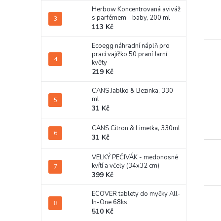
Herbow Koncentrovaná aviváž
s parfémem - baby, 200 ml
113 Kč
Ecoegg náhradní náplň pro
prací vajíčko 50 praní Jarní
květy
219 Kč
CANS Jablko & Bezinka, 330
ml
31 Kč
CANS Citron & Limetka, 330ml
31 Kč
VELKÝ PEČIVÁK - medonosné
kvítí a včely (34x32 cm)
399 Kč
ECOVER tablety do myčky All-
In-One 68ks
510 Kč