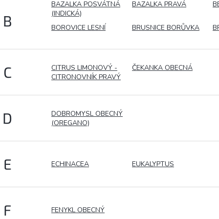
BAZALKA POSVÁTNÁ
BAZALKA PRAVÁ
B
(INDICKÁ)
B
BOROVICE LESNÍ
BRUSNICE BORŮVKA
B
CITRUS LIMONOVÝ -
ČEKANKA OBECNÁ
C
CITRONOVNÍK PRAVÝ
DOBROMYSL OBECNÝ
D
(OREGANO)
E
ECHINACEA
EUKALYPTUS
F
FENYKL OBECNÝ