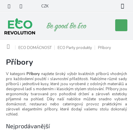
Přejít
CZK
na
obsah
Nákupní
košík
Domů
ECO DOMÁCNOST
ECO Party produkty
Příbory
Příbory
V kategorii
Příbory
najdete široký výběr kvalitních příborů vhodných
pro každodenní použití i slavnostní příležitosti. Nabízíme různé sady
příborů i jednotlivé kusy, které jsou vyrobené z odolných materiálů a
designově ladí s moderním i klasickým stylem stolování. Příbory jsou
ergonomicky tvarované pro pohodlné držení a zároveň esteticky
příjemné na pohled. Díky naší nabídce můžete snadno vybavit
domácnost, restauraci nebo cateringový provoz praktickými a
zároveň elegantními příbory, které dodají vašemu stolu dokonalý
vzhled.
Nejprodávanější