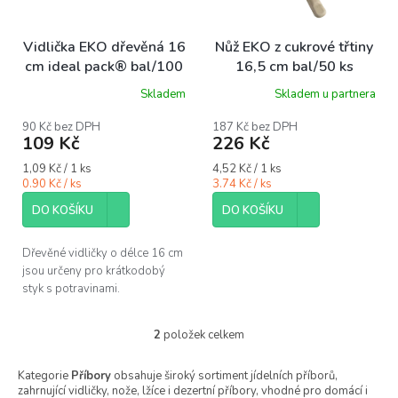
r
o
Vidlička EKO dřevěná 16
Nůž EKO z cukrové třtiny
d
cm ideal pack® bal/100
16,5 cm bal/50 ks
u
ks
Skladem
Skladem u partnera
k
t
90 Kč bez DPH
187 Kč bez DPH
ů
109 Kč
226 Kč
Měrná
Měrná
1,09 Kč / 1 ks
4,52 Kč / 1 ks
cena:
cena:
0.90 Kč / ks
3.74 Kč / ks
DO KOŠÍKU
DO KOŠÍKU
Dřevěné vidličky o délce 16 cm
jsou určeny pro krátkodobý
styk s potravinami.
2
položek celkem
O
v
l
Kategorie
Příbory
obsahuje široký sortiment jídelních příborů,
zahrnující vidličky, nože, lžíce i dezertní příbory, vhodné pro domácí i
á