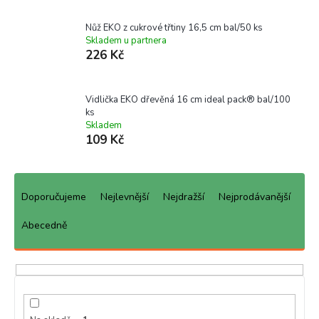
Nůž EKO z cukrové třtiny 16,5 cm bal/50 ks
Skladem u partnera
226 Kč
Vidlička EKO dřevěná 16 cm ideal pack® bal/100
ks
Skladem
109 Kč
Ř
a
Doporučujeme
Nejlevnější
Nejdražší
Nejprodávanější
z
e
Abecedně
n
í
p
r
o