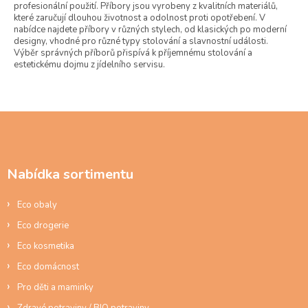
profesionální použití. Příbory jsou vyrobeny z kvalitních materiálů,
d
které zaručují dlouhou životnost a odolnost proti opotřebení. V
a
nabídce najdete příbory v různých stylech, od klasických po moderní
c
designy, vhodné pro různé typy stolování a slavnostní události.
í
Výběr správných příborů přispívá k příjemnému stolování a
p
estetickému dojmu z jídelního servisu.
r
v
k
y
Z
v
á
ý
p
p
a
i
Nabídka sortimentu
t
s
u
í
Eco obaly
Eco drogerie
Eco kosmetika
Eco domácnost
Pro děti a maminky