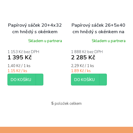
Papírový sáček 20+4x32
Papírový sáček 26+5x40
cm hnědý s okénkem
cm hnědý s okénkem na
krt/1000 ks
chleba krt/1000 ks
Skladem u partnera
Skladem u partnera
1 153 Kč bez DPH
1 888 Kč bez DPH
1 395 Kč
2 285 Kč
Měrná
Měrná
1,40 Kč / 1 ks
2,29 Kč / 1 ks
cena:
cena:
1.15 Kč / ks
1.89 Kč / ks
DO KOŠÍKU
DO KOŠÍKU
5
položek celkem
O
v
l
á
d
Z