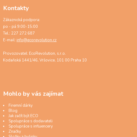
Kontakty
Zákaznická podpora:
po - pá 9:00-15:00
Tel.: 227 272 687
E-mail:
info@ecorevolution.cz
Provozovatel: EcoRevolution, s.r.o.
Kodaňská 1441/46, Vršovice, 101 00 Praha 10
Mohlo by vás zajímat
Firemní dárky
Blog
Jak začít být ECO
Spolupráce s dodavateli
Spolupráce s influencery
Značky
Složky a bylinky