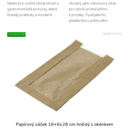
řešení pro rychlé občerstvení a
vhodný jako odnosový obal
gastronomické provozy, které
pro zboží určené přímo
hledají praktický a moderní...
k prodeji. Využijete ho
především u pultového...
Kód:
EF-15.01113
DOPORUČUJEME
Papírový sáček 16+6x28 cm hnědý s okénkem