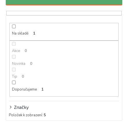
n
í
p
r
o
d
Na skladě
1
u
k
Akce
0
t
ů
Novinka
0
Tip
0
Doporučujeme
1
Značky
Položek k zobrazení:
5