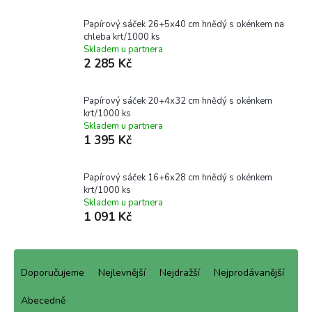
Papírový sáček 26+5x40 cm hnědý s okénkem na
chleba krt/1000 ks
Skladem u partnera
2 285 Kč
Papírový sáček 20+4x32 cm hnědý s okénkem
krt/1000 ks
Skladem u partnera
1 395 Kč
Papírový sáček 16+6x28 cm hnědý s okénkem
krt/1000 ks
Skladem u partnera
1 091 Kč
Ř
a
Doporučujeme
Nejlevnější
Nejdražší
Nejprodávanější
z
e
Abecedně