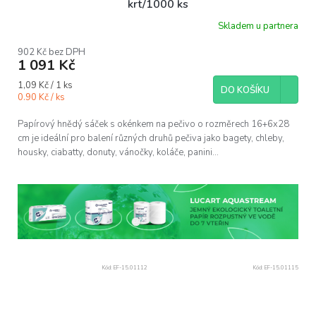
krt/1000 ks
Skladem u partnera
902 Kč bez DPH
1 091 Kč
Měrná
1,09 Kč / 1 ks
DO KOŠÍKU
cena:
0.90 Kč / ks
Papírový hnědý sáček s okénkem na pečivo o rozměrech 16+6x28
cm je ideální pro balení různých druhů pečiva jako bagety, chleby,
housky, ciabatty, donuty, vánočky, koláče, panini...
Kód:
EF-15.01112
Kód:
EF-15.01115