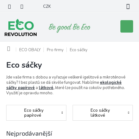
Přejít
CZK
na
obsah
Nákupní
košík
Domů
ECO OBALY
Pro firmy
Eco sáčky
Eco sáčky
Jde vaše firma s dobou a vyřazuje veškeré igelitové a mikroténové
sáčky? I bez plastů se dá skvěle fungovat. Nabízíme
ekologické
sáčky papírové
a
látkové
,
které lze použít na cokoliv potřebného.
Využití je opravdu mnoho.
Eco sáčky
Eco sáčky
papírové
látkové
Nejprodávanější