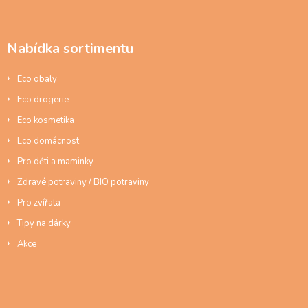
a
á
c
p
í
a
p
Nabídka sortimentu
t
r
í
v
Eco obaly
k
y
Eco drogerie
v
ý
Eco kosmetika
p
Eco domácnost
i
s
Pro děti a maminky
u
Zdravé potraviny / BIO potraviny
Pro zvířata
Tipy na dárky
Akce