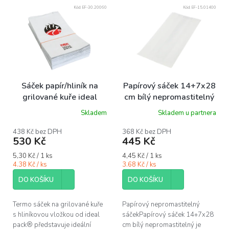
V
Kód:
EF-30.20060
Kód:
EF-15.01400
ý
p
i
s
p
r
o
Sáček papír/hliník na
Papírový sáček 14+7x28
d
grilované kuře ideal
cm bílý nepromastitelný
u
pack® 1/1 bal/100 ks
bal/100 ks
Skladem
Skladem u partnera
k
t
438 Kč bez DPH
368 Kč bez DPH
ů
530 Kč
445 Kč
Měrná
Měrná
5,30 Kč / 1 ks
4,45 Kč / 1 ks
cena:
cena:
4.38 Kč / ks
3.68 Kč / ks
DO KOŠÍKU
DO KOŠÍKU
Termo sáček na grilované kuře
Papírový nepromastitelný
s hliníkovou vložkou od ideal
sáčekPapírový sáček 14+7x28
pack® představuje ideální
cm bílý nepromastitelný je