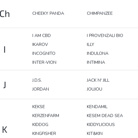
Ch
CHEEKY PANDA
CHIMPANZEE
I AM CBD
I PROVENZALI BIO
IKAROV
ILLY
I
INCOGNITO
INDULONA
INTER-VION
INTIMINA
J.D.S.
JACK N' JILL
J
JORDAN
JOUJOU
KEKSE
KENDAMIL
KERZENFARM
KESEM DEAD SEA
KIDDOG
KIDDYLICIOUS
K
KINGFISHER
KIT&KIN