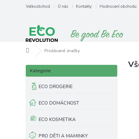
Přejít
Velkoobchod
O nás
Kontakty
Hodnocení obchodu
na
obsah
Domů
Prodávané značky
Vš
P
Přeskočit
o
Kategorie
kategorie
s
t
ECO DROGERIE
r
a
ECO DOMÁCNOST
n
n
í
ECO KOSMETIKA
p
a
PRO DĚTI A MAMINKY
n