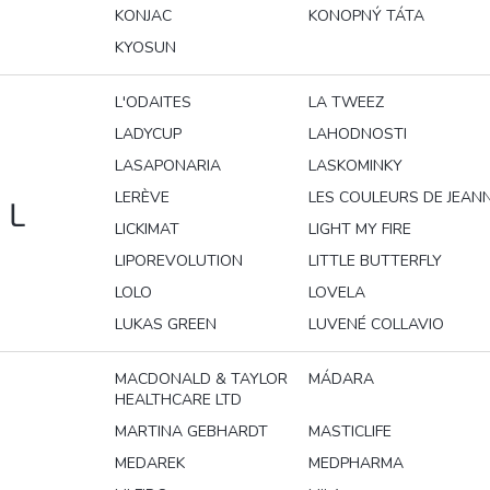
KONJAC
KONOPNÝ TÁTA
KYOSUN
L'ODAITES
LA TWEEZ
LADYCUP
LAHODNOSTI
LASAPONARIA
LASKOMINKY
LERÈVE
LES COULEURS DE JEAN
L
LICKIMAT
LIGHT MY FIRE
LIPOREVOLUTION
LITTLE BUTTERFLY
LOLO
LOVELA
LUKAS GREEN
LUVENÉ COLLAVIO
MACDONALD & TAYLOR
MÁDARA
HEALTHCARE LTD
MARTINA GEBHARDT
MASTICLIFE
MEDAREK
MEDPHARMA