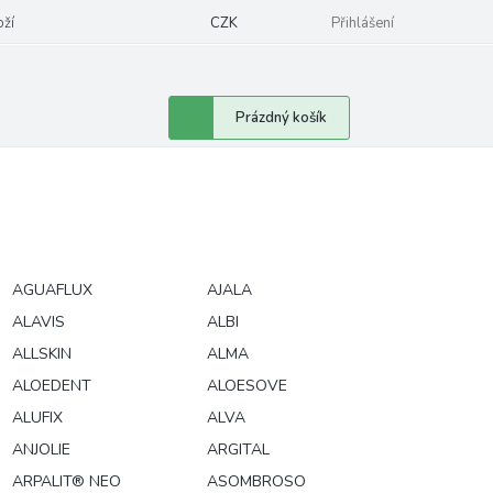
oží
CZK
Přihlášení
Nákupní
Prázdný košík
košík
AGUAFLUX
AJALA
ALAVIS
ALBI
ALLSKIN
ALMA
ALOEDENT
ALOESOVE
ALUFIX
ALVA
ANJOLIE
ARGITAL
ARPALIT® NEO
ASOMBROSO