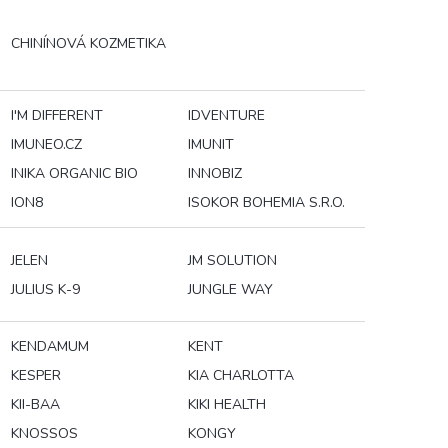
CHINÍNOVÁ KOZMETIKA
I'M DIFFERENT
IDVENTURE
IMUNEO.CZ
IMUNIT
INIKA ORGANIC BIO
INNOBIZ
ION8
ISOKOR BOHEMIA S.R.O.
JELEN
JM SOLUTION
JULIUS K-9
JUNGLE WAY
KENDAMUM
KENT
KESPER
KIA CHARLOTTA
KII-BAA
KIKI HEALTH
KNOSSOS
KONGY