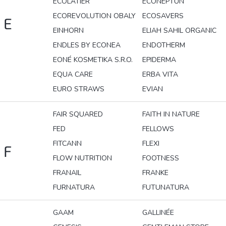
ECOLATIER
ECONEPTUN
ECOREVOLUTION OBALY
ECOSAVERS
E
EINHORN
ELIAH SAHIL ORGANIC
ENDLES BY ECONEA
ENDOTHERM
EONÉ KOSMETIKA S.R.O.
EPIDERMA
EQUA CARE
ERBA VITA
EURO STRAWS
EVIAN
FAIR SQUARED
FAITH IN NATURE
FED
FELLOWS
FITCANN
FLEXI
F
FLOW NUTRITION
FOOTNESS
FRANAIL
FRANKE
FURNATURA
FUTUNATURA
GAAM
GALLINÉE