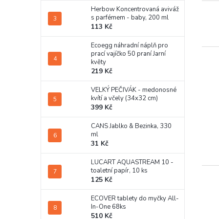
Herbow Koncentrovaná aviváž
s parfémem - baby, 200 ml
113 Kč
Ecoegg náhradní náplň pro
prací vajíčko 50 praní Jarní
květy
219 Kč
VELKÝ PEČIVÁK - medonosné
kvítí a včely (34x32 cm)
399 Kč
CANS Jablko & Bezinka, 330
ml
31 Kč
LUCART AQUASTREAM 10 -
toaletní papír, 10 ks
125 Kč
ECOVER tablety do myčky All-
In-One 68ks
510 Kč