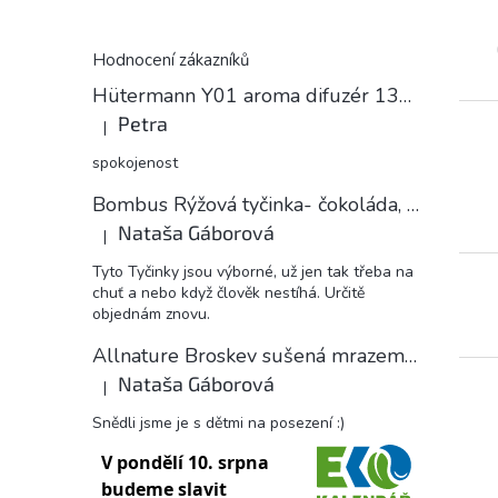
Hodnocení zákazníků
Hütermann Y01 aroma difuzér 130ml světlé dřevo - ultrazvukový, USB.
Petra
|
Hodnocení produktu je 5 z 5 hvězdiček.
spokojenost
Bombus Rýžová tyčinka- čokoláda, 18 g
Nataša Gáborová
|
Hodnocení produktu je 5 z 5 hvězdiček.
Tyto Tyčinky jsou výborné, už jen tak třeba na
chuť a nebo když člověk nestíhá. Určitě
objednám znovu.
Allnature Broskev sušená mrazem plátky, 15 g
Nataša Gáborová
|
Hodnocení produktu je 5 z 5 hvězdiček.
Snědli jsme je s dětmi na posezení :)