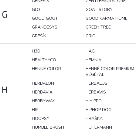
GENESIS
GENTLEMAN STORE
GLO
GOAT STORY
G
GOOD GOUT
GOOD KARMA HOME
GRANDESYS
GREEN TREE
GREŠÍK
GRIG
H3D
HAGI
HEALTHYCO
HEMNIA
HENNÉ COLOR
HENNÉ COLOR PREMIUM
VÉGÉTAL
HERBALON
HERBALUS
H
HERBAVIA
HERBAVIS
HERBYWAY
HIHIPPO
HIP
HIPHOP DOG
HOOPSY
HRAŠKA
HUMBLE BRUSH
HÜTERMANN