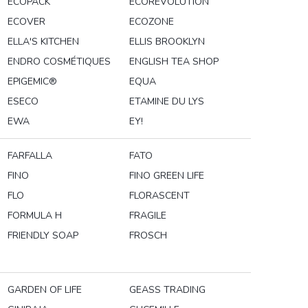
ECOPACK
ECOREVOLUTION
ECOVER
ECOZONE
ELLA'S KITCHEN
ELLIS BROOKLYN
ENDRO COSMÉTIQUES
ENGLISH TEA SHOP
EPIGEMIC®
EQUA
ESECO
ETAMINE DU LYS
EWA
EY!
FARFALLA
FATO
FINO
FINO GREEN LIFE
FLO
FLORASCENT
FORMULA H
FRAGILE
FRIENDLY SOAP
FROSCH
GARDEN OF LIFE
GEASS TRADING