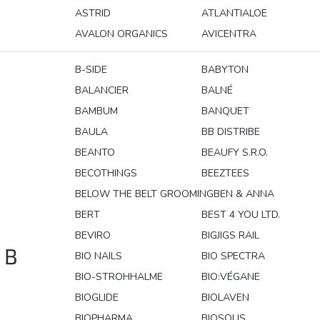
ASTRID
ATLANTIALOE
AVALON ORGANICS
AVICENTRA
B-SIDE
BABYTON
BALANCIER
BALNÉ
BAMBUM
BANQUET
BAULA
BB DISTRIBE
BEANTO
BEAUFY S.R.O.
BECOTHINGS
BEEZTEES
BELOW THE BELT GROOMING
BEN & ANNA
BERT
BEST 4 YOU LTD.
BEVIRO
BIGJIGS RAIL
B
BIO NAILS
BIO SPECTRA
BIO-STROHHALME
BIO:VÉGANE
BIOGLIDE
BIOLAVEN
BIOPHARMA
BIOSOLIS