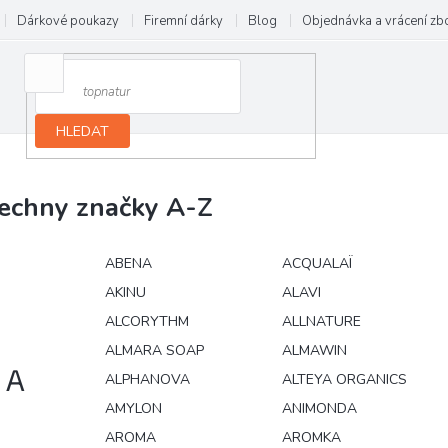
Dárkové poukazy
Firemní dárky
Blog
Objednávka a vrácení zb
HLEDAT
echny značky A-Z
ABENA
ACQUALAÏ
AKINU
ALAVI
ALCORYTHM
ALLNATURE
ALMARA SOAP
ALMAWIN
A
ALPHANOVA
ALTEYA ORGANICS
AMYLON
ANIMONDA
AROMA
AROMKA