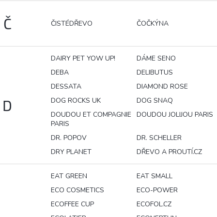
Č
ČISTÉDŘEVO
ČOČKÝNA
DAIRY PET YOW UP!
DÁME SENO
DEBA
DELIBUTUS
DESSATA
DIAMOND ROSE
DOG ROCKS UK
DOG SNAQ
D
DOUDOU ET COMPAGNIE
DOUDOU JOLIJOU PARIS
PARIS
DR. POPOV
DR. SCHELLER
DRY PLANET
DŘEVO A PROUTÍ.CZ
EAT GREEN
EAT SMALL
ECO COSMETICS
ECO-POWER
ECOFFEE CUP
ECOFOL.CZ