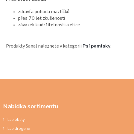
zdraví a pohoda mazlíčků
přes 70 let zkušeností
závazek k udržitelnosti a etice
Produkty Sanal naleznete v kategorii
Psí pamlsky
.
Z
á
p
a
Nabídka sortimentu
t
í
Eco obaly
Eco drogerie