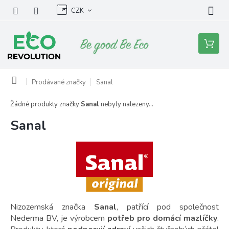
Přejít
CZK
na
obsah
Nákupní
košík
Domů
Prodávané značky
Sanal
Žádné produkty značky
Sanal
nebyly nalezeny...
Sanal
Nizozemská značka
Sanal
, patřící pod společnost
Nederma BV, je výrobcem
potřeb pro domácí mazlíčky
.