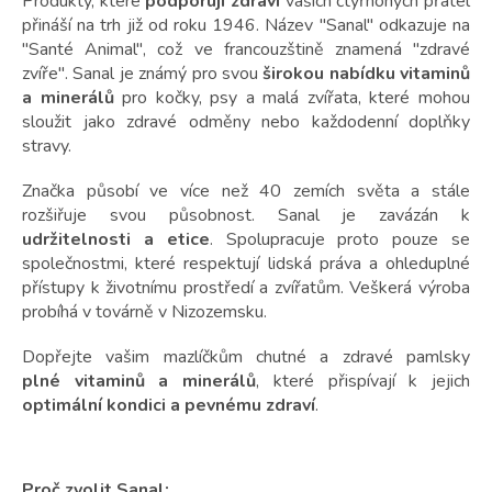
Produkty, které
podporují zdraví
vašich čtyřnohých přátel
přináší na trh již od roku 1946. Název "Sanal" odkazuje na
"Santé Animal", což ve francouzštině znamená "zdravé
zvíře". Sanal je známý pro svou
širokou nabídku vitaminů
a minerálů
pro kočky, psy a malá zvířata, které mohou
sloužit jako zdravé odměny nebo každodenní doplňky
stravy.
Značka působí ve více než 40 zemích světa a stále
rozšiřuje svou působnost. Sanal je zavázán k
udržitelnosti a etice
. Spolupracuje proto pouze se
společnostmi, které respektují lidská práva a ohleduplné
přístupy k životnímu prostředí a zvířatům. Veškerá výroba
probíhá v továrně v Nizozemsku.
Dopřejte vašim mazlíčkům chutné a zdravé pamlsky
plné
vitaminů a minerálů
, které přispívají k jejich
optimální kondici a pevnému zdraví
.
Proč zvolit Sanal: