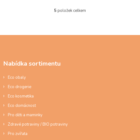
5
položek celkem
O
v
l
á
d
Z
a
á
c
p
í
a
p
Nabídka sortimentu
t
r
í
v
Eco obaly
k
y
Eco drogerie
v
ý
Eco kosmetika
p
Eco domácnost
i
s
Pro děti a maminky
u
Zdravé potraviny / BIO potraviny
Pro zvířata