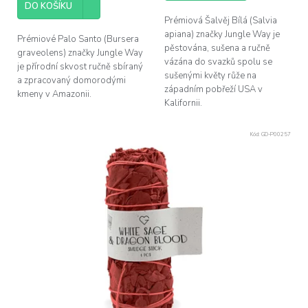
DO KOŠÍKU
Prémiová Šalvěj Bílá (Salvia
apiana) značky Jungle Way je
Prémiové Palo Santo (Bursera
pěstována, sušena a ručně
graveolens) značky Jungle Way
vázána do svazků spolu se
je přírodní skvost ručně sbíraný
sušenými květy růže na
a zpracovaný domorodými
západním pobřeží USA v
kmeny v Amazonii.
Kalifornii.
Kód:
GD-P00257