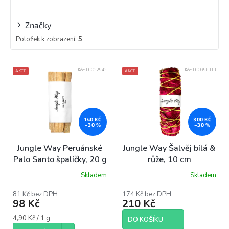
Značky
Položek k zobrazení:
5
V
Kód:
ECO32943
Kód:
ECO998013
AKCE
AKCE
ý
p
i
s
p
140 KČ
300 KČ
–30 %
–30 %
r
o
Jungle Way Peruánské
Jungle Way Šalvěj bílá &
d
Palo Santo špalíčky, 20 g
růže, 10 cm
u
Skladem
Skladem
k
t
81 Kč bez DPH
174 Kč bez DPH
ů
98 Kč
210 Kč
Měrná
4,90 Kč / 1 g
DO KOŠÍKU
cena: