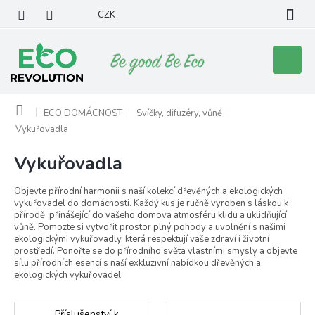
Přejít
CZK
na
obsah
Nákupní
košík
Domů
ECO DOMÁCNOST
Svíčky, difuzéry, vůně
Vykuřovadla
Vykuřovadla
Objevte přírodní harmonii s naší kolekcí dřevěných a ekologických
vykuřovadel do domácnosti. Každý kus je ručně vyroben s láskou k
přírodě, přinášející do vašeho domova atmosféru klidu a uklidňující
vůně. Pomozte si vytvořit prostor plný pohody a uvolnění s našimi
ekologickými vykuřovadly, která respektují vaše zdraví i životní
prostředí. Ponořte se do přírodního světa vlastními smysly a objevte
sílu přírodních esencí s naší exkluzivní nabídkou dřevěných a
ekologických vykuřovadel.
Příslušenství k