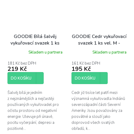
GOODIE Bílá šalvěj
GOODIE Cedr vykuřovací
vykuřovací svazek 1 ks
svazek 1 ks vel. M -
vel. XL - White sage
Cedar Rod smudge stick
Skladem u partnera
Skladem u partnera
smudge stick
181 Kč bez DPH
161 Kč bez DPH
219 Kč
195 Kč
DO KOŠÍKU
DO KOŠÍKU
Šalvěj bílá je jedním
Cedr již tisíce let patří mezi
z nejznámějších a nejčastěji
významná vykuřovadla Indiánů
používaných vykuřovadel pro
severozápadní části Severní
očistu prostoru od negativní
Ameriky. Jsou považovány za
energie. Ulevuje při únavě,
posvátné a slouží jako
pocitu vyčerpání, depresi a
doprovod všech svatých
pozitivně...
obřadů, k...