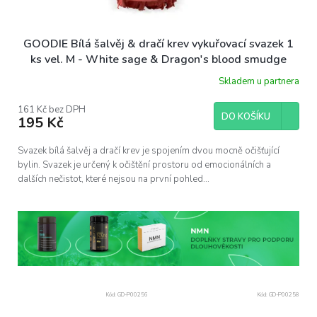
GOODIE Bílá šalvěj & dračí krev vykuřovací svazek 1
ks vel. M - White sage & Dragon's blood smudge
stick
Skladem u partnera
161 Kč bez DPH
DO KOŠÍKU
195 Kč
Svazek bílá šalvěj a dračí krev je spojením dvou mocně očišťující
bylin. Svazek je určený k očištění prostoru od emocionálních a
dalších nečistot, které nejsou na první pohled...
Kód:
GD-P00256
Kód:
GD-P00258