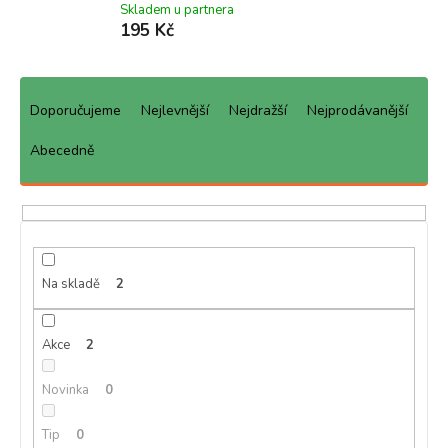
Skladem u partnera
195 Kč
Ř
a
Doporučujeme
Nejlevnější
Nejdražší
Nejprodávanější
z
e
Abecedně
n
í
p
r
o
d
Na skladě
2
u
k
Akce
2
t
ů
Novinka
0
Tip
0