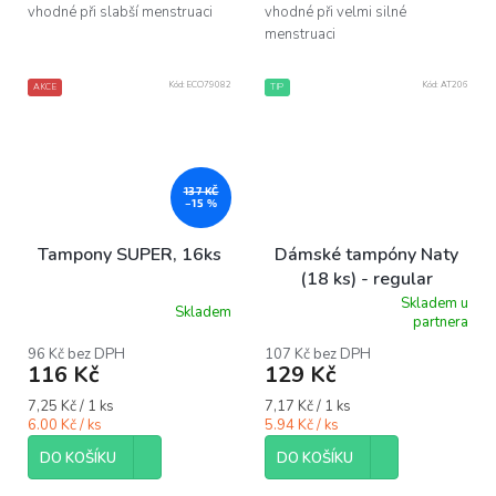
vhodné při slabší menstruaci
vhodné při velmi silné
menstruaci
Kód:
ECO79082
Kód:
AT206
AKCE
TIP
137 KČ
–15 %
Tampony SUPER, 16ks
Dámské tampóny Naty
(18 ks) - regular
Skladem u
Skladem
Průměrné
partnera
hodnocení
produktu
96 Kč bez DPH
107 Kč bez DPH
116 Kč
129 Kč
je
5,0
Měrná
Měrná
7,25 Kč / 1 ks
7,17 Kč / 1 ks
z
cena:
cena:
6.00 Kč / ks
5.94 Kč / ks
5
hvězdiček.
DO KOŠÍKU
DO KOŠÍKU