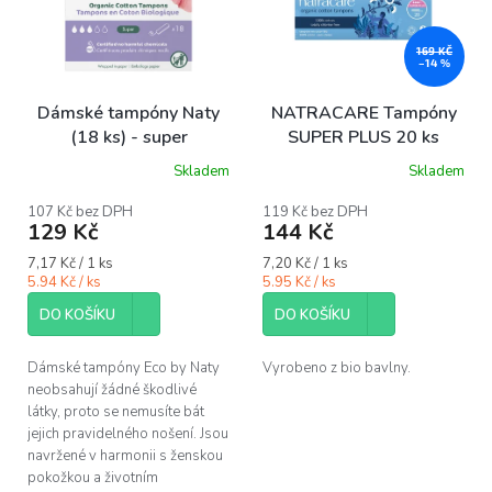
i
s
p
169 KČ
–14 %
r
o
Dámské tampóny Naty
NATRACARE Tampóny
d
(18 ks) - super
SUPER PLUS 20 ks
u
Skladem
Skladem
k
Průměrné
Průměrné
hodnocení
hodnocení
t
produktu
produktu
107 Kč bez DPH
119 Kč bez DPH
ů
129 Kč
144 Kč
je
je
5,0
5,0
Měrná
Měrná
7,17 Kč / 1 ks
7,20 Kč / 1 ks
z
z
cena:
cena:
5.94 Kč / ks
5.95 Kč / ks
5
5
hvězdiček.
hvězdiček.
DO KOŠÍKU
DO KOŠÍKU
Dámské tampóny Eco by Naty
Vyrobeno z bio bavlny.
neobsahují žádné škodlivé
látky, proto se nemusíte bát
jejich pravidelného nošení. Jsou
navržené v harmonii s ženskou
pokožkou a životním