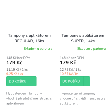
Tampony s aplikátorem
Tampony s aplikátorem
REGULAR, 16ks
SUPER, 14ks
Skladem u partnera
Skladem u partnera
148 Kč bez DPH
148 Kč bez DPH
179 Kč
179 Kč
Měrná
Měrná
11,19 Kč / 1 ks
12,79 Kč / 1 ks
cena:
cena:
9.25 Kč / ks
10.57 Kč / ks
DO KOŠÍKU
DO KOŠÍKU
Hypoalergenní tampony
Hypoalergenní tampony
vhodné při silnější menstruaci s
vhodné při silnější menstruaci s
aplikátorem.
aplikátorem.