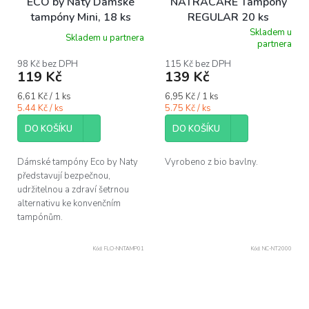
ECO by Naty Dámské
NATRACARE Tampóny
tampóny Mini, 18 ks
REGULAR 20 ks
Skladem u
Skladem u partnera
Průměrné
partnera
hodnocení
produktu
98 Kč bez DPH
115 Kč bez DPH
119 Kč
139 Kč
je
5,0
Měrná
Měrná
6,61 Kč / 1 ks
6,95 Kč / 1 ks
z
cena:
cena:
5.44 Kč / ks
5.75 Kč / ks
5
hvězdiček.
DO KOŠÍKU
DO KOŠÍKU
Dámské tampóny Eco by Naty
Vyrobeno z bio bavlny.
představují bezpečnou,
udržitelnou a zdraví šetrnou
alternativu ke konvenčním
tampónům.
Kód:
FLO-NNTAMP01
Kód:
NC-NT2000