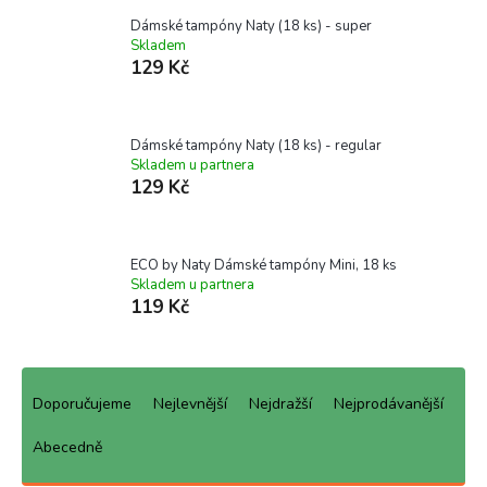
Dámské tampóny Naty (18 ks) - super
Skladem
129 Kč
Dámské tampóny Naty (18 ks) - regular
Skladem u partnera
129 Kč
ECO by Naty Dámské tampóny Mini, 18 ks
Skladem u partnera
119 Kč
Ř
a
Doporučujeme
Nejlevnější
Nejdražší
Nejprodávanější
z
e
Abecedně
n