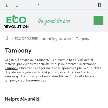
Přejít
CZK
na
obsah
Nákupní
košík
Domů
ECO DROGERIE
Intimní hygiena a sex
Tampony
Tampony
Organická bavlna dělá radost tělu i planetě, a to z ní činí ideální
materiál pro výrobu tak delikátní věci, jako je menstruační tampon.
Tampony
z bio bavlny se příjemně nosí, spolehlivě plní svou funkci a
díky absenci syntetických látek jsou zdravotně nezávadné. A
samozřejmě biologicky odbouratelné. Máme různě velká balení,
tampony
s aplikátorem
i bez.
Nejprodávanější