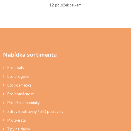
12
položek celkem
O
v
l
á
d
Z
a
á
c
p
í
a
p
Nabídka sortimentu
t
r
í
v
Eco obaly
k
y
Eco drogerie
v
ý
Eco kosmetika
p
Eco domácnost
i
s
Pro děti a maminky
u
Zdravé potraviny / BIO potraviny
Pro zvířata
Tipy na dárky