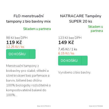
FLO menstruační
NATRACARE Tampóny
tampony z bio bavlny mix
SUPER 20 ks
8 ks Regular a 8 ks
Skladem u
Skladem u partnera
Průměrné
partnera
Super
hodnocení
produktu
98 Kč bez DPH
123 Kč bez DPH
119 Kč
149 Kč
je
5,0
12.25 Kč / ks
Měrná
7,45 Kč / 1 ks
z
cena:
6.15 Kč / ks
5
DO KOŠÍKU
hvězdiček.
DO KOŠÍKU
Menstruační tampony z
biobavlny pro slabé, střední a
Vyrobeno z bio bavlny.
silné krvácení bez parfemace a
barviv, bělené bez chlóru
100% biologicky rozložitelné a
kompostovatelné balené do
100%...
Kód:
ECO79091
Kód:
ECO79088