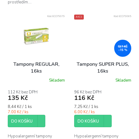
prostředím....
Kód:
ECO79079
Kód:
ECO79085
AKCE
137 KČ
–15 %
Tampony REGULAR,
Tampony SUPER PLUS,
16ks
16ks
Skladem
Skladem
Průměrné
hodnocení
produktu
112 Kč bez DPH
96 Kč bez DPH
135 Kč
116 Kč
je
5,0
Měrná
Měrná
8,44 Kč / 1 ks
7,25 Kč / 1 ks
z
cena:
cena:
7.00 Kč / ks
6.00 Kč / ks
5
hvězdiček.
DO KOŠÍKU
DO KOŠÍKU
Hypoalergenní tampony
Hypoalergenní tampony