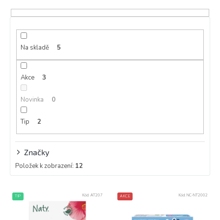
í
p
r
o
d
Na skladě
5
u
k
Akce
3
t
ů
Novinka
0
Tip
2
Značky
Položek k zobrazení:
12
V
Kód:
AT207
Kód:
NC-NT2002
TIP
AKCE
ý
p