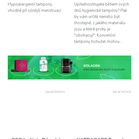
Hypoalergenní tampony
Upřednostňujete během svých
vhodné při silnější menstruaci
dnů hygienické tampóny? Pak
by vám určitě nemělo být
lhostejné, z jakého materiálu
jsou a které prvky je
"obohacují". Konvenční
tampony bohužel mohou...
Kód:
ECO209093
Kód:
NC-NT1000