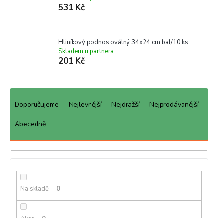
531 Kč
Hliníkový podnos oválný 34x24 cm bal/10 ks
Skladem u partnera
201 Kč
Ř
a
Doporučujeme
Nejlevnější
Nejdražší
Nejprodávanější
z
e
Abecedně
n
í
p
r
o
d
Na skladě
0
u
k