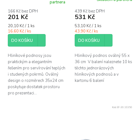
k
Průměrné
partnera
hodnocení
t
produktu
166 Kč bez DPH
439 Kč bez DPH
ů
201 Kč
531 Kč
je
5,0
Měrná
Měrná
20,10 Kč / 1 ks
53,10 Kč / 1 ks
z
cena:
cena:
16.60 Kč / ks
43.90 Kč / ks
5
hvězdiček.
DO KOŠÍKU
DO KOŠÍKU
Hliníkové podnosy jsou
Hliníkový podnos oválný 55 x
praktickým a elegantním
36 cm V balení naleznete 10 ks
řešením pro servírování teplých
těchto jednorázových
i studených pokrmů. Oválný
hliníkových podnosů a v
design o rozměrech 35x24 cm
kartonu 6 balení
poskytuje dostatek prostoru
pro prezentaci...
Kód:
EF-30.10350