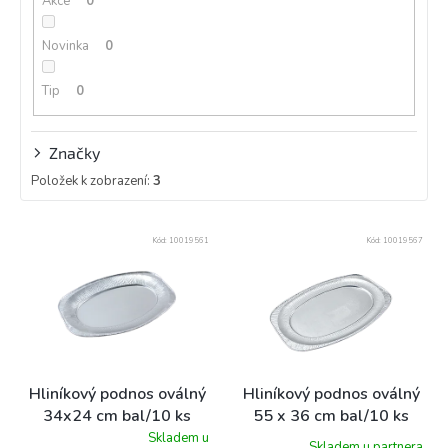
Akce
0
t
ů
Novinka
0
Tip
0
Značky
Položek k zobrazení:
3
V
Kód:
10019561
Kód:
10019567
ý
p
i
s
p
r
o
Hliníkový podnos oválný
Hliníkový podnos oválný
d
34x24 cm bal/10 ks
55 x 36 cm bal/10 ks
u
Skladem u
Skladem u partnera