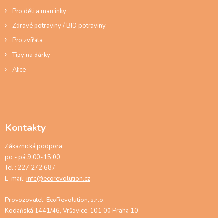
i
s
Pro děti a maminky
u
Zdravé potraviny / BIO potraviny
Pro zvířata
Tipy na dárky
Akce
Kontakty
Zákaznická podpora:
po - pá 9:00-15:00
Tel.: 227 272 687
E-mail:
info@ecorevolution.cz
Provozovatel: EcoRevolution, s.r.o.
Kodaňská 1441/46, Vršovice, 101 00 Praha 10