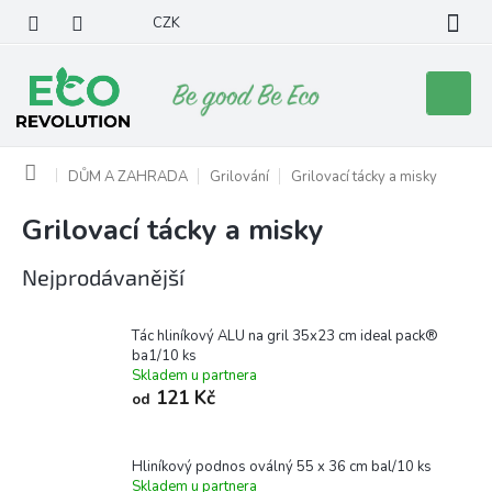
Přejít
CZK
na
obsah
Nákupní
košík
Domů
DŮM A ZAHRADA
Grilování
Grilovací tácky a misky
Grilovací tácky a misky
Nejprodávanější
Tác hliníkový ALU na gril 35x23 cm ideal pack®
ba1/10 ks
Skladem u partnera
121 Kč
od
Hliníkový podnos oválný 55 x 36 cm bal/10 ks
Skladem u partnera