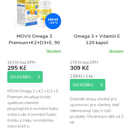
369 KČ
–20 %
MOVit Omega 3
Omega 3 + Vitamín E
Premium+K2+D3+E, 90
120 kapslí
tobolek
Skladem
Skladem
Průměrné
hodnocení
produktu
263 Kč bez DPH
276 Kč bez DPH
295 Kč
309 Kč
je
5,0
Měrná
2,58 Kč / 1 ks
z
DO KOŠÍKU
cena:
5
DO KOŠÍKU
hvězdiček.
MOVit Omega 3 + K2 + D3 + E
Premium obsahuje široké
Doplněk stravy vhodný pro
spektrum vitamínů
sportovce i pro všechny, kteří
přispívajících k normální funkci
nekonzumují ryby či rybí
srdce a cév, k normální funkci
produkty. Vhodné pro děti od 3
mozku a zraku, normálnímu
let
stavu kostí a...