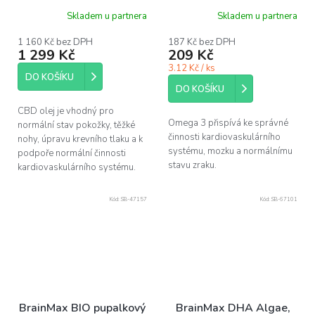
Skladem u partnera
Skladem u partnera
1 160 Kč bez DPH
187 Kč bez DPH
1 299 Kč
209 Kč
3.12 Kč / ks
DO KOŠÍKU
DO KOŠÍKU
CBD olej je vhodný pro
Omega 3 přispívá ke správné
normální stav pokožky, těžké
činnosti kardiovaskulárního
nohy, úpravu krevního tlaku a k
systému, mozku a normálnímu
podpoře normální činnosti
stavu zraku.
kardiovaskulárního systému.
Kód:
SB-47157
Kód:
SB-67101
BrainMax BIO pupalkový
BrainMax DHA Algae,