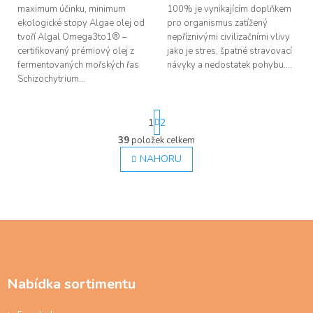
maximum účinku, minimum
100% je vynikajícím doplňkem
ekologické stopy Algae olej od
pro organismus zatížený
tvoří Algal Omega3to1® –
nepříznivými civilizačními vlivy
certifikovaný prémiový olej z
jako je stres, špatné stravovací
fermentovaných mořských řas
návyky a nedostatek pohybu....
Schizochytrium...
S
1
2
t
r
39
položek celkem
O
á
v
NAHORU
n
l
k
á
o
d
v
á
a
n
c
Z
í
í
á
p
p
r
a
v
Nabídka sortimentu
t
k
í
y