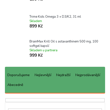
Trime Kids Omega 3 + D3/K2, 31 ml
Skladem
899 Kč
BrainMax Krill Oil s astaxanthinem 500 mg, 100
softgel kapslí
Skladem u partnera
999 Kč
Ř
a
Doporučujeme
Nejlevnější
Nejdražší
Nejprodávanější
z
e
Abecedně
n
í
p
r