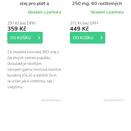
olej pro pleť a
250 mg, 60 rostlinných
hormonální rovnováhu,
softgelových kapslí
Skladem u partnera
Skladem u partnera
90 ml
297 Kč bez DPH
371 Kč bez DPH
359 Kč
449 Kč
DO KOŠÍKU
DO KOŠÍKU
Za studena lisovaný BIO olej z
čerstvých semen pupálky
dvouleté je skvělým
zdrojem gama-linolové mastné
kyseliny (GLA) a dalších živin.
Je určen jak k vnitřnímu, tak i
vnějšímu...
Kód:
ZM-P30245-2
Kód:
ZM-P30237-2