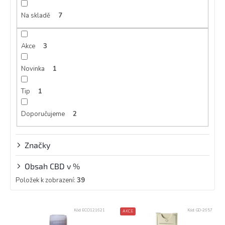
o
d
Na skladě
7
u
k
Akce
3
t
ů
Novinka
1
Tip
1
Doporučujeme
2
Značky
Obsah CBD v %
Položek k zobrazení:
39
V
Kód:
ECO121621
Kód:
GD-2657
AKCE
ý