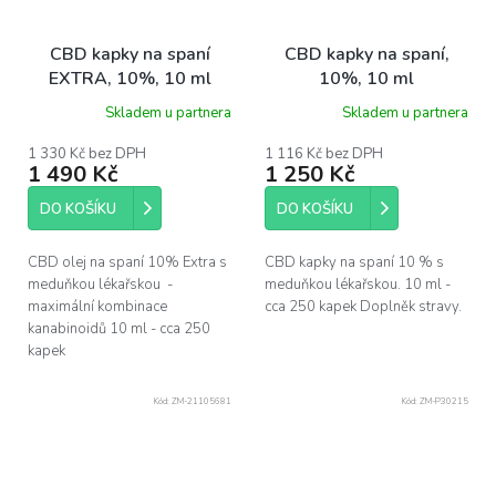
CBD kapky na spaní
CBD kapky na spaní,
EXTRA, 10%, 10 ml
10%, 10 ml
Skladem u partnera
Skladem u partnera
1 330 Kč bez DPH
1 116 Kč bez DPH
1 490 Kč
1 250 Kč
DO KOŠÍKU
DO KOŠÍKU
CBD olej na spaní 10% Extra s
CBD kapky na spaní 10 % s
meduňkou lékařskou -
meduňkou lékařskou. 10 ml -
maximální kombinace
cca 250 kapek Doplněk stravy.
kanabinoidů 10 ml - cca 250
kapek
Kód:
ZM-21105681
Kód:
ZM-P30215