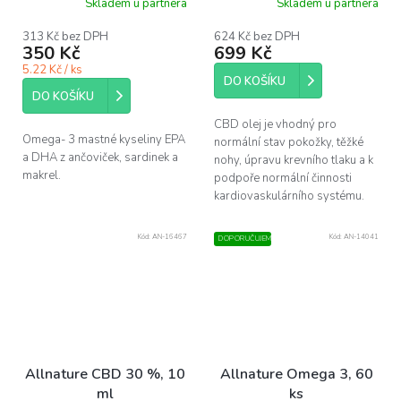
Skladem u partnera
Skladem u partnera
313 Kč bez DPH
624 Kč bez DPH
350 Kč
699 Kč
5.22 Kč / ks
DO KOŠÍKU
DO KOŠÍKU
CBD olej je vhodný pro
Omega- 3 mastné kyseliny EPA
normální stav pokožky, těžké
a DHA z ančoviček, sardinek a
nohy, úpravu krevního tlaku a k
makrel.
podpoře normální činnosti
kardiovaskulárního systému.
Kód:
AN-16467
Kód:
AN-14041
DOPORUČUJEME
Allnature CBD 30 %, 10
Allnature Omega 3, 60
ml
ks