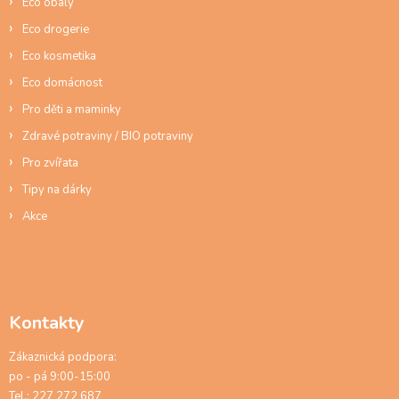
Eco obaly
v
ý
Eco drogerie
p
Eco kosmetika
i
s
Eco domácnost
u
Pro děti a maminky
Zdravé potraviny / BIO potraviny
Pro zvířata
Tipy na dárky
Akce
Kontakty
Zákaznická podpora:
po - pá 9:00-15:00
Tel.: 227 272 687