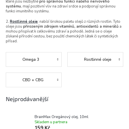
které jsou nezbytné
pro správnou funkci našeho nervového
systému
, mají pozitivní vliv na zdraví srdce a podporují správnou
funkci imunitního systému.
2.
Rostlinné oleje
: nabízí širokou paletu olejů z různých rostlin. Tyto
oleje jsou
přirozeným zdrojem vitamínů, antioxidantů a minerálů
a
mohou přispívat k celkovému zdraví a pohodě. Jedná se o oleje
získané přírodní cestou, bez použití chemických látek či syntetických
přísad.
Omega 3
Rostlinné oleje
CBD + CBG
Nejprodávanější
BrainMax Oregánový olej, 10ml
Skladem u partnera
159 Kč