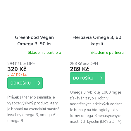
GreenFood Vegan
Herbavia Omega 3, 60
Omega 3, 90 ks
kapslí
Skladem u partnera
Skladem u partnera
294 Kč bez DPH
258 Kč bez DPH
329 Kč
289 Kč
3.27 Kč / ks
DO KOŠÍKU
DO KOŠÍKU
Omega 3 rybí olej 1000 mg je
Prášek z lněného semínka je
získáván z ryb žijících v
vysoce výživný produkt, který
nedotčených arktických vodách.
je bohatý na esenciální mastné
Je bohatý na biologicky aktivní
kyseliny omega-3, omega-6 a
formy omega-3 nenasycených
omega-9.
mastných kyselin (EPA a DHA).