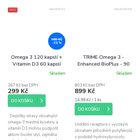
Kód:
GF30122
Kód:
ECO70478
AKCE
409 KČ
–26 %
Omega 3 120 kapslí +
TRIME Omega 3 -
Vitamin D3 60 kapslí
Enhanced BioPlus - 90
kapslí
Skladem
Skladem
267 Kč bez DPH
803 Kč bez DPH
299 Kč
899 Kč
Měrná
14,98 Kč / 1 ks
DO KOŠÍKU
cena:
DO KOŠÍKU
Doplňky stravy obsahující
omega-3 mastné kyseliny a
Unikátní receptura s vysokým
vitamín D3 mohou podpořit
obsahem přírodních polyfenolů
aktivní životní styl, zejména
v podobě hydroxytyrosolu