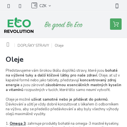
Přejít
CZK
na
obsah
Nákupní
košík
Domů
DOPLŇKY STRAVY
Oleje
Oleje
Představujeme vám širokou škálu doplňků stravy, které jsou
bohaté
na výživné tuky a další klíčové látky pro naše zdraví.
Oleje, ať už v
kapalné formě nebo jako tablety, představují
koncentrovaný zdroj
energie
a jsou zároveň
zásobárnou esenciálních mastných kyselin
a vitamínů
rozpustných v tucích, které tělo samo neumí vytvořit.
Oleje je možné
užívat samotné nebo je přidávat do pokrmů
.
Dávkování a užití je vždy dobré konzultovat s lékařem či odborníkem
na výživu, aby se předešlo předávkování a aby byly všechny výhody
olejů maximálně využity.
1.
Omega 3
: zahrnuje produkty bohaté na omega-3 mastné kyseliny,