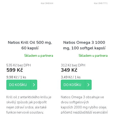
Kód:
OM9984
Kód:
OM97771
Natios Krill Oil 500 mg,
Natios Omega 3 1000
60 kapslí
mg, 100 softgel kapslí
Skladem u partnera
Skladem u partnera
535 Kč bez DPH
312 Kč bez DPH
599 Kč
349 Kč
Měrná
Měrná
9,98 Kč / 1 ks
3,49 Kč / 1 ks
cena:
cena:
DO KOŠÍKU
DO KOŠÍKU
Krill oil z antarktického krillu je
Natios Omega 3 obsahuje ve
skvělý způsob jak podpořit
dvou softgelových
nejen zdraví srdce, ale také
kapslích 2000 mg rybího oleje,
funkce nervové soustavy,
přičemž nejdůležitější esenciální