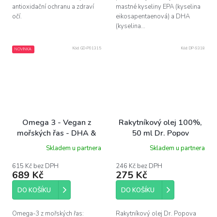
antioxidační ochranu a zdraví
mastné kyseliny EPA (kyselina
očí.
eikosapentaenová) a DHA
(kyselina...
Kód:
GD-P01315
Kód:
DP-9318
NOVINKA
Omega 3 - Vegan z
Rakytníkový olej 100%,
mořských řas - DHA &
50 ml Dr. Popov
EPA - 60 kapslí
Skladem u partnera
Skladem u partnera
615 Kč bez DPH
246 Kč bez DPH
689 Kč
275 Kč
DO KOŠÍKU
DO KOŠÍKU
Omega-3 z mořských řas:
Rakytníkový olej Dr. Popova