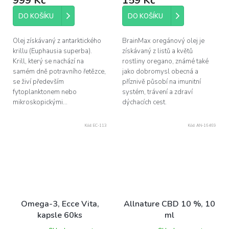
999 Kč
159 Kč
DO KOŠÍKU
DO KOŠÍKU
Olej získávaný z antarktického
BrainMax oregánový olej je
krillu (Euphausia superba).
získávaný z listů a květů
Krill, který se nachází na
rostliny oregano, známé také
samém dně potravního řetězce,
jako dobromysl obecná a
se živí především
příznivě působí na imunitní
fytoplanktonem nebo
systém, trávení a zdraví
mikroskopickými...
dýchacích cest.
Kód:
EC-113
Kód:
AN-16469
Omega-3, Ecce Vita,
Allnature CBD 10 %, 10
kapsle 60ks
ml