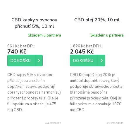
CBD kapky s ovocnou
CBD olej 20%, 10 ml
příchutí 5%, 10 ml
Skladem u partnera
Skladem u partnera
661 Kč bez DPH
1 826 Kč bez DPH
740 Kč
2 045 Kč
DO KOŠÍKU
DO KOŠÍKU
CBD kapky 5% s ovocnou
CBD Konopný olej 20% je
příchutí jsou unikátním
unikátní doplněk stravy, který
doplňkem stravy, podporují
podporuje obranyschopnost a
obranyschopnost a harmonizují
blahodárně působí na
přirozené procesy těla. Olej je
přirozené procesy těla. Olej je
fullspektrum a obsahuje 475
fullspektrum a obsahuje 1970
mg CBD....
mg CBD.
Kód:
GF300092
Kód:
OMHV1619