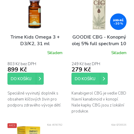
p
i
s
p
399 KČ
–30 %
r
o
Trime Kids Omega 3 +
GOODIE CBG - Konopný
d
D3/K2, 31 ml
olej 5% full spectrum 10
u
ml
Skladem
Skladem
k
t
803 Kč bez DPH
249 Kč bez DPH
ů
899 Kč
279 Kč
DO KOŠÍKU
DO KOŠÍKU
Speciálně vyvinutý doplněk s
Kanabigerol CBG je vedle CBD
obsahem klíčových živin pro
hlavní kanabinoid v konopí.
podporu zdravého vývoje dětí.
Naše kapky CBG jsou z lokální
produkce.
Kód:
4656782
Kód:
GF30026
AKCE