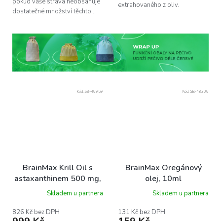
pokud vaše strava neobsahuje
extrahovaného z oliv.
dostatečné množství těchto...
Kód:
SB-46959
Kód:
SB-48206
BrainMax Krill Oil s
BrainMax Oregánový
astaxanthinem 500 mg,
olej, 10ml
100 softgel kapslí
Skladem u partnera
Skladem u partnera
826 Kč bez DPH
131 Kč bez DPH