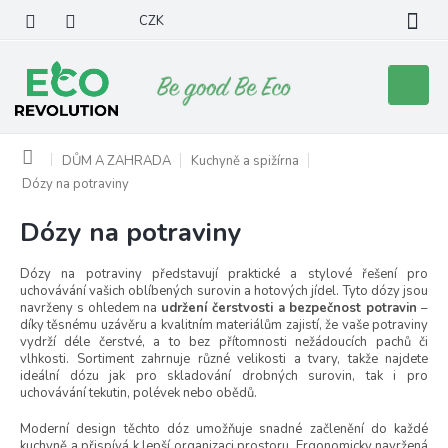
Přejít
CZK
na
obsah
Nákupní
košík
Domů
DŮM A ZAHRADA
Kuchyně a spižírna
Dózy na potraviny
Dózy na potraviny
Dózy na potraviny představují praktické a stylové řešení pro
uchovávání vašich oblíbených surovin a hotových jídel. Tyto dózy jsou
navrženy s ohledem na
udržení čerstvosti a bezpečnost potravin
–
díky těsnému uzávěru a kvalitním materiálům zajistí, že vaše potraviny
vydrží déle čerstvé, a to bez přítomnosti nežádoucích pachů či
vlhkosti. Sortiment zahrnuje různé velikosti a tvary, takže najdete
ideální dózu jak pro skladování drobných surovin, tak i pro
uchovávání tekutin, polévek nebo obědů.
Moderní design těchto dóz umožňuje snadné začlenění do každé
kuchyně a přispívá k lepší organizaci prostoru. Ergonomicky navržená