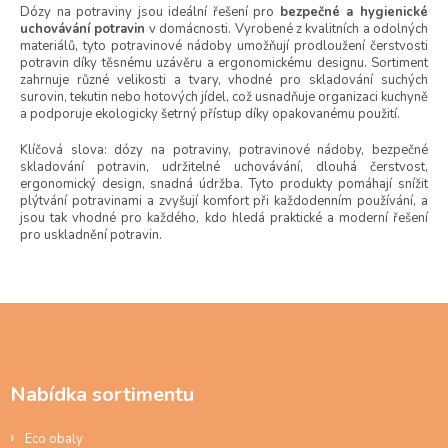
l
Dózy na potraviny jsou ideální řešení pro
bezpečné a hygienické
uchovávání potravin
v domácnosti. Vyrobené z kvalitních a odolných
á
materiálů, tyto potravinové nádoby umožňují prodloužení čerstvosti
d
potravin díky těsnému uzávěru a ergonomickému designu. Sortiment
a
zahrnuje různé velikosti a tvary, vhodné pro skladování suchých
c
surovin, tekutin nebo hotových jídel, což usnadňuje organizaci kuchyně
í
a podporuje ekologicky šetrný přístup díky opakovanému použití.
p
r
Klíčová slova: dózy na potraviny, potravinové nádoby, bezpečné
v
skladování potravin, udržitelné uchovávání, dlouhá čerstvost,
k
ergonomický design, snadná údržba. Tyto produkty pomáhají snížit
y
plýtvání potravinami a zvyšují komfort při každodenním používání, a
jsou tak vhodné pro každého, kdo hledá praktické a moderní řešení
v
pro uskladnění potravin.
ý
p
i
s
Z
u
á
p
a
Nabídka sortimentu
t
í
Eco obaly