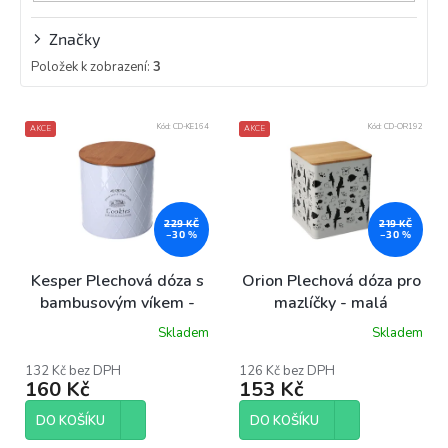
Značky
Položek k zobrazení:
3
V
Kód:
CD-KE164
Kód:
CD-OR192
AKCE
AKCE
ý
p
i
s
p
229 KČ
219 KČ
–30 %
–30 %
r
o
Kesper Plechová dóza s
Orion Plechová dóza pro
d
bambusovým víkem -
mazlíčky - malá
u
Cookies
Skladem
Skladem
k
t
132 Kč bez DPH
126 Kč bez DPH
ů
160 Kč
153 Kč
DO KOŠÍKU
DO KOŠÍKU