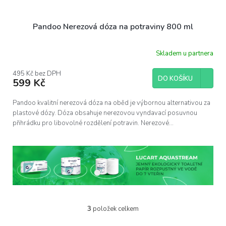
Pandoo Nerezová dóza na potraviny 800 ml
Skladem u partnera
495 Kč bez DPH
DO KOŠÍKU
599 Kč
Pandoo kvalitní nerezová dóza na oběd je výbornou alternativou za
plastové dózy. Dóza obsahuje nerezovou vyndavací posuvnou
přihrádku pro libovolné rozdělení potravin. Nerezové...
3
položek celkem
O
v