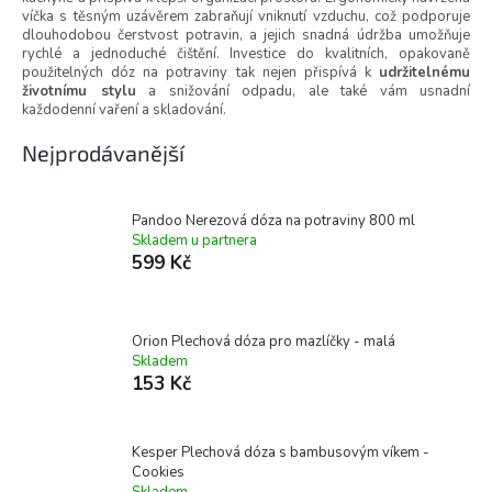
víčka s těsným uzávěrem zabraňují vniknutí vzduchu, což podporuje
dlouhodobou čerstvost potravin, a jejich snadná údržba umožňuje
rychlé a jednoduché čištění. Investice do kvalitních, opakovaně
použitelných dóz na potraviny tak nejen přispívá k
udržitelnému
životnímu stylu
a snižování odpadu, ale také vám usnadní
každodenní vaření a skladování.
Nejprodávanější
Pandoo Nerezová dóza na potraviny 800 ml
Skladem u partnera
599 Kč
Orion Plechová dóza pro mazlíčky - malá
Skladem
153 Kč
Kesper Plechová dóza s bambusovým víkem -
Cookies